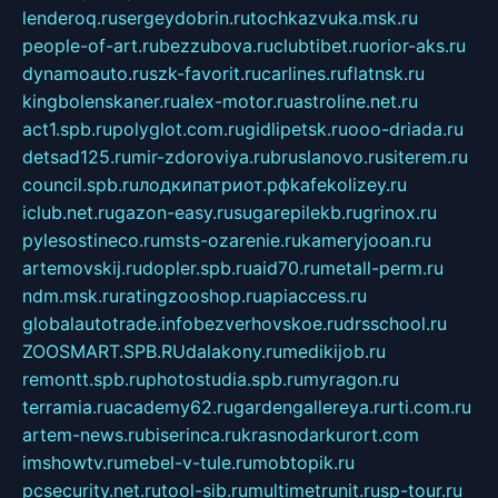
lenderoq.ru
sergeydobrin.ru
tochkazvuka.msk.ru
people-of-art.ru
bezzubova.ru
clubtibet.ru
orior-aks.ru
dynamoauto.ru
szk-favorit.ru
carlines.ru
flatnsk.ru
kingbolenskaner.ru
alex-motor.ru
astroline.net.ru
act1.spb.ru
polyglot.com.ru
gidlipetsk.ru
ooo-driada.ru
detsad125.ru
mir-zdoroviya.ru
bruslanovo.ru
siterem.ru
council.spb.ru
лодкипатриот.рф
kafekolizey.ru
iclub.net.ru
gazon-easy.ru
sugarepilekb.ru
grinox.ru
pylesostineco.ru
msts-ozarenie.ru
kameryjooan.ru
artemovskij.ru
dopler.spb.ru
aid70.ru
metall-perm.ru
ndm.msk.ru
ratingzooshop.ru
apiaccess.ru
globalautotrade.info
bezverhovskoe.ru
drsschool.ru
ZOOSMART.SPB.RU
dalakony.ru
medikijob.ru
remontt.spb.ru
photostudia.spb.ru
myragon.ru
terramia.ru
academy62.ru
gardengallereya.ru
rti.com.ru
artem-news.ru
biserinca.ru
krasnodarkurort.com
imshowtv.ru
mebel-v-tule.ru
mobtopik.ru
pcsecurity.net.ru
tool-sib.ru
multimetrunit.ru
sp-tour.ru