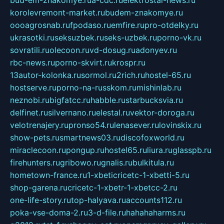
bud-em-znakomye.ru
a-cdc.ru
elektrostal-news.ru
korolevremont-market.ru
budem-znakomye.ru
oooagrosnab.ru
fpodaso.ru
emfire.ru
pro-otdelky.ru
ukrasotki.ru
seksuzbek.ru
seks-uzbek.ru
porno-vk.ru
sovratili.ru
olecoon.ru
vd-dosug.ru
adonyev.ru
rbc-news.ru
porno-skvirt.ru
krospr.ru
13autor-kolonka.ru
sormol.ru
2rich.ru
hostel-65.ru
hostserve.ru
porno-na-russkom.ru
mishinlab.ru
neznobi.ru
bigfatcc.ru
habble.ru
starbucksvia.ru
delfinet.ru
silvernano.ru
elestal.ru
vektor-doroga.ru
velotrenajery.ru
pronso54.ru
lenasever.ru
lovinskix.ru
show-pets.ru
smartnews03.ru
discofoxworld.ru
miraclecoon.ru
pongup.ru
hostel65.ru
liura.ru
glasspb.ru
firehunters.ru
gribowo.ru
gnalis.ru
bulkitula.ru
hometown-france.ru
1-xbeticricetc-1-xbetti-5.ru
shop-garena.ru
cricetc-1-xbetr-1-xbetcc-2.ru
one-life-story.ru
top-halyava.ru
accounts112.ru
poka-vse-doma-2.ru
3-d-file.ru
hahahaharms.ru