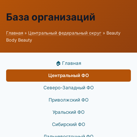
База организаций
Главная
»
Центральный федеральный округ
» Beauty
Body Beauty
🏠 Главная
Центральный ФО
Северо-Западный ФО
Приволжский ФО
Уральский ФО
Сибирский ФО
Дальневосточный ФО