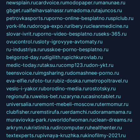
newsplain.ru
cardvoice.ru
modopaper.ru
manunae.ru
gbget.ru
alfeihavsalnassr.ru
madoma.ru
tajuncos.ru
petrovkasports.ru
porno-online-besplatno.ru
splclub.ru
york-life.ru
doroga-expo.ru
ribery.ru
cleanmedicine.ru
slovar-ivrit.ru
porno-video-besplatno.ru
seks-365.ru
ovucontrol.ru
sloty-igrovyye-avtomaty.ru
ru-industriya.ru
russkoe-porno-besplatno.ru
belgorod-day.ru
digilith.ru
pichkurovlab.ru
medic-today.ru
taksu.ru
comp123.ru
don-ykt.ru
teensvoice.ru
imgsharing.ru
domashnee-porno.ru
eva-elfie.ru
foto-tur.ru
biz-doska.ru
metropoltravel.ru
veslo-i-yakor.ru
borodino-media.ru
rostotsky.ru
regionufa.ru
weiss-bet.ru
zaryna.ru
casinotablet.ru
universalia.ru
remont-mebeli-moscow.ru
termomur.ru
clubfisher.ru
remstirufa.ru
erdamchi.ru
doramamama.ru
muraviovka-park.ru
worldofwoman.ru
clean-dreams.ru
arkrym.ru
kristinita.ru
dircomputer.ru
healthenter.ru
textexperts.ru
pivnaya-kruzhka.ru
kinofilmy-2021.ru