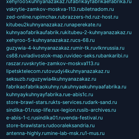
xehyroo5kuhnyanazakaz.ru
fabrikayfabrikaefabrika.ru
vskrytie-zamkov-moskva-113.ru
biletnadom.ru
zed-online.ru
pimchax.ru
brazzers-hd.ru
z-host.ru
kitubeu2kuhnyanazakaz.ru
naperekate.ru
kuhnyaofabrikaufabrik.ru
kitubeu-2-kuhnyanazakaz.ru
xehyroo-5-kuhnyanazakaz.ru
cs-68.ru
guzywia-4-kuhnyanazakaz.ru
mir-tk.ru
vlknrussia.ru
cs68.ru
vladivostok-map.ru
video-seks.ru
bankaribi.ru
raszar.ru
vskrytie-zamkov-moskva113.ru
lipetsktelecom.ru
tovudyi4kuhnyanazakaz.ru
seksuzb.ru
guzywia4kuhnyanazakaz.ru
fabrikaofabrikaokuhny.ru
kuhnyaekuhnyaafabrika.ru
kuhnyaykuhnyayfabrika.ru
e-abis1c.ru
store-brawl-stars.ru
kts-services.ru
dark-sand.ru
sindika-01.ru
sp-life.ru
x-legion.ru
sib-archives.ru
e-abis-1-c.ru
sindika01.ru
venda-festival.ru
store-brawlstars.ru
dooraleksandria.ru
antenna-highly.ru
mine-lab-msk.ru
1-mus.ru