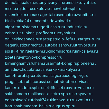
demolalapaluza.ru
tanyavanya.ru
remstir-tolyatti.ru
msdip.ru
jdol.ru
sokolovr.ru
newtech-spb.ru
rezemkleim.ru
massage-tai.ru
seonub.ru
zvonitut.ru
biolisichka24.ru
mncraft-download.ru
algoritm-sistema.ru
godflesh.ru
ru-industria.ru
zebra-tlt.ru
okna-proficom.ru
erynok.ru
onlinekinospace.ru
startupstudio-fefu.ru
zarges-ru.ru
gegenjustizunrecht.ru
autobalashov.ru
utrovortu.ru
spiski-firm.ru
elara-m.ru
kinomusorka.ru
mkcslava.ru
2bets.ru
vintovoykompressor.ru
birminghamvsfulham.ru
sarmat-komp.ru
pioneeri.ru
amadis-chocolate.ru
shkurki-karakulya.ru
kanotiforet.spb.ru
tutmassage.ru
ecolog.org.ru
praga.spb.ru
falcorussia.ru
autodoctorservis.ru
kamertondom.spb.ru
net-life.net.ru
avto-vozim.ru
sakhcamera.ru
alliance-electro.spb.ru
stroyavt.ru
controlweb1.ru
tdsak74.ru
kinzozo-ru.ru
kvotka.ru
iron-snab.ru
costa-bella.ru
eugrus.pp.ru