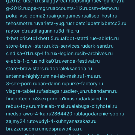
g2012.ru
tst-1.ru
shaggy-cat.ru
opsmgr.ru
ev-gallery.ru
g-2012.ru
ops-mgr.ru
accounts-112.ru
csm-demo.ru
poka-vse-doma2.ru
airgungames.ru
allseo-host.ru
tehosmotre.ru
varieta-yug.ru
cricetc1xbetr1xbetcc2.ru
raytor-d.ru
atillagunn.ru
3d-file.ru
1xbeticricetc1xbetti5.ru
uafoot-statti.ru
e-abis1c.ru
store-brawl-stars.ru
kts-services.ru
dark-sand.ru
sindika-01.ru
sp-life.ru
x-legion.ru
sib-archives.ru
e-abis-1-c.ru
sindika01.ru
venda-festival.ru
store-brawlstars.ru
dooraleksandria.ru
antenna-highly.ru
mine-lab-msk.ru
1-mus.ru
3-sex-porn.ru
ban-damn.ru
purse-factory.ru
viagra-tablet.ru
fasbags.ru
adler-jun.ru
bandamn.ru
fincontech.ru
3sexporn.ru
1mus.ru
darksand.ru
rebus-toys.ru
minelab-msk.ru
alabuga-cityhotel.ru
medsprawo-4-ka.ru
2864420.ru
blagodarenie-spb.ru
zajmy24.ru
tovudyi-4-kuhnyanazakaz.ru
brazzerscom.ru
medsprawo4ka.ru