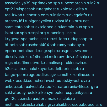
associaciya39.ru
primexpo.spb.ru
bezmorchin.ru
ia2.ru
cpt21.ru
ispecspb.ru
regahost.ru
kolosok-elita.ru
tae-kwon.ru
consrio.com.ru
insiam.ru
avegainfo.ru
archery161.ru
bigencyclica.ru
vlast16.ru
korru.net
sarmiento.spb.su
extelopedia.ru
lammin-suo.spb.ru
iskatour.spb.ru
snpi.org.ru
running-line.ru
krygeva-spa.ru
chel.net.ru
rust-loco.ru
dugshop.ru
hl-beta.spb.ru
school494.spb.ru
mymubaby.ru
epoha-metalband.ru
ngr.spb.ru
rusgosnews.com
dieselvostok.ru
24hostel.msk.ru
w-dev.ru
f-ship.ru
regsmi.ru
filmnetwork.ru
malinasp.ru
kinosvin.ru
h2o-salon.ru
malutkayork.ru
deltaprim.spb.ru
tango-perm.ru
gooddir.ru
sgv.su
multiki-online.com
webkrasotki.com
cherinvest.ru
detskiy-ostrov.ru
ankou.spb.ru
alvesta1.ru
pdf-creator.ru
nix-files.org.ru
sakhatoday.ru
elektrikersymboler.ru
sputnikyes.ru
golf2club.msk.ru
aeforums.ru
zallclub.ru
multimodal.msk.ru
habaigry.ru
haikko.ru
sobakopedia.ru