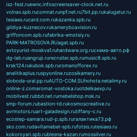
isz-fest.ru
ewnc.info
screensaver-clock.net.ru
volnav.spb.ru
comnat.ru
npf.net.ru
7bit.pp.ru
kalugatur.ru
tesiaes.ru
card.com.ru
kazanka.spb.ru
gildiya-kuznecov.ru
kameryboavision.ru
griffoncom.spb.ru
fabrika-emotsiy.ru
PARK-MATROSOVA.RU
agat.spb.ru
avtoyurist-moskva1.ru
hardware.org.ru
схема-авто.рф
dg-lab.ru
angrup.ru
recruiter.spb.ru
music8.spb.ru
krsk124.ru
kubok.spb.ru
romanofforex.ru
analitikaplus.ru
spyonline.ru
zosikamery.ru
sloboda-ural.pp.ru
AUTO-COM.SU
hohota.net
alimy.ru
online-z.com
aromat-vostoka.ru
otdelkaexp.ru
mobilvest.ru
bbd.net.ru
mebelshop.msk.ru
smp-forum.ru
bastion-td.ru
kosmoscreative.ru
avrmotors.ru
art-galadesign.ru
tiffany-c.ru
ecostep-samara.ru
d-p.spb.ru
галактика73.рф
sko.com.ru
davitamebel-spb.ru
fotsis.ru
tesiaes.ru
kokoroyari.spb.ru
blesna-kazan.ru
mossilver.ru