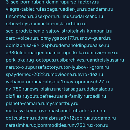
3-sex-porn.ru
ban-damn.ru
purse-factory.ru
viagra-tablet.ru
fasbags.ru
adler-jun.ru
bandamn.ru
fincontech.ru
3sexporn.ru
1mus.ru
darksand.ru
rebus-toys.ru
minelab-msk.ru
rtdco.ru
seo-prodvizhenie-sajtov-stroitelnyh-kompanij.ru
card-voice.ru
rulonnyygazon177.ru
snow-guard.ru
domizbrusa-9x12spb.ru
demaholding.ru
aalse.ru
a380club.ru
argentinamia.ru
perkoka.ru
movie-one.ru
perk-oka.ru
g-octopus.ru
sibarchives.ru
andreislyusar.ru
naruto-x.ru
pursefactory.ru
tor-lyubov-i-grom.ru
spayderhed-2022.ru
movieone.ru
evro-dez.ru
webamator.ru
ma-absolut1.ru
avtopomosch27.ru
nv-750.ru
news-plain.ru
nertansaga.ru
delanalad.ru
dizfiles.ru
youtubefree.ru
aria-family.ru
roadli.ru
planeta-samara.ru
mysmartbuy.ru
matrasy-kemerovo.ru
ashanet.ru
trade-farm.ru
dotcustoms.ru
domizbrusa9x12spb.ru
autodamp.ru
narasimha.ru
djcommodities.ru
nv750.ru
x-ton.ru