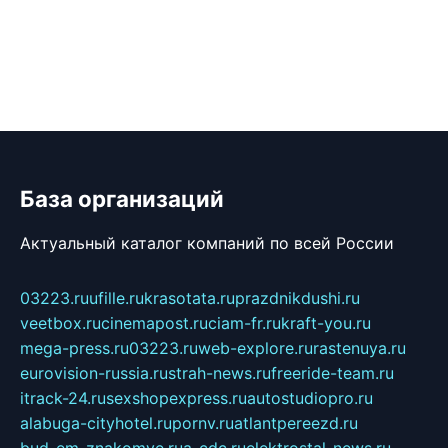
База организаций
Актуальный каталог компаний по всей России
03223.ru
ufille.ru
krasotata.ru
prazdnikdushi.ru
veetbox.ru
cinemapost.ru
ciam-fr.ru
kraft-you.ru
mega-press.ru
03223.ru
web-explore.ru
rastenuya.ru
eurovision-russia.ru
strah-news.ru
freeride-team.ru
itrack-24.ru
sexshopexpress.ru
autostudiopro.ru
alabuga-cityhotel.ru
pornv.ru
atlantpereezd.ru