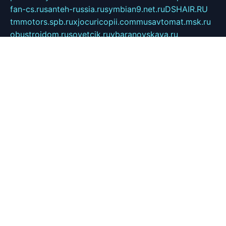
fan-cs.ru
santeh-russia.ru
symbian9.net.ru
DSHAIR.RU
tmmotors.spb.ru
xjocuricopii.com
musavtomat.msk.ru
obustrojdom.ru
sovetcik.ru
ybaranovskaya.ru
ppknews.ru
cult-alshei.ru
JAPANRUSSIA.RU
proekciyamebel.ru
imper-finans.ru
rim.org.ru
glamourai.ru
brassminus.ru
zabor-pro.ru
ftn.pp.ru
dorogoe58.ru
laimengpacker.ru
kuzova-zapchasti.ru
sageerp.ru
taxodrom.ru
dsrazvitie.ru
hardcity.net.ru
ratinghomegames.ru
topservice25.ru
gubernyan.ru
gtglasslined.ru
ii4.ru
tssport.spb.ru
andorra24.com
blackwallstreet.ru
oboimos.ru
optim-doors.com.ru
ikuch.ru
nycr.org.ru
npa21.ru
vremya-ch.spb.ru
desert000.ru
ivtorgi.ru
ifiori.ru
catalog-statei.ru
dcv.org.ru
spetsmaster174.ru
ipkameryhiseeu.ru
dum26.ru
ruspol.spb.ru
fr-opendp.ru
kam-solnyshko.ru
cheyenne-arapaho.ru
sevzapmetal.spb.ru
ted-lapidus.spb.ru
parasite-eliminator.ru
sigma-complete.ru
modernworld.ru
dama-moda.ru