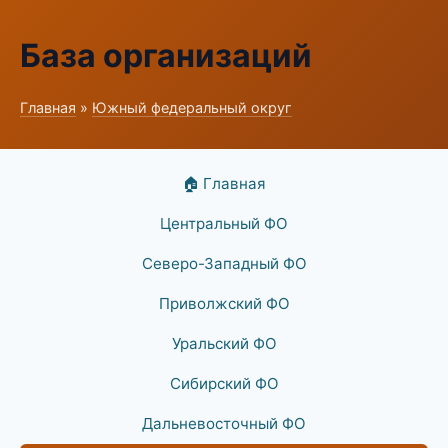
База организаций
Главная
»
Южный федеральный округ
🏠 Главная
Центральный ФО
Северо-Западный ФО
Приволжский ФО
Уральский ФО
Сибирский ФО
Дальневосточный ФО