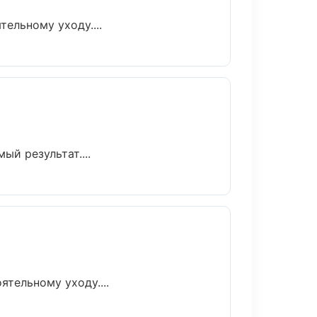
ельному уходу....
й результат....
тельному уходу....