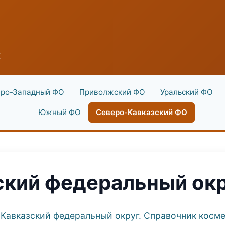
г
ро-Западный ФО
Приволжский ФО
Уральский ФО
Южный ФО
Северо-Кавказский ФО
ский федеральный ок
-Кавказский федеральный округ. Справочник косм