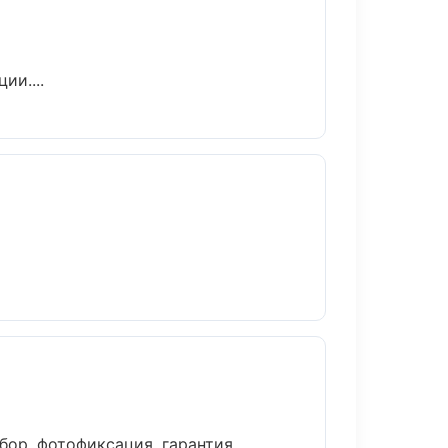
ии....
ор, фотофиксация, гарантия