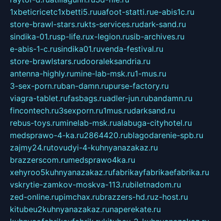
1xbeticricetc1xbetti5.ru
uafoot-statti.ru
e-abis1c.ru
store-brawl-stars.ru
kts-services.ru
dark-sand.ru
sindika-01.ru
sp-life.ru
x-legion.ru
sib-archives.ru
e-abis-1-c.ru
sindika01.ru
venda-festival.ru
store-brawlstars.ru
dooraleksandria.ru
antenna-highly.ru
mine-lab-msk.ru
1-mus.ru
3-sex-porn.ru
ban-damn.ru
purse-factory.ru
viagra-tablet.ru
fasbags.ru
adler-jun.ru
bandamn.ru
fincontech.ru
3sexporn.ru
1mus.ru
darksand.ru
rebus-toys.ru
minelab-msk.ru
alabuga-cityhotel.ru
medsprawo-4-ka.ru
2864420.ru
blagodarenie-spb.ru
zajmy24.ru
tovudyi-4-kuhnyanazakaz.ru
brazzerscom.ru
medsprawo4ka.ru
xehyroo5kuhnyanazakaz.ru
fabrikayfabrikaefabrika.ru
vskrytie-zamkov-moskva-113.ru
biletnadom.ru
zed-online.ru
pimchax.ru
brazzers-hd.ru
z-host.ru
kitubeu2kuhnyanazakaz.ru
naperekate.ru