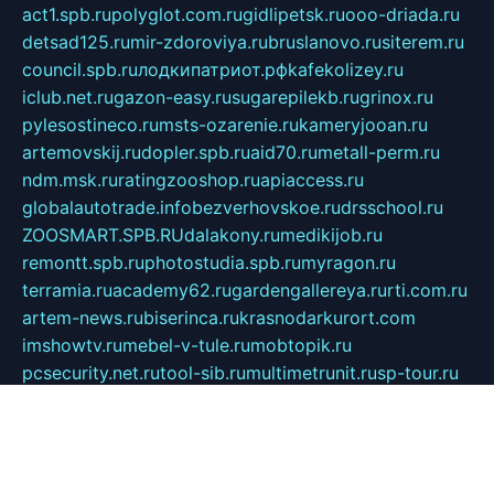
act1.spb.ru
polyglot.com.ru
gidlipetsk.ru
ooo-driada.ru
detsad125.ru
mir-zdoroviya.ru
bruslanovo.ru
siterem.ru
council.spb.ru
лодкипатриот.рф
kafekolizey.ru
iclub.net.ru
gazon-easy.ru
sugarepilekb.ru
grinox.ru
pylesostineco.ru
msts-ozarenie.ru
kameryjooan.ru
artemovskij.ru
dopler.spb.ru
aid70.ru
metall-perm.ru
ndm.msk.ru
ratingzooshop.ru
apiaccess.ru
globalautotrade.info
bezverhovskoe.ru
drsschool.ru
ZOOSMART.SPB.RU
dalakony.ru
medikijob.ru
remontt.spb.ru
photostudia.spb.ru
myragon.ru
terramia.ru
academy62.ru
gardengallereya.ru
rti.com.ru
artem-news.ru
biserinca.ru
krasnodarkurort.com
imshowtv.ru
mebel-v-tule.ru
mobtopik.ru
pcsecurity.net.ru
tool-sib.ru
multimetrunit.ru
sp-tour.ru
fan-cs.ru
santeh-russia.ru
symbian9.net.ru
DSHAIR.RU
tmmotors.spb.ru
xjocuricopii.com
musavtomat.msk.ru
obustrojdom.ru
sovetcik.ru
ybaranovskaya.ru
ppknews.ru
cult-alshei.ru
JAPANRUSSIA.RU