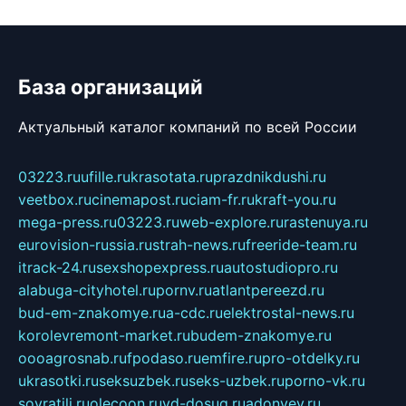
База организаций
Актуальный каталог компаний по всей России
03223.ru
ufille.ru
krasotata.ru
prazdnikdushi.ru
veetbox.ru
cinemapost.ru
ciam-fr.ru
kraft-you.ru
mega-press.ru
03223.ru
web-explore.ru
rastenuya.ru
eurovision-russia.ru
strah-news.ru
freeride-team.ru
itrack-24.ru
sexshopexpress.ru
autostudiopro.ru
alabuga-cityhotel.ru
pornv.ru
atlantpereezd.ru
bud-em-znakomye.ru
a-cdc.ru
elektrostal-news.ru
korolevremont-market.ru
budem-znakomye.ru
oooagrosnab.ru
fpodaso.ru
emfire.ru
pro-otdelky.ru
ukrasotki.ru
seksuzbek.ru
seks-uzbek.ru
porno-vk.ru
sovratili.ru
olecoon.ru
vd-dosug.ru
adonyev.ru