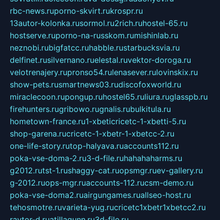
rbc-news.ru
porno-skvirt.ru
krospr.ru
13autor-kolonka.ru
sormol.ru
2rich.ru
hostel-65.ru
hostserve.ru
porno-na-russkom.ru
mishinlab.ru
neznobi.ru
bigfatcc.ru
habble.ru
starbucksvia.ru
delfinet.ru
silvernano.ru
elestal.ru
vektor-doroga.ru
velotrenajery.ru
pronso54.ru
lenasever.ru
lovinskix.ru
show-pets.ru
smartnews03.ru
discofoxworld.ru
miraclecoon.ru
pongup.ru
hostel65.ru
liura.ru
glasspb.ru
firehunters.ru
gribowo.ru
gnalis.ru
bulkitula.ru
hometown-france.ru
1-xbeticricetc-1-xbetti-5.ru
shop-garena.ru
cricetc-1-xbetr-1-xbetcc-2.ru
one-life-story.ru
top-halyava.ru
accounts112.ru
poka-vse-doma-2.ru
3-d-file.ru
hahahaharms.ru
g2012.ru
tst-1.ru
shaggy-cat.ru
opsmgr.ru
ev-gallery.ru
g-2012.ru
ops-mgr.ru
accounts-112.ru
csm-demo.ru
poka-vse-doma2.ru
airgungames.ru
allseo-host.ru
tehosmotre.ru
varieta-yug.ru
cricetc1xbetr1xbetcc2.ru
raytor-d.ru
atillagunn.ru
3d-file.ru