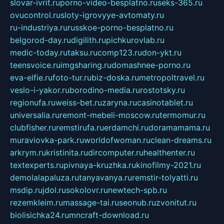
slovar-ivrit.ru
porno-video-besplatno.ru
seks-365.ru
ovucontrol.ru
sloty-igrovyye-avtomaty.ru
ru-industriya.ru
russkoe-porno-besplatno.ru
belgorod-day.ru
digilith.ru
pichkurovlab.ru
medic-today.ru
taksu.ru
comp123.ru
don-ykt.ru
teensvoice.ru
imgsharing.ru
domashnee-porno.ru
eva-elfie.ru
foto-tur.ru
biz-doska.ru
metropoltravel.ru
veslo-i-yakor.ru
borodino-media.ru
rostotsky.ru
regionufa.ru
weiss-bet.ru
zaryna.ru
casinotablet.ru
universalia.ru
remont-mebeli-moscow.ru
termomur.ru
clubfisher.ru
remstirufa.ru
erdamchi.ru
doramamama.ru
muraviovka-park.ru
worldofwoman.ru
clean-dreams.ru
arkrym.ru
kristinita.ru
dircomputer.ru
healthenter.ru
textexperts.ru
pivnaya-kruzhka.ru
kinofilmy-2021.ru
demolalapaluza.ru
tanyavanya.ru
remstir-tolyatti.ru
msdip.ru
jdol.ru
sokolovr.ru
newtech-spb.ru
rezemkleim.ru
massage-tai.ru
seonub.ru
zvonitut.ru
biolisichka24.ru
mncraft-download.ru