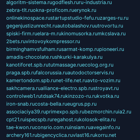
algoritm-sistema.ru
godflesh.ru
ru-industria.ru
zebra-tlt.ru
okna-proficom.ru
erynok.ru
onlinekinospace.ru
startupstudio-fefu.ru
zarges-ru.ru
gegenjustizunrecht.ru
autobalashov.ru
utrovortu.ru
spiski-firm.ru
elara-m.ru
kinomusorka.ru
mkcslava.ru
2bets.ru
vintovoykompressor.ru
birminghamvsfulham.ru
sarmat-komp.ru
pioneeri.ru
amadis-chocolate.ru
shkurki-karakulya.ru
kanotiforet.spb.ru
tutmassage.ru
ecolog.org.ru
praga.spb.ru
falcorussia.ru
autodoctorservis.ru
kamertondom.spb.ru
net-life.net.ru
avto-vozim.ru
sakhcamera.ru
alliance-electro.spb.ru
stroyavt.ru
controlweb1.ru
tdsak74.ru
kinzozo-ru.ru
kvotka.ru
iron-snab.ru
costa-bella.ru
eugrus.pp.ru
associaciya39.ru
primexpo.spb.ru
bezmorchin.ru
ia2.ru
cpt21.ru
ispecspb.ru
regahost.ru
kolosok-elita.ru
tae-kwon.ru
consrio.com.ru
insiam.ru
avegainfo.ru
archery161.ru
bigencyclica.ru
vlast16.ru
korru.net