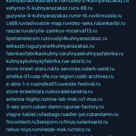
kuhnyaofabrikaufabrik.ru
kitubeu-2-kuhnyanazakaz.ru
xehyroo-5-kuhnyanazakaz.ru
cs-68.ru
guzywia-4-kuhnyanazakaz.ru
mir-tk.ru
vlknrussia.ru
cs68.ru
vladivostok-map.ru
video-seks.ru
bankaribi.ru
raszar.ru
vskrytie-zamkov-moskva113.ru
lipetsktelecom.ru
tovudyi4kuhnyanazakaz.ru
seksuzb.ru
guzywia4kuhnyanazakaz.ru
fabrikaofabrikaokuhny.ru
kuhnyaekuhnyaafabrika.ru
kuhnyaykuhnyayfabrika.ru
e-abis1c.ru
store-brawl-stars.ru
kts-services.ru
dark-sand.ru
sindika-01.ru
sp-life.ru
x-legion.ru
sib-archives.ru
e-abis-1-c.ru
sindika01.ru
venda-festival.ru
store-brawlstars.ru
dooraleksandria.ru
antenna-highly.ru
mine-lab-msk.ru
1-mus.ru
3-sex-porn.ru
ban-damn.ru
purse-factory.ru
viagra-tablet.ru
fasbags.ru
adler-jun.ru
bandamn.ru
fincontech.ru
3sexporn.ru
1mus.ru
darksand.ru
rebus-toys.ru
minelab-msk.ru
rtdco.ru