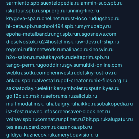
sarmiento.spb.su
extelopedia.ru
lammin-suo.spb.ru
iskatour.spb.ru
snpi.org.ru
running-line.ru
krygeva-spa.ru
chel.net.ru
rust-loco.ru
dugshop.ru
hl-beta.spb.ru
school494.spb.ru
mymubaby.ru
epoha-metalband.ru
ngr.spb.ru
rusgosnews.com
dieselvostok.ru
24hostel.msk.ru
w-dev.ru
f-ship.ru
regsmi.ru
filmnetwork.ru
malinasp.ru
kinosvin.ru
h2o-salon.ru
malutkayork.ru
deltaprim.spb.ru
tango-perm.ru
gooddir.ru
sgv.su
multiki-online.com
webkrasotki.com
cherinvest.ru
detskiy-ostrov.ru
ankou.spb.ru
alvesta1.ru
pdf-creator.ru
nix-files.org.ru
sakhatoday.ru
elektrikersymboler.ru
sputnikyes.ru
golf2club.msk.ru
aeforums.ru
zallclub.ru
multimodal.msk.ru
habaigry.ru
haikko.ru
sobakopedia.ru
isz-fest.ru
ewnc.info
screensaver-clock.net.ru
volnav.spb.ru
comnat.ru
npf.net.ru
7bit.pp.ru
kalugatur.ru
tesiaes.ru
card.com.ru
kazanka.spb.ru
gildiya-kuznecov.ru
kameryboavision.ru