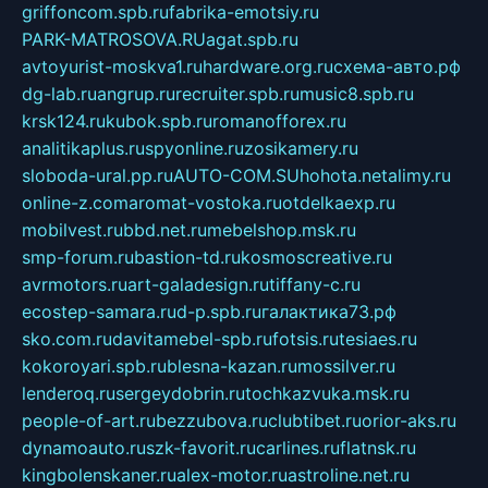
griffoncom.spb.ru
fabrika-emotsiy.ru
PARK-MATROSOVA.RU
agat.spb.ru
avtoyurist-moskva1.ru
hardware.org.ru
схема-авто.рф
dg-lab.ru
angrup.ru
recruiter.spb.ru
music8.spb.ru
krsk124.ru
kubok.spb.ru
romanofforex.ru
analitikaplus.ru
spyonline.ru
zosikamery.ru
sloboda-ural.pp.ru
AUTO-COM.SU
hohota.net
alimy.ru
online-z.com
aromat-vostoka.ru
otdelkaexp.ru
mobilvest.ru
bbd.net.ru
mebelshop.msk.ru
smp-forum.ru
bastion-td.ru
kosmoscreative.ru
avrmotors.ru
art-galadesign.ru
tiffany-c.ru
ecostep-samara.ru
d-p.spb.ru
галактика73.рф
sko.com.ru
davitamebel-spb.ru
fotsis.ru
tesiaes.ru
kokoroyari.spb.ru
blesna-kazan.ru
mossilver.ru
lenderoq.ru
sergeydobrin.ru
tochkazvuka.msk.ru
people-of-art.ru
bezzubova.ru
clubtibet.ru
orior-aks.ru
dynamoauto.ru
szk-favorit.ru
carlines.ru
flatnsk.ru
kingbolenskaner.ru
alex-motor.ru
astroline.net.ru