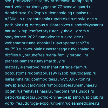
seo-prodvizhenie-sajtov-stroitelnyh-kompanij.ru
card-voice.ru
rulonnyygazon177.ru
snow-guard.ru
domizbrusa-9x12spb.ru
demaholding.ru
aalse.ru
a380club.ru
argentinamia.ru
perkoka.ru
movie-one.ru
perk-oka.ru
g-octopus.ru
sibarchives.ru
andreislyusar.ru
naruto-x.ru
pursefactory.ru
tor-lyubov-i-grom.ru
spayderhed-2022.ru
movieone.ru
evro-dez.ru
webamator.ru
ma-absolut1.ru
avtopomosch27.ru
nv-750.ru
news-plain.ru
nertansaga.ru
delanalad.ru
dizfiles.ru
youtubefree.ru
aria-family.ru
roadli.ru
planeta-samara.ru
mysmartbuy.ru
matrasy-kemerovo.ru
ashanet.ru
trade-farm.ru
dotcustoms.ru
domizbrusa9x12spb.ru
autodamp.ru
narasimha.ru
djcommodities.ru
nv750.ru
x-ton.ru
newsplain.ru
cardvoice.ru
modopaper.ru
manunae.ru
gbget.ru
alfeihavsalnassr.ru
madoma.ru
tajuncos.ru
petrovkasports.ru
porno-online-besplatno.ru
splclub.ru
york-life.ru
doroga-expo.ru
ribery.ru
cleanmedicine.ru