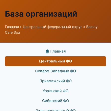
База организаций
Главная
»
Центральный федеральный округ
» Beauty
Care Spa
🏠 Главная
Центральный ФО
Северо-Западный ФО
Приволжский ФО
Уральский ФО
Сибирский ФО
Дальневосточный ФО