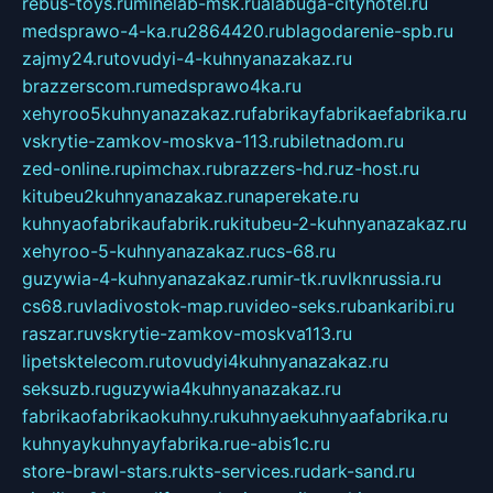
rebus-toys.ru
minelab-msk.ru
alabuga-cityhotel.ru
medsprawo-4-ka.ru
2864420.ru
blagodarenie-spb.ru
zajmy24.ru
tovudyi-4-kuhnyanazakaz.ru
brazzerscom.ru
medsprawo4ka.ru
xehyroo5kuhnyanazakaz.ru
fabrikayfabrikaefabrika.ru
vskrytie-zamkov-moskva-113.ru
biletnadom.ru
zed-online.ru
pimchax.ru
brazzers-hd.ru
z-host.ru
kitubeu2kuhnyanazakaz.ru
naperekate.ru
kuhnyaofabrikaufabrik.ru
kitubeu-2-kuhnyanazakaz.ru
xehyroo-5-kuhnyanazakaz.ru
cs-68.ru
guzywia-4-kuhnyanazakaz.ru
mir-tk.ru
vlknrussia.ru
cs68.ru
vladivostok-map.ru
video-seks.ru
bankaribi.ru
raszar.ru
vskrytie-zamkov-moskva113.ru
lipetsktelecom.ru
tovudyi4kuhnyanazakaz.ru
seksuzb.ru
guzywia4kuhnyanazakaz.ru
fabrikaofabrikaokuhny.ru
kuhnyaekuhnyaafabrika.ru
kuhnyaykuhnyayfabrika.ru
e-abis1c.ru
store-brawl-stars.ru
kts-services.ru
dark-sand.ru