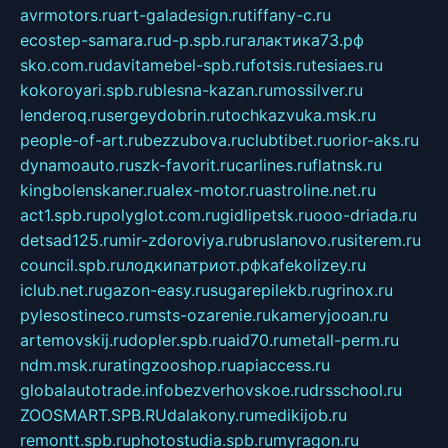
avrmotors.ru
art-galadesign.ru
tiffany-c.ru
ecostep-samara.ru
d-p.spb.ru
галактика73.рф
sko.com.ru
davitamebel-spb.ru
fotsis.ru
tesiaes.ru
kokoroyari.spb.ru
blesna-kazan.ru
mossilver.ru
lenderoq.ru
sergeydobrin.ru
tochkazvuka.msk.ru
people-of-art.ru
bezzubova.ru
clubtibet.ru
orior-aks.ru
dynamoauto.ru
szk-favorit.ru
carlines.ru
flatnsk.ru
kingbolenskaner.ru
alex-motor.ru
astroline.net.ru
act1.spb.ru
polyglot.com.ru
gidlipetsk.ru
ooo-driada.ru
detsad125.ru
mir-zdoroviya.ru
bruslanovo.ru
siterem.ru
council.spb.ru
лодкипатриот.рф
kafekolizey.ru
iclub.net.ru
gazon-easy.ru
sugarepilekb.ru
grinox.ru
pylesostineco.ru
msts-ozarenie.ru
kameryjooan.ru
artemovskij.ru
dopler.spb.ru
aid70.ru
metall-perm.ru
ndm.msk.ru
ratingzooshop.ru
apiaccess.ru
globalautotrade.info
bezverhovskoe.ru
drsschool.ru
ZOOSMART.SPB.RU
dalakony.ru
medikijob.ru
remontt.spb.ru
photostudia.spb.ru
myragon.ru