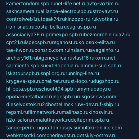
kamertondom.spb.ru
net-life.net.ru
avto-vozim.ru
sakhcamera.ru
alliance-electro.spb.ru
stroyavt.ru
controlweb1.ru
tdsak74.ru
kinzozo-ru.ru
kvotka.ru
iron-snab.ru
costa-bella.ru
eugrus.pp.ru
associaciya39.ru
primexpo.spb.ru
bezmorchin.ru
ia2.ru
cpt21.ru
ispecspb.ru
regahost.ru
kolosok-elita.ru
tae-kwon.ru
consrio.com.ru
insiam.ru
avegainfo.ru
archery161.ru
bigencyclica.ru
vlast16.ru
korru.net
sarmiento.spb.su
extelopedia.ru
lammin-suo.spb.ru
iskatour.spb.ru
snpi.org.ru
running-line.ru
krygeva-spa.ru
chel.net.ru
rust-loco.ru
dugshop.ru
hl-beta.spb.ru
school494.spb.ru
mymubaby.ru
epoha-metalband.ru
ngr.spb.ru
rusgosnews.com
dieselvostok.ru
24hostel.msk.ru
w-dev.ru
f-ship.ru
regsmi.ru
filmnetwork.ru
malinasp.ru
kinosvin.ru
h2o-salon.ru
malutkayork.ru
deltaprim.spb.ru
tango-perm.ru
gooddir.ru
sgv.su
multiki-online.com
webkrasotki.com
cherinvest.ru
detskiy-ostrov.ru