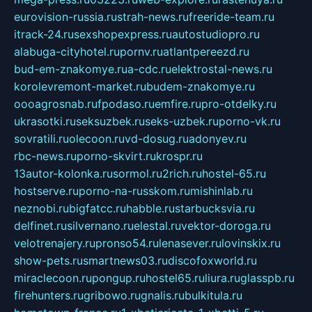
eurovision-russia.ru
strah-news.ru
freeride-team.ru
itrack-24.ru
sexshopexpress.ru
autostudiopro.ru
alabuga-cityhotel.ru
pornv.ru
atlantpereezd.ru
bud-em-znakomye.ru
a-cdc.ru
elektrostal-news.ru
korolevremont-market.ru
budem-znakomye.ru
oooagrosnab.ru
fpodaso.ru
emfire.ru
pro-otdelky.ru
ukrasotki.ru
seksuzbek.ru
seks-uzbek.ru
porno-vk.ru
sovratili.ru
olecoon.ru
vd-dosug.ru
adonyev.ru
rbc-news.ru
porno-skvirt.ru
krospr.ru
13autor-kolonka.ru
sormol.ru
2rich.ru
hostel-65.ru
hostserve.ru
porno-na-russkom.ru
mishinlab.ru
neznobi.ru
bigfatcc.ru
habble.ru
starbucksvia.ru
delfinet.ru
silvernano.ru
elestal.ru
vektor-doroga.ru
velotrenajery.ru
pronso54.ru
lenasever.ru
lovinskix.ru
show-pets.ru
smartnews03.ru
discofoxworld.ru
miraclecoon.ru
pongup.ru
hostel65.ru
liura.ru
glasspb.ru
firehunters.ru
gribowo.ru
gnalis.ru
bulkitula.ru