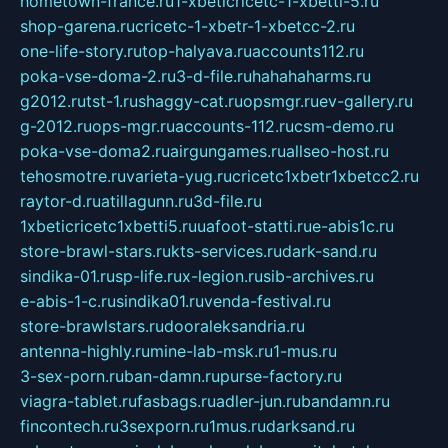
hometown-france.ru
1-xbeticricetc-1-xbetti-5.ru
shop-garena.ru
cricetc-1-xbetr-1-xbetcc-2.ru
one-life-story.ru
top-halyava.ru
accounts112.ru
poka-vse-doma-2.ru
3-d-file.ru
hahahaharms.ru
g2012.ru
tst-1.ru
shaggy-cat.ru
opsmgr.ru
ev-gallery.ru
g-2012.ru
ops-mgr.ru
accounts-112.ru
csm-demo.ru
poka-vse-doma2.ru
airgungames.ru
allseo-host.ru
tehosmotre.ru
varieta-yug.ru
cricetc1xbetr1xbetcc2.ru
raytor-d.ru
atillagunn.ru
3d-file.ru
1xbeticricetc1xbetti5.ru
uafoot-statti.ru
e-abis1c.ru
store-brawl-stars.ru
kts-services.ru
dark-sand.ru
sindika-01.ru
sp-life.ru
x-legion.ru
sib-archives.ru
e-abis-1-c.ru
sindika01.ru
venda-festival.ru
store-brawlstars.ru
dooraleksandria.ru
antenna-highly.ru
mine-lab-msk.ru
1-mus.ru
3-sex-porn.ru
ban-damn.ru
purse-factory.ru
viagra-tablet.ru
fasbags.ru
adler-jun.ru
bandamn.ru
fincontech.ru
3sexporn.ru
1mus.ru
darksand.ru