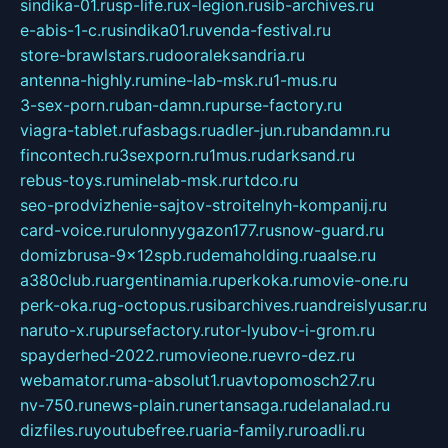
sindika-01.ru
sp-life.ru
x-legion.ru
sib-archives.ru
e-abis-1-c.ru
sindika01.ru
venda-festival.ru
store-brawlstars.ru
dooraleksandria.ru
antenna-highly.ru
mine-lab-msk.ru
1-mus.ru
3-sex-porn.ru
ban-damn.ru
purse-factory.ru
viagra-tablet.ru
fasbags.ru
adler-jun.ru
bandamn.ru
fincontech.ru
3sexporn.ru
1mus.ru
darksand.ru
rebus-toys.ru
minelab-msk.ru
rtdco.ru
seo-prodvizhenie-sajtov-stroitelnyh-kompanij.ru
card-voice.ru
rulonnyygazon177.ru
snow-guard.ru
domizbrusa-9x12spb.ru
demaholding.ru
aalse.ru
a380club.ru
argentinamia.ru
perkoka.ru
movie-one.ru
perk-oka.ru
g-octopus.ru
sibarchives.ru
andreislyusar.ru
naruto-x.ru
pursefactory.ru
tor-lyubov-i-grom.ru
spayderhed-2022.ru
movieone.ru
evro-dez.ru
webamator.ru
ma-absolut1.ru
avtopomosch27.ru
nv-750.ru
news-plain.ru
nertansaga.ru
delanalad.ru
dizfiles.ru
youtubefree.ru
aria-family.ru
roadli.ru