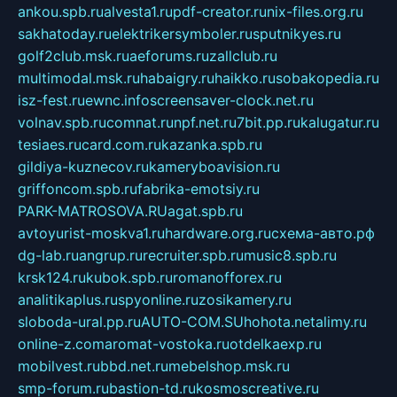
ankou.spb.ru
alvesta1.ru
pdf-creator.ru
nix-files.org.ru
sakhatoday.ru
elektrikersymboler.ru
sputnikyes.ru
golf2club.msk.ru
aeforums.ru
zallclub.ru
multimodal.msk.ru
habaigry.ru
haikko.ru
sobakopedia.ru
isz-fest.ru
ewnc.info
screensaver-clock.net.ru
volnav.spb.ru
comnat.ru
npf.net.ru
7bit.pp.ru
kalugatur.ru
tesiaes.ru
card.com.ru
kazanka.spb.ru
gildiya-kuznecov.ru
kameryboavision.ru
griffoncom.spb.ru
fabrika-emotsiy.ru
PARK-MATROSOVA.RU
agat.spb.ru
avtoyurist-moskva1.ru
hardware.org.ru
схема-авто.рф
dg-lab.ru
angrup.ru
recruiter.spb.ru
music8.spb.ru
krsk124.ru
kubok.spb.ru
romanofforex.ru
analitikaplus.ru
spyonline.ru
zosikamery.ru
sloboda-ural.pp.ru
AUTO-COM.SU
hohota.net
alimy.ru
online-z.com
aromat-vostoka.ru
otdelkaexp.ru
mobilvest.ru
bbd.net.ru
mebelshop.msk.ru
smp-forum.ru
bastion-td.ru
kosmoscreative.ru