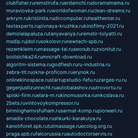
clubfisher.ru
remstirufa.ru
erdamchi.ru
doramamama.ru
muraviovka-park.ru
worldofwoman.ru
clean-dreams.ru
arkrym.ru
kristinita.ru
dircomputer.ru
healthenter.ru
textexperts.ru
pivnaya-kruzhka.ru
kinofilmy-2021.ru
demolalapaluza.ru
tanyavanya.ru
remstir-tolyatti.ru
msdip.ru
jdol.ru
sokolovr.ru
newtech-spb.ru
rezemkleim.ru
massage-tai.ru
seonub.ru
zvonitut.ru
biolisichka24.ru
mncraft-download.ru
algoritm-sistema.ru
godflesh.ru
ru-industria.ru
zebra-tlt.ru
okna-proficom.ru
erynok.ru
onlinekinospace.ru
startupstudio-fefu.ru
zarges-ru.ru
gegenjustizunrecht.ru
autobalashov.ru
utrovortu.ru
spiski-firm.ru
elara-m.ru
kinomusorka.ru
mkcslava.ru
2bets.ru
vintovoykompressor.ru
birminghamvsfulham.ru
sarmat-komp.ru
pioneeri.ru
amadis-chocolate.ru
shkurki-karakulya.ru
kanotiforet.spb.ru
tutmassage.ru
ecolog.org.ru
praga.spb.ru
falcorussia.ru
autodoctorservis.ru