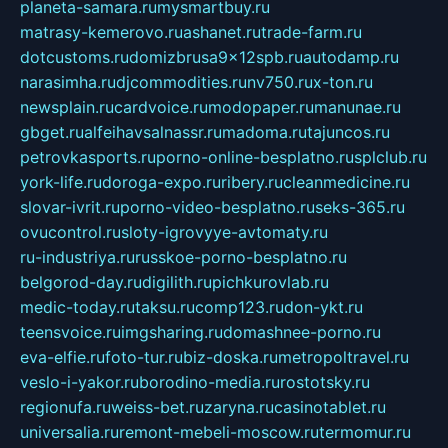
planeta-samara.ru
mysmartbuy.ru
matrasy-kemerovo.ru
ashanet.ru
trade-farm.ru
dotcustoms.ru
domizbrusa9x12spb.ru
autodamp.ru
narasimha.ru
djcommodities.ru
nv750.ru
x-ton.ru
newsplain.ru
cardvoice.ru
modopaper.ru
manunae.ru
gbget.ru
alfeihavsalnassr.ru
madoma.ru
tajuncos.ru
petrovkasports.ru
porno-online-besplatno.ru
splclub.ru
york-life.ru
doroga-expo.ru
ribery.ru
cleanmedicine.ru
slovar-ivrit.ru
porno-video-besplatno.ru
seks-365.ru
ovucontrol.ru
sloty-igrovyye-avtomaty.ru
ru-industriya.ru
russkoe-porno-besplatno.ru
belgorod-day.ru
digilith.ru
pichkurovlab.ru
medic-today.ru
taksu.ru
comp123.ru
don-ykt.ru
teensvoice.ru
imgsharing.ru
domashnee-porno.ru
eva-elfie.ru
foto-tur.ru
biz-doska.ru
metropoltravel.ru
veslo-i-yakor.ru
borodino-media.ru
rostotsky.ru
regionufa.ru
weiss-bet.ru
zaryna.ru
casinotablet.ru
universalia.ru
remont-mebeli-moscow.ru
termomur.ru