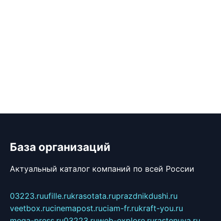
База организаций
Актуальный каталог компаний по всей России
03223.ru
ufille.ru
krasotata.ru
prazdnikdushi.ru
veetbox.ru
cinemapost.ru
ciam-fr.ru
kraft-you.ru
mega-press.ru
03223.ru
web-explore.ru
rastenuya.ru