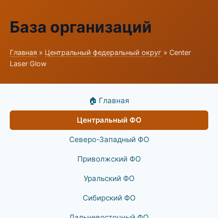
База организаций
Главная
»
Центральный федеральный округ
» Center
Laser Glow
🏠 Главная
Центральный ФО
Северо-Западный ФО
Приволжский ФО
Уральский ФО
Сибирский ФО
Дальневосточный ФО