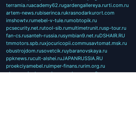
terramia.ru
academy62.ru
gardengallereya.ru
rti.com.ru
artem-news.ru
biserinca.ru
krasnodarkurort.com
imshowtv.ru
mebel-v-tule.ru
mobtopik.ru
pcsecurity.net.ru
tool-sib.ru
multimetrunit.ru
sp-tour.ru
fan-cs.ru
santeh-russia.ru
symbian9.net.ru
DSHAIR.RU
tmmotors.spb.ru
xjocuricopii.com
musavtomat.msk.ru
obustrojdom.ru
sovetcik.ru
ybaranovskaya.ru
ppknews.ru
cult-alshei.ru
JAPANRUSSIA.RU
proekciyamebel.ru
imper-finans.ru
rim.org.ru
glamourai.ru
brassminus.ru
zabor-pro.ru
ftn.pp.ru
dorogoe58.ru
laimengpacker.ru
kuzova-zapchasti.ru
sageerp.ru
taxodrom.ru
dsrazvitie.ru
hardcity.net.ru
ratinghomegames.ru
topservice25.ru
gubernyan.ru
gtglasslined.ru
ii4.ru
tssport.spb.ru
andorra24.com
blackwallstreet.ru
oboimos.ru
optim-doors.com.ru
ikuch.ru
nycr.org.ru
npa21.ru
vremya-ch.spb.ru
desert000.ru
ivtorgi.ru
ifiori.ru
catalog-statei.ru
dcv.org.ru
spetsmaster174.ru
ipkameryhiseeu.ru