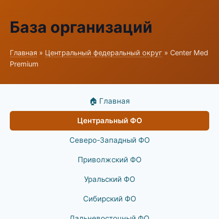
База организаций
Главная
»
Центральный федеральный округ
» Center Med
Premium
🏠 Главная
Центральный ФО
Северо-Западный ФО
Приволжский ФО
Уральский ФО
Сибирский ФО
Дальневосточный ФО