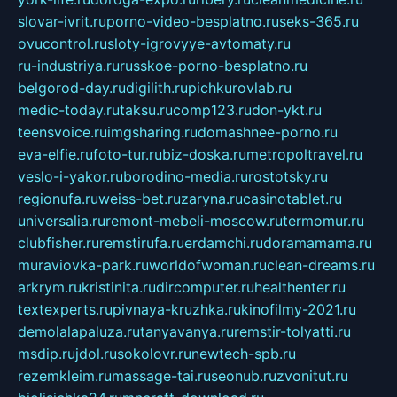
slovar-ivrit.ru
porno-video-besplatno.ru
seks-365.ru
ovucontrol.ru
sloty-igrovyye-avtomaty.ru
ru-industriya.ru
russkoe-porno-besplatno.ru
belgorod-day.ru
digilith.ru
pichkurovlab.ru
medic-today.ru
taksu.ru
comp123.ru
don-ykt.ru
teensvoice.ru
imgsharing.ru
domashnee-porno.ru
eva-elfie.ru
foto-tur.ru
biz-doska.ru
metropoltravel.ru
veslo-i-yakor.ru
borodino-media.ru
rostotsky.ru
regionufa.ru
weiss-bet.ru
zaryna.ru
casinotablet.ru
universalia.ru
remont-mebeli-moscow.ru
termomur.ru
clubfisher.ru
remstirufa.ru
erdamchi.ru
doramamama.ru
muraviovka-park.ru
worldofwoman.ru
clean-dreams.ru
arkrym.ru
kristinita.ru
dircomputer.ru
healthenter.ru
textexperts.ru
pivnaya-kruzhka.ru
kinofilmy-2021.ru
demolalapaluza.ru
tanyavanya.ru
remstir-tolyatti.ru
msdip.ru
jdol.ru
sokolovr.ru
newtech-spb.ru
rezemkleim.ru
massage-tai.ru
seonub.ru
zvonitut.ru