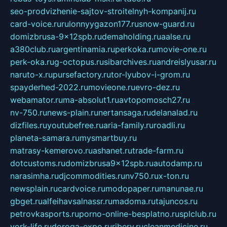
seo-prodvizhenie-sajtov-stroitelnyh-kompanij.ru
card-voice.ru
rulonnyygazon177.ru
snow-guard.ru
domizbrusa-9x12spb.ru
demaholding.ru
aalse.ru
a380club.ru
argentinamia.ru
perkoka.ru
movie-one.ru
perk-oka.ru
g-octopus.ru
sibarchives.ru
andreislyusar.ru
naruto-x.ru
pursefactory.ru
tor-lyubov-i-grom.ru
spayderhed-2022.ru
movieone.ru
evro-dez.ru
webamator.ru
ma-absolut1.ru
avtopomosch27.ru
nv-750.ru
news-plain.ru
nertansaga.ru
delanalad.ru
dizfiles.ru
youtubefree.ru
aria-family.ru
roadli.ru
planeta-samara.ru
mysmartbuy.ru
matrasy-kemerovo.ru
ashanet.ru
trade-farm.ru
dotcustoms.ru
domizbrusa9x12spb.ru
autodamp.ru
narasimha.ru
djcommodities.ru
nv750.ru
x-ton.ru
newsplain.ru
cardvoice.ru
modopaper.ru
manunae.ru
gbget.ru
alfeihavsalnassr.ru
madoma.ru
tajuncos.ru
petrovkasports.ru
porno-online-besplatno.ru
splclub.ru
york-life.ru
doroga-expo.ru
ribery.ru
cleanmedicine.ru