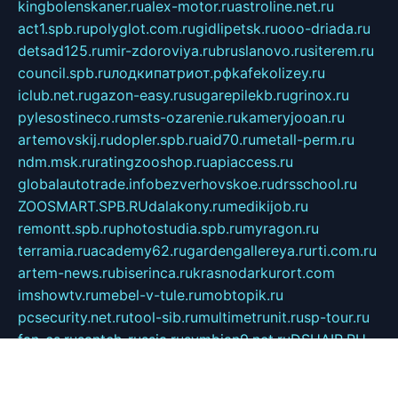
kingbolenskaner.ru
alex-motor.ru
astroline.net.ru
act1.spb.ru
polyglot.com.ru
gidlipetsk.ru
ooo-driada.ru
detsad125.ru
mir-zdoroviya.ru
bruslanovo.ru
siterem.ru
council.spb.ru
лодкипатриот.рф
kafekolizey.ru
iclub.net.ru
gazon-easy.ru
sugarepilekb.ru
grinox.ru
pylesostineco.ru
msts-ozarenie.ru
kameryjooan.ru
artemovskij.ru
dopler.spb.ru
aid70.ru
metall-perm.ru
ndm.msk.ru
ratingzooshop.ru
apiaccess.ru
globalautotrade.info
bezverhovskoe.ru
drsschool.ru
ZOOSMART.SPB.RU
dalakony.ru
medikijob.ru
remontt.spb.ru
photostudia.spb.ru
myragon.ru
terramia.ru
academy62.ru
gardengallereya.ru
rti.com.ru
artem-news.ru
biserinca.ru
krasnodarkurort.com
imshowtv.ru
mebel-v-tule.ru
mobtopik.ru
pcsecurity.net.ru
tool-sib.ru
multimetrunit.ru
sp-tour.ru
fan-cs.ru
santeh-russia.ru
symbian9.net.ru
DSHAIR.RU
tmmotors.spb.ru
xjocuricopii.com
musavtomat.msk.ru
obustrojdom.ru
sovetcik.ru
ybaranovskaya.ru