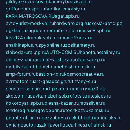
gildiya-kuznecov.ru
kameryboavision.ru
griffoncom.spb.ru
fabrika-emotsiy.ru
PARK-MATROSOVA.RU
agat.spb.ru
avtoyurist-moskva1.ru
hardware.org.ru
схема-авто.рф
dg-lab.ru
angrup.ru
recruiter.spb.ru
music8.spb.ru
krsk124.ru
kubok.spb.ru
romanofforex.ru
analitikaplus.ru
spyonline.ru
zosikamery.ru
sloboda-ural.pp.ru
AUTO-COM.SU
hohota.net
alimy.ru
online-z.com
aromat-vostoka.ru
otdelkaexp.ru
mobilvest.ru
bbd.net.ru
mebelshop.msk.ru
smp-forum.ru
bastion-td.ru
kosmoscreative.ru
avrmotors.ru
art-galadesign.ru
tiffany-c.ru
ecostep-samara.ru
d-p.spb.ru
галактика73.рф
sko.com.ru
davitamebel-spb.ru
fotsis.ru
tesiaes.ru
kokoroyari.spb.ru
blesna-kazan.ru
mossilver.ru
lenderoq.ru
sergeydobrin.ru
tochkazvuka.msk.ru
people-of-art.ru
bezzubova.ru
clubtibet.ru
orior-aks.ru
dynamoauto.ru
szk-favorit.ru
carlines.ru
flatnsk.ru