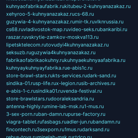
kuhnyaofabrikaufabrik.ru
kitubeu-2-kuhnyanazakaz.ru
xehyroo-5-kuhnyanazakaz.ru
cs-68.ru
guzywia-4-kuhnyanazakaz.ru
mir-tk.ru
vlknrussia.ru
cs68.ru
vladivostok-map.ru
video-seks.ru
bankaribi.ru
raszar.ru
vskrytie-zamkov-moskva113.ru
lipetsktelecom.ru
tovudyi4kuhnyanazakaz.ru
seksuzb.ru
guzywia4kuhnyanazakaz.ru
fabrikaofabrikaokuhny.ru
kuhnyaekuhnyaafabrika.ru
kuhnyaykuhnyayfabrika.ru
e-abis1c.ru
store-brawl-stars.ru
kts-services.ru
dark-sand.ru
sindika-01.ru
sp-life.ru
x-legion.ru
sib-archives.ru
e-abis-1-c.ru
sindika01.ru
venda-festival.ru
store-brawlstars.ru
dooraleksandria.ru
antenna-highly.ru
mine-lab-msk.ru
1-mus.ru
3-sex-porn.ru
ban-damn.ru
purse-factory.ru
viagra-tablet.ru
fasbags.ru
adler-jun.ru
bandamn.ru
fincontech.ru
3sexporn.ru
1mus.ru
darksand.ru
rebus-toys.ru
minelab-msk.ru
rtdco.ru