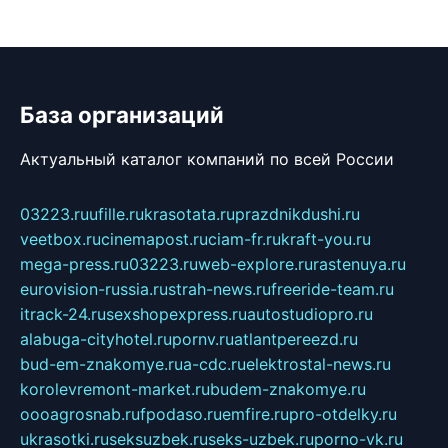
База организаций
Актуальный каталог компаний по всей России
03223.ru
ufille.ru
krasotata.ru
prazdnikdushi.ru
veetbox.ru
cinemapost.ru
ciam-fr.ru
kraft-you.ru
mega-press.ru
03223.ru
web-explore.ru
rastenuya.ru
eurovision-russia.ru
strah-news.ru
freeride-team.ru
itrack-24.ru
sexshopexpress.ru
autostudiopro.ru
alabuga-cityhotel.ru
pornv.ru
atlantpereezd.ru
bud-em-znakomye.ru
a-cdc.ru
elektrostal-news.ru
korolevremont-market.ru
budem-znakomye.ru
oooagrosnab.ru
fpodaso.ru
emfire.ru
pro-otdelky.ru
ukrasotki.ru
seksuzbek.ru
seks-uzbek.ru
porno-vk.ru