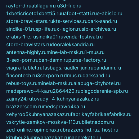
raytor-d.ru
atillagunn.ru
3d-file.ru
1xbeticricetc1xbetti5.ru
uafoot-statti.ru
e-abis1c.ru
store-brawl-stars.ru
kts-services.ru
dark-sand.ru
sindika-01.ru
sp-life.ru
x-legion.ru
sib-archives.ru
e-abis-1-c.ru
sindika01.ru
venda-festival.ru
store-brawlstars.ru
dooraleksandria.ru
antenna-highly.ru
mine-lab-msk.ru
1-mus.ru
3-sex-porn.ru
ban-damn.ru
purse-factory.ru
viagra-tablet.ru
fasbags.ru
adler-jun.ru
bandamn.ru
fincontech.ru
3sexporn.ru
1mus.ru
darksand.ru
rebus-toys.ru
minelab-msk.ru
alabuga-cityhotel.ru
medsprawo-4-ka.ru
2864420.ru
blagodarenie-spb.ru
zajmy24.ru
tovudyi-4-kuhnyanazakaz.ru
brazzerscom.ru
medsprawo4ka.ru
xehyroo5kuhnyanazakaz.ru
fabrikayfabrikaefabrika.ru
vskrytie-zamkov-moskva-113.ru
biletnadom.ru
zed-online.ru
pimchax.ru
brazzers-hd.ru
z-host.ru
kitubeu2kuhnyanazakaz.ru
naperekate.ru