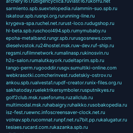
archery161.ru
bigencyclica.ru
vlast16.ru
korru.net
sarmiento.spb.su
extelopedia.ru
lammin-suo.spb.ru
iskatour.spb.ru
snpi.org.ru
running-line.ru
krygeva-spa.ru
chel.net.ru
rust-loco.ru
dugshop.ru
hl-beta.spb.ru
school494.spb.ru
mymubaby.ru
epoha-metalband.ru
ngr.spb.ru
rusgosnews.com
dieselvostok.ru
24hostel.msk.ru
w-dev.ru
f-ship.ru
regsmi.ru
filmnetwork.ru
malinasp.ru
kinosvin.ru
h2o-salon.ru
malutkayork.ru
deltaprim.spb.ru
tango-perm.ru
gooddir.ru
sgv.su
multiki-online.com
webkrasotki.com
cherinvest.ru
detskiy-ostrov.ru
ankou.spb.ru
alvesta1.ru
pdf-creator.ru
nix-files.org.ru
sakhatoday.ru
elektrikersymboler.ru
sputnikyes.ru
golf2club.msk.ru
aeforums.ru
zallclub.ru
multimodal.msk.ru
habaigry.ru
haikko.ru
sobakopedia.ru
isz-fest.ru
ewnc.info
screensaver-clock.net.ru
volnav.spb.ru
comnat.ru
npf.net.ru
7bit.pp.ru
kalugatur.ru
tesiaes.ru
card.com.ru
kazanka.spb.ru