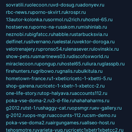
sovratili.ru
olecoon.ru
vd-dosug.ru
adonyev.ru
rbc-news.ru
porno-skvirt.ru
krospr.ru
13autor-kolonka.ru
sormol.ru
2rich.ru
hostel-65.ru
hostserve.ru
porno-na-russkom.ru
mishinlab.ru
neznobi.ru
bigfatcc.ru
habble.ru
starbucksvia.ru
delfinet.ru
silvernano.ru
elestal.ru
vektor-doroga.ru
velotrenajery.ru
pronso54.ru
lenasever.ru
lovinskix.ru
show-pets.ru
smartnews03.ru
discofoxworld.ru
miraclecoon.ru
pongup.ru
hostel65.ru
liura.ru
glasspb.ru
firehunters.ru
gribowo.ru
gnalis.ru
bulkitula.ru
hometown-france.ru
1-xbeticricetc-1-xbetti-5.ru
shop-garena.ru
cricetc-1-xbetr-1-xbetcc-2.ru
one-life-story.ru
top-halyava.ru
accounts112.ru
poka-vse-doma-2.ru
3-d-file.ru
hahahaharms.ru
g2012.ru
tst-1.ru
shaggy-cat.ru
opsmgr.ru
ev-gallery.ru
g-2012.ru
ops-mgr.ru
accounts-112.ru
csm-demo.ru
poka-vse-doma2.ru
airgungames.ru
allseo-host.ru
tehosmotre.ru
varieta-yug.ru
cricetc1xbetr1xbetcc2.ru