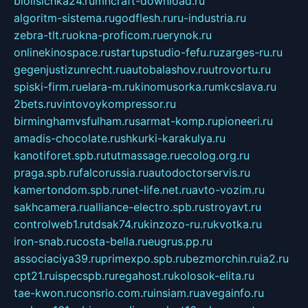
biolisichka24.ru
mncraft-download.ru
algoritm-sistema.ru
godflesh.ru
ru-industria.ru
zebra-tlt.ru
okna-proficom.ru
erynok.ru
onlinekinospace.ru
startupstudio-fefu.ru
zarges-ru.ru
gegenjustizunrecht.ru
autobalashov.ru
utrovortu.ru
spiski-firm.ru
elara-m.ru
kinomusorka.ru
mkcslava.ru
2bets.ru
vintovoykompressor.ru
birminghamvsfulham.ru
sarmat-komp.ru
pioneeri.ru
amadis-chocolate.ru
shkurki-karakulya.ru
kanotiforet.spb.ru
tutmassage.ru
ecolog.org.ru
praga.spb.ru
falcorussia.ru
autodoctorservis.ru
kamertondom.spb.ru
net-life.net.ru
avto-vozim.ru
sakhcamera.ru
alliance-electro.spb.ru
stroyavt.ru
controlweb1.ru
tdsak74.ru
kinzozo-ru.ru
kvotka.ru
iron-snab.ru
costa-bella.ru
eugrus.pp.ru
associaciya39.ru
primexpo.spb.ru
bezmorchin.ru
ia2.ru
cpt21.ru
ispecspb.ru
regahost.ru
kolosok-elita.ru
tae-kwon.ru
consrio.com.ru
insiam.ru
avegainfo.ru