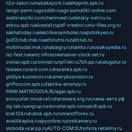
h2o-salon.ru
malutkayork.ru
deltaprim.spb.ru
tango-perm.ru
gooddir.ru
sgv.su
multiki-online.com
webkrasotki.com
cherinvest.ru
detskiy-ostrov.ru
ankou.spb.ru
alvesta1.ru
pdf-creator.ru
nix-files.org.ru
sakhatoday.ru
elektrikersymboler.ru
sputnikyes.ru
golf2club.msk.ru
aeforums.ru
zallclub.ru
multimodal.msk.ru
habaigry.ru
haikko.ru
sobakopedia.ru
isz-fest.ru
ewnc.info
screensaver-clock.net.ru
volnav.spb.ru
comnat.ru
npf.net.ru
7bit.pp.ru
kalugatur.ru
tesiaes.ru
card.com.ru
kazanka.spb.ru
gildiya-kuznecov.ru
kameryboavision.ru
griffoncom.spb.ru
fabrika-emotsiy.ru
PARK-MATROSOVA.RU
agat.spb.ru
avtoyurist-moskva1.ru
hardware.org.ru
схема-авто.рф
dg-lab.ru
angrup.ru
recruiter.spb.ru
music8.spb.ru
krsk124.ru
kubok.spb.ru
romanofforex.ru
analitikaplus.ru
spyonline.ru
zosikamery.ru
sloboda-ural.pp.ru
AUTO-COM.SU
hohota.net
alimy.ru