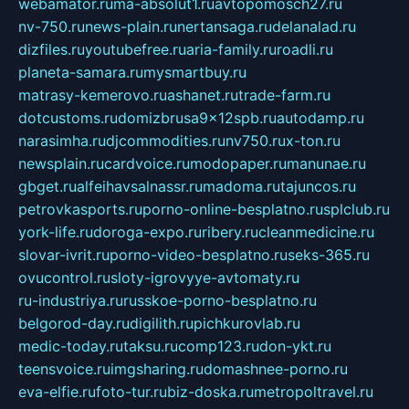
webamator.ru
ma-absolut1.ru
avtopomosch27.ru
nv-750.ru
news-plain.ru
nertansaga.ru
delanalad.ru
dizfiles.ru
youtubefree.ru
aria-family.ru
roadli.ru
planeta-samara.ru
mysmartbuy.ru
matrasy-kemerovo.ru
ashanet.ru
trade-farm.ru
dotcustoms.ru
domizbrusa9x12spb.ru
autodamp.ru
narasimha.ru
djcommodities.ru
nv750.ru
x-ton.ru
newsplain.ru
cardvoice.ru
modopaper.ru
manunae.ru
gbget.ru
alfeihavsalnassr.ru
madoma.ru
tajuncos.ru
petrovkasports.ru
porno-online-besplatno.ru
splclub.ru
york-life.ru
doroga-expo.ru
ribery.ru
cleanmedicine.ru
slovar-ivrit.ru
porno-video-besplatno.ru
seks-365.ru
ovucontrol.ru
sloty-igrovyye-avtomaty.ru
ru-industriya.ru
russkoe-porno-besplatno.ru
belgorod-day.ru
digilith.ru
pichkurovlab.ru
medic-today.ru
taksu.ru
comp123.ru
don-ykt.ru
teensvoice.ru
imgsharing.ru
domashnee-porno.ru
eva-elfie.ru
foto-tur.ru
biz-doska.ru
metropoltravel.ru