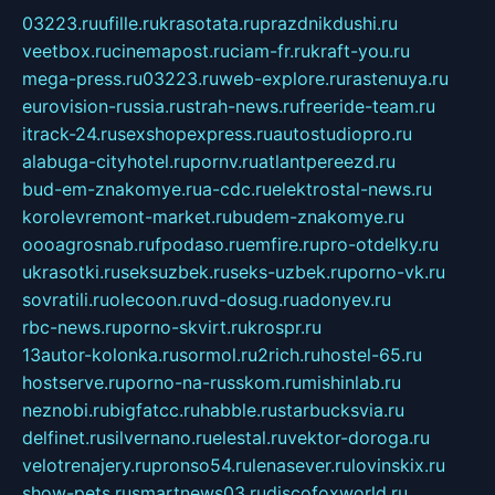
03223.ru
ufille.ru
krasotata.ru
prazdnikdushi.ru
veetbox.ru
cinemapost.ru
ciam-fr.ru
kraft-you.ru
mega-press.ru
03223.ru
web-explore.ru
rastenuya.ru
eurovision-russia.ru
strah-news.ru
freeride-team.ru
itrack-24.ru
sexshopexpress.ru
autostudiopro.ru
alabuga-cityhotel.ru
pornv.ru
atlantpereezd.ru
bud-em-znakomye.ru
a-cdc.ru
elektrostal-news.ru
korolevremont-market.ru
budem-znakomye.ru
oooagrosnab.ru
fpodaso.ru
emfire.ru
pro-otdelky.ru
ukrasotki.ru
seksuzbek.ru
seks-uzbek.ru
porno-vk.ru
sovratili.ru
olecoon.ru
vd-dosug.ru
adonyev.ru
rbc-news.ru
porno-skvirt.ru
krospr.ru
13autor-kolonka.ru
sormol.ru
2rich.ru
hostel-65.ru
hostserve.ru
porno-na-russkom.ru
mishinlab.ru
neznobi.ru
bigfatcc.ru
habble.ru
starbucksvia.ru
delfinet.ru
silvernano.ru
elestal.ru
vektor-doroga.ru
velotrenajery.ru
pronso54.ru
lenasever.ru
lovinskix.ru
show-pets.ru
smartnews03.ru
discofoxworld.ru