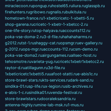
miraclecoon.ru
pongup.ru
hostel65.ru
liura.ru
glasspb.ru
firehunters.ru
gribowo.ru
gnalis.ru
bulkitula.ru
hometown-france.ru
1-xbeticricetc-1-xbetti-5.ru
shop-garena.ru
cricetc-1-xbetr-1-xbetcc-2.ru
one-life-story.ru
top-halyava.ru
accounts112.ru
poka-vse-doma-2.ru
3-d-file.ru
hahahaharms.ru
g2012.ru
tst-1.ru
shaggy-cat.ru
opsmgr.ru
ev-gallery.ru
g-2012.ru
ops-mgr.ru
accounts-112.ru
csm-demo.ru
poka-vse-doma2.ru
airgungames.ru
allseo-host.ru
tehosmotre.ru
varieta-yug.ru
cricetc1xbetr1xbetcc2.ru
raytor-d.ru
atillagunn.ru
3d-file.ru
1xbeticricetc1xbetti5.ru
uafoot-statti.ru
e-abis1c.ru
store-brawl-stars.ru
kts-services.ru
dark-sand.ru
sindika-01.ru
sp-life.ru
x-legion.ru
sib-archives.ru
e-abis-1-c.ru
sindika01.ru
venda-festival.ru
store-brawlstars.ru
dooraleksandria.ru
antenna-highly.ru
mine-lab-msk.ru
1-mus.ru