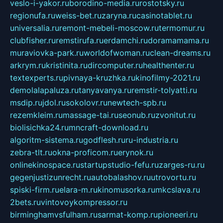
veslo-i-yakor.ru
borodino-media.ru
rostotsky.ru
regionufa.ru
weiss-bet.ru
zaryna.ru
casinotablet.ru
universalia.ru
remont-mebeli-moscow.ru
termomur.ru
clubfisher.ru
remstirufa.ru
erdamchi.ru
doramamama.ru
muraviovka-park.ru
worldofwoman.ru
clean-dreams.ru
arkrym.ru
kristinita.ru
dircomputer.ru
healthenter.ru
textexperts.ru
pivnaya-kruzhka.ru
kinofilmy-2021.ru
demolalapaluza.ru
tanyavanya.ru
remstir-tolyatti.ru
msdip.ru
jdol.ru
sokolovr.ru
newtech-spb.ru
rezemkleim.ru
massage-tai.ru
seonub.ru
zvonitut.ru
biolisichka24.ru
mncraft-download.ru
algoritm-sistema.ru
godflesh.ru
ru-industria.ru
zebra-tlt.ru
okna-proficom.ru
erynok.ru
onlinekinospace.ru
startupstudio-fefu.ru
zarges-ru.ru
gegenjustizunrecht.ru
autobalashov.ru
utrovortu.ru
spiski-firm.ru
elara-m.ru
kinomusorka.ru
mkcslava.ru
2bets.ru
vintovoykompressor.ru
birminghamvsfulham.ru
sarmat-komp.ru
pioneeri.ru