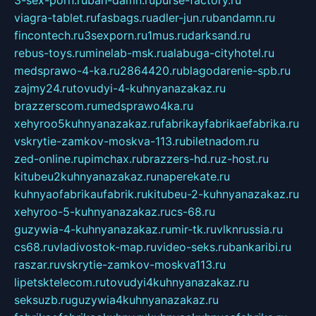
3-sex-porn.ru
ban-damn.ru
purse-factory.ru
viagra-tablet.ru
fasbags.ru
adler-jun.ru
bandamn.ru
fincontech.ru
3sexporn.ru
1mus.ru
darksand.ru
rebus-toys.ru
minelab-msk.ru
alabuga-cityhotel.ru
medsprawo-4-ka.ru
2864420.ru
blagodarenie-spb.ru
zajmy24.ru
tovudyi-4-kuhnyanazakaz.ru
brazzerscom.ru
medsprawo4ka.ru
xehyroo5kuhnyanazakaz.ru
fabrikayfabrikaefabrika.ru
vskrytie-zamkov-moskva-113.ru
biletnadom.ru
zed-online.ru
pimchax.ru
brazzers-hd.ru
z-host.ru
kitubeu2kuhnyanazakaz.ru
naperekate.ru
kuhnyaofabrikaufabrik.ru
kitubeu-2-kuhnyanazakaz.ru
xehyroo-5-kuhnyanazakaz.ru
cs-68.ru
guzywia-4-kuhnyanazakaz.ru
mir-tk.ru
vlknrussia.ru
cs68.ru
vladivostok-map.ru
video-seks.ru
bankaribi.ru
raszar.ru
vskrytie-zamkov-moskva113.ru
lipetsktelecom.ru
tovudyi4kuhnyanazakaz.ru
seksuzb.ru
guzywia4kuhnyanazakaz.ru