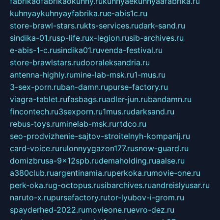
fabrikaofabrikaokuhny.ru
kuhnyaekuhnyaafabrika.ru
kuhnyaykuhnyayfabrika.ru
e-abis1c.ru
store-brawl-stars.ru
kts-services.ru
dark-sand.ru
sindika-01.ru
sp-life.ru
x-legion.ru
sib-archives.ru
e-abis-1-c.ru
sindika01.ru
venda-festival.ru
store-brawlstars.ru
dooraleksandria.ru
antenna-highly.ru
mine-lab-msk.ru
1-mus.ru
3-sex-porn.ru
ban-damn.ru
purse-factory.ru
viagra-tablet.ru
fasbags.ru
adler-jun.ru
bandamn.ru
fincontech.ru
3sexporn.ru
1mus.ru
darksand.ru
rebus-toys.ru
minelab-msk.ru
rtdco.ru
seo-prodvizhenie-sajtov-stroitelnyh-kompanij.ru
card-voice.ru
rulonnyygazon177.ru
snow-guard.ru
domizbrusa-9x12spb.ru
demaholding.ru
aalse.ru
a380club.ru
argentinamia.ru
perkoka.ru
movie-one.ru
perk-oka.ru
g-octopus.ru
sibarchives.ru
andreislyusar.ru
naruto-x.ru
pursefactory.ru
tor-lyubov-i-grom.ru
spayderhed-2022.ru
movieone.ru
evro-dez.ru