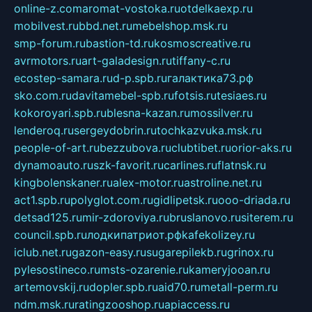
online-z.com
aromat-vostoka.ru
otdelkaexp.ru
mobilvest.ru
bbd.net.ru
mebelshop.msk.ru
smp-forum.ru
bastion-td.ru
kosmoscreative.ru
avrmotors.ru
art-galadesign.ru
tiffany-c.ru
ecostep-samara.ru
d-p.spb.ru
галактика73.рф
sko.com.ru
davitamebel-spb.ru
fotsis.ru
tesiaes.ru
kokoroyari.spb.ru
blesna-kazan.ru
mossilver.ru
lenderoq.ru
sergeydobrin.ru
tochkazvuka.msk.ru
people-of-art.ru
bezzubova.ru
clubtibet.ru
orior-aks.ru
dynamoauto.ru
szk-favorit.ru
carlines.ru
flatnsk.ru
kingbolenskaner.ru
alex-motor.ru
astroline.net.ru
act1.spb.ru
polyglot.com.ru
gidlipetsk.ru
ooo-driada.ru
detsad125.ru
mir-zdoroviya.ru
bruslanovo.ru
siterem.ru
council.spb.ru
лодкипатриот.рф
kafekolizey.ru
iclub.net.ru
gazon-easy.ru
sugarepilekb.ru
grinox.ru
pylesostineco.ru
msts-ozarenie.ru
kameryjooan.ru
artemovskij.ru
dopler.spb.ru
aid70.ru
metall-perm.ru
ndm.msk.ru
ratingzooshop.ru
apiaccess.ru