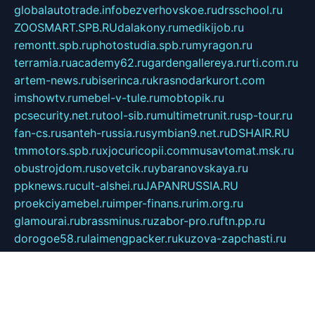
globalautotrade.info
bezverhovskoe.ru
drsschool.ru
ZOOSMART.SPB.RU
dalakony.ru
medikijob.ru
remontt.spb.ru
photostudia.spb.ru
myragon.ru
terramia.ru
academy62.ru
gardengallereya.ru
rti.com.ru
artem-news.ru
biserinca.ru
krasnodarkurort.com
imshowtv.ru
mebel-v-tule.ru
mobtopik.ru
pcsecurity.net.ru
tool-sib.ru
multimetrunit.ru
sp-tour.ru
fan-cs.ru
santeh-russia.ru
symbian9.net.ru
DSHAIR.RU
tmmotors.spb.ru
xjocuricopii.com
musavtomat.msk.ru
obustrojdom.ru
sovetcik.ru
ybaranovskaya.ru
ppknews.ru
cult-alshei.ru
JAPANRUSSIA.RU
proekciyamebel.ru
imper-finans.ru
rim.org.ru
glamourai.ru
brassminus.ru
zabor-pro.ru
ftn.pp.ru
dorogoe58.ru
laimengpacker.ru
kuzova-zapchasti.ru
sageerp.ru
taxodrom.ru
dsrazvitie.ru
hardcity.net.ru
ratinghomegames.ru
topservice25.ru
gubernyan.ru
gtglasslined.ru
ii4.ru
tssport.spb.ru
andorra24.com
blackwallstreet.ru
oboimos.ru
optim-doors.com.ru