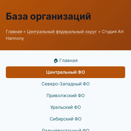
База организаций
Главная
»
Центральный федеральный округ
» Студия Art
Harmony
🏠 Главная
Центральный ФО
Северо-Западный ФО
Приволжский ФО
Уральский ФО
Сибирский ФО
Дальневосточный ФО