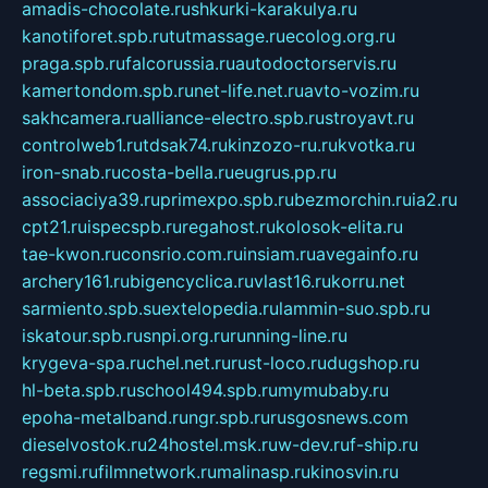
amadis-chocolate.ru
shkurki-karakulya.ru
kanotiforet.spb.ru
tutmassage.ru
ecolog.org.ru
praga.spb.ru
falcorussia.ru
autodoctorservis.ru
kamertondom.spb.ru
net-life.net.ru
avto-vozim.ru
sakhcamera.ru
alliance-electro.spb.ru
stroyavt.ru
controlweb1.ru
tdsak74.ru
kinzozo-ru.ru
kvotka.ru
iron-snab.ru
costa-bella.ru
eugrus.pp.ru
associaciya39.ru
primexpo.spb.ru
bezmorchin.ru
ia2.ru
cpt21.ru
ispecspb.ru
regahost.ru
kolosok-elita.ru
tae-kwon.ru
consrio.com.ru
insiam.ru
avegainfo.ru
archery161.ru
bigencyclica.ru
vlast16.ru
korru.net
sarmiento.spb.su
extelopedia.ru
lammin-suo.spb.ru
iskatour.spb.ru
snpi.org.ru
running-line.ru
krygeva-spa.ru
chel.net.ru
rust-loco.ru
dugshop.ru
hl-beta.spb.ru
school494.spb.ru
mymubaby.ru
epoha-metalband.ru
ngr.spb.ru
rusgosnews.com
dieselvostok.ru
24hostel.msk.ru
w-dev.ru
f-ship.ru
regsmi.ru
filmnetwork.ru
malinasp.ru
kinosvin.ru