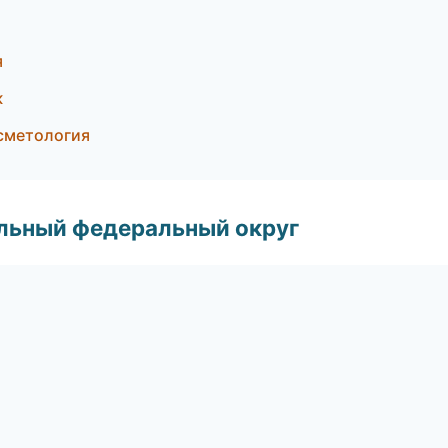
я
ж
осметология
альный федеральный округ