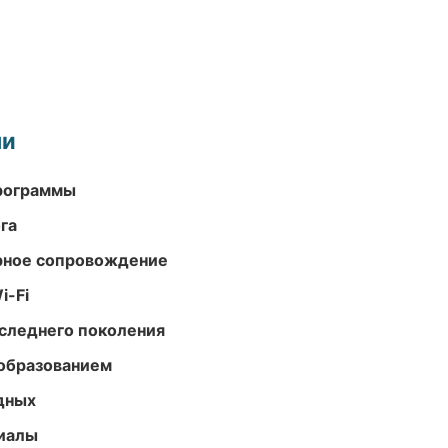
ми
программы
га
урное сопровождение
i-Fi
следнего поколения
образованием
одных
риалы