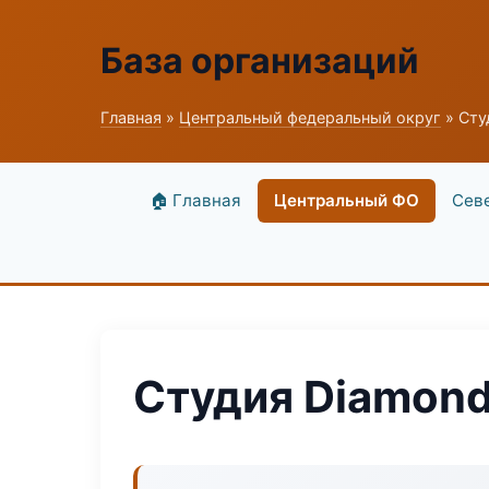
База организаций
Главная
»
Центральный федеральный округ
» Сту
🏠 Главная
Центральный ФО
Сев
Студия Diamon