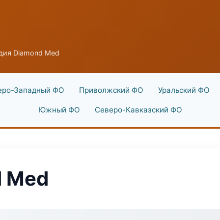
дия Diamond Med
еро-Западный ФО
Приволжский ФО
Уральский ФО
Южный ФО
Северо-Кавказский ФО
d Med