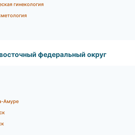
еская гинекология
осметология
евосточный федеральный округ
на-Амуре
ск
ск