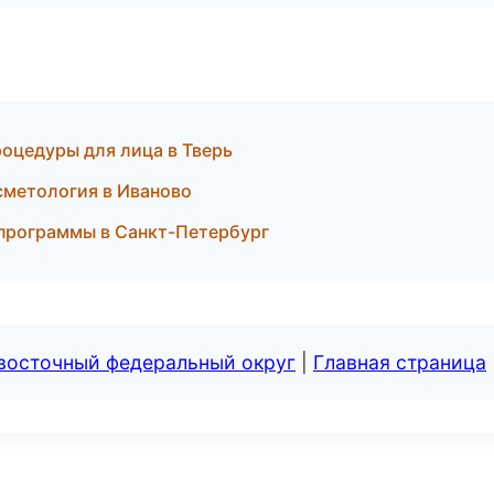
роцедуры для лица в Тверь
осметология в Иваново
 программы в Санкт-Петербург
евосточный федеральный округ
|
Главная страница