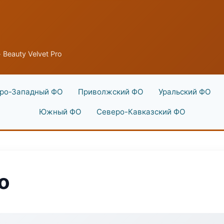
 Beauty Velvet Pro
ро-Западный ФО
Приволжский ФО
Уральский ФО
Южный ФО
Северо-Кавказский ФО
o