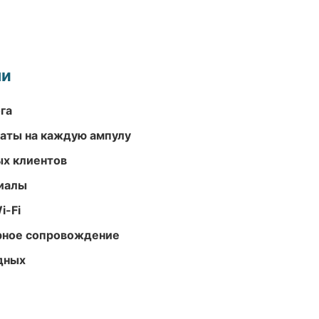
ми
га
аты на каждую ампулу
ых клиентов
риалы
i-Fi
урное сопровождение
одных