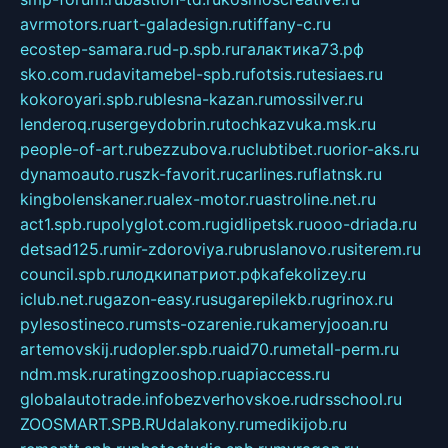
avrmotors.ru
art-galadesign.ru
tiffany-c.ru
ecostep-samara.ru
d-p.spb.ru
галактика73.рф
sko.com.ru
davitamebel-spb.ru
fotsis.ru
tesiaes.ru
kokoroyari.spb.ru
blesna-kazan.ru
mossilver.ru
lenderoq.ru
sergeydobrin.ru
tochkazvuka.msk.ru
people-of-art.ru
bezzubova.ru
clubtibet.ru
orior-aks.ru
dynamoauto.ru
szk-favorit.ru
carlines.ru
flatnsk.ru
kingbolenskaner.ru
alex-motor.ru
astroline.net.ru
act1.spb.ru
polyglot.com.ru
gidlipetsk.ru
ooo-driada.ru
detsad125.ru
mir-zdoroviya.ru
bruslanovo.ru
siterem.ru
council.spb.ru
лодкипатриот.рф
kafekolizey.ru
iclub.net.ru
gazon-easy.ru
sugarepilekb.ru
grinox.ru
pylesostineco.ru
msts-ozarenie.ru
kameryjooan.ru
artemovskij.ru
dopler.spb.ru
aid70.ru
metall-perm.ru
ndm.msk.ru
ratingzooshop.ru
apiaccess.ru
globalautotrade.info
bezverhovskoe.ru
drsschool.ru
ZOOSMART.SPB.RU
dalakony.ru
medikijob.ru