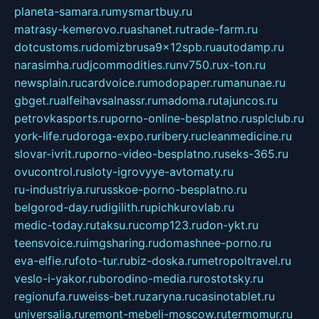
planeta-samara.ru
mysmartbuy.ru
matrasy-kemerovo.ru
ashanet.ru
trade-farm.ru
dotcustoms.ru
domizbrusa9x12spb.ru
autodamp.ru
narasimha.ru
djcommodities.ru
nv750.ru
x-ton.ru
newsplain.ru
cardvoice.ru
modopaper.ru
manunae.ru
gbget.ru
alfeihavsalnassr.ru
madoma.ru
tajuncos.ru
petrovkasports.ru
porno-online-besplatno.ru
splclub.ru
york-life.ru
doroga-expo.ru
ribery.ru
cleanmedicine.ru
slovar-ivrit.ru
porno-video-besplatno.ru
seks-365.ru
ovucontrol.ru
sloty-igrovyye-avtomaty.ru
ru-industriya.ru
russkoe-porno-besplatno.ru
belgorod-day.ru
digilith.ru
pichkurovlab.ru
medic-today.ru
taksu.ru
comp123.ru
don-ykt.ru
teensvoice.ru
imgsharing.ru
domashnee-porno.ru
eva-elfie.ru
foto-tur.ru
biz-doska.ru
metropoltravel.ru
veslo-i-yakor.ru
borodino-media.ru
rostotsky.ru
regionufa.ru
weiss-bet.ru
zaryna.ru
casinotablet.ru
universalia.ru
remont-mebeli-moscow.ru
termomur.ru