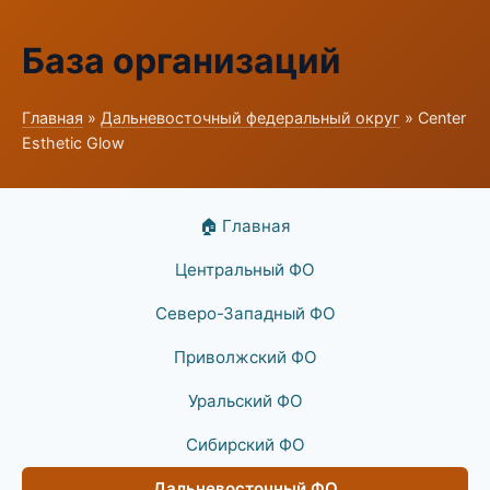
База организаций
Главная
»
Дальневосточный федеральный округ
» Center
Esthetic Glow
🏠 Главная
Центральный ФО
Северо-Западный ФО
Приволжский ФО
Уральский ФО
Сибирский ФО
Дальневосточный ФО