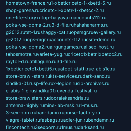
hometown-france.ru
1-xbeticricetc-1-xbetti-5.ru
shop-garena.ru
cricetc-1-xbetr-1-xbetcc-2.ru
one-life-story.ru
top-halyava.ru
accounts112.ru
poka-vse-doma-2.ru
3-d-file.ru
hahahaharms.ru
g2012.ru
tst-1.ru
shaggy-cat.ru
opsmgr.ru
ev-gallery.ru
g-2012.ru
ops-mgr.ru
accounts-112.ru
csm-demo.ru
poka-vse-doma2.ru
airgungames.ru
allseo-host.ru
tehosmotre.ru
varieta-yug.ru
cricetc1xbetr1xbetcc2.ru
raytor-d.ru
atillagunn.ru
3d-file.ru
1xbeticricetc1xbetti5.ru
uafoot-statti.ru
e-abis1c.ru
store-brawl-stars.ru
kts-services.ru
dark-sand.ru
sindika-01.ru
sp-life.ru
x-legion.ru
sib-archives.ru
e-abis-1-c.ru
sindika01.ru
venda-festival.ru
store-brawlstars.ru
dooraleksandria.ru
antenna-highly.ru
mine-lab-msk.ru
1-mus.ru
3-sex-porn.ru
ban-damn.ru
purse-factory.ru
viagra-tablet.ru
fasbags.ru
adler-jun.ru
bandamn.ru
fincontech.ru
3sexporn.ru
1mus.ru
darksand.ru