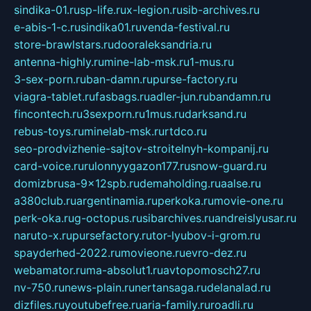
sindika-01.ru
sp-life.ru
x-legion.ru
sib-archives.ru
e-abis-1-c.ru
sindika01.ru
venda-festival.ru
store-brawlstars.ru
dooraleksandria.ru
antenna-highly.ru
mine-lab-msk.ru
1-mus.ru
3-sex-porn.ru
ban-damn.ru
purse-factory.ru
viagra-tablet.ru
fasbags.ru
adler-jun.ru
bandamn.ru
fincontech.ru
3sexporn.ru
1mus.ru
darksand.ru
rebus-toys.ru
minelab-msk.ru
rtdco.ru
seo-prodvizhenie-sajtov-stroitelnyh-kompanij.ru
card-voice.ru
rulonnyygazon177.ru
snow-guard.ru
domizbrusa-9x12spb.ru
demaholding.ru
aalse.ru
a380club.ru
argentinamia.ru
perkoka.ru
movie-one.ru
perk-oka.ru
g-octopus.ru
sibarchives.ru
andreislyusar.ru
naruto-x.ru
pursefactory.ru
tor-lyubov-i-grom.ru
spayderhed-2022.ru
movieone.ru
evro-dez.ru
webamator.ru
ma-absolut1.ru
avtopomosch27.ru
nv-750.ru
news-plain.ru
nertansaga.ru
delanalad.ru
dizfiles.ru
youtubefree.ru
aria-family.ru
roadli.ru