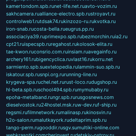
kamertondom.spb.ru
net-life.net.ru
avto-vozim.ru
sakhcamera.ru
alliance-electro.spb.ru
stroyavt.ru
controlweb1.ru
tdsak74.ru
kinzozo-ru.ru
kvotka.ru
iron-snab.ru
costa-bella.ru
eugrus.pp.ru
associaciya39.ru
primexpo.spb.ru
bezmorchin.ru
ia2.ru
cpt21.ru
ispecspb.ru
regahost.ru
kolosok-elita.ru
tae-kwon.ru
consrio.com.ru
insiam.ru
avegainfo.ru
archery161.ru
bigencyclica.ru
vlast16.ru
korru.net
sarmiento.spb.su
extelopedia.ru
lammin-suo.spb.ru
iskatour.spb.ru
snpi.org.ru
running-line.ru
krygeva-spa.ru
chel.net.ru
rust-loco.ru
dugshop.ru
hl-beta.spb.ru
school494.spb.ru
mymubaby.ru
epoha-metalband.ru
ngr.spb.ru
rusgosnews.com
dieselvostok.ru
24hostel.msk.ru
w-dev.ru
f-ship.ru
regsmi.ru
filmnetwork.ru
malinasp.ru
kinosvin.ru
h2o-salon.ru
malutkayork.ru
deltaprim.spb.ru
tango-perm.ru
gooddir.ru
sgv.su
multiki-online.com
webkrasotki.com
cherinvest.ru
detskiy-ostrov.ru