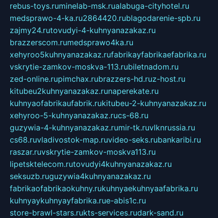
rebus-toys.ru
minelab-msk.ru
alabuga-cityhotel.ru
medsprawo-4-ka.ru
2864420.ru
blagodarenie-spb.ru
zajmy24.ru
tovudyi-4-kuhnyanazakaz.ru
brazzerscom.ru
medsprawo4ka.ru
xehyroo5kuhnyanazakaz.ru
fabrikayfabrikaefabrika.ru
vskrytie-zamkov-moskva-113.ru
biletnadom.ru
zed-online.ru
pimchax.ru
brazzers-hd.ru
z-host.ru
kitubeu2kuhnyanazakaz.ru
naperekate.ru
kuhnyaofabrikaufabrik.ru
kitubeu-2-kuhnyanazakaz.ru
xehyroo-5-kuhnyanazakaz.ru
cs-68.ru
guzywia-4-kuhnyanazakaz.ru
mir-tk.ru
vlknrussia.ru
cs68.ru
vladivostok-map.ru
video-seks.ru
bankaribi.ru
raszar.ru
vskrytie-zamkov-moskva113.ru
lipetsktelecom.ru
tovudyi4kuhnyanazakaz.ru
seksuzb.ru
guzywia4kuhnyanazakaz.ru
fabrikaofabrikaokuhny.ru
kuhnyaekuhnyaafabrika.ru
kuhnyaykuhnyayfabrika.ru
e-abis1c.ru
store-brawl-stars.ru
kts-services.ru
dark-sand.ru