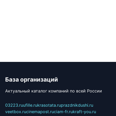
База организаций
Актуальный каталог компаний по всей России
03223.ru
ufille.ru
krasotata.ru
prazdnikdushi.ru
veetbox.ru
cinemapost.ru
ciam-fr.ru
kraft-you.ru