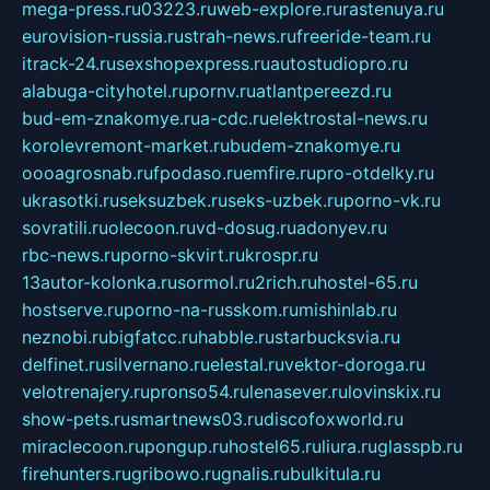
mega-press.ru
03223.ru
web-explore.ru
rastenuya.ru
eurovision-russia.ru
strah-news.ru
freeride-team.ru
itrack-24.ru
sexshopexpress.ru
autostudiopro.ru
alabuga-cityhotel.ru
pornv.ru
atlantpereezd.ru
bud-em-znakomye.ru
a-cdc.ru
elektrostal-news.ru
korolevremont-market.ru
budem-znakomye.ru
oooagrosnab.ru
fpodaso.ru
emfire.ru
pro-otdelky.ru
ukrasotki.ru
seksuzbek.ru
seks-uzbek.ru
porno-vk.ru
sovratili.ru
olecoon.ru
vd-dosug.ru
adonyev.ru
rbc-news.ru
porno-skvirt.ru
krospr.ru
13autor-kolonka.ru
sormol.ru
2rich.ru
hostel-65.ru
hostserve.ru
porno-na-russkom.ru
mishinlab.ru
neznobi.ru
bigfatcc.ru
habble.ru
starbucksvia.ru
delfinet.ru
silvernano.ru
elestal.ru
vektor-doroga.ru
velotrenajery.ru
pronso54.ru
lenasever.ru
lovinskix.ru
show-pets.ru
smartnews03.ru
discofoxworld.ru
miraclecoon.ru
pongup.ru
hostel65.ru
liura.ru
glasspb.ru
firehunters.ru
gribowo.ru
gnalis.ru
bulkitula.ru