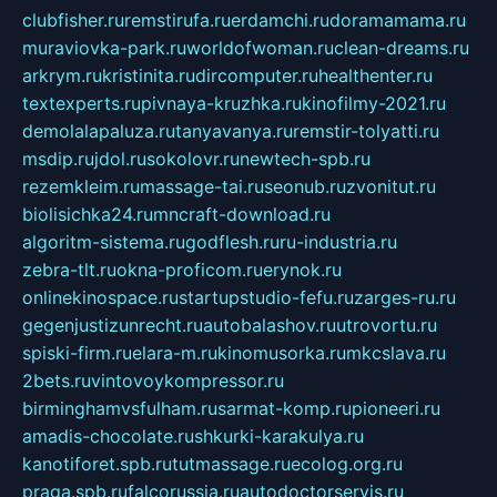
clubfisher.ru
remstirufa.ru
erdamchi.ru
doramamama.ru
muraviovka-park.ru
worldofwoman.ru
clean-dreams.ru
arkrym.ru
kristinita.ru
dircomputer.ru
healthenter.ru
textexperts.ru
pivnaya-kruzhka.ru
kinofilmy-2021.ru
demolalapaluza.ru
tanyavanya.ru
remstir-tolyatti.ru
msdip.ru
jdol.ru
sokolovr.ru
newtech-spb.ru
rezemkleim.ru
massage-tai.ru
seonub.ru
zvonitut.ru
biolisichka24.ru
mncraft-download.ru
algoritm-sistema.ru
godflesh.ru
ru-industria.ru
zebra-tlt.ru
okna-proficom.ru
erynok.ru
onlinekinospace.ru
startupstudio-fefu.ru
zarges-ru.ru
gegenjustizunrecht.ru
autobalashov.ru
utrovortu.ru
spiski-firm.ru
elara-m.ru
kinomusorka.ru
mkcslava.ru
2bets.ru
vintovoykompressor.ru
birminghamvsfulham.ru
sarmat-komp.ru
pioneeri.ru
amadis-chocolate.ru
shkurki-karakulya.ru
kanotiforet.spb.ru
tutmassage.ru
ecolog.org.ru
praga.spb.ru
falcorussia.ru
autodoctorservis.ru