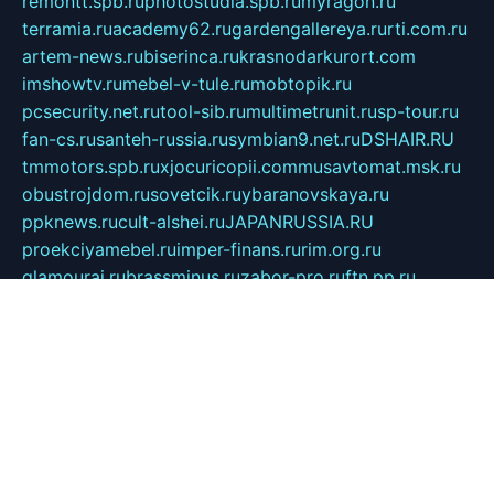
remontt.spb.ru
photostudia.spb.ru
myragon.ru
terramia.ru
academy62.ru
gardengallereya.ru
rti.com.ru
artem-news.ru
biserinca.ru
krasnodarkurort.com
imshowtv.ru
mebel-v-tule.ru
mobtopik.ru
pcsecurity.net.ru
tool-sib.ru
multimetrunit.ru
sp-tour.ru
fan-cs.ru
santeh-russia.ru
symbian9.net.ru
DSHAIR.RU
tmmotors.spb.ru
xjocuricopii.com
musavtomat.msk.ru
obustrojdom.ru
sovetcik.ru
ybaranovskaya.ru
ppknews.ru
cult-alshei.ru
JAPANRUSSIA.RU
proekciyamebel.ru
imper-finans.ru
rim.org.ru
glamourai.ru
brassminus.ru
zabor-pro.ru
ftn.pp.ru
dorogoe58.ru
laimengpacker.ru
kuzova-zapchasti.ru
sageerp.ru
taxodrom.ru
dsrazvitie.ru
hardcity.net.ru
ratinghomegames.ru
topservice25.ru
gubernyan.ru
gtglasslined.ru
ii4.ru
tssport.spb.ru
andorra24.com
blackwallstreet.ru
oboimos.ru
optim-doors.com.ru
ikuch.ru
nycr.org.ru
npa21.ru
vremya-ch.spb.ru
desert000.ru
ivtorgi.ru
ifiori.ru
catalog-statei.ru