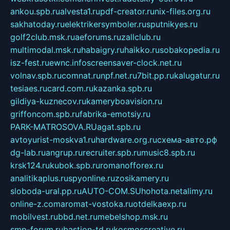
ankou.spb.ru
alvesta1.ru
pdf-creator.ru
nix-files.org.ru
sakhatoday.ru
elektrikersymboler.ru
sputnikyes.ru
golf2club.msk.ru
aeforums.ru
zallclub.ru
multimodal.msk.ru
habaigry.ru
haikko.ru
sobakopedia.ru
isz-fest.ru
ewnc.info
screensaver-clock.net.ru
volnav.spb.ru
comnat.ru
npf.net.ru
7bit.pp.ru
kalugatur.ru
tesiaes.ru
card.com.ru
kazanka.spb.ru
gildiya-kuznecov.ru
kameryboavision.ru
griffoncom.spb.ru
fabrika-emotsiy.ru
PARK-MATROSOVA.RU
agat.spb.ru
avtoyurist-moskva1.ru
hardware.org.ru
схема-авто.рф
dg-lab.ru
angrup.ru
recruiter.spb.ru
music8.spb.ru
krsk124.ru
kubok.spb.ru
romanofforex.ru
analitikaplus.ru
spyonline.ru
zosikamery.ru
sloboda-ural.pp.ru
AUTO-COM.SU
hohota.net
alimy.ru
online-z.com
aromat-vostoka.ru
otdelkaexp.ru
mobilvest.ru
bbd.net.ru
mebelshop.msk.ru
smp-forum.ru
bastion-td.ru
kosmoscreative.ru