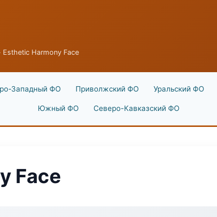
 Esthetic Harmony Face
ро-Западный ФО
Приволжский ФО
Уральский ФО
Южный ФО
Северо-Кавказский ФО
y Face