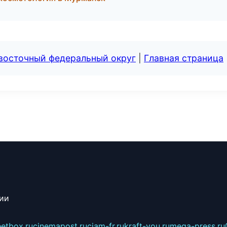
евосточный федеральный округ
|
Главная страница
сии
eetbox.ru
cinemapost.ru
ciam-fr.ru
kraft-you.ru
mega-press.ru