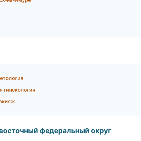
ск-на-Амуре
метология
ая гинекология
макияж
евосточный федеральный округ