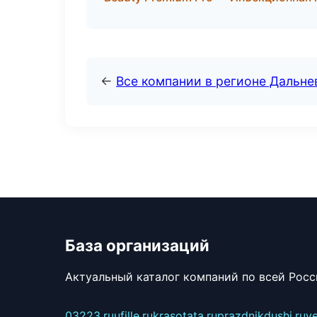
←
Все компании в регионе Дальн
База организаций
Актуальный каталог компаний по всей Рос
03223.ru
ufille.ru
krasotata.ru
prazdnikdushi.ru
v