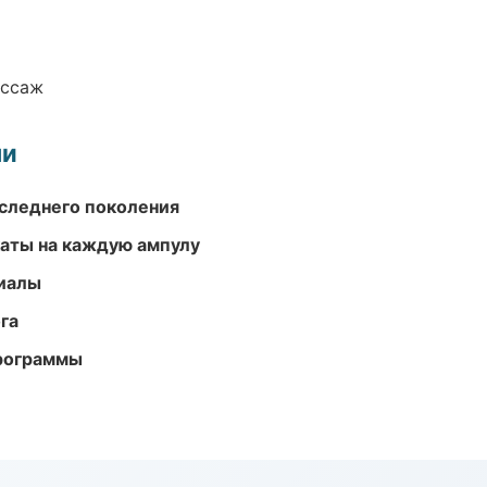
ассаж
ми
следнего поколения
аты на каждую ампулу
риалы
га
программы