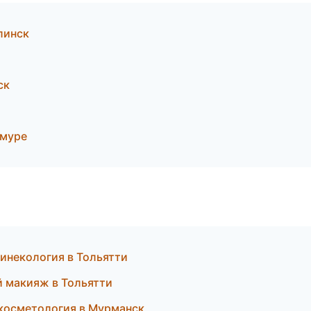
линск
ск
Амуре
гинекология в Тольятти
й макияж в Тольятти
 косметология в Мурманск