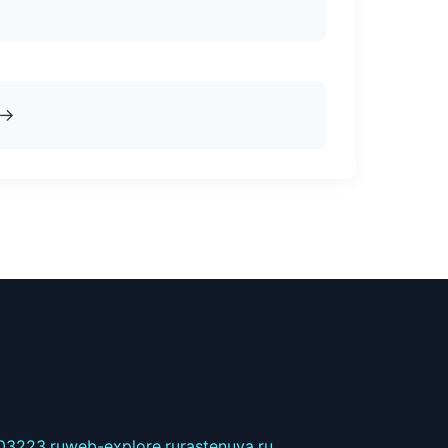
→
03223.ru
web-explore.ru
rastenuya.ru