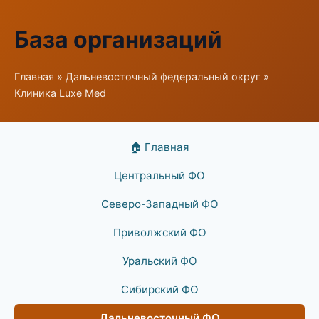
База организаций
Главная
»
Дальневосточный федеральный округ
»
Клиника Luxe Med
🏠 Главная
Центральный ФО
Северо-Западный ФО
Приволжский ФО
Уральский ФО
Сибирский ФО
Дальневосточный ФО