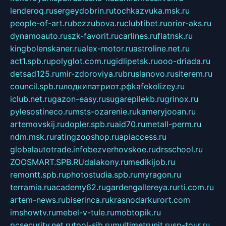
lenderoq.ru
sergeydobrin.ru
tochkazvuka.msk.ru
people-of-art.ru
bezzubova.ru
clubtibet.ru
orior-aks.ru
dynamoauto.ru
szk-favorit.ru
carlines.ru
flatnsk.ru
kingbolenskaner.ru
alex-motor.ru
astroline.net.ru
act1.spb.ru
polyglot.com.ru
gidlipetsk.ru
ooo-driada.ru
detsad125.ru
mir-zdoroviya.ru
bruslanovo.ru
siterem.ru
council.spb.ru
лодкипатриот.рф
kafekolizey.ru
iclub.net.ru
gazon-easy.ru
sugarepilekb.ru
grinox.ru
pylesostineco.ru
msts-ozarenie.ru
kameryjooan.ru
artemovskij.ru
dopler.spb.ru
aid70.ru
metall-perm.ru
ndm.msk.ru
ratingzooshop.ru
apiaccess.ru
globalautotrade.info
bezverhovskoe.ru
drsschool.ru
ZOOSMART.SPB.RU
dalakony.ru
medikijob.ru
remontt.spb.ru
photostudia.spb.ru
myragon.ru
terramia.ru
academy62.ru
gardengallereya.ru
rti.com.ru
artem-news.ru
biserinca.ru
krasnodarkurort.com
imshowtv.ru
mebel-v-tule.ru
mobtopik.ru
pcsecurity.net.ru
tool-sib.ru
multimetrunit.ru
sp-tour.ru