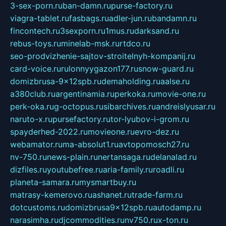
3-sex-porn.ru
ban-damn.ru
purse-factory.ru
viagra-tablet.ru
fasbags.ru
adler-jun.ru
bandamn.ru
fincontech.ru
3sexporn.ru
1mus.ru
darksand.ru
rebus-toys.ru
minelab-msk.ru
rtdco.ru
seo-prodvizhenie-sajtov-stroitelnyh-kompanij.ru
card-voice.ru
rulonnyygazon177.ru
snow-guard.ru
domizbrusa-9x12spb.ru
demaholding.ru
aalse.ru
a380club.ru
argentinamia.ru
perkoka.ru
movie-one.ru
perk-oka.ru
g-octopus.ru
sibarchives.ru
andreislyusar.ru
naruto-x.ru
pursefactory.ru
tor-lyubov-i-grom.ru
spayderhed-2022.ru
movieone.ru
evro-dez.ru
webamator.ru
ma-absolut1.ru
avtopomosch27.ru
nv-750.ru
news-plain.ru
nertansaga.ru
delanalad.ru
dizfiles.ru
youtubefree.ru
aria-family.ru
roadli.ru
planeta-samara.ru
mysmartbuy.ru
matrasy-kemerovo.ru
ashanet.ru
trade-farm.ru
dotcustoms.ru
domizbrusa9x12spb.ru
autodamp.ru
narasimha.ru
djcommodities.ru
nv750.ru
x-ton.ru