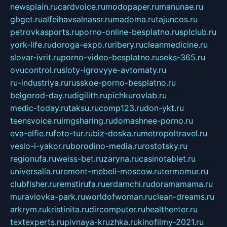
newsplain.ru
cardvoice.ru
modopaper.ru
manunae.ru
gbget.ru
alfeihavsalnassr.ru
madoma.ru
tajuncos.ru
petrovkasports.ru
porno-online-besplatno.ru
splclub.ru
york-life.ru
doroga-expo.ru
ribery.ru
cleanmedicine.ru
slovar-ivrit.ru
porno-video-besplatno.ru
seks-365.ru
ovucontrol.ru
sloty-igrovyye-avtomaty.ru
ru-industriya.ru
russkoe-porno-besplatno.ru
belgorod-day.ru
digilith.ru
pichkurovlab.ru
medic-today.ru
taksu.ru
comp123.ru
don-ykt.ru
teensvoice.ru
imgsharing.ru
domashnee-porno.ru
eva-elfie.ru
foto-tur.ru
biz-doska.ru
metropoltravel.ru
veslo-i-yakor.ru
borodino-media.ru
rostotsky.ru
regionufa.ru
weiss-bet.ru
zaryna.ru
casinotablet.ru
universalia.ru
remont-mebeli-moscow.ru
termomur.ru
clubfisher.ru
remstirufa.ru
erdamchi.ru
doramamama.ru
muraviovka-park.ru
worldofwoman.ru
clean-dreams.ru
arkrym.ru
kristinita.ru
dircomputer.ru
healthenter.ru
textexperts.ru
pivnaya-kruzhka.ru
kinofilmy-2021.ru