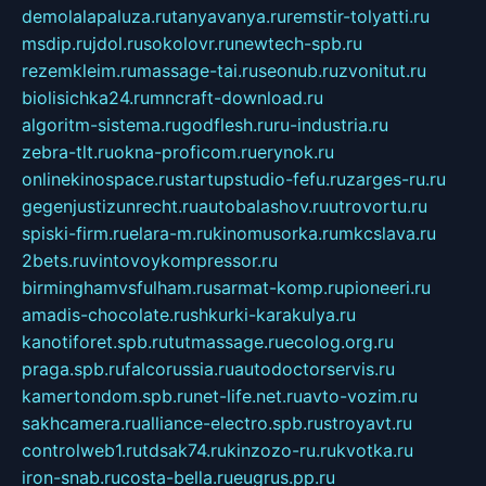
demolalapaluza.ru
tanyavanya.ru
remstir-tolyatti.ru
msdip.ru
jdol.ru
sokolovr.ru
newtech-spb.ru
rezemkleim.ru
massage-tai.ru
seonub.ru
zvonitut.ru
biolisichka24.ru
mncraft-download.ru
algoritm-sistema.ru
godflesh.ru
ru-industria.ru
zebra-tlt.ru
okna-proficom.ru
erynok.ru
onlinekinospace.ru
startupstudio-fefu.ru
zarges-ru.ru
gegenjustizunrecht.ru
autobalashov.ru
utrovortu.ru
spiski-firm.ru
elara-m.ru
kinomusorka.ru
mkcslava.ru
2bets.ru
vintovoykompressor.ru
birminghamvsfulham.ru
sarmat-komp.ru
pioneeri.ru
amadis-chocolate.ru
shkurki-karakulya.ru
kanotiforet.spb.ru
tutmassage.ru
ecolog.org.ru
praga.spb.ru
falcorussia.ru
autodoctorservis.ru
kamertondom.spb.ru
net-life.net.ru
avto-vozim.ru
sakhcamera.ru
alliance-electro.spb.ru
stroyavt.ru
controlweb1.ru
tdsak74.ru
kinzozo-ru.ru
kvotka.ru
iron-snab.ru
costa-bella.ru
eugrus.pp.ru