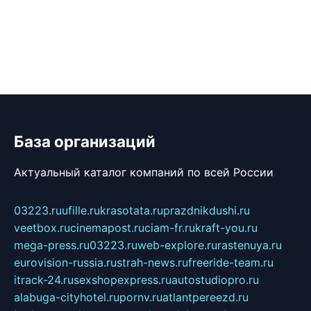
База организаций
Актуальный каталог компаний по всей России
03223.ru
ufille.ru
krasotata.ru
prazdnikdushi.ru
veetbox.ru
cinemapost.ru
ciam-fr.ru
kraft-you.ru
mega-press.ru
03223.ru
web-explore.ru
rastenuya.ru
eurovision-russia.ru
strah-news.ru
freeride-team.ru
itrack-24.ru
sexshopexpress.ru
autostudiopro.ru
alabuga-cityhotel.ru
pornv.ru
atlantpereezd.ru