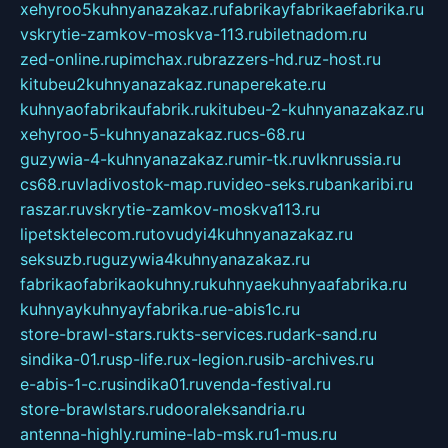
xehyroo5kuhnyanazakaz.ru
fabrikayfabrikaefabrika.ru
vskrytie-zamkov-moskva-113.ru
biletnadom.ru
zed-online.ru
pimchax.ru
brazzers-hd.ru
z-host.ru
kitubeu2kuhnyanazakaz.ru
naperekate.ru
kuhnyaofabrikaufabrik.ru
kitubeu-2-kuhnyanazakaz.ru
xehyroo-5-kuhnyanazakaz.ru
cs-68.ru
guzywia-4-kuhnyanazakaz.ru
mir-tk.ru
vlknrussia.ru
cs68.ru
vladivostok-map.ru
video-seks.ru
bankaribi.ru
raszar.ru
vskrytie-zamkov-moskva113.ru
lipetsktelecom.ru
tovudyi4kuhnyanazakaz.ru
seksuzb.ru
guzywia4kuhnyanazakaz.ru
fabrikaofabrikaokuhny.ru
kuhnyaekuhnyaafabrika.ru
kuhnyaykuhnyayfabrika.ru
e-abis1c.ru
store-brawl-stars.ru
kts-services.ru
dark-sand.ru
sindika-01.ru
sp-life.ru
x-legion.ru
sib-archives.ru
e-abis-1-c.ru
sindika01.ru
venda-festival.ru
store-brawlstars.ru
dooraleksandria.ru
antenna-highly.ru
mine-lab-msk.ru
1-mus.ru