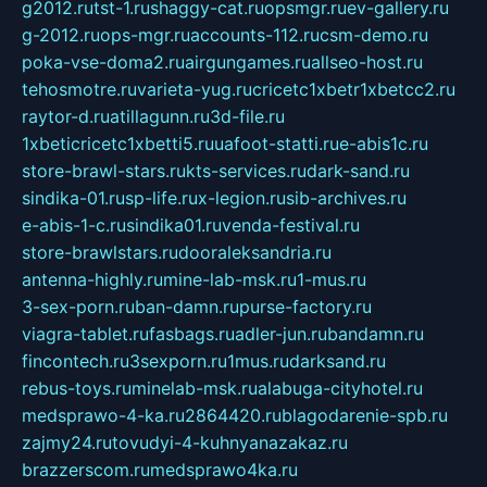
g2012.ru
tst-1.ru
shaggy-cat.ru
opsmgr.ru
ev-gallery.ru
g-2012.ru
ops-mgr.ru
accounts-112.ru
csm-demo.ru
poka-vse-doma2.ru
airgungames.ru
allseo-host.ru
tehosmotre.ru
varieta-yug.ru
cricetc1xbetr1xbetcc2.ru
raytor-d.ru
atillagunn.ru
3d-file.ru
1xbeticricetc1xbetti5.ru
uafoot-statti.ru
e-abis1c.ru
store-brawl-stars.ru
kts-services.ru
dark-sand.ru
sindika-01.ru
sp-life.ru
x-legion.ru
sib-archives.ru
e-abis-1-c.ru
sindika01.ru
venda-festival.ru
store-brawlstars.ru
dooraleksandria.ru
antenna-highly.ru
mine-lab-msk.ru
1-mus.ru
3-sex-porn.ru
ban-damn.ru
purse-factory.ru
viagra-tablet.ru
fasbags.ru
adler-jun.ru
bandamn.ru
fincontech.ru
3sexporn.ru
1mus.ru
darksand.ru
rebus-toys.ru
minelab-msk.ru
alabuga-cityhotel.ru
medsprawo-4-ka.ru
2864420.ru
blagodarenie-spb.ru
zajmy24.ru
tovudyi-4-kuhnyanazakaz.ru
brazzerscom.ru
medsprawo4ka.ru