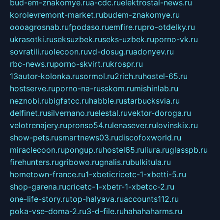
bud-em-znakomye.ru
a-cdc.ru
elektrostal-news.ru
korolevremont-market.ru
budem-znakomye.ru
oooagrosnab.ru
fpodaso.ru
emfire.ru
pro-otdelky.ru
ukrasotki.ru
seksuzbek.ru
seks-uzbek.ru
porno-vk.ru
sovratili.ru
olecoon.ru
vd-dosug.ru
adonyev.ru
rbc-news.ru
porno-skvirt.ru
krospr.ru
13autor-kolonka.ru
sormol.ru
2rich.ru
hostel-65.ru
hostserve.ru
porno-na-russkom.ru
mishinlab.ru
neznobi.ru
bigfatcc.ru
habble.ru
starbucksvia.ru
delfinet.ru
silvernano.ru
elestal.ru
vektor-doroga.ru
velotrenajery.ru
pronso54.ru
lenasever.ru
lovinskix.ru
show-pets.ru
smartnews03.ru
discofoxworld.ru
miraclecoon.ru
pongup.ru
hostel65.ru
liura.ru
glasspb.ru
firehunters.ru
gribowo.ru
gnalis.ru
bulkitula.ru
hometown-france.ru
1-xbeticricetc-1-xbetti-5.ru
shop-garena.ru
cricetc-1-xbetr-1-xbetcc-2.ru
one-life-story.ru
top-halyava.ru
accounts112.ru
poka-vse-doma-2.ru
3-d-file.ru
hahahaharms.ru