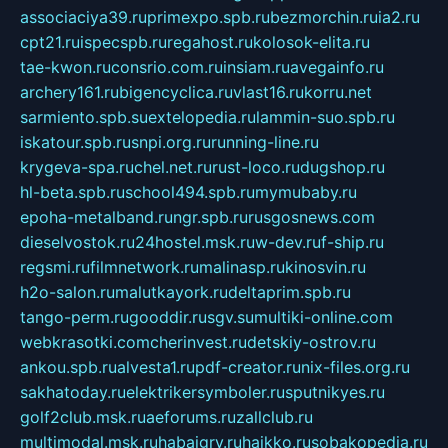
associaciya39.ru
primexpo.spb.ru
bezmorchin.ru
ia2.ru
cpt21.ru
ispecspb.ru
regahost.ru
kolosok-elita.ru
tae-kwon.ru
consrio.com.ru
insiam.ru
avegainfo.ru
archery161.ru
bigencyclica.ru
vlast16.ru
korru.net
sarmiento.spb.su
extelopedia.ru
lammin-suo.spb.ru
iskatour.spb.ru
snpi.org.ru
running-line.ru
krygeva-spa.ru
chel.net.ru
rust-loco.ru
dugshop.ru
hl-beta.spb.ru
school494.spb.ru
mymubaby.ru
epoha-metalband.ru
ngr.spb.ru
rusgosnews.com
dieselvostok.ru
24hostel.msk.ru
w-dev.ru
f-ship.ru
regsmi.ru
filmnetwork.ru
malinasp.ru
kinosvin.ru
h2o-salon.ru
malutkayork.ru
deltaprim.spb.ru
tango-perm.ru
gooddir.ru
sgv.su
multiki-online.com
webkrasotki.com
cherinvest.ru
detskiy-ostrov.ru
ankou.spb.ru
alvesta1.ru
pdf-creator.ru
nix-files.org.ru
sakhatoday.ru
elektrikersymboler.ru
sputnikyes.ru
golf2club.msk.ru
aeforums.ru
zallclub.ru
multimodal.msk.ru
habaigry.ru
haikko.ru
sobakopedia.ru