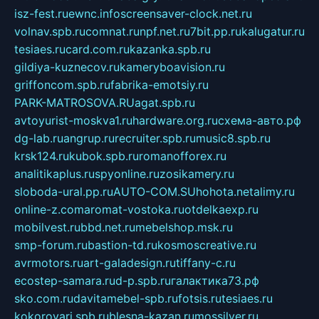
isz-fest.ru
ewnc.info
screensaver-clock.net.ru
volnav.spb.ru
comnat.ru
npf.net.ru
7bit.pp.ru
kalugatur.ru
tesiaes.ru
card.com.ru
kazanka.spb.ru
gildiya-kuznecov.ru
kameryboavision.ru
griffoncom.spb.ru
fabrika-emotsiy.ru
PARK-MATROSOVA.RU
agat.spb.ru
avtoyurist-moskva1.ru
hardware.org.ru
схема-авто.рф
dg-lab.ru
angrup.ru
recruiter.spb.ru
music8.spb.ru
krsk124.ru
kubok.spb.ru
romanofforex.ru
analitikaplus.ru
spyonline.ru
zosikamery.ru
sloboda-ural.pp.ru
AUTO-COM.SU
hohota.net
alimy.ru
online-z.com
aromat-vostoka.ru
otdelkaexp.ru
mobilvest.ru
bbd.net.ru
mebelshop.msk.ru
smp-forum.ru
bastion-td.ru
kosmoscreative.ru
avrmotors.ru
art-galadesign.ru
tiffany-c.ru
ecostep-samara.ru
d-p.spb.ru
галактика73.рф
sko.com.ru
davitamebel-spb.ru
fotsis.ru
tesiaes.ru
kokoroyari.spb.ru
blesna-kazan.ru
mossilver.ru