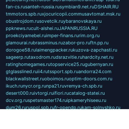
fan-cs.ru
santeh-russia.ru
symbian9.net.ru
DSHAIR.RU
tmmotors.spb.ru
xjocuricopii.com
musavtomat.msk.ru
obustrojdom.ru
sovetcik.ru
ybaranovskaya.ru
ppknews.ru
cult-alshei.ru
JAPANRUSSIA.RU
proekciyamebel.ru
imper-finans.ru
rim.org.ru
glamourai.ru
brassminus.ru
zabor-pro.ru
ftn.pp.ru
dorogoe58.ru
laimengpacker.ru
kuzova-zapchasti.ru
sageerp.ru
taxodrom.ru
dsrazvitie.ru
hardcity.net.ru
ratinghomegames.ru
topservice25.ru
gubernyan.ru
gtglasslined.ru
ii4.ru
tssport.spb.ru
andorra24.com
blackwallstreet.ru
oboimos.ru
optim-doors.com.ru
ikuch.ru
nycr.org.ru
npa21.ru
vremya-ch.spb.ru
desert000.ru
ivtorgi.ru
ifiori.ru
catalog-statei.ru
dcv.org.ru
spetsmaster174.ru
ipkameryhiseeu.ru
dum26.ru
ruspol.spb.ru
fr-opendp.ru
kam-solnyshko.ru
cheyenne-arapaho.ru
sevzapmetal.spb.ru
ted-lapidus.spb.ru
parasite-eliminator.ru
sigma-complete.ru
modernworld.ru
dama-moda.ru