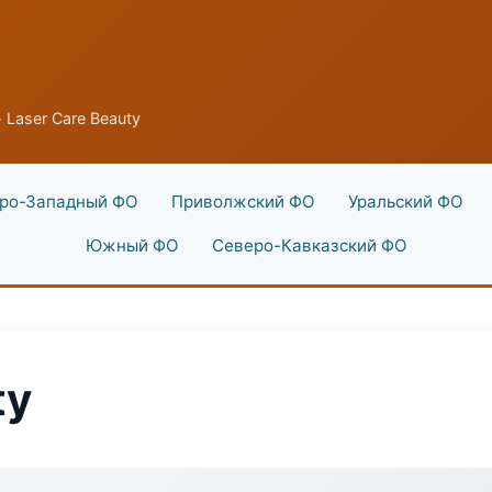
 Laser Care Beauty
ро-Западный ФО
Приволжский ФО
Уральский ФО
Южный ФО
Северо-Кавказский ФО
ty