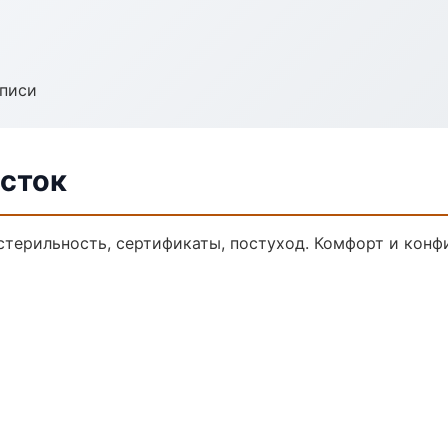
аписи
осток
стерильность, сертификаты, постуход. Комфорт и конф