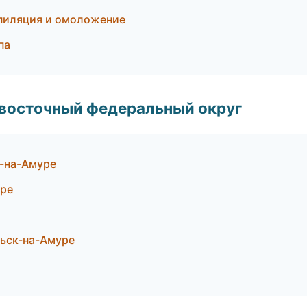
 эпиляция и омоложение
па
евосточный федеральный округ
-на-Амуре
уре
льск-на-Амуре