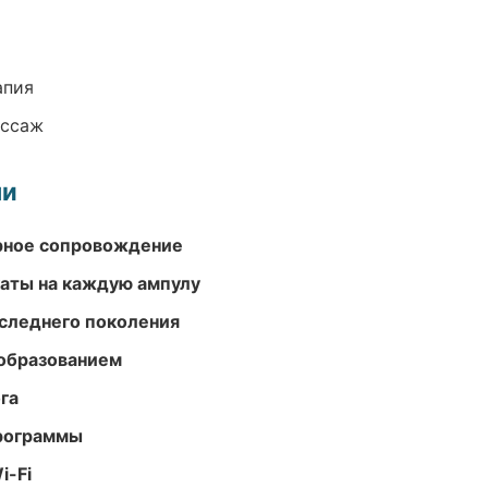
апия
ассаж
ми
урное сопровождение
аты на каждую ампулу
следнего поколения
образованием
га
программы
i-Fi