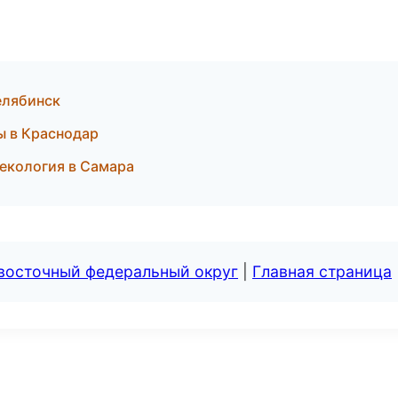
елябинск
ы в Краснодар
некология в Самара
евосточный федеральный округ
|
Главная страница