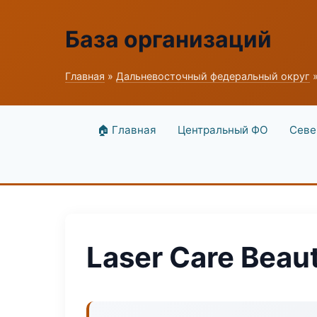
База организаций
Главная
»
Дальневосточный федеральный округ
»
🏠 Главная
Центральный ФО
Севе
Laser Care Beau