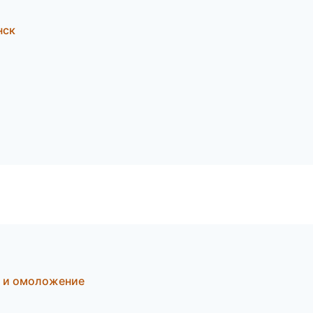
нск
я и омоложение