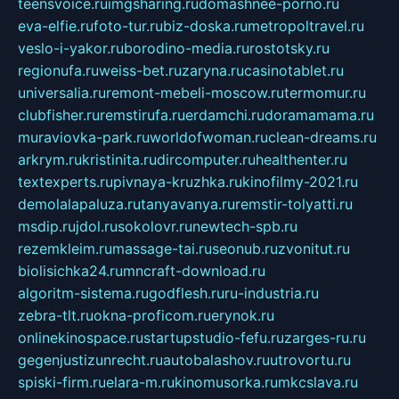
teensvoice.ru
imgsharing.ru
domashnee-porno.ru
eva-elfie.ru
foto-tur.ru
biz-doska.ru
metropoltravel.ru
veslo-i-yakor.ru
borodino-media.ru
rostotsky.ru
regionufa.ru
weiss-bet.ru
zaryna.ru
casinotablet.ru
universalia.ru
remont-mebeli-moscow.ru
termomur.ru
clubfisher.ru
remstirufa.ru
erdamchi.ru
doramamama.ru
muraviovka-park.ru
worldofwoman.ru
clean-dreams.ru
arkrym.ru
kristinita.ru
dircomputer.ru
healthenter.ru
textexperts.ru
pivnaya-kruzhka.ru
kinofilmy-2021.ru
demolalapaluza.ru
tanyavanya.ru
remstir-tolyatti.ru
msdip.ru
jdol.ru
sokolovr.ru
newtech-spb.ru
rezemkleim.ru
massage-tai.ru
seonub.ru
zvonitut.ru
biolisichka24.ru
mncraft-download.ru
algoritm-sistema.ru
godflesh.ru
ru-industria.ru
zebra-tlt.ru
okna-proficom.ru
erynok.ru
onlinekinospace.ru
startupstudio-fefu.ru
zarges-ru.ru
gegenjustizunrecht.ru
autobalashov.ru
utrovortu.ru
spiski-firm.ru
elara-m.ru
kinomusorka.ru
mkcslava.ru