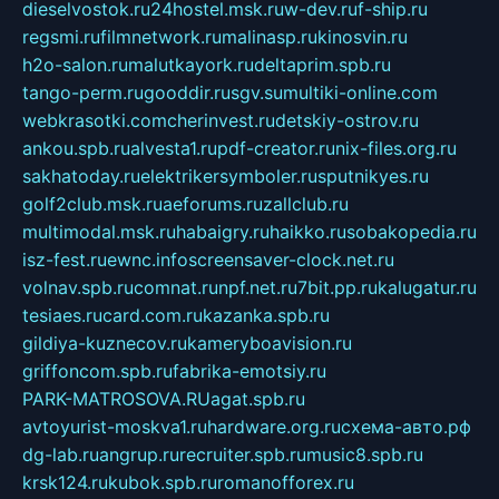
dieselvostok.ru
24hostel.msk.ru
w-dev.ru
f-ship.ru
regsmi.ru
filmnetwork.ru
malinasp.ru
kinosvin.ru
h2o-salon.ru
malutkayork.ru
deltaprim.spb.ru
tango-perm.ru
gooddir.ru
sgv.su
multiki-online.com
webkrasotki.com
cherinvest.ru
detskiy-ostrov.ru
ankou.spb.ru
alvesta1.ru
pdf-creator.ru
nix-files.org.ru
sakhatoday.ru
elektrikersymboler.ru
sputnikyes.ru
golf2club.msk.ru
aeforums.ru
zallclub.ru
multimodal.msk.ru
habaigry.ru
haikko.ru
sobakopedia.ru
isz-fest.ru
ewnc.info
screensaver-clock.net.ru
volnav.spb.ru
comnat.ru
npf.net.ru
7bit.pp.ru
kalugatur.ru
tesiaes.ru
card.com.ru
kazanka.spb.ru
gildiya-kuznecov.ru
kameryboavision.ru
griffoncom.spb.ru
fabrika-emotsiy.ru
PARK-MATROSOVA.RU
agat.spb.ru
avtoyurist-moskva1.ru
hardware.org.ru
схема-авто.рф
dg-lab.ru
angrup.ru
recruiter.spb.ru
music8.spb.ru
krsk124.ru
kubok.spb.ru
romanofforex.ru