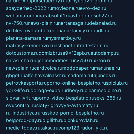
naruto-x.ru
pursefactory.ru
tor-lyubov-i-grom.ru
spayderhed-2022.ru
movieone.ru
evro-dez.ru
webamator.ru
ma-absolut1.ru
avtopomosch27.ru
nv-750.ru
news-plain.ru
nertansaga.ru
delanalad.ru
dizfiles.ru
youtubefree.ru
aria-family.ru
roadli.ru
planeta-samara.ru
mysmartbuy.ru
matrasy-kemerovo.ru
ashanet.ru
trade-farm.ru
dotcustoms.ru
domizbrusa9x12spb.ru
autodamp.ru
narasimha.ru
djcommodities.ru
nv750.ru
x-ton.ru
newsplain.ru
cardvoice.ru
modopaper.ru
manunae.ru
gbget.ru
alfeihavsalnassr.ru
madoma.ru
tajuncos.ru
petrovkasports.ru
porno-online-besplatno.ru
splclub.ru
york-life.ru
doroga-expo.ru
ribery.ru
cleanmedicine.ru
slovar-ivrit.ru
porno-video-besplatno.ru
seks-365.ru
ovucontrol.ru
sloty-igrovyye-avtomaty.ru
ru-industriya.ru
russkoe-porno-besplatno.ru
belgorod-day.ru
digilith.ru
pichkurovlab.ru
medic-today.ru
taksu.ru
comp123.ru
don-ykt.ru