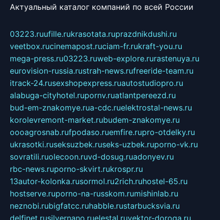
Актуальный каталог компаний по всей России
03223.ru
ufille.ru
krasotata.ru
prazdnikdushi.ru
veetbox.ru
cinemapost.ru
ciam-fr.ru
kraft-you.ru
mega-press.ru
03223.ru
web-explore.ru
rastenuya.ru
eurovision-russia.ru
strah-news.ru
freeride-team.ru
itrack-24.ru
sexshopexpress.ru
autostudiopro.ru
alabuga-cityhotel.ru
pornv.ru
atlantpereezd.ru
bud-em-znakomye.ru
a-cdc.ru
elektrostal-news.ru
korolevremont-market.ru
budem-znakomye.ru
oooagrosnab.ru
fpodaso.ru
emfire.ru
pro-otdelky.ru
ukrasotki.ru
seksuzbek.ru
seks-uzbek.ru
porno-vk.ru
sovratili.ru
olecoon.ru
vd-dosug.ru
adonyev.ru
rbc-news.ru
porno-skvirt.ru
krospr.ru
13autor-kolonka.ru
sormol.ru
2rich.ru
hostel-65.ru
hostserve.ru
porno-na-russkom.ru
mishinlab.ru
neznobi.ru
bigfatcc.ru
habble.ru
starbucksvia.ru
delfinet.ru
silvernano.ru
elestal.ru
vektor-doroga.ru