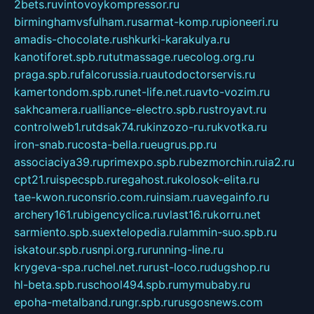
2bets.ru
vintovoykompressor.ru
birminghamvsfulham.ru
sarmat-komp.ru
pioneeri.ru
amadis-chocolate.ru
shkurki-karakulya.ru
kanotiforet.spb.ru
tutmassage.ru
ecolog.org.ru
praga.spb.ru
falcorussia.ru
autodoctorservis.ru
kamertondom.spb.ru
net-life.net.ru
avto-vozim.ru
sakhcamera.ru
alliance-electro.spb.ru
stroyavt.ru
controlweb1.ru
tdsak74.ru
kinzozo-ru.ru
kvotka.ru
iron-snab.ru
costa-bella.ru
eugrus.pp.ru
associaciya39.ru
primexpo.spb.ru
bezmorchin.ru
ia2.ru
cpt21.ru
ispecspb.ru
regahost.ru
kolosok-elita.ru
tae-kwon.ru
consrio.com.ru
insiam.ru
avegainfo.ru
archery161.ru
bigencyclica.ru
vlast16.ru
korru.net
sarmiento.spb.su
extelopedia.ru
lammin-suo.spb.ru
iskatour.spb.ru
snpi.org.ru
running-line.ru
krygeva-spa.ru
chel.net.ru
rust-loco.ru
dugshop.ru
hl-beta.spb.ru
school494.spb.ru
mymubaby.ru
epoha-metalband.ru
ngr.spb.ru
rusgosnews.com