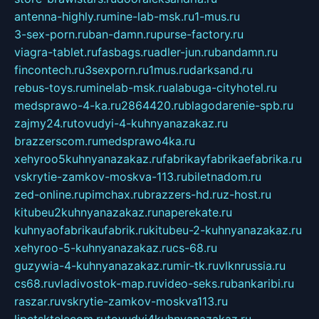
antenna-highly.ru
mine-lab-msk.ru
1-mus.ru
3-sex-porn.ru
ban-damn.ru
purse-factory.ru
viagra-tablet.ru
fasbags.ru
adler-jun.ru
bandamn.ru
fincontech.ru
3sexporn.ru
1mus.ru
darksand.ru
rebus-toys.ru
minelab-msk.ru
alabuga-cityhotel.ru
medsprawo-4-ka.ru
2864420.ru
blagodarenie-spb.ru
zajmy24.ru
tovudyi-4-kuhnyanazakaz.ru
brazzerscom.ru
medsprawo4ka.ru
xehyroo5kuhnyanazakaz.ru
fabrikayfabrikaefabrika.ru
vskrytie-zamkov-moskva-113.ru
biletnadom.ru
zed-online.ru
pimchax.ru
brazzers-hd.ru
z-host.ru
kitubeu2kuhnyanazakaz.ru
naperekate.ru
kuhnyaofabrikaufabrik.ru
kitubeu-2-kuhnyanazakaz.ru
xehyroo-5-kuhnyanazakaz.ru
cs-68.ru
guzywia-4-kuhnyanazakaz.ru
mir-tk.ru
vlknrussia.ru
cs68.ru
vladivostok-map.ru
video-seks.ru
bankaribi.ru
raszar.ru
vskrytie-zamkov-moskva113.ru