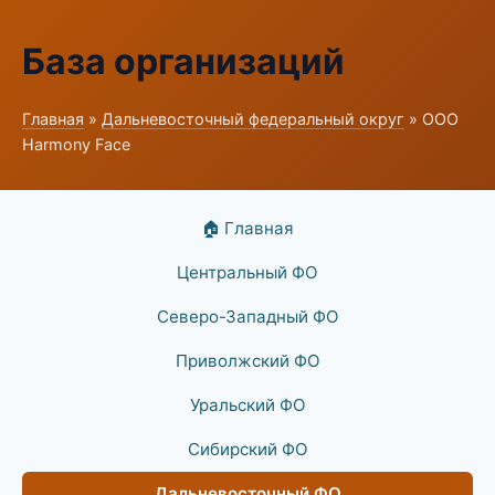
База организаций
Главная
»
Дальневосточный федеральный округ
» ООО
Harmony Face
🏠 Главная
Центральный ФО
Северо-Западный ФО
Приволжский ФО
Уральский ФО
Сибирский ФО
Дальневосточный ФО