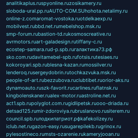
analitikaplus.ru
spyonline.ru
zosikamery.ru
sloboda-ural.pp.ru
AUTO-COM.SU
hohota.net
alimy.ru
online-z.com
aromat-vostoka.ru
otdelkaexp.ru
mobilvest.ru
bbd.net.ru
mebelshop.msk.ru
smp-forum.ru
bastion-td.ru
kosmoscreative.ru
avrmotors.ru
art-galadesign.ru
tiffany-c.ru
ecostep-samara.ru
d-p.spb.ru
галактика73.рф
sko.com.ru
davitamebel-spb.ru
fotsis.ru
tesiaes.ru
kokoroyari.spb.ru
blesna-kazan.ru
mossilver.ru
lenderoq.ru
sergeydobrin.ru
tochkazvuka.msk.ru
people-of-art.ru
bezzubova.ru
clubtibet.ru
orior-aks.ru
dynamoauto.ru
szk-favorit.ru
carlines.ru
flatnsk.ru
kingbolenskaner.ru
alex-motor.ru
astroline.net.ru
act1.spb.ru
polyglot.com.ru
gidlipetsk.ru
ooo-driada.ru
detsad125.ru
mir-zdoroviya.ru
bruslanovo.ru
siterem.ru
council.spb.ru
лодкипатриот.рф
kafekolizey.ru
iclub.net.ru
gazon-easy.ru
sugarepilekb.ru
grinox.ru
pylesostineco.ru
msts-ozarenie.ru
kameryjooan.ru