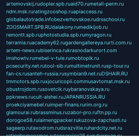
artemovskij.ru
dopler.spb.ru
aid70.ru
metall-perm.ru
ndm.msk.ru
ratingzooshop.ru
apiaccess.ru
globalautotrade.info
bezverhovskoe.ru
drsschool.ru
ZOOSMART.SPB.RU
dalakony.ru
medikijob.ru
remontt.spb.ru
photostudia.spb.ru
myragon.ru
terramia.ru
academy62.ru
gardengallereya.ru
rti.com.ru
artem-news.ru
biserinca.ru
krasnodarkurort.com
imshowtv.ru
mebel-v-tule.ru
mobtopik.ru
pcsecurity.net.ru
tool-sib.ru
multimetrunit.ru
sp-tour.ru
fan-cs.ru
santeh-russia.ru
symbian9.net.ru
DSHAIR.RU
tmmotors.spb.ru
xjocuricopii.com
musavtomat.msk.ru
obustrojdom.ru
sovetcik.ru
ybaranovskaya.ru
ppknews.ru
cult-alshei.ru
JAPANRUSSIA.RU
proekciyamebel.ru
imper-finans.ru
rim.org.ru
glamourai.ru
brassminus.ru
zabor-pro.ru
ftn.pp.ru
dorogoe58.ru
laimengpacker.ru
kuzova-zapchasti.ru
sageerp.ru
taxodrom.ru
dsrazvitie.ru
hardcity.net.ru
ratinghomegames.ru
topservice25.ru
gubernyan.ru