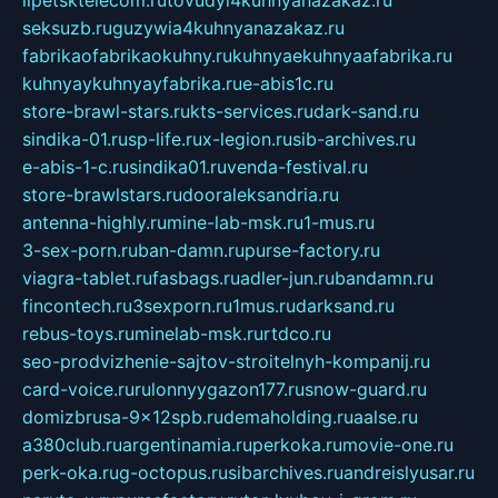
lipetsktelecom.ru
tovudyi4kuhnyanazakaz.ru
seksuzb.ru
guzywia4kuhnyanazakaz.ru
fabrikaofabrikaokuhny.ru
kuhnyaekuhnyaafabrika.ru
kuhnyaykuhnyayfabrika.ru
e-abis1c.ru
store-brawl-stars.ru
kts-services.ru
dark-sand.ru
sindika-01.ru
sp-life.ru
x-legion.ru
sib-archives.ru
e-abis-1-c.ru
sindika01.ru
venda-festival.ru
store-brawlstars.ru
dooraleksandria.ru
antenna-highly.ru
mine-lab-msk.ru
1-mus.ru
3-sex-porn.ru
ban-damn.ru
purse-factory.ru
viagra-tablet.ru
fasbags.ru
adler-jun.ru
bandamn.ru
fincontech.ru
3sexporn.ru
1mus.ru
darksand.ru
rebus-toys.ru
minelab-msk.ru
rtdco.ru
seo-prodvizhenie-sajtov-stroitelnyh-kompanij.ru
card-voice.ru
rulonnyygazon177.ru
snow-guard.ru
domizbrusa-9x12spb.ru
demaholding.ru
aalse.ru
a380club.ru
argentinamia.ru
perkoka.ru
movie-one.ru
perk-oka.ru
g-octopus.ru
sibarchives.ru
andreislyusar.ru