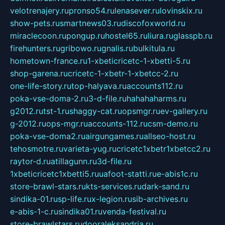
velotrenajery.ru
pronso54.ru
lenasever.ru
lovinskix.ru
show-pets.ru
smartnews03.ru
discofoxworld.ru
miraclecoon.ru
pongup.ru
hostel65.ru
liura.ru
glasspb.ru
firehunters.ru
gribowo.ru
gnalis.ru
bulkitula.ru
hometown-france.ru
1-xbeticricetc-1-xbetti-5.ru
shop-garena.ru
cricetc-1-xbetr-1-xbetcc-2.ru
one-life-story.ru
top-halyava.ru
accounts112.ru
poka-vse-doma-2.ru
3-d-file.ru
hahahaharms.ru
g2012.ru
tst-1.ru
shaggy-cat.ru
opsmgr.ru
ev-gallery.ru
g-2012.ru
ops-mgr.ru
accounts-112.ru
csm-demo.ru
poka-vse-doma2.ru
airgungames.ru
allseo-host.ru
tehosmotre.ru
varieta-yug.ru
cricetc1xbetr1xbetcc2.ru
raytor-d.ru
atillagunn.ru
3d-file.ru
1xbeticricetc1xbetti5.ru
uafoot-statti.ru
e-abis1c.ru
store-brawl-stars.ru
kts-services.ru
dark-sand.ru
sindika-01.ru
sp-life.ru
x-legion.ru
sib-archives.ru
e-abis-1-c.ru
sindika01.ru
venda-festival.ru
store-brawlstars.ru
dooraleksandria.ru