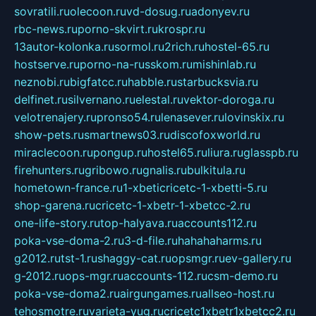
sovratili.ru
olecoon.ru
vd-dosug.ru
adonyev.ru
rbc-news.ru
porno-skvirt.ru
krospr.ru
13autor-kolonka.ru
sormol.ru
2rich.ru
hostel-65.ru
hostserve.ru
porno-na-russkom.ru
mishinlab.ru
neznobi.ru
bigfatcc.ru
habble.ru
starbucksvia.ru
delfinet.ru
silvernano.ru
elestal.ru
vektor-doroga.ru
velotrenajery.ru
pronso54.ru
lenasever.ru
lovinskix.ru
show-pets.ru
smartnews03.ru
discofoxworld.ru
miraclecoon.ru
pongup.ru
hostel65.ru
liura.ru
glasspb.ru
firehunters.ru
gribowo.ru
gnalis.ru
bulkitula.ru
hometown-france.ru
1-xbeticricetc-1-xbetti-5.ru
shop-garena.ru
cricetc-1-xbetr-1-xbetcc-2.ru
one-life-story.ru
top-halyava.ru
accounts112.ru
poka-vse-doma-2.ru
3-d-file.ru
hahahaharms.ru
g2012.ru
tst-1.ru
shaggy-cat.ru
opsmgr.ru
ev-gallery.ru
g-2012.ru
ops-mgr.ru
accounts-112.ru
csm-demo.ru
poka-vse-doma2.ru
airgungames.ru
allseo-host.ru
tehosmotre.ru
varieta-yug.ru
cricetc1xbetr1xbetcc2.ru