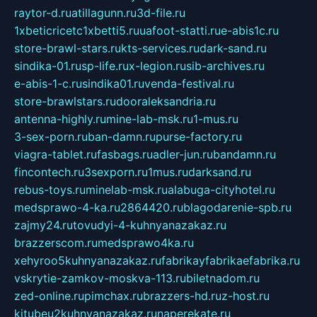
raytor-d.ru
atillagunn.ru
3d-file.ru
1xbeticricetc1xbetti5.ru
uafoot-statti.ru
e-abis1c.ru
store-brawl-stars.ru
kts-services.ru
dark-sand.ru
sindika-01.ru
sp-life.ru
x-legion.ru
sib-archives.ru
e-abis-1-c.ru
sindika01.ru
venda-festival.ru
store-brawlstars.ru
dooraleksandria.ru
antenna-highly.ru
mine-lab-msk.ru
1-mus.ru
3-sex-porn.ru
ban-damn.ru
purse-factory.ru
viagra-tablet.ru
fasbags.ru
adler-jun.ru
bandamn.ru
fincontech.ru
3sexporn.ru
1mus.ru
darksand.ru
rebus-toys.ru
minelab-msk.ru
alabuga-cityhotel.ru
medsprawo-4-ka.ru
2864420.ru
blagodarenie-spb.ru
zajmy24.ru
tovudyi-4-kuhnyanazakaz.ru
brazzerscom.ru
medsprawo4ka.ru
xehyroo5kuhnyanazakaz.ru
fabrikayfabrikaefabrika.ru
vskrytie-zamkov-moskva-113.ru
biletnadom.ru
zed-online.ru
pimchax.ru
brazzers-hd.ru
z-host.ru
kitubeu2kuhnyanazakaz.ru
naperekate.ru