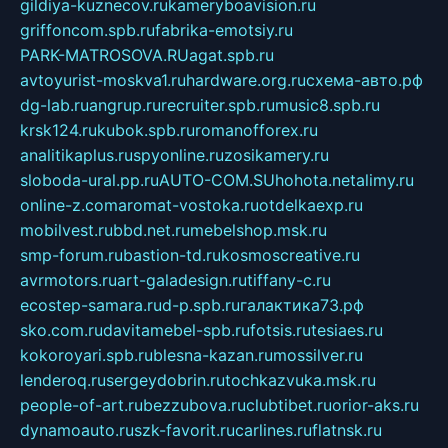
gildiya-kuznecov.ru
kameryboavision.ru
griffoncom.spb.ru
fabrika-emotsiy.ru
PARK-MATROSOVA.RU
agat.spb.ru
avtoyurist-moskva1.ru
hardware.org.ru
схема-авто.рф
dg-lab.ru
angrup.ru
recruiter.spb.ru
music8.spb.ru
krsk124.ru
kubok.spb.ru
romanofforex.ru
analitikaplus.ru
spyonline.ru
zosikamery.ru
sloboda-ural.pp.ru
AUTO-COM.SU
hohota.net
alimy.ru
online-z.com
aromat-vostoka.ru
otdelkaexp.ru
mobilvest.ru
bbd.net.ru
mebelshop.msk.ru
smp-forum.ru
bastion-td.ru
kosmoscreative.ru
avrmotors.ru
art-galadesign.ru
tiffany-c.ru
ecostep-samara.ru
d-p.spb.ru
галактика73.рф
sko.com.ru
davitamebel-spb.ru
fotsis.ru
tesiaes.ru
kokoroyari.spb.ru
blesna-kazan.ru
mossilver.ru
lenderoq.ru
sergeydobrin.ru
tochkazvuka.msk.ru
people-of-art.ru
bezzubova.ru
clubtibet.ru
orior-aks.ru
dynamoauto.ru
szk-favorit.ru
carlines.ru
flatnsk.ru