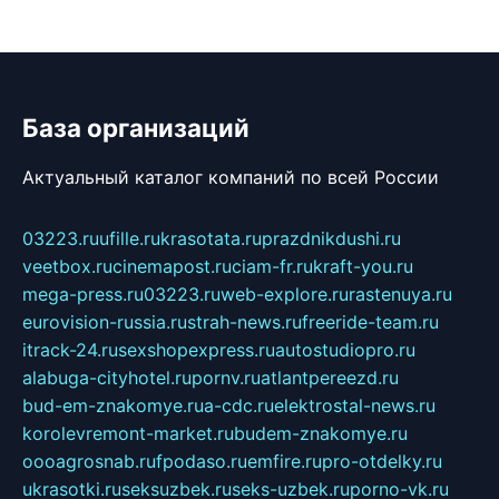
База организаций
Актуальный каталог компаний по всей России
03223.ru
ufille.ru
krasotata.ru
prazdnikdushi.ru
veetbox.ru
cinemapost.ru
ciam-fr.ru
kraft-you.ru
mega-press.ru
03223.ru
web-explore.ru
rastenuya.ru
eurovision-russia.ru
strah-news.ru
freeride-team.ru
itrack-24.ru
sexshopexpress.ru
autostudiopro.ru
alabuga-cityhotel.ru
pornv.ru
atlantpereezd.ru
bud-em-znakomye.ru
a-cdc.ru
elektrostal-news.ru
korolevremont-market.ru
budem-znakomye.ru
oooagrosnab.ru
fpodaso.ru
emfire.ru
pro-otdelky.ru
ukrasotki.ru
seksuzbek.ru
seks-uzbek.ru
porno-vk.ru