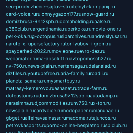
seo-prodvizhenie-sajtov-stroitelnyh-kompanij.ru
card-voice.ru
rulonnyygazon177.ru
snow-guard.ru
domizbrusa-9x12spb.ru
demaholding.ru
aalse.ru
a380club.ru
argentinamia.ru
perkoka.ru
movie-one.ru
perk-oka.ru
g-octopus.ru
sibarchives.ru
andreislyusar.ru
naruto-x.ru
pursefactory.ru
tor-lyubov-i-grom.ru
spayderhed-2022.ru
movieone.ru
evro-dez.ru
webamator.ru
ma-absolut1.ru
avtopomosch27.ru
nv-750.ru
news-plain.ru
nertansaga.ru
delanalad.ru
dizfiles.ru
youtubefree.ru
aria-family.ru
roadli.ru
planeta-samara.ru
mysmartbuy.ru
matrasy-kemerovo.ru
ashanet.ru
trade-farm.ru
dotcustoms.ru
domizbrusa9x12spb.ru
autodamp.ru
narasimha.ru
djcommodities.ru
nv750.ru
x-ton.ru
newsplain.ru
cardvoice.ru
modopaper.ru
manunae.ru
gbget.ru
alfeihavsalnassr.ru
madoma.ru
tajuncos.ru
petrovkasports.ru
porno-online-besplatno.ru
splclub.ru
york-life.ru
doroga-expo.ru
ribery.ru
cleanmedicine.ru