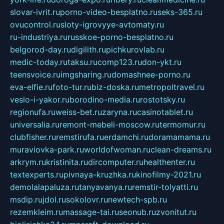
slovar-ivrit.ru
porno-video-besplatno.ru
seks-365.ru
ovucontrol.ru
sloty-igrovyye-avtomaty.ru
ru-industriya.ru
russkoe-porno-besplatno.ru
belgorod-day.ru
digilith.ru
pichkurovlab.ru
medic-today.ru
taksu.ru
comp123.ru
don-ykt.ru
teensvoice.ru
imgsharing.ru
domashnee-porno.ru
eva-elfie.ru
foto-tur.ru
biz-doska.ru
metropoltravel.ru
veslo-i-yakor.ru
borodino-media.ru
rostotsky.ru
regionufa.ru
weiss-bet.ru
zaryna.ru
casinotablet.ru
universalia.ru
remont-mebeli-moscow.ru
termomur.ru
clubfisher.ru
remstirufa.ru
erdamchi.ru
doramamama.ru
muraviovka-park.ru
worldofwoman.ru
clean-dreams.ru
arkrym.ru
kristinita.ru
dircomputer.ru
healthenter.ru
textexperts.ru
pivnaya-kruzhka.ru
kinofilmy-2021.ru
demolalapaluza.ru
tanyavanya.ru
remstir-tolyatti.ru
msdip.ru
jdol.ru
sokolovr.ru
newtech-spb.ru
rezemkleim.ru
massage-tai.ru
seonub.ru
zvonitut.ru