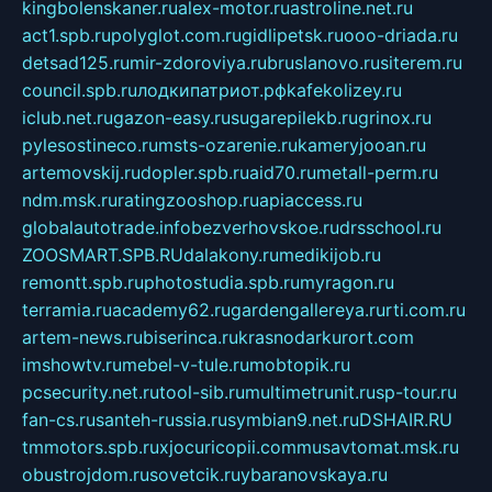
kingbolenskaner.ru
alex-motor.ru
astroline.net.ru
act1.spb.ru
polyglot.com.ru
gidlipetsk.ru
ooo-driada.ru
detsad125.ru
mir-zdoroviya.ru
bruslanovo.ru
siterem.ru
council.spb.ru
лодкипатриот.рф
kafekolizey.ru
iclub.net.ru
gazon-easy.ru
sugarepilekb.ru
grinox.ru
pylesostineco.ru
msts-ozarenie.ru
kameryjooan.ru
artemovskij.ru
dopler.spb.ru
aid70.ru
metall-perm.ru
ndm.msk.ru
ratingzooshop.ru
apiaccess.ru
globalautotrade.info
bezverhovskoe.ru
drsschool.ru
ZOOSMART.SPB.RU
dalakony.ru
medikijob.ru
remontt.spb.ru
photostudia.spb.ru
myragon.ru
terramia.ru
academy62.ru
gardengallereya.ru
rti.com.ru
artem-news.ru
biserinca.ru
krasnodarkurort.com
imshowtv.ru
mebel-v-tule.ru
mobtopik.ru
pcsecurity.net.ru
tool-sib.ru
multimetrunit.ru
sp-tour.ru
fan-cs.ru
santeh-russia.ru
symbian9.net.ru
DSHAIR.RU
tmmotors.spb.ru
xjocuricopii.com
musavtomat.msk.ru
obustrojdom.ru
sovetcik.ru
ybaranovskaya.ru