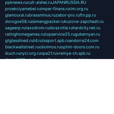
ppknews.ru
cult-alshei.ru
JAPANRUSSIA.RU
proekciyamebel.ru
imper-finans.ru
rim.org.ru
glamourai.ru
brassminus.ru
zabor-pro.ru
ftn.pp.ru
dorogoe58.ru
laimengpacker.ru
kuzova-zapchasti.ru
sageerp.ru
taxodrom.ru
dsrazvitie.ru
hardcity.net.ru
ratinghomegames.ru
topservice25.ru
gubernyan.ru
gtglasslined.ru
ii4.ru
tssport.spb.ru
andorra24.com
blackwallstreet.ru
oboimos.ru
optim-doors.com.ru
ikuch.ru
nycr.org.ru
npa21.ru
vremya-ch.spb.ru
desert000.ru
ivtorgi.ru
ifiori.ru
catalog-statei.ru
dcv.org.ru
spetsmaster174.ru
ipkameryhiseeu.ru
dum26.ru
ruspol.spb.ru
fr-opendp.ru
kam-solnyshko.ru
cheyenne-arapaho.ru
sevzapmetal.spb.ru
ted-lapidus.spb.ru
parasite-eliminator.ru
sigma-complete.ru
modernworld.ru
dama-moda.ru
eholot-group.ru
sk-nvkz.ru
DRONGOLD.RU
democratia2.ru
i-farmer.ru
mass-sport.org
jablonex.spb.ru
bookmess.ru
linkword.ru