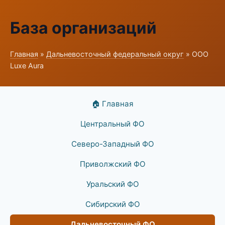
База организаций
Главная
»
Дальневосточный федеральный округ
» ООО
Luxe Aura
🏠 Главная
Центральный ФО
Северо-Западный ФО
Приволжский ФО
Уральский ФО
Сибирский ФО
Дальневосточный ФО