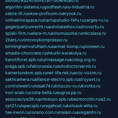
biolisichka24.ru
mncraft-download.ru
algoritm-sistema.ru
godflesh.ru
ru-industria.ru
zebra-tlt.ru
okna-proficom.ru
erynok.ru
onlinekinospace.ru
startupstudio-fefu.ru
zarges-ru.ru
gegenjustizunrecht.ru
autobalashov.ru
utrovortu.ru
spiski-firm.ru
elara-m.ru
kinomusorka.ru
mkcslava.ru
2bets.ru
vintovoykompressor.ru
birminghamvsfulham.ru
sarmat-komp.ru
pioneeri.ru
amadis-chocolate.ru
shkurki-karakulya.ru
kanotiforet.spb.ru
tutmassage.ru
ecolog.org.ru
praga.spb.ru
falcorussia.ru
autodoctorservis.ru
kamertondom.spb.ru
net-life.net.ru
avto-vozim.ru
sakhcamera.ru
alliance-electro.spb.ru
stroyavt.ru
controlweb1.ru
tdsak74.ru
kinzozo-ru.ru
kvotka.ru
iron-snab.ru
costa-bella.ru
eugrus.pp.ru
associaciya39.ru
primexpo.spb.ru
bezmorchin.ru
ia2.ru
cpt21.ru
ispecspb.ru
regahost.ru
kolosok-elita.ru
tae-kwon.ru
consrio.com.ru
insiam.ru
avegainfo.ru