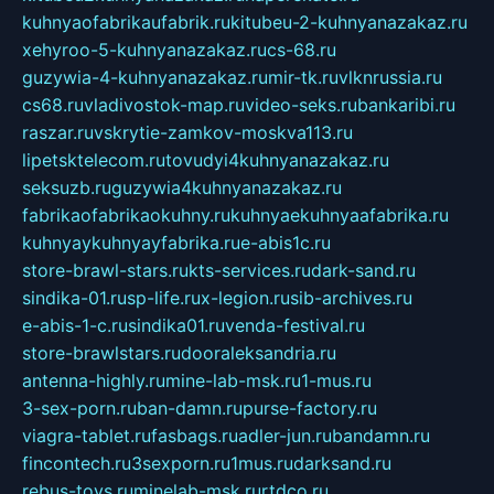
kuhnyaofabrikaufabrik.ru
kitubeu-2-kuhnyanazakaz.ru
xehyroo-5-kuhnyanazakaz.ru
cs-68.ru
guzywia-4-kuhnyanazakaz.ru
mir-tk.ru
vlknrussia.ru
cs68.ru
vladivostok-map.ru
video-seks.ru
bankaribi.ru
raszar.ru
vskrytie-zamkov-moskva113.ru
lipetsktelecom.ru
tovudyi4kuhnyanazakaz.ru
seksuzb.ru
guzywia4kuhnyanazakaz.ru
fabrikaofabrikaokuhny.ru
kuhnyaekuhnyaafabrika.ru
kuhnyaykuhnyayfabrika.ru
e-abis1c.ru
store-brawl-stars.ru
kts-services.ru
dark-sand.ru
sindika-01.ru
sp-life.ru
x-legion.ru
sib-archives.ru
e-abis-1-c.ru
sindika01.ru
venda-festival.ru
store-brawlstars.ru
dooraleksandria.ru
antenna-highly.ru
mine-lab-msk.ru
1-mus.ru
3-sex-porn.ru
ban-damn.ru
purse-factory.ru
viagra-tablet.ru
fasbags.ru
adler-jun.ru
bandamn.ru
fincontech.ru
3sexporn.ru
1mus.ru
darksand.ru
rebus-toys.ru
minelab-msk.ru
rtdco.ru