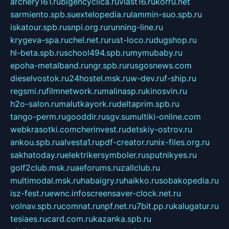
archery161.ru
bigencyclica.ru
vlast16.ru
korru.net
sarmiento.spb.su
extelopedia.ru
lammin-suo.spb.ru
iskatour.spb.ru
snpi.org.ru
running-line.ru
krygeva-spa.ru
chel.net.ru
rust-loco.ru
dugshop.ru
hl-beta.spb.ru
school494.spb.ru
mymubaby.ru
epoha-metalband.ru
ngr.spb.ru
rusgosnews.com
dieselvostok.ru
24hostel.msk.ru
w-dev.ru
f-ship.ru
regsmi.ru
filmnetwork.ru
malinasp.ru
kinosvin.ru
h2o-salon.ru
malutkayork.ru
deltaprim.spb.ru
tango-perm.ru
gooddir.ru
sgv.su
multiki-online.com
webkrasotki.com
cherinvest.ru
detskiy-ostrov.ru
ankou.spb.ru
alvesta1.ru
pdf-creator.ru
nix-files.org.ru
sakhatoday.ru
elektrikersymboler.ru
sputnikyes.ru
golf2club.msk.ru
aeforums.ru
zallclub.ru
multimodal.msk.ru
habaigry.ru
haikko.ru
sobakopedia.ru
isz-fest.ru
ewnc.info
screensaver-clock.net.ru
volnav.spb.ru
comnat.ru
npf.net.ru
7bit.pp.ru
kalugatur.ru
tesiaes.ru
card.com.ru
kazanka.spb.ru