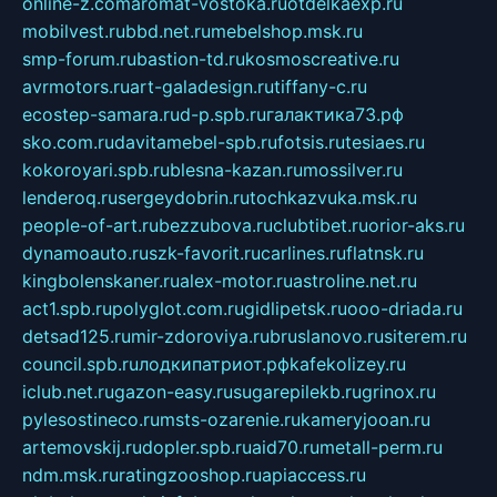
online-z.com
aromat-vostoka.ru
otdelkaexp.ru
mobilvest.ru
bbd.net.ru
mebelshop.msk.ru
smp-forum.ru
bastion-td.ru
kosmoscreative.ru
avrmotors.ru
art-galadesign.ru
tiffany-c.ru
ecostep-samara.ru
d-p.spb.ru
галактика73.рф
sko.com.ru
davitamebel-spb.ru
fotsis.ru
tesiaes.ru
kokoroyari.spb.ru
blesna-kazan.ru
mossilver.ru
lenderoq.ru
sergeydobrin.ru
tochkazvuka.msk.ru
people-of-art.ru
bezzubova.ru
clubtibet.ru
orior-aks.ru
dynamoauto.ru
szk-favorit.ru
carlines.ru
flatnsk.ru
kingbolenskaner.ru
alex-motor.ru
astroline.net.ru
act1.spb.ru
polyglot.com.ru
gidlipetsk.ru
ooo-driada.ru
detsad125.ru
mir-zdoroviya.ru
bruslanovo.ru
siterem.ru
council.spb.ru
лодкипатриот.рф
kafekolizey.ru
iclub.net.ru
gazon-easy.ru
sugarepilekb.ru
grinox.ru
pylesostineco.ru
msts-ozarenie.ru
kameryjooan.ru
artemovskij.ru
dopler.spb.ru
aid70.ru
metall-perm.ru
ndm.msk.ru
ratingzooshop.ru
apiaccess.ru