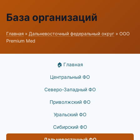
База организаций
Главная
»
Дальневосточный федеральный округ
» ООО
Premium Med
🏠 Главная
Центральный ФО
Северо-Западный ФО
Приволжский ФО
Уральский ФО
Сибирский ФО
Дальневосточный ФО