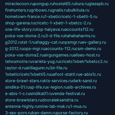
miraclecoon.ru
pongup.ru
hostel65.ru
liura.ru
glasspb.ru
firehunters.ru
gribowo.ru
gnalis.ru
bulkitula.ru
hometown-france.ru
1-xbeticricetc-1-xbetti-5.ru
shop-garena.ru
cricetc-1-xbetr-1-xbetcc-2.ru
one-life-story.ru
top-halyava.ru
accounts112.ru
poka-vse-doma-2.ru
3-d-file.ru
hahahaharms.ru
g2012.ru
tst-1.ru
shaggy-cat.ru
opsmgr.ru
ev-gallery.ru
g-2012.ru
ops-mgr.ru
accounts-112.ru
csm-demo.ru
poka-vse-doma2.ru
airgungames.ru
allseo-host.ru
tehosmotre.ru
varieta-yug.ru
cricetc1xbetr1xbetcc2.ru
raytor-d.ru
atillagunn.ru
3d-file.ru
1xbeticricetc1xbetti5.ru
uafoot-statti.ru
e-abis1c.ru
store-brawl-stars.ru
kts-services.ru
dark-sand.ru
sindika-01.ru
sp-life.ru
x-legion.ru
sib-archives.ru
e-abis-1-c.ru
sindika01.ru
venda-festival.ru
store-brawlstars.ru
dooraleksandria.ru
antenna-highly.ru
mine-lab-msk.ru
1-mus.ru
3-sex-porn.ru
ban-damn.ru
purse-factory.ru