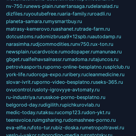
nv-750.ru
news-plain.ru
nertansaga.ru
delanalad.ru
dizfiles.ru
youtubefree.ru
aria-family.ru
roadli.ru
planeta-samara.ru
mysmartbuy.ru
matrasy-kemerovo.ru
ashanet.ru
trade-farm.ru
dotcustoms.ru
domizbrusa9x12spb.ru
autodamp.ru
narasimha.ru
djcommodities.ru
nv750.ru
x-ton.ru
newsplain.ru
cardvoice.ru
modopaper.ru
manunae.ru
gbget.ru
alfeihavsalnassr.ru
madoma.ru
tajuncos.ru
petrovkasports.ru
porno-online-besplatno.ru
splclub.ru
york-life.ru
doroga-expo.ru
ribery.ru
cleanmedicine.ru
slovar-ivrit.ru
porno-video-besplatno.ru
seks-365.ru
ovucontrol.ru
sloty-igrovyye-avtomaty.ru
ru-industriya.ru
russkoe-porno-besplatno.ru
belgorod-day.ru
digilith.ru
pichkurovlab.ru
medic-today.ru
taksu.ru
comp123.ru
don-ykt.ru
teensvoice.ru
imgsharing.ru
domashnee-porno.ru
eva-elfie.ru
foto-tur.ru
biz-doska.ru
metropoltravel.ru
veslo-i-yakor.ru
borodino-media.ru
rostotsky.ru