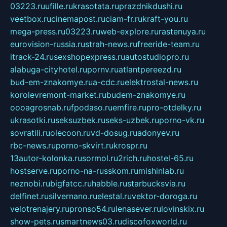
03223.ru
ufille.ru
krasotata.ru
prazdnikdushi.ru
veetbox.ru
cinemapost.ru
ciam-fr.ru
kraft-you.ru
mega-press.ru
03223.ru
web-explore.ru
rastenuya.ru
eurovision-russia.ru
strah-news.ru
freeride-team.ru
itrack-24.ru
sexshopexpress.ru
autostudiopro.ru
alabuga-cityhotel.ru
pornv.ru
atlantpereezd.ru
bud-em-znakomye.ru
a-cdc.ru
elektrostal-news.ru
korolevremont-market.ru
budem-znakomye.ru
oooagrosnab.ru
fpodaso.ru
emfire.ru
pro-otdelky.ru
ukrasotki.ru
seksuzbek.ru
seks-uzbek.ru
porno-vk.ru
sovratili.ru
olecoon.ru
vd-dosug.ru
adonyev.ru
rbc-news.ru
porno-skvirt.ru
krospr.ru
13autor-kolonka.ru
sormol.ru
2rich.ru
hostel-65.ru
hostserve.ru
porno-na-russkom.ru
mishinlab.ru
neznobi.ru
bigfatcc.ru
habble.ru
starbucksvia.ru
delfinet.ru
silvernano.ru
elestal.ru
vektor-doroga.ru
velotrenajery.ru
pronso54.ru
lenasever.ru
lovinskix.ru
show-pets.ru
smartnews03.ru
discofoxworld.ru