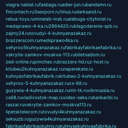
viagra-tablet.ru
fasbags.ru
adler-jun.ru
bandamn.ru
fincontech.ru
3sexporn.ru
1mus.ru
darksand.ru
rebus-toys.ru
minelab-msk.ru
alabuga-cityhotel.ru
medsprawo-4-ka.ru
2864420.ru
blagodarenie-spb.ru
zajmy24.ru
tovudyi-4-kuhnyanazakaz.ru
brazzerscom.ru
medsprawo4ka.ru
xehyroo5kuhnyanazakaz.ru
fabrikayfabrikaefabrika.ru
vskrytie-zamkov-moskva-113.ru
biletnadom.ru
zed-online.ru
pimchax.ru
brazzers-hd.ru
z-host.ru
kitubeu2kuhnyanazakaz.ru
naperekate.ru
kuhnyaofabrikaufabrik.ru
kitubeu-2-kuhnyanazakaz.ru
xehyroo-5-kuhnyanazakaz.ru
cs-68.ru
guzywia-4-kuhnyanazakaz.ru
mir-tk.ru
vlknrussia.ru
cs68.ru
vladivostok-map.ru
video-seks.ru
bankaribi.ru
raszar.ru
vskrytie-zamkov-moskva113.ru
lipetsktelecom.ru
tovudyi4kuhnyanazakaz.ru
seksuzb.ru
guzywia4kuhnyanazakaz.ru
fabrikaofabrikaokuhny.ru
kuhnyaekuhnyaafabrika.ru