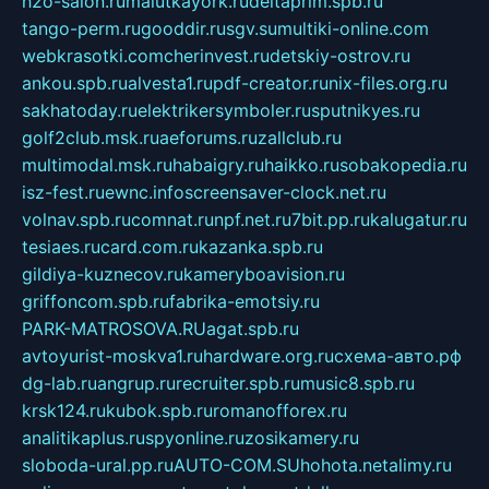
h2o-salon.ru
malutkayork.ru
deltaprim.spb.ru
tango-perm.ru
gooddir.ru
sgv.su
multiki-online.com
webkrasotki.com
cherinvest.ru
detskiy-ostrov.ru
ankou.spb.ru
alvesta1.ru
pdf-creator.ru
nix-files.org.ru
sakhatoday.ru
elektrikersymboler.ru
sputnikyes.ru
golf2club.msk.ru
aeforums.ru
zallclub.ru
multimodal.msk.ru
habaigry.ru
haikko.ru
sobakopedia.ru
isz-fest.ru
ewnc.info
screensaver-clock.net.ru
volnav.spb.ru
comnat.ru
npf.net.ru
7bit.pp.ru
kalugatur.ru
tesiaes.ru
card.com.ru
kazanka.spb.ru
gildiya-kuznecov.ru
kameryboavision.ru
griffoncom.spb.ru
fabrika-emotsiy.ru
PARK-MATROSOVA.RU
agat.spb.ru
avtoyurist-moskva1.ru
hardware.org.ru
схема-авто.рф
dg-lab.ru
angrup.ru
recruiter.spb.ru
music8.spb.ru
krsk124.ru
kubok.spb.ru
romanofforex.ru
analitikaplus.ru
spyonline.ru
zosikamery.ru
sloboda-ural.pp.ru
AUTO-COM.SU
hohota.net
alimy.ru