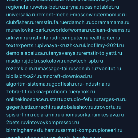
regionufa.ru
weiss-bet.ru
zaryna.ru
casinotablet.ru
universalia.ru
remont-mebeli-moscow.ru
termomur.ru
clubfisher.ru
remstirufa.ru
erdamchi.ru
doramamama.ru
muraviovka-park.ru
worldofwoman.ru
clean-dreams.ru
arkrym.ru
kristinita.ru
dircomputer.ru
healthenter.ru
textexperts.ru
pivnaya-kruzhka.ru
kinofilmy-2021.ru
demolalapaluza.ru
tanyavanya.ru
remstir-tolyatti.ru
msdip.ru
jdol.ru
sokolovr.ru
newtech-spb.ru
rezemkleim.ru
massage-tai.ru
seonub.ru
zvonitut.ru
biolisichka24.ru
mncraft-download.ru
algoritm-sistema.ru
godflesh.ru
ru-industria.ru
zebra-tlt.ru
okna-proficom.ru
erynok.ru
onlinekinospace.ru
startupstudio-fefu.ru
zarges-ru.ru
gegenjustizunrecht.ru
autobalashov.ru
utrovortu.ru
spiski-firm.ru
elara-m.ru
kinomusorka.ru
mkcslava.ru
2bets.ru
vintovoykompressor.ru
birminghamvsfulham.ru
sarmat-komp.ru
pioneeri.ru
amadis-chocolate.ru
shkurki-karakulya.ru