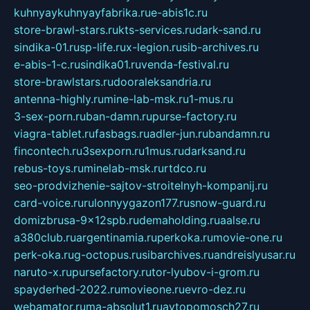
kuhnyaykuhnyayfabrika.ru
e-abis1c.ru
store-brawl-stars.ru
kts-services.ru
dark-sand.ru
sindika-01.ru
sp-life.ru
x-legion.ru
sib-archives.ru
e-abis-1-c.ru
sindika01.ru
venda-festival.ru
store-brawlstars.ru
dooraleksandria.ru
antenna-highly.ru
mine-lab-msk.ru
1-mus.ru
3-sex-porn.ru
ban-damn.ru
purse-factory.ru
viagra-tablet.ru
fasbags.ru
adler-jun.ru
bandamn.ru
fincontech.ru
3sexporn.ru
1mus.ru
darksand.ru
rebus-toys.ru
minelab-msk.ru
rtdco.ru
seo-prodvizhenie-sajtov-stroitelnyh-kompanij.ru
card-voice.ru
rulonnyygazon177.ru
snow-guard.ru
domizbrusa-9x12spb.ru
demaholding.ru
aalse.ru
a380club.ru
argentinamia.ru
perkoka.ru
movie-one.ru
perk-oka.ru
g-octopus.ru
sibarchives.ru
andreislyusar.ru
naruto-x.ru
pursefactory.ru
tor-lyubov-i-grom.ru
spayderhed-2022.ru
movieone.ru
evro-dez.ru
webamator.ru
ma-absolut1.ru
avtopomosch27.ru