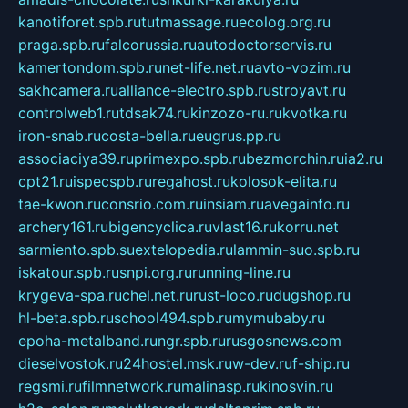
kanotiforet.spb.ru
tutmassage.ru
ecolog.org.ru
praga.spb.ru
falcorussia.ru
autodoctorservis.ru
kamertondom.spb.ru
net-life.net.ru
avto-vozim.ru
sakhcamera.ru
alliance-electro.spb.ru
stroyavt.ru
controlweb1.ru
tdsak74.ru
kinzozo-ru.ru
kvotka.ru
iron-snab.ru
costa-bella.ru
eugrus.pp.ru
associaciya39.ru
primexpo.spb.ru
bezmorchin.ru
ia2.ru
cpt21.ru
ispecspb.ru
regahost.ru
kolosok-elita.ru
tae-kwon.ru
consrio.com.ru
insiam.ru
avegainfo.ru
archery161.ru
bigencyclica.ru
vlast16.ru
korru.net
sarmiento.spb.su
extelopedia.ru
lammin-suo.spb.ru
iskatour.spb.ru
snpi.org.ru
running-line.ru
krygeva-spa.ru
chel.net.ru
rust-loco.ru
dugshop.ru
hl-beta.spb.ru
school494.spb.ru
mymubaby.ru
epoha-metalband.ru
ngr.spb.ru
rusgosnews.com
dieselvostok.ru
24hostel.msk.ru
w-dev.ru
f-ship.ru
regsmi.ru
filmnetwork.ru
malinasp.ru
kinosvin.ru