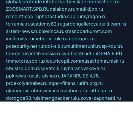
globalautotrade.info
bezverhovskoe.ru
drsschool.ru
ZOOSMART.SPB.RU
dalakony.ru
medikijob.ru
remontt.spb.ru
photostudia.spb.ru
myragon.ru
terramia.ru
academy62.ru
gardengallereya.ru
rti.com.ru
artem-news.ru
biserinca.ru
krasnodarkurort.com
imshowtv.ru
mebel-v-tule.ru
mobtopik.ru
pcsecurity.net.ru
tool-sib.ru
multimetrunit.ru
sp-tour.ru
fan-cs.ru
santeh-russia.ru
symbian9.net.ru
DSHAIR.RU
tmmotors.spb.ru
xjocuricopii.com
musavtomat.msk.ru
obustrojdom.ru
sovetcik.ru
ybaranovskaya.ru
ppknews.ru
cult-alshei.ru
JAPANRUSSIA.RU
proekciyamebel.ru
imper-finans.ru
rim.org.ru
glamourai.ru
brassminus.ru
zabor-pro.ru
ftn.pp.ru
dorogoe58.ru
laimengpacker.ru
kuzova-zapchasti.ru
sageerp.ru
taxodrom.ru
dsrazvitie.ru
hardcity.net.ru
ratinghomegames.ru
topservice25.ru
gubernyan.ru
gtglasslined.ru
ii4.ru
tssport.spb.ru
andorra24.com
blackwallstreet.ru
oboimos.ru
optim-doors.com.ru