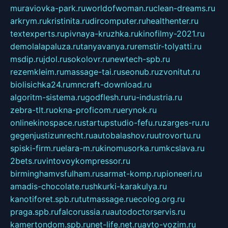
muraviovka-park.ru
worldofwoman.ru
clean-dreams.ru
arkrym.ru
kristinita.ru
dircomputer.ru
healthenter.ru
textexperts.ru
pivnaya-kruzhka.ru
kinofilmy-2021.ru
demolalapaluza.ru
tanyavanya.ru
remstir-tolyatti.ru
msdip.ru
jdol.ru
sokolovr.ru
newtech-spb.ru
rezemkleim.ru
massage-tai.ru
seonub.ru
zvonitut.ru
biolisichka24.ru
mncraft-download.ru
algoritm-sistema.ru
godflesh.ru
ru-industria.ru
zebra-tlt.ru
okna-proficom.ru
erynok.ru
onlinekinospace.ru
startupstudio-fefu.ru
zarges-ru.ru
gegenjustizunrecht.ru
autobalashov.ru
utrovortu.ru
spiski-firm.ru
elara-m.ru
kinomusorka.ru
mkcslava.ru
2bets.ru
vintovoykompressor.ru
birminghamvsfulham.ru
sarmat-komp.ru
pioneeri.ru
amadis-chocolate.ru
shkurki-karakulya.ru
kanotiforet.spb.ru
tutmassage.ru
ecolog.org.ru
praga.spb.ru
falcorussia.ru
autodoctorservis.ru
kamertondom.spb.ru
net-life.net.ru
avto-vozim.ru