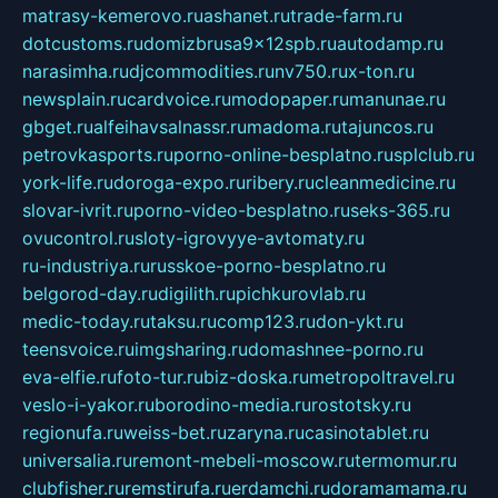
matrasy-kemerovo.ru
ashanet.ru
trade-farm.ru
dotcustoms.ru
domizbrusa9x12spb.ru
autodamp.ru
narasimha.ru
djcommodities.ru
nv750.ru
x-ton.ru
newsplain.ru
cardvoice.ru
modopaper.ru
manunae.ru
gbget.ru
alfeihavsalnassr.ru
madoma.ru
tajuncos.ru
petrovkasports.ru
porno-online-besplatno.ru
splclub.ru
york-life.ru
doroga-expo.ru
ribery.ru
cleanmedicine.ru
slovar-ivrit.ru
porno-video-besplatno.ru
seks-365.ru
ovucontrol.ru
sloty-igrovyye-avtomaty.ru
ru-industriya.ru
russkoe-porno-besplatno.ru
belgorod-day.ru
digilith.ru
pichkurovlab.ru
medic-today.ru
taksu.ru
comp123.ru
don-ykt.ru
teensvoice.ru
imgsharing.ru
domashnee-porno.ru
eva-elfie.ru
foto-tur.ru
biz-doska.ru
metropoltravel.ru
veslo-i-yakor.ru
borodino-media.ru
rostotsky.ru
regionufa.ru
weiss-bet.ru
zaryna.ru
casinotablet.ru
universalia.ru
remont-mebeli-moscow.ru
termomur.ru
clubfisher.ru
remstirufa.ru
erdamchi.ru
doramamama.ru