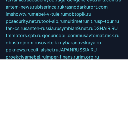
artem-news.ru
biserinca.ru
krasnodarkurort.com
imshowtv.ru
mebel-v-tule.ru
mobtopik.ru
pcsecurity.net.ru
tool-sib.ru
multimetrunit.ru
sp-tour.ru
fan-cs.ru
santeh-russia.ru
symbian9.net.ru
DSHAIR.RU
tmmotors.spb.ru
xjocuricopii.com
musavtomat.msk.ru
obustrojdom.ru
sovetcik.ru
ybaranovskaya.ru
ppknews.ru
cult-alshei.ru
JAPANRUSSIA.RU
proekciyamebel.ru
imper-finans.ru
rim.org.ru
glamourai.ru
brassminus.ru
zabor-pro.ru
ftn.pp.ru
dorogoe58.ru
laimengpacker.ru
kuzova-zapchasti.ru
sageerp.ru
taxodrom.ru
dsrazvitie.ru
hardcity.net.ru
ratinghomegames.ru
topservice25.ru
gubernyan.ru
gtglasslined.ru
ii4.ru
tssport.spb.ru
andorra24.com
blackwallstreet.ru
oboimos.ru
optim-doors.com.ru
ikuch.ru
nycr.org.ru
npa21.ru
vremya-ch.spb.ru
desert000.ru
ivtorgi.ru
ifiori.ru
catalog-statei.ru
dcv.org.ru
spetsmaster174.ru
ipkameryhiseeu.ru