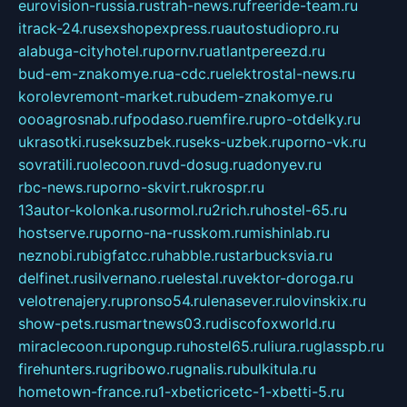
eurovision-russia.ru
strah-news.ru
freeride-team.ru
itrack-24.ru
sexshopexpress.ru
autostudiopro.ru
alabuga-cityhotel.ru
pornv.ru
atlantpereezd.ru
bud-em-znakomye.ru
a-cdc.ru
elektrostal-news.ru
korolevremont-market.ru
budem-znakomye.ru
oooagrosnab.ru
fpodaso.ru
emfire.ru
pro-otdelky.ru
ukrasotki.ru
seksuzbek.ru
seks-uzbek.ru
porno-vk.ru
sovratili.ru
olecoon.ru
vd-dosug.ru
adonyev.ru
rbc-news.ru
porno-skvirt.ru
krospr.ru
13autor-kolonka.ru
sormol.ru
2rich.ru
hostel-65.ru
hostserve.ru
porno-na-russkom.ru
mishinlab.ru
neznobi.ru
bigfatcc.ru
habble.ru
starbucksvia.ru
delfinet.ru
silvernano.ru
elestal.ru
vektor-doroga.ru
velotrenajery.ru
pronso54.ru
lenasever.ru
lovinskix.ru
show-pets.ru
smartnews03.ru
discofoxworld.ru
miraclecoon.ru
pongup.ru
hostel65.ru
liura.ru
glasspb.ru
firehunters.ru
gribowo.ru
gnalis.ru
bulkitula.ru
hometown-france.ru
1-xbeticricetc-1-xbetti-5.ru