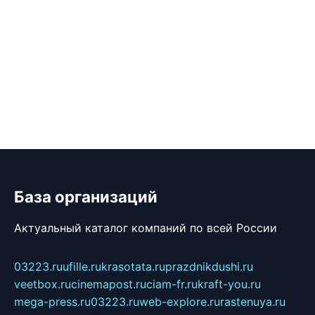
База организаций
Актуальный каталог компаний по всей России
03223.ru
ufille.ru
krasotata.ru
prazdnikdushi.ru
veetbox.ru
cinemapost.ru
ciam-fr.ru
kraft-you.ru
mega-press.ru
03223.ru
web-explore.ru
rastenuya.ru