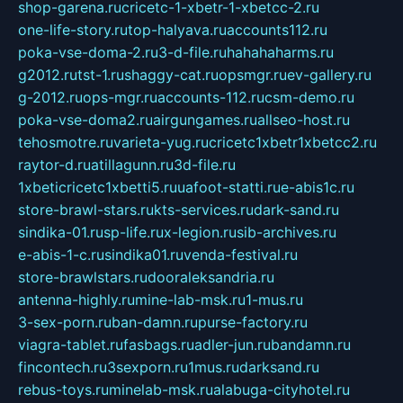
shop-garena.ru
cricetc-1-xbetr-1-xbetcc-2.ru
one-life-story.ru
top-halyava.ru
accounts112.ru
poka-vse-doma-2.ru
3-d-file.ru
hahahaharms.ru
g2012.ru
tst-1.ru
shaggy-cat.ru
opsmgr.ru
ev-gallery.ru
g-2012.ru
ops-mgr.ru
accounts-112.ru
csm-demo.ru
poka-vse-doma2.ru
airgungames.ru
allseo-host.ru
tehosmotre.ru
varieta-yug.ru
cricetc1xbetr1xbetcc2.ru
raytor-d.ru
atillagunn.ru
3d-file.ru
1xbeticricetc1xbetti5.ru
uafoot-statti.ru
e-abis1c.ru
store-brawl-stars.ru
kts-services.ru
dark-sand.ru
sindika-01.ru
sp-life.ru
x-legion.ru
sib-archives.ru
e-abis-1-c.ru
sindika01.ru
venda-festival.ru
store-brawlstars.ru
dooraleksandria.ru
antenna-highly.ru
mine-lab-msk.ru
1-mus.ru
3-sex-porn.ru
ban-damn.ru
purse-factory.ru
viagra-tablet.ru
fasbags.ru
adler-jun.ru
bandamn.ru
fincontech.ru
3sexporn.ru
1mus.ru
darksand.ru
rebus-toys.ru
minelab-msk.ru
alabuga-cityhotel.ru