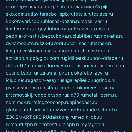
ecostep-samara.ru
d-p.spb.ru
галактика73.рф
sko.com.ru
davitamebel-spb.ru
fotsis.ru
tesiaes.ru
kokoroyari.spb.ru
blesna-kazan.ru
mossilver.ru
lenderoq.ru
sergeydobrin.ru
tochkazvuka.msk.ru
people-of-art.ru
bezzubova.ru
clubtibet.ru
orior-aks.ru
dynamoauto.ru
szk-favorit.ru
carlines.ru
flatnsk.ru
kingbolenskaner.ru
alex-motor.ru
astroline.net.ru
act1.spb.ru
polyglot.com.ru
gidlipetsk.ru
ooo-driada.ru
detsad125.ru
mir-zdoroviya.ru
bruslanovo.ru
siterem.ru
council.spb.ru
лодкипатриот.рф
kafekolizey.ru
iclub.net.ru
gazon-easy.ru
sugarepilekb.ru
grinox.ru
pylesostineco.ru
msts-ozarenie.ru
kameryjooan.ru
artemovskij.ru
dopler.spb.ru
aid70.ru
metall-perm.ru
ndm.msk.ru
ratingzooshop.ru
apiaccess.ru
globalautotrade.info
bezverhovskoe.ru
drsschool.ru
ZOOSMART.SPB.RU
dalakony.ru
medikijob.ru
remontt.spb.ru
photostudia.spb.ru
myragon.ru
terramia.ru
academy62.ru
gardengallereya.ru
rti.com.ru