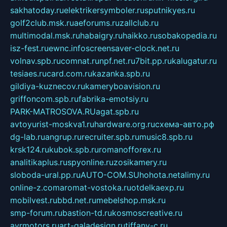
sakhatoday.ru
elektrikersymboler.ru
sputnikyes.ru
golf2club.msk.ru
aeforums.ru
zallclub.ru
multimodal.msk.ru
habaigry.ru
haikko.ru
sobakopedia.ru
isz-fest.ru
ewnc.info
screensaver-clock.net.ru
volnav.spb.ru
comnat.ru
npf.net.ru
7bit.pp.ru
kalugatur.ru
tesiaes.ru
card.com.ru
kazanka.spb.ru
gildiya-kuznecov.ru
kameryboavision.ru
griffoncom.spb.ru
fabrika-emotsiy.ru
PARK-MATROSOVA.RU
agat.spb.ru
avtoyurist-moskva1.ru
hardware.org.ru
схема-авто.рф
dg-lab.ru
angrup.ru
recruiter.spb.ru
music8.spb.ru
krsk124.ru
kubok.spb.ru
romanofforex.ru
analitikaplus.ru
spyonline.ru
zosikamery.ru
sloboda-ural.pp.ru
AUTO-COM.SU
hohota.net
alimy.ru
online-z.com
aromat-vostoka.ru
otdelkaexp.ru
mobilvest.ru
bbd.net.ru
mebelshop.msk.ru
smp-forum.ru
bastion-td.ru
kosmoscreative.ru
avrmotors.ru
art-galadesign.ru
tiffany-c.ru