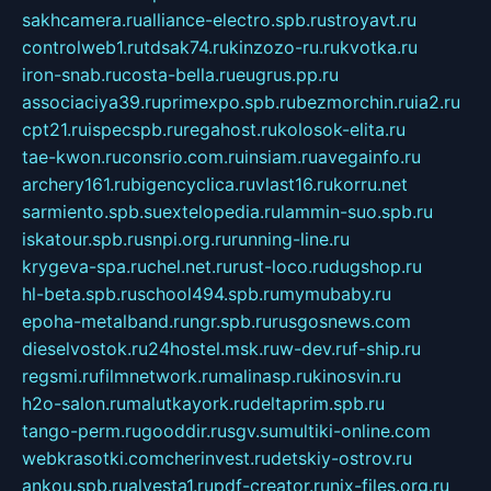
sakhcamera.ru
alliance-electro.spb.ru
stroyavt.ru
controlweb1.ru
tdsak74.ru
kinzozo-ru.ru
kvotka.ru
iron-snab.ru
costa-bella.ru
eugrus.pp.ru
associaciya39.ru
primexpo.spb.ru
bezmorchin.ru
ia2.ru
cpt21.ru
ispecspb.ru
regahost.ru
kolosok-elita.ru
tae-kwon.ru
consrio.com.ru
insiam.ru
avegainfo.ru
archery161.ru
bigencyclica.ru
vlast16.ru
korru.net
sarmiento.spb.su
extelopedia.ru
lammin-suo.spb.ru
iskatour.spb.ru
snpi.org.ru
running-line.ru
krygeva-spa.ru
chel.net.ru
rust-loco.ru
dugshop.ru
hl-beta.spb.ru
school494.spb.ru
mymubaby.ru
epoha-metalband.ru
ngr.spb.ru
rusgosnews.com
dieselvostok.ru
24hostel.msk.ru
w-dev.ru
f-ship.ru
regsmi.ru
filmnetwork.ru
malinasp.ru
kinosvin.ru
h2o-salon.ru
malutkayork.ru
deltaprim.spb.ru
tango-perm.ru
gooddir.ru
sgv.su
multiki-online.com
webkrasotki.com
cherinvest.ru
detskiy-ostrov.ru
ankou.spb.ru
alvesta1.ru
pdf-creator.ru
nix-files.org.ru