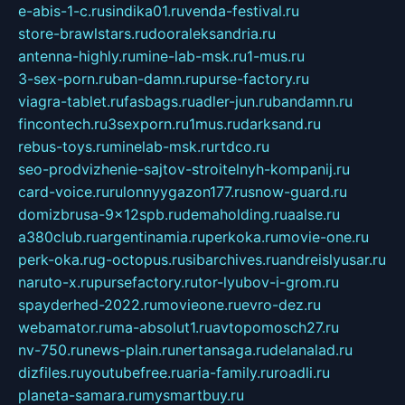
e-abis-1-c.ru
sindika01.ru
venda-festival.ru
store-brawlstars.ru
dooraleksandria.ru
antenna-highly.ru
mine-lab-msk.ru
1-mus.ru
3-sex-porn.ru
ban-damn.ru
purse-factory.ru
viagra-tablet.ru
fasbags.ru
adler-jun.ru
bandamn.ru
fincontech.ru
3sexporn.ru
1mus.ru
darksand.ru
rebus-toys.ru
minelab-msk.ru
rtdco.ru
seo-prodvizhenie-sajtov-stroitelnyh-kompanij.ru
card-voice.ru
rulonnyygazon177.ru
snow-guard.ru
domizbrusa-9x12spb.ru
demaholding.ru
aalse.ru
a380club.ru
argentinamia.ru
perkoka.ru
movie-one.ru
perk-oka.ru
g-octopus.ru
sibarchives.ru
andreislyusar.ru
naruto-x.ru
pursefactory.ru
tor-lyubov-i-grom.ru
spayderhed-2022.ru
movieone.ru
evro-dez.ru
webamator.ru
ma-absolut1.ru
avtopomosch27.ru
nv-750.ru
news-plain.ru
nertansaga.ru
delanalad.ru
dizfiles.ru
youtubefree.ru
aria-family.ru
roadli.ru
planeta-samara.ru
mysmartbuy.ru