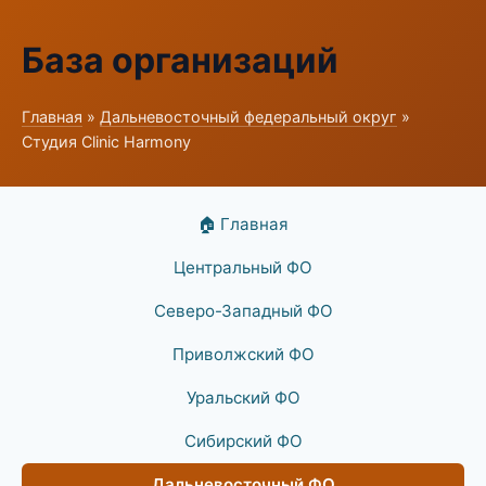
База организаций
Главная
»
Дальневосточный федеральный округ
»
Студия Clinic Harmony
🏠 Главная
Центральный ФО
Северо-Западный ФО
Приволжский ФО
Уральский ФО
Сибирский ФО
Дальневосточный ФО