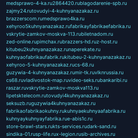
medsprawo-4-ka.ru
2864420.ru
blagodarenie-spb.ru
zajmy24.ru
tovudyi-4-kuhnyanazakaz.ru
brazzerscom.ru
medsprawo4ka.ru
xehyroo5kuhnyanazakaz.ru
fabrikayfabrikaefabrika.ru
vskrytie-zamkov-moskva-113.ru
biletnadom.ru
zed-online.ru
pimchax.ru
brazzers-hd.ru
z-host.ru
kitubeu2kuhnyanazakaz.ru
naperekate.ru
kuhnyaofabrikaufabrik.ru
kitubeu-2-kuhnyanazakaz.ru
xehyroo-5-kuhnyanazakaz.ru
cs-68.ru
guzywia-4-kuhnyanazakaz.ru
mir-tk.ru
vlknrussia.ru
cs68.ru
vladivostok-map.ru
video-seks.ru
bankaribi.ru
raszar.ru
vskrytie-zamkov-moskva113.ru
lipetsktelecom.ru
tovudyi4kuhnyanazakaz.ru
seksuzb.ru
guzywia4kuhnyanazakaz.ru
fabrikaofabrikaokuhny.ru
kuhnyaekuhnyaafabrika.ru
kuhnyaykuhnyayfabrika.ru
e-abis1c.ru
store-brawl-stars.ru
kts-services.ru
dark-sand.ru
sindika-01.ru
sp-life.ru
x-legion.ru
sib-archives.ru