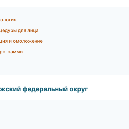
кология
оцедуры для лица
яция и омоложение
 программы
лжский федеральный округ