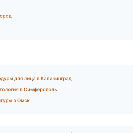
город
едуры для лица в Калининград
етология в Симферополь
игуры в Омск