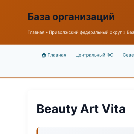
База организаций
Главная
»
Приволжский федеральный округ
» Bea
🏠 Главная
Центральный ФО
Севе
Beauty Art Vita