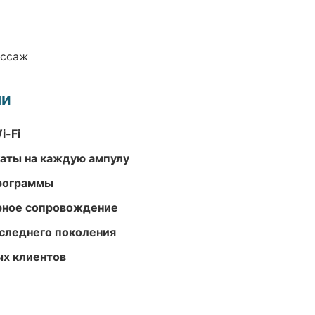
ассаж
ми
i-Fi
аты на каждую ампулу
программы
урное сопровождение
следнего поколения
ых клиентов