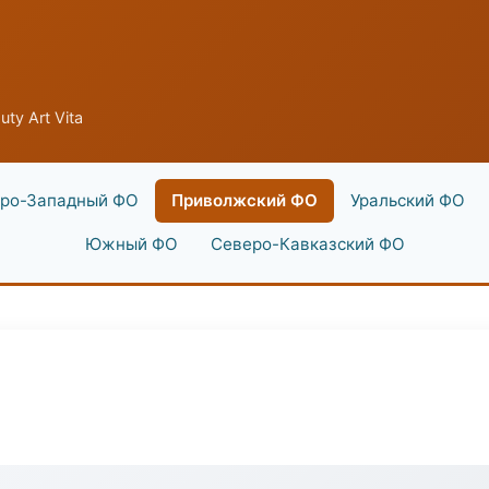
uty Art Vita
ро-Западный ФО
Приволжский ФО
Уральский ФО
Южный ФО
Северо-Кавказский ФО