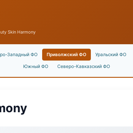
uty Skin Harmony
ро-Западный ФО
Приволжский ФО
Уральский ФО
Южный ФО
Северо-Кавказский ФО
rmony