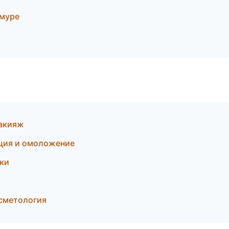
Амуре
макияж
яция и омоложение
тки
осметология