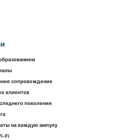
ми
образованием
риалы
урное сопровождение
ых клиентов
следнего поколения
га
аты на каждую ампулу
i-Fi