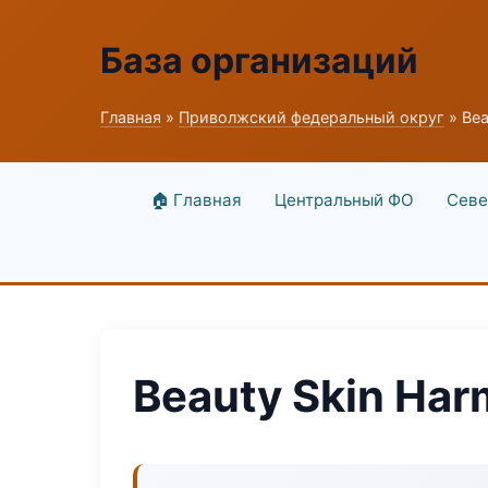
База организаций
Главная
»
Приволжский федеральный округ
» Bea
🏠 Главная
Центральный ФО
Севе
Beauty Skin Ha