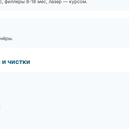
с, филлеры 8-18 мес, лазер — курсом.
тнёры.
 и чистки
к