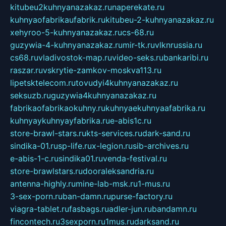
kitubeu2kuhnyanazakaz.ru
naperekate.ru
kuhnyaofabrikaufabrik.ru
kitubeu-2-kuhnyanazakaz.ru
xehyroo-5-kuhnyanazakaz.ru
cs-68.ru
guzywia-4-kuhnyanazakaz.ru
mir-tk.ru
vlknrussia.ru
cs68.ru
vladivostok-map.ru
video-seks.ru
bankaribi.ru
raszar.ru
vskrytie-zamkov-moskva113.ru
lipetsktelecom.ru
tovudyi4kuhnyanazakaz.ru
seksuzb.ru
guzywia4kuhnyanazakaz.ru
fabrikaofabrikaokuhny.ru
kuhnyaekuhnyaafabrika.ru
kuhnyaykuhnyayfabrika.ru
e-abis1c.ru
store-brawl-stars.ru
kts-services.ru
dark-sand.ru
sindika-01.ru
sp-life.ru
x-legion.ru
sib-archives.ru
e-abis-1-c.ru
sindika01.ru
venda-festival.ru
store-brawlstars.ru
dooraleksandria.ru
antenna-highly.ru
mine-lab-msk.ru
1-mus.ru
3-sex-porn.ru
ban-damn.ru
purse-factory.ru
viagra-tablet.ru
fasbags.ru
adler-jun.ru
bandamn.ru
fincontech.ru
3sexporn.ru
1mus.ru
darksand.ru