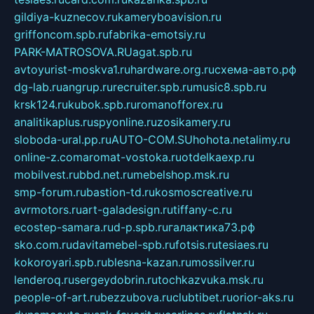
gildiya-kuznecov.ru
kameryboavision.ru
griffoncom.spb.ru
fabrika-emotsiy.ru
PARK-MATROSOVA.RU
agat.spb.ru
avtoyurist-moskva1.ru
hardware.org.ru
схема-авто.рф
dg-lab.ru
angrup.ru
recruiter.spb.ru
music8.spb.ru
krsk124.ru
kubok.spb.ru
romanofforex.ru
analitikaplus.ru
spyonline.ru
zosikamery.ru
sloboda-ural.pp.ru
AUTO-COM.SU
hohota.net
alimy.ru
online-z.com
aromat-vostoka.ru
otdelkaexp.ru
mobilvest.ru
bbd.net.ru
mebelshop.msk.ru
smp-forum.ru
bastion-td.ru
kosmoscreative.ru
avrmotors.ru
art-galadesign.ru
tiffany-c.ru
ecostep-samara.ru
d-p.spb.ru
галактика73.рф
sko.com.ru
davitamebel-spb.ru
fotsis.ru
tesiaes.ru
kokoroyari.spb.ru
blesna-kazan.ru
mossilver.ru
lenderoq.ru
sergeydobrin.ru
tochkazvuka.msk.ru
people-of-art.ru
bezzubova.ru
clubtibet.ru
orior-aks.ru