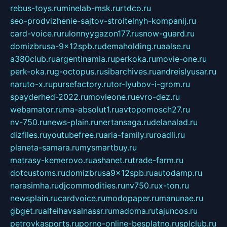
rebus-toys.ru
minelab-msk.ru
rtdco.ru
seo-prodvizhenie-sajtov-stroitelnyh-kompanij.ru
card-voice.ru
rulonnyygazon177.ru
snow-guard.ru
domizbrusa-9x12spb.ru
demaholding.ru
aalse.ru
a380club.ru
argentinamia.ru
perkoka.ru
movie-one.ru
perk-oka.ru
g-octopus.ru
sibarchives.ru
andreislyusar.ru
naruto-x.ru
pursefactory.ru
tor-lyubov-i-grom.ru
spayderhed-2022.ru
movieone.ru
evro-dez.ru
webamator.ru
ma-absolut1.ru
avtopomosch27.ru
nv-750.ru
news-plain.ru
nertansaga.ru
delanalad.ru
dizfiles.ru
youtubefree.ru
aria-family.ru
roadli.ru
planeta-samara.ru
mysmartbuy.ru
matrasy-kemerovo.ru
ashanet.ru
trade-farm.ru
dotcustoms.ru
domizbrusa9x12spb.ru
autodamp.ru
narasimha.ru
djcommodities.ru
nv750.ru
x-ton.ru
newsplain.ru
cardvoice.ru
modopaper.ru
manunae.ru
gbget.ru
alfeihavsalnassr.ru
madoma.ru
tajuncos.ru
petrovkasports.ru
porno-online-besplatno.ru
splclub.ru