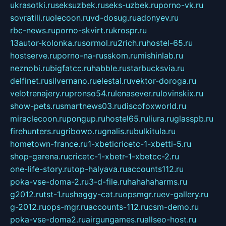
ukrasotki.ru
seksuzbek.ru
seks-uzbek.ru
porno-vk.ru
sovratili.ru
olecoon.ru
vd-dosug.ru
adonyev.ru
rbc-news.ru
porno-skvirt.ru
krospr.ru
13autor-kolonka.ru
sormol.ru
2rich.ru
hostel-65.ru
hostserve.ru
porno-na-russkom.ru
mishinlab.ru
neznobi.ru
bigfatcc.ru
habble.ru
starbucksvia.ru
delfinet.ru
silvernano.ru
elestal.ru
vektor-doroga.ru
velotrenajery.ru
pronso54.ru
lenasever.ru
lovinskix.ru
show-pets.ru
smartnews03.ru
discofoxworld.ru
miraclecoon.ru
pongup.ru
hostel65.ru
liura.ru
glasspb.ru
firehunters.ru
gribowo.ru
gnalis.ru
bulkitula.ru
hometown-france.ru
1-xbeticricetc-1-xbetti-5.ru
shop-garena.ru
cricetc-1-xbetr-1-xbetcc-2.ru
one-life-story.ru
top-halyava.ru
accounts112.ru
poka-vse-doma-2.ru
3-d-file.ru
hahahaharms.ru
g2012.ru
tst-1.ru
shaggy-cat.ru
opsmgr.ru
ev-gallery.ru
g-2012.ru
ops-mgr.ru
accounts-112.ru
csm-demo.ru
poka-vse-doma2.ru
airgungames.ru
allseo-host.ru