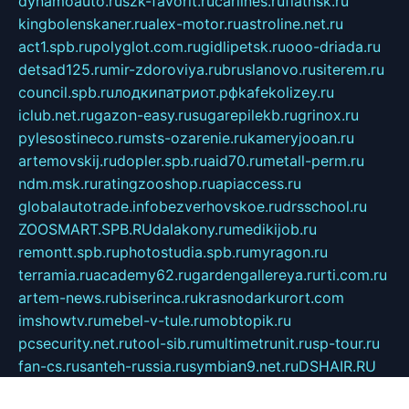
dynamoauto.ru
szk-favorit.ru
carlines.ru
flatnsk.ru
kingbolenskaner.ru
alex-motor.ru
astroline.net.ru
act1.spb.ru
polyglot.com.ru
gidlipetsk.ru
ooo-driada.ru
detsad125.ru
mir-zdoroviya.ru
bruslanovo.ru
siterem.ru
council.spb.ru
лодкипатриот.рф
kafekolizey.ru
iclub.net.ru
gazon-easy.ru
sugarepilekb.ru
grinox.ru
pylesostineco.ru
msts-ozarenie.ru
kameryjooan.ru
artemovskij.ru
dopler.spb.ru
aid70.ru
metall-perm.ru
ndm.msk.ru
ratingzooshop.ru
apiaccess.ru
globalautotrade.info
bezverhovskoe.ru
drsschool.ru
ZOOSMART.SPB.RU
dalakony.ru
medikijob.ru
remontt.spb.ru
photostudia.spb.ru
myragon.ru
terramia.ru
academy62.ru
gardengallereya.ru
rti.com.ru
artem-news.ru
biserinca.ru
krasnodarkurort.com
imshowtv.ru
mebel-v-tule.ru
mobtopik.ru
pcsecurity.net.ru
tool-sib.ru
multimetrunit.ru
sp-tour.ru
fan-cs.ru
santeh-russia.ru
symbian9.net.ru
DSHAIR.RU
tmmotors.spb.ru
xjocuricopii.com
musavtomat.msk.ru