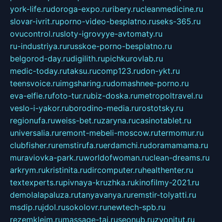
york-life.ru
doroga-expo.ru
ribery.ru
cleanmedicine.ru
slovar-ivrit.ru
porno-video-besplatno.ru
seks-365.ru
ovucontrol.ru
sloty-igrovyye-avtomaty.ru
ru-industriya.ru
russkoe-porno-besplatno.ru
belgorod-day.ru
digilith.ru
pichkurovlab.ru
medic-today.ru
taksu.ru
comp123.ru
don-ykt.ru
teensvoice.ru
imgsharing.ru
domashnee-porno.ru
eva-elfie.ru
foto-tur.ru
biz-doska.ru
metropoltravel.ru
veslo-i-yakor.ru
borodino-media.ru
rostotsky.ru
regionufa.ru
weiss-bet.ru
zaryna.ru
casinotablet.ru
universalia.ru
remont-mebeli-moscow.ru
termomur.ru
clubfisher.ru
remstirufa.ru
erdamchi.ru
doramamama.ru
muraviovka-park.ru
worldofwoman.ru
clean-dreams.ru
arkrym.ru
kristinita.ru
dircomputer.ru
healthenter.ru
textexperts.ru
pivnaya-kruzhka.ru
kinofilmy-2021.ru
demolalapaluza.ru
tanyavanya.ru
remstir-tolyatti.ru
msdip.ru
jdol.ru
sokolovr.ru
newtech-spb.ru
rezemkleim.ru
massage-tai.ru
seonub.ru
zvonitut.ru