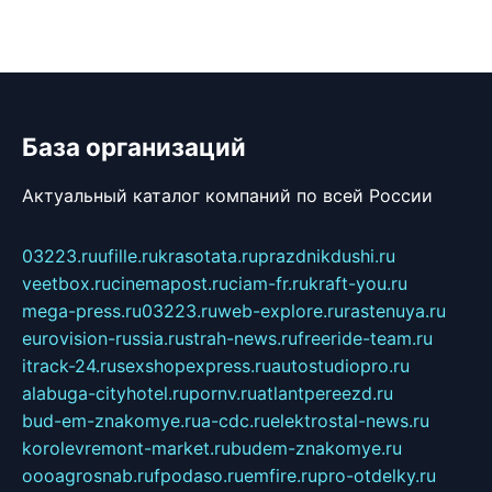
База организаций
Актуальный каталог компаний по всей России
03223.ru
ufille.ru
krasotata.ru
prazdnikdushi.ru
veetbox.ru
cinemapost.ru
ciam-fr.ru
kraft-you.ru
mega-press.ru
03223.ru
web-explore.ru
rastenuya.ru
eurovision-russia.ru
strah-news.ru
freeride-team.ru
itrack-24.ru
sexshopexpress.ru
autostudiopro.ru
alabuga-cityhotel.ru
pornv.ru
atlantpereezd.ru
bud-em-znakomye.ru
a-cdc.ru
elektrostal-news.ru
korolevremont-market.ru
budem-znakomye.ru
oooagrosnab.ru
fpodaso.ru
emfire.ru
pro-otdelky.ru