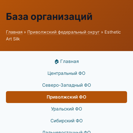
База организаций
Главная
»
Приволжский федеральный округ
» Esthetic
Art Silk
🏠 Главная
Центральный ФО
Северо-Западный ФО
Приволжский ФО
Уральский ФО
Сибирский ФО
Дальневосточный ФО