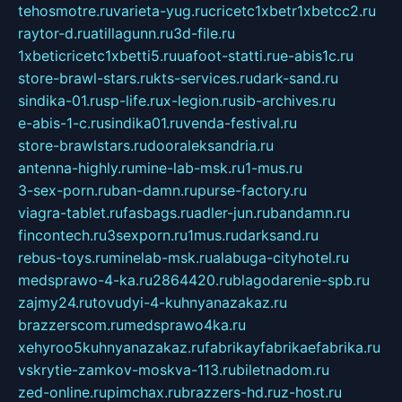
tehosmotre.ru
varieta-yug.ru
cricetc1xbetr1xbetcc2.ru
raytor-d.ru
atillagunn.ru
3d-file.ru
1xbeticricetc1xbetti5.ru
uafoot-statti.ru
e-abis1c.ru
store-brawl-stars.ru
kts-services.ru
dark-sand.ru
sindika-01.ru
sp-life.ru
x-legion.ru
sib-archives.ru
e-abis-1-c.ru
sindika01.ru
venda-festival.ru
store-brawlstars.ru
dooraleksandria.ru
antenna-highly.ru
mine-lab-msk.ru
1-mus.ru
3-sex-porn.ru
ban-damn.ru
purse-factory.ru
viagra-tablet.ru
fasbags.ru
adler-jun.ru
bandamn.ru
fincontech.ru
3sexporn.ru
1mus.ru
darksand.ru
rebus-toys.ru
minelab-msk.ru
alabuga-cityhotel.ru
medsprawo-4-ka.ru
2864420.ru
blagodarenie-spb.ru
zajmy24.ru
tovudyi-4-kuhnyanazakaz.ru
brazzerscom.ru
medsprawo4ka.ru
xehyroo5kuhnyanazakaz.ru
fabrikayfabrikaefabrika.ru
vskrytie-zamkov-moskva-113.ru
biletnadom.ru
zed-online.ru
pimchax.ru
brazzers-hd.ru
z-host.ru