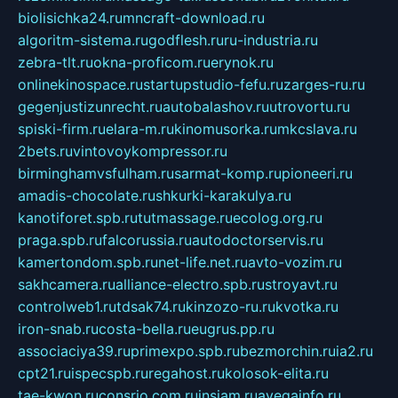
biolisichka24.ru
mncraft-download.ru
algoritm-sistema.ru
godflesh.ru
ru-industria.ru
zebra-tlt.ru
okna-proficom.ru
erynok.ru
onlinekinospace.ru
startupstudio-fefu.ru
zarges-ru.ru
gegenjustizunrecht.ru
autobalashov.ru
utrovortu.ru
spiski-firm.ru
elara-m.ru
kinomusorka.ru
mkcslava.ru
2bets.ru
vintovoykompressor.ru
birminghamvsfulham.ru
sarmat-komp.ru
pioneeri.ru
amadis-chocolate.ru
shkurki-karakulya.ru
kanotiforet.spb.ru
tutmassage.ru
ecolog.org.ru
praga.spb.ru
falcorussia.ru
autodoctorservis.ru
kamertondom.spb.ru
net-life.net.ru
avto-vozim.ru
sakhcamera.ru
alliance-electro.spb.ru
stroyavt.ru
controlweb1.ru
tdsak74.ru
kinzozo-ru.ru
kvotka.ru
iron-snab.ru
costa-bella.ru
eugrus.pp.ru
associaciya39.ru
primexpo.spb.ru
bezmorchin.ru
ia2.ru
cpt21.ru
ispecspb.ru
regahost.ru
kolosok-elita.ru
tae-kwon.ru
consrio.com.ru
insiam.ru
avegainfo.ru