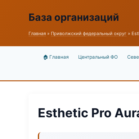
База организаций
Главная
»
Приволжский федеральный округ
» Est
🏠 Главная
Центральный ФО
Севе
Esthetic Pro Aur