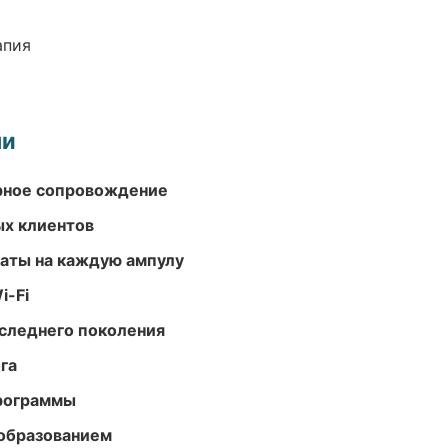
апия
ми
урное сопровождение
ых клиентов
аты на каждую ампулу
i-Fi
следнего поколения
га
программы
образованием