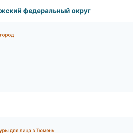
лжский федеральный округ
вгород
уры для лица в Тюмень