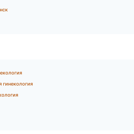
нск
некология
я гинекология
екология