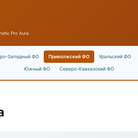
hetic Pro Aura
ро-Западный ФО
Приволжский ФО
Уральский ФО
Южный ФО
Северо-Кавказский ФО
a