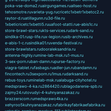
poka-vse-doma2.ru
airgungames.ru
allseo-host.ru
tehosmotre.ru
varieta-yug.ru
cricetc1xbetr1xbetcc2.ru
raytor-d.ru
atillagunn.ru
3d-file.ru
1xbeticricetc1xbetti5.ru
uafoot-statti.ru
e-abis1c.ru
store-brawl-stars.ru
kts-services.ru
dark-sand.ru
sindika-01.ru
sp-life.ru
x-legion.ru
sib-archives.ru
e-abis-1-c.ru
sindika01.ru
venda-festival.ru
store-brawlstars.ru
dooraleksandria.ru
antenna-highly.ru
mine-lab-msk.ru
1-mus.ru
3-sex-porn.ru
ban-damn.ru
purse-factory.ru
viagra-tablet.ru
fasbags.ru
adler-jun.ru
bandamn.ru
fincontech.ru
3sexporn.ru
1mus.ru
darksand.ru
rebus-toys.ru
minelab-msk.ru
alabuga-cityhotel.ru
medsprawo-4-ka.ru
2864420.ru
blagodarenie-spb.ru
zajmy24.ru
tovudyi-4-kuhnyanazakaz.ru
brazzerscom.ru
medsprawo4ka.ru
xehyroo5kuhnyanazakaz.ru
fabrikayfabrikaefabrika.ru