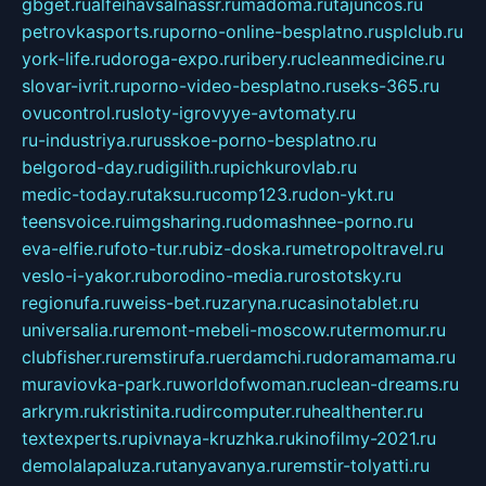
gbget.ru
alfeihavsalnassr.ru
madoma.ru
tajuncos.ru
petrovkasports.ru
porno-online-besplatno.ru
splclub.ru
york-life.ru
doroga-expo.ru
ribery.ru
cleanmedicine.ru
slovar-ivrit.ru
porno-video-besplatno.ru
seks-365.ru
ovucontrol.ru
sloty-igrovyye-avtomaty.ru
ru-industriya.ru
russkoe-porno-besplatno.ru
belgorod-day.ru
digilith.ru
pichkurovlab.ru
medic-today.ru
taksu.ru
comp123.ru
don-ykt.ru
teensvoice.ru
imgsharing.ru
domashnee-porno.ru
eva-elfie.ru
foto-tur.ru
biz-doska.ru
metropoltravel.ru
veslo-i-yakor.ru
borodino-media.ru
rostotsky.ru
regionufa.ru
weiss-bet.ru
zaryna.ru
casinotablet.ru
universalia.ru
remont-mebeli-moscow.ru
termomur.ru
clubfisher.ru
remstirufa.ru
erdamchi.ru
doramamama.ru
muraviovka-park.ru
worldofwoman.ru
clean-dreams.ru
arkrym.ru
kristinita.ru
dircomputer.ru
healthenter.ru
textexperts.ru
pivnaya-kruzhka.ru
kinofilmy-2021.ru
demolalapaluza.ru
tanyavanya.ru
remstir-tolyatti.ru