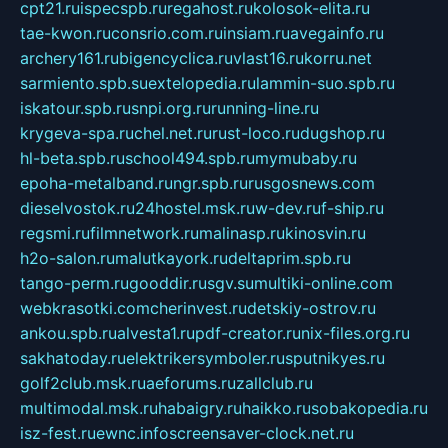
cpt21.ru
ispecspb.ru
regahost.ru
kolosok-elita.ru
tae-kwon.ru
consrio.com.ru
insiam.ru
avegainfo.ru
archery161.ru
bigencyclica.ru
vlast16.ru
korru.net
sarmiento.spb.su
extelopedia.ru
lammin-suo.spb.ru
iskatour.spb.ru
snpi.org.ru
running-line.ru
krygeva-spa.ru
chel.net.ru
rust-loco.ru
dugshop.ru
hl-beta.spb.ru
school494.spb.ru
mymubaby.ru
epoha-metalband.ru
ngr.spb.ru
rusgosnews.com
dieselvostok.ru
24hostel.msk.ru
w-dev.ru
f-ship.ru
regsmi.ru
filmnetwork.ru
malinasp.ru
kinosvin.ru
h2o-salon.ru
malutkayork.ru
deltaprim.spb.ru
tango-perm.ru
gooddir.ru
sgv.su
multiki-online.com
webkrasotki.com
cherinvest.ru
detskiy-ostrov.ru
ankou.spb.ru
alvesta1.ru
pdf-creator.ru
nix-files.org.ru
sakhatoday.ru
elektrikersymboler.ru
sputnikyes.ru
golf2club.msk.ru
aeforums.ru
zallclub.ru
multimodal.msk.ru
habaigry.ru
haikko.ru
sobakopedia.ru
isz-fest.ru
ewnc.info
screensaver-clock.net.ru