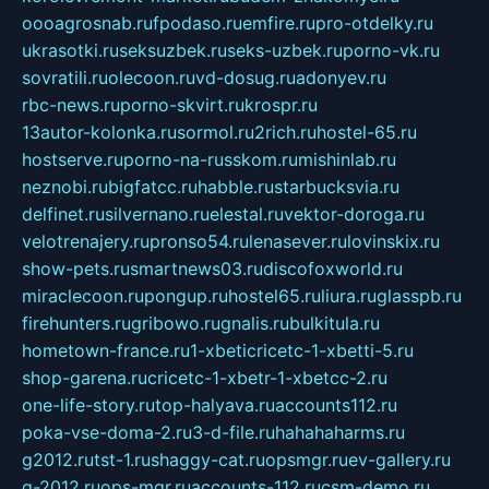
oooagrosnab.ru
fpodaso.ru
emfire.ru
pro-otdelky.ru
ukrasotki.ru
seksuzbek.ru
seks-uzbek.ru
porno-vk.ru
sovratili.ru
olecoon.ru
vd-dosug.ru
adonyev.ru
rbc-news.ru
porno-skvirt.ru
krospr.ru
13autor-kolonka.ru
sormol.ru
2rich.ru
hostel-65.ru
hostserve.ru
porno-na-russkom.ru
mishinlab.ru
neznobi.ru
bigfatcc.ru
habble.ru
starbucksvia.ru
delfinet.ru
silvernano.ru
elestal.ru
vektor-doroga.ru
velotrenajery.ru
pronso54.ru
lenasever.ru
lovinskix.ru
show-pets.ru
smartnews03.ru
discofoxworld.ru
miraclecoon.ru
pongup.ru
hostel65.ru
liura.ru
glasspb.ru
firehunters.ru
gribowo.ru
gnalis.ru
bulkitula.ru
hometown-france.ru
1-xbeticricetc-1-xbetti-5.ru
shop-garena.ru
cricetc-1-xbetr-1-xbetcc-2.ru
one-life-story.ru
top-halyava.ru
accounts112.ru
poka-vse-doma-2.ru
3-d-file.ru
hahahaharms.ru
g2012.ru
tst-1.ru
shaggy-cat.ru
opsmgr.ru
ev-gallery.ru
g-2012.ru
ops-mgr.ru
accounts-112.ru
csm-demo.ru