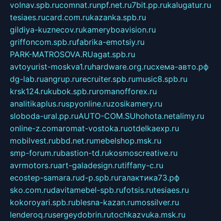
volnav.spb.ru
comnat.ru
npf.net.ru
7bit.pp.ru
kalugatur.ru
tesiaes.ru
card.com.ru
kazanka.spb.ru
gildiya-kuznecov.ru
kameryboavision.ru
griffoncom.spb.ru
fabrika-emotsiy.ru
PARK-MATROSOVA.RU
agat.spb.ru
avtoyurist-moskva1.ru
hardware.org.ru
схема-авто.рф
dg-lab.ru
angrup.ru
recruiter.spb.ru
music8.spb.ru
krsk124.ru
kubok.spb.ru
romanofforex.ru
analitikaplus.ru
spyonline.ru
zosikamery.ru
sloboda-ural.pp.ru
AUTO-COM.SU
hohota.net
alimy.ru
online-z.com
aromat-vostoka.ru
otdelkaexp.ru
mobilvest.ru
bbd.net.ru
mebelshop.msk.ru
smp-forum.ru
bastion-td.ru
kosmoscreative.ru
avrmotors.ru
art-galadesign.ru
tiffany-c.ru
ecostep-samara.ru
d-p.spb.ru
галактика73.рф
sko.com.ru
davitamebel-spb.ru
fotsis.ru
tesiaes.ru
kokoroyari.spb.ru
blesna-kazan.ru
mossilver.ru
lenderoq.ru
sergeydobrin.ru
tochkazvuka.msk.ru