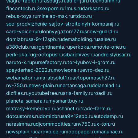
viagra-tablet.ru
fasbags.ru
adler-jun.ru
bandamn.ru
fincontech.ru
3sexporn.ru
1mus.ru
darksand.ru
rebus-toys.ru
minelab-msk.ru
rtdco.ru
seo-prodvizhenie-sajtov-stroitelnyh-kompanij.ru
card-voice.ru
rulonnyygazon177.ru
snow-guard.ru
domizbrusa-9x12spb.ru
demaholding.ru
aalse.ru
a380club.ru
argentinamia.ru
perkoka.ru
movie-one.ru
perk-oka.ru
g-octopus.ru
sibarchives.ru
andreislyusar.ru
naruto-x.ru
pursefactory.ru
tor-lyubov-i-grom.ru
spayderhed-2022.ru
movieone.ru
evro-dez.ru
webamator.ru
ma-absolut1.ru
avtopomosch27.ru
nv-750.ru
news-plain.ru
nertansaga.ru
delanalad.ru
dizfiles.ru
youtubefree.ru
aria-family.ru
roadli.ru
planeta-samara.ru
mysmartbuy.ru
matrasy-kemerovo.ru
ashanet.ru
trade-farm.ru
dotcustoms.ru
domizbrusa9x12spb.ru
autodamp.ru
narasimha.ru
djcommodities.ru
nv750.ru
x-ton.ru
newsplain.ru
cardvoice.ru
modopaper.ru
manunae.ru