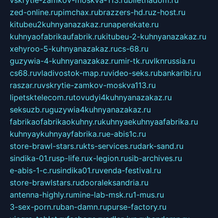
vskrytie-zamkov-moskva-113.ru
biletnadom.ru
zed-online.ru
pimchax.ru
brazzers-hd.ru
z-host.ru
kitubeu2kuhnyanazakaz.ru
naperekate.ru
kuhnyaofabrikaufabrik.ru
kitubeu-2-kuhnyanazakaz.ru
xehyroo-5-kuhnyanazakaz.ru
cs-68.ru
guzywia-4-kuhnyanazakaz.ru
mir-tk.ru
vlknrussia.ru
cs68.ru
vladivostok-map.ru
video-seks.ru
bankaribi.ru
raszar.ru
vskrytie-zamkov-moskva113.ru
lipetsktelecom.ru
tovudyi4kuhnyanazakaz.ru
seksuzb.ru
guzywia4kuhnyanazakaz.ru
fabrikaofabrikaokuhny.ru
kuhnyaekuhnyaafabrika.ru
kuhnyaykuhnyayfabrika.ru
e-abis1c.ru
store-brawl-stars.ru
kts-services.ru
dark-sand.ru
sindika-01.ru
sp-life.ru
x-legion.ru
sib-archives.ru
e-abis-1-c.ru
sindika01.ru
venda-festival.ru
store-brawlstars.ru
dooraleksandria.ru
antenna-highly.ru
mine-lab-msk.ru
1-mus.ru
3-sex-porn.ru
ban-damn.ru
purse-factory.ru