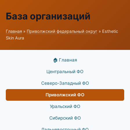
База организаций
Главная
»
Приволжский федеральный округ
» Esthetic
Skin Aura
🏠 Главная
Центральный ФО
Северо-Западный ФО
Приволжский ФО
Уральский ФО
Сибирский ФО
Дальневосточный ФО