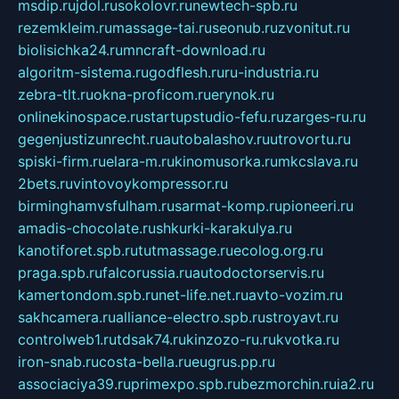
msdip.ru
jdol.ru
sokolovr.ru
newtech-spb.ru
rezemkleim.ru
massage-tai.ru
seonub.ru
zvonitut.ru
biolisichka24.ru
mncraft-download.ru
algoritm-sistema.ru
godflesh.ru
ru-industria.ru
zebra-tlt.ru
okna-proficom.ru
erynok.ru
onlinekinospace.ru
startupstudio-fefu.ru
zarges-ru.ru
gegenjustizunrecht.ru
autobalashov.ru
utrovortu.ru
spiski-firm.ru
elara-m.ru
kinomusorka.ru
mkcslava.ru
2bets.ru
vintovoykompressor.ru
birminghamvsfulham.ru
sarmat-komp.ru
pioneeri.ru
amadis-chocolate.ru
shkurki-karakulya.ru
kanotiforet.spb.ru
tutmassage.ru
ecolog.org.ru
praga.spb.ru
falcorussia.ru
autodoctorservis.ru
kamertondom.spb.ru
net-life.net.ru
avto-vozim.ru
sakhcamera.ru
alliance-electro.spb.ru
stroyavt.ru
controlweb1.ru
tdsak74.ru
kinzozo-ru.ru
kvotka.ru
iron-snab.ru
costa-bella.ru
eugrus.pp.ru
associaciya39.ru
primexpo.spb.ru
bezmorchin.ru
ia2.ru