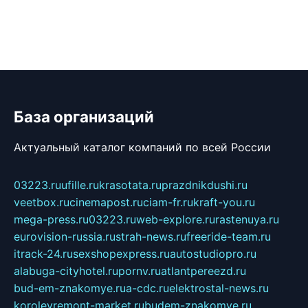
База организаций
Актуальный каталог компаний по всей России
03223.ru
ufille.ru
krasotata.ru
prazdnikdushi.ru
veetbox.ru
cinemapost.ru
ciam-fr.ru
kraft-you.ru
mega-press.ru
03223.ru
web-explore.ru
rastenuya.ru
eurovision-russia.ru
strah-news.ru
freeride-team.ru
itrack-24.ru
sexshopexpress.ru
autostudiopro.ru
alabuga-cityhotel.ru
pornv.ru
atlantpereezd.ru
bud-em-znakomye.ru
a-cdc.ru
elektrostal-news.ru
korolevremont-market.ru
budem-znakomye.ru