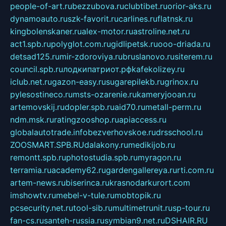
people-of-art.ru
bezzubova.ru
clubtibet.ru
orior-aks.ru
dynamoauto.ru
szk-favorit.ru
carlines.ru
flatnsk.ru
kingbolenskaner.ru
alex-motor.ru
astroline.net.ru
act1.spb.ru
polyglot.com.ru
gidlipetsk.ru
ooo-driada.ru
detsad125.ru
mir-zdoroviya.ru
bruslanovo.ru
siterem.ru
council.spb.ru
лодкипатриот.рф
kafekolizey.ru
iclub.net.ru
gazon-easy.ru
sugarepilekb.ru
grinox.ru
pylesostineco.ru
msts-ozarenie.ru
kameryjooan.ru
artemovskij.ru
dopler.spb.ru
aid70.ru
metall-perm.ru
ndm.msk.ru
ratingzooshop.ru
apiaccess.ru
globalautotrade.info
bezverhovskoe.ru
drsschool.ru
ZOOSMART.SPB.RU
dalakony.ru
medikijob.ru
remontt.spb.ru
photostudia.spb.ru
myragon.ru
terramia.ru
academy62.ru
gardengallereya.ru
rti.com.ru
artem-news.ru
biserinca.ru
krasnodarkurort.com
imshowtv.ru
mebel-v-tule.ru
mobtopik.ru
pcsecurity.net.ru
tool-sib.ru
multimetrunit.ru
sp-tour.ru
fan-cs.ru
santeh-russia.ru
symbian9.net.ru
DSHAIR.RU