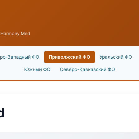
 Harmony Med
ро-Западный ФО
Приволжский ФО
Уральский ФО
Южный ФО
Северо-Кавказский ФО
d