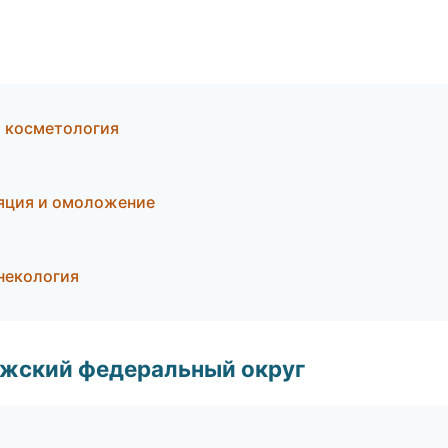
я косметология
иляция и омоложение
инекология
лжский федеральный округ