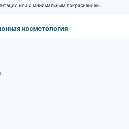
литации или с минимальным покраснением.
ионная косметология
д