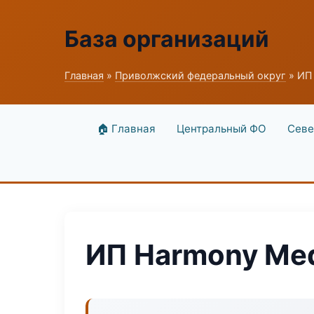
База организаций
Главная
»
Приволжский федеральный округ
» ИП
🏠 Главная
Центральный ФО
Севе
ИП Harmony Me