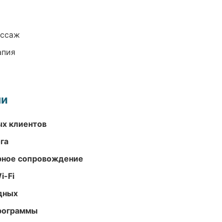
ассаж
апия
ми
ых клиентов
га
урное сопровождение
i-Fi
одных
программы