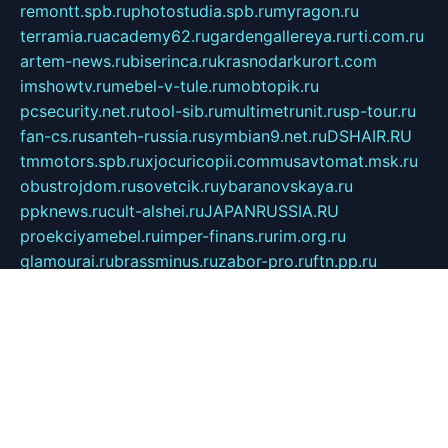
remontt.spb.ru
photostudia.spb.ru
myragon.ru
terramia.ru
academy62.ru
gardengallereya.ru
rti.com.ru
artem-news.ru
biserinca.ru
krasnodarkurort.com
imshowtv.ru
mebel-v-tule.ru
mobtopik.ru
pcsecurity.net.ru
tool-sib.ru
multimetrunit.ru
sp-tour.ru
fan-cs.ru
santeh-russia.ru
symbian9.net.ru
DSHAIR.RU
tmmotors.spb.ru
xjocuricopii.com
musavtomat.msk.ru
obustrojdom.ru
sovetcik.ru
ybaranovskaya.ru
ppknews.ru
cult-alshei.ru
JAPANRUSSIA.RU
proekciyamebel.ru
imper-finans.ru
rim.org.ru
glamourai.ru
brassminus.ru
zabor-pro.ru
ftn.pp.ru
dorogoe58.ru
laimengpacker.ru
kuzova-zapchasti.ru
sageerp.ru
taxodrom.ru
dsrazvitie.ru
hardcity.net.ru
ratinghomegames.ru
topservice25.ru
gubernyan.ru
gtglasslined.ru
ii4.ru
tssport.spb.ru
andorra24.com
blackwallstreet.ru
oboimos.ru
optim-doors.com.ru
ikuch.ru
nycr.org.ru
npa21.ru
vremya-ch.spb.ru
desert000.ru
ivtorgi.ru
ifiori.ru
catalog-statei.ru