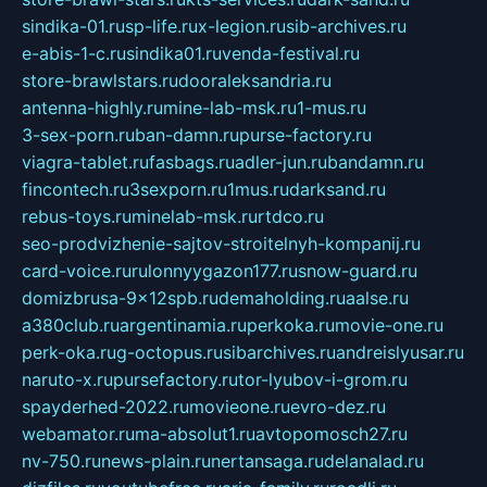
sindika-01.ru
sp-life.ru
x-legion.ru
sib-archives.ru
e-abis-1-c.ru
sindika01.ru
venda-festival.ru
store-brawlstars.ru
dooraleksandria.ru
antenna-highly.ru
mine-lab-msk.ru
1-mus.ru
3-sex-porn.ru
ban-damn.ru
purse-factory.ru
viagra-tablet.ru
fasbags.ru
adler-jun.ru
bandamn.ru
fincontech.ru
3sexporn.ru
1mus.ru
darksand.ru
rebus-toys.ru
minelab-msk.ru
rtdco.ru
seo-prodvizhenie-sajtov-stroitelnyh-kompanij.ru
card-voice.ru
rulonnyygazon177.ru
snow-guard.ru
domizbrusa-9x12spb.ru
demaholding.ru
aalse.ru
a380club.ru
argentinamia.ru
perkoka.ru
movie-one.ru
perk-oka.ru
g-octopus.ru
sibarchives.ru
andreislyusar.ru
naruto-x.ru
pursefactory.ru
tor-lyubov-i-grom.ru
spayderhed-2022.ru
movieone.ru
evro-dez.ru
webamator.ru
ma-absolut1.ru
avtopomosch27.ru
nv-750.ru
news-plain.ru
nertansaga.ru
delanalad.ru