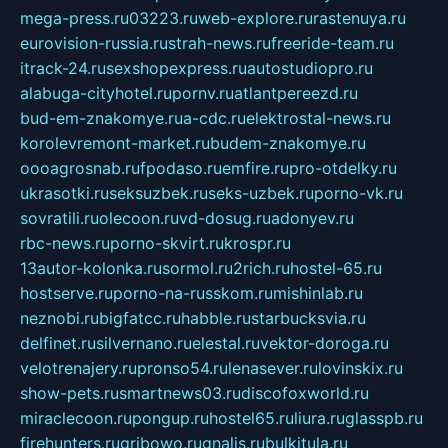
mega-press.ru
03223.ru
web-explore.ru
rastenuya.ru
eurovision-russia.ru
strah-news.ru
freeride-team.ru
itrack-24.ru
sexshopexpress.ru
autostudiopro.ru
alabuga-cityhotel.ru
pornv.ru
atlantpereezd.ru
bud-em-znakomye.ru
a-cdc.ru
elektrostal-news.ru
korolevremont-market.ru
budem-znakomye.ru
oooagrosnab.ru
fpodaso.ru
emfire.ru
pro-otdelky.ru
ukrasotki.ru
seksuzbek.ru
seks-uzbek.ru
porno-vk.ru
sovratili.ru
olecoon.ru
vd-dosug.ru
adonyev.ru
rbc-news.ru
porno-skvirt.ru
krospr.ru
13autor-kolonka.ru
sormol.ru
2rich.ru
hostel-65.ru
hostserve.ru
porno-na-russkom.ru
mishinlab.ru
neznobi.ru
bigfatcc.ru
habble.ru
starbucksvia.ru
delfinet.ru
silvernano.ru
elestal.ru
vektor-doroga.ru
velotrenajery.ru
pronso54.ru
lenasever.ru
lovinskix.ru
show-pets.ru
smartnews03.ru
discofoxworld.ru
miraclecoon.ru
pongup.ru
hostel65.ru
liura.ru
glasspb.ru
firehunters.ru
gribowo.ru
gnalis.ru
bulkitula.ru