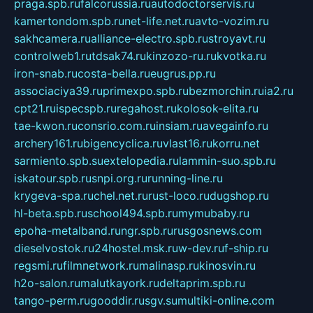
praga.spb.ru
falcorussia.ru
autodoctorservis.ru
kamertondom.spb.ru
net-life.net.ru
avto-vozim.ru
sakhcamera.ru
alliance-electro.spb.ru
stroyavt.ru
controlweb1.ru
tdsak74.ru
kinzozo-ru.ru
kvotka.ru
iron-snab.ru
costa-bella.ru
eugrus.pp.ru
associaciya39.ru
primexpo.spb.ru
bezmorchin.ru
ia2.ru
cpt21.ru
ispecspb.ru
regahost.ru
kolosok-elita.ru
tae-kwon.ru
consrio.com.ru
insiam.ru
avegainfo.ru
archery161.ru
bigencyclica.ru
vlast16.ru
korru.net
sarmiento.spb.su
extelopedia.ru
lammin-suo.spb.ru
iskatour.spb.ru
snpi.org.ru
running-line.ru
krygeva-spa.ru
chel.net.ru
rust-loco.ru
dugshop.ru
hl-beta.spb.ru
school494.spb.ru
mymubaby.ru
epoha-metalband.ru
ngr.spb.ru
rusgosnews.com
dieselvostok.ru
24hostel.msk.ru
w-dev.ru
f-ship.ru
regsmi.ru
filmnetwork.ru
malinasp.ru
kinosvin.ru
h2o-salon.ru
malutkayork.ru
deltaprim.spb.ru
tango-perm.ru
gooddir.ru
sgv.su
multiki-online.com