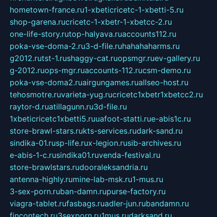
hometown-france.ru
1-xbeticricetc-1-xbetti-5.ru
shop-garena.ru
cricetc-1-xbetr-1-xbetcc-2.ru
one-life-story.ru
top-halyava.ru
accounts112.ru
poka-vse-doma-2.ru
3-d-file.ru
hahahaharms.ru
g2012.ru
tst-1.ru
shaggy-cat.ru
opsmgr.ru
ev-gallery.ru
g-2012.ru
ops-mgr.ru
accounts-112.ru
csm-demo.ru
poka-vse-doma2.ru
airgungames.ru
allseo-host.ru
tehosmotre.ru
varieta-yug.ru
cricetc1xbetr1xbetcc2.ru
raytor-d.ru
atillagunn.ru
3d-file.ru
1xbeticricetc1xbetti5.ru
uafoot-statti.ru
e-abis1c.ru
store-brawl-stars.ru
kts-services.ru
dark-sand.ru
sindika-01.ru
sp-life.ru
x-legion.ru
sib-archives.ru
e-abis-1-c.ru
sindika01.ru
venda-festival.ru
store-brawlstars.ru
dooraleksandria.ru
antenna-highly.ru
mine-lab-msk.ru
1-mus.ru
3-sex-porn.ru
ban-damn.ru
purse-factory.ru
viagra-tablet.ru
fasbags.ru
adler-jun.ru
bandamn.ru
fincontech.ru
3sexporn.ru
1mus.ru
darksand.ru