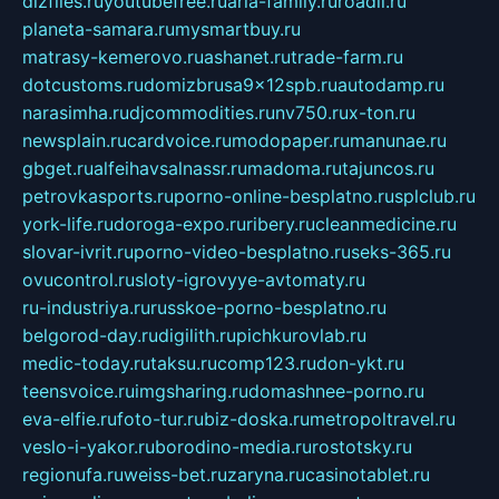
dizfiles.ru
youtubefree.ru
aria-family.ru
roadli.ru
planeta-samara.ru
mysmartbuy.ru
matrasy-kemerovo.ru
ashanet.ru
trade-farm.ru
dotcustoms.ru
domizbrusa9x12spb.ru
autodamp.ru
narasimha.ru
djcommodities.ru
nv750.ru
x-ton.ru
newsplain.ru
cardvoice.ru
modopaper.ru
manunae.ru
gbget.ru
alfeihavsalnassr.ru
madoma.ru
tajuncos.ru
petrovkasports.ru
porno-online-besplatno.ru
splclub.ru
york-life.ru
doroga-expo.ru
ribery.ru
cleanmedicine.ru
slovar-ivrit.ru
porno-video-besplatno.ru
seks-365.ru
ovucontrol.ru
sloty-igrovyye-avtomaty.ru
ru-industriya.ru
russkoe-porno-besplatno.ru
belgorod-day.ru
digilith.ru
pichkurovlab.ru
medic-today.ru
taksu.ru
comp123.ru
don-ykt.ru
teensvoice.ru
imgsharing.ru
domashnee-porno.ru
eva-elfie.ru
foto-tur.ru
biz-doska.ru
metropoltravel.ru
veslo-i-yakor.ru
borodino-media.ru
rostotsky.ru
regionufa.ru
weiss-bet.ru
zaryna.ru
casinotablet.ru