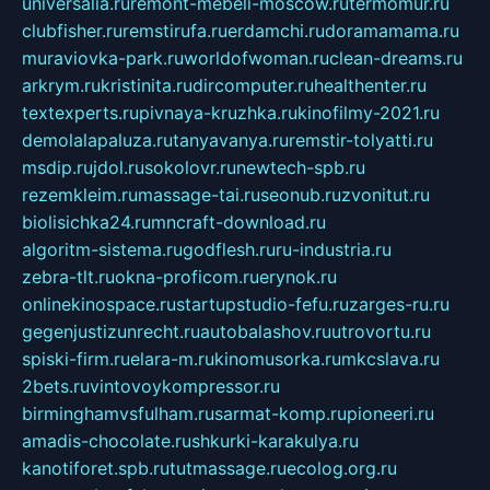
universalia.ru
remont-mebeli-moscow.ru
termomur.ru
clubfisher.ru
remstirufa.ru
erdamchi.ru
doramamama.ru
muraviovka-park.ru
worldofwoman.ru
clean-dreams.ru
arkrym.ru
kristinita.ru
dircomputer.ru
healthenter.ru
textexperts.ru
pivnaya-kruzhka.ru
kinofilmy-2021.ru
demolalapaluza.ru
tanyavanya.ru
remstir-tolyatti.ru
msdip.ru
jdol.ru
sokolovr.ru
newtech-spb.ru
rezemkleim.ru
massage-tai.ru
seonub.ru
zvonitut.ru
biolisichka24.ru
mncraft-download.ru
algoritm-sistema.ru
godflesh.ru
ru-industria.ru
zebra-tlt.ru
okna-proficom.ru
erynok.ru
onlinekinospace.ru
startupstudio-fefu.ru
zarges-ru.ru
gegenjustizunrecht.ru
autobalashov.ru
utrovortu.ru
spiski-firm.ru
elara-m.ru
kinomusorka.ru
mkcslava.ru
2bets.ru
vintovoykompressor.ru
birminghamvsfulham.ru
sarmat-komp.ru
pioneeri.ru
amadis-chocolate.ru
shkurki-karakulya.ru
kanotiforet.spb.ru
tutmassage.ru
ecolog.org.ru