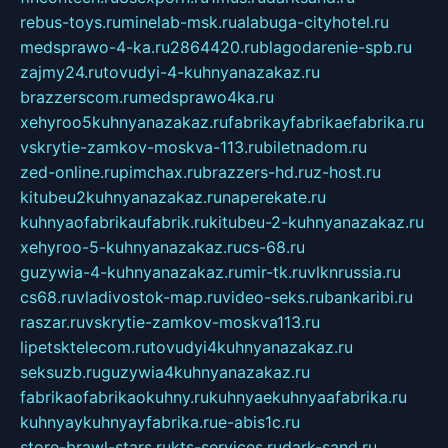
rebus-toys.ru
minelab-msk.ru
alabuga-cityhotel.ru
medsprawo-4-ka.ru
2864420.ru
blagodarenie-spb.ru
zajmy24.ru
tovudyi-4-kuhnyanazakaz.ru
brazzerscom.ru
medsprawo4ka.ru
xehyroo5kuhnyanazakaz.ru
fabrikayfabrikaefabrika.ru
vskrytie-zamkov-moskva-113.ru
biletnadom.ru
zed-online.ru
pimchax.ru
brazzers-hd.ru
z-host.ru
kitubeu2kuhnyanazakaz.ru
naperekate.ru
kuhnyaofabrikaufabrik.ru
kitubeu-2-kuhnyanazakaz.ru
xehyroo-5-kuhnyanazakaz.ru
cs-68.ru
guzywia-4-kuhnyanazakaz.ru
mir-tk.ru
vlknrussia.ru
cs68.ru
vladivostok-map.ru
video-seks.ru
bankaribi.ru
raszar.ru
vskrytie-zamkov-moskva113.ru
lipetsktelecom.ru
tovudyi4kuhnyanazakaz.ru
seksuzb.ru
guzywia4kuhnyanazakaz.ru
fabrikaofabrikaokuhny.ru
kuhnyaekuhnyaafabrika.ru
kuhnyaykuhnyayfabrika.ru
e-abis1c.ru
store-brawl-stars.ru
kts-services.ru
dark-sand.ru