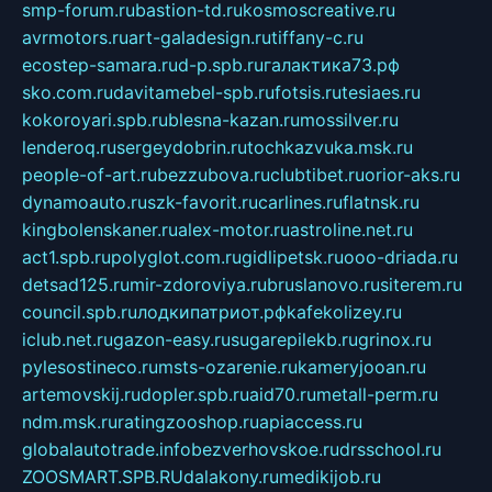
smp-forum.ru
bastion-td.ru
kosmoscreative.ru
avrmotors.ru
art-galadesign.ru
tiffany-c.ru
ecostep-samara.ru
d-p.spb.ru
галактика73.рф
sko.com.ru
davitamebel-spb.ru
fotsis.ru
tesiaes.ru
kokoroyari.spb.ru
blesna-kazan.ru
mossilver.ru
lenderoq.ru
sergeydobrin.ru
tochkazvuka.msk.ru
people-of-art.ru
bezzubova.ru
clubtibet.ru
orior-aks.ru
dynamoauto.ru
szk-favorit.ru
carlines.ru
flatnsk.ru
kingbolenskaner.ru
alex-motor.ru
astroline.net.ru
act1.spb.ru
polyglot.com.ru
gidlipetsk.ru
ooo-driada.ru
detsad125.ru
mir-zdoroviya.ru
bruslanovo.ru
siterem.ru
council.spb.ru
лодкипатриот.рф
kafekolizey.ru
iclub.net.ru
gazon-easy.ru
sugarepilekb.ru
grinox.ru
pylesostineco.ru
msts-ozarenie.ru
kameryjooan.ru
artemovskij.ru
dopler.spb.ru
aid70.ru
metall-perm.ru
ndm.msk.ru
ratingzooshop.ru
apiaccess.ru
globalautotrade.info
bezverhovskoe.ru
drsschool.ru
ZOOSMART.SPB.RU
dalakony.ru
medikijob.ru