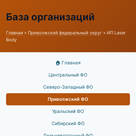
База организаций
Главная
»
Приволжский федеральный округ
» ИП Laser
Body
🏠 Главная
Центральный ФО
Северо-Западный ФО
Приволжский ФО
Уральский ФО
Сибирский ФО
Дальневосточный ФО