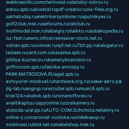
webkrasotki.com
cherinvest.ru
detskiy-ostrov.ru
ankou.spb.ru
alvesta1.ru
pdf-creator.ru
nix-files.org.ru
sakhatoday.ru
elektrikersymboler.ru
sputnikyes.ru
golf2club.msk.ru
aeforums.ru
zallclub.ru
multimodal.msk.ru
habaigry.ru
haikko.ru
sobakopedia.ru
isz-fest.ru
ewnc.info
screensaver-clock.net.ru
volnav.spb.ru
comnat.ru
npf.net.ru
7bit.pp.ru
kalugatur.ru
tesiaes.ru
card.com.ru
kazanka.spb.ru
gildiya-kuznecov.ru
kameryboavision.ru
griffoncom.spb.ru
fabrika-emotsiy.ru
PARK-MATROSOVA.RU
agat.spb.ru
avtoyurist-moskva1.ru
hardware.org.ru
схема-авто.рф
dg-lab.ru
angrup.ru
recruiter.spb.ru
music8.spb.ru
krsk124.ru
kubok.spb.ru
romanofforex.ru
analitikaplus.ru
spyonline.ru
zosikamery.ru
sloboda-ural.pp.ru
AUTO-COM.SU
hohota.net
alimy.ru
online-z.com
aromat-vostoka.ru
otdelkaexp.ru
mobilvest.ru
bbd.net.ru
mebelshop.msk.ru