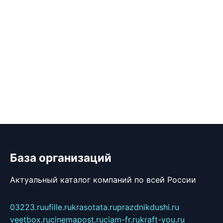
База организаций
Актуальный каталог компаний по всей России
03223.ru
ufille.ru
krasotata.ru
prazdnikdushi.ru
veetbox.ru
cinemapost.ru
ciam-fr.ru
kraft-you.ru