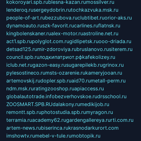
kokoroyari.spb.ru
blesna-kazan.ru
mossilver.ru
lenderoq.ru
sergeydobrin.ru
tochkazvuka.msk.ru
people-of-art.ru
bezzubova.ru
clubtibet.ru
orior-aks.ru
dynamoauto.ru
szk-favorit.ru
carlines.ru
flatnsk.ru
kingbolenskaner.ru
alex-motor.ru
astroline.net.ru
act1.spb.ru
polyglot.com.ru
gidlipetsk.ru
ooo-driada.ru
detsad125.ru
mir-zdoroviya.ru
bruslanovo.ru
siterem.ru
council.spb.ru
лодкипатриот.рф
kafekolizey.ru
iclub.net.ru
gazon-easy.ru
sugarepilekb.ru
grinox.ru
pylesostineco.ru
msts-ozarenie.ru
kameryjooan.ru
artemovskij.ru
dopler.spb.ru
aid70.ru
metall-perm.ru
ndm.msk.ru
ratingzooshop.ru
apiaccess.ru
globalautotrade.info
bezverhovskoe.ru
drsschool.ru
ZOOSMART.SPB.RU
dalakony.ru
medikijob.ru
remontt.spb.ru
photostudia.spb.ru
myragon.ru
terramia.ru
academy62.ru
gardengallereya.ru
rti.com.ru
artem-news.ru
biserinca.ru
krasnodarkurort.com
imshowtv.ru
mebel-v-tule.ru
mobtopik.ru