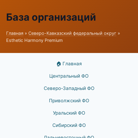
База организаций
Главная
»
Северо-Кавказский федеральный округ
»
Esthetic Harmony Premium
🏠 Главная
Центральный ФО
Северо-Западный ФО
Приволжский ФО
Уральский ФО
Сибирский ФО
Дальневосточный ФО