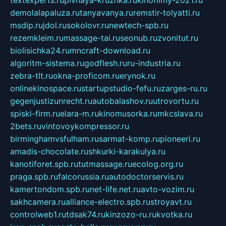
demolalapaluza.ru
tanyavanya.ru
remstir-tolyatti.ru
msdip.ru
jdol.ru
sokolovr.ru
newtech-spb.ru
rezemkleim.ru
massage-tai.ru
seonub.ru
zvonitut.ru
biolisichka24.ru
mncraft-download.ru
algoritm-sistema.ru
godflesh.ru
ru-industria.ru
zebra-tlt.ru
okna-proficom.ru
erynok.ru
onlinekinospace.ru
startupstudio-fefu.ru
zarges-ru.ru
gegenjustizunrecht.ru
autobalashov.ru
utrovortu.ru
spiski-firm.ru
elara-m.ru
kinomusorka.ru
mkcslava.ru
2bets.ru
vintovoykompressor.ru
birminghamvsfulham.ru
sarmat-komp.ru
pioneeri.ru
amadis-chocolate.ru
shkurki-karakulya.ru
kanotiforet.spb.ru
tutmassage.ru
ecolog.org.ru
praga.spb.ru
falcorussia.ru
autodoctorservis.ru
kamertondom.spb.ru
net-life.net.ru
avto-vozim.ru
sakhcamera.ru
alliance-electro.spb.ru
stroyavt.ru
controlweb1.ru
tdsak74.ru
kinzozo-ru.ru
kvotka.ru