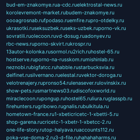
bud-em-znakomye.ru
a-cdc.ru
elektrostal-news.ru
korolevremont-market.ru
budem-znakomye.ru
oooagrosnab.ru
fpodaso.ru
emfire.ru
pro-otdelky.ru
ukrasotki.ru
seksuzbek.ru
seks-uzbek.ru
porno-vk.ru
sovratili.ru
olecoon.ru
vd-dosug.ru
adonyev.ru
rbc-news.ru
porno-skvirt.ru
krospr.ru
13autor-kolonka.ru
sormol.ru
2rich.ru
hostel-65.ru
hostserve.ru
porno-na-russkom.ru
mishinlab.ru
neznobi.ru
bigfatcc.ru
habble.ru
starbucksvia.ru
delfinet.ru
silvernano.ru
elestal.ru
vektor-doroga.ru
velotrenajery.ru
pronso54.ru
lenasever.ru
lovinskix.ru
show-pets.ru
smartnews03.ru
discofoxworld.ru
miraclecoon.ru
pongup.ru
hostel65.ru
liura.ru
glasspb.ru
firehunters.ru
gribowo.ru
gnalis.ru
bulkitula.ru
hometown-france.ru
1-xbeticricetc-1-xbetti-5.ru
shop-garena.ru
cricetc-1-xbetr-1-xbetcc-2.ru
one-life-story.ru
top-halyava.ru
accounts112.ru
poka-vse-doma-2.ru
3-d-file.ru
hahahaharms.ru