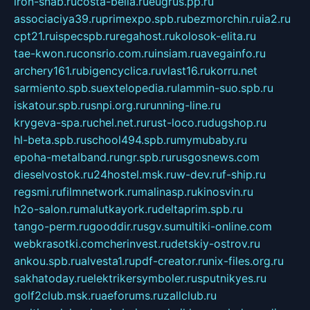
iron-snab.ru
costa-bella.ru
eugrus.pp.ru
associaciya39.ru
primexpo.spb.ru
bezmorchin.ru
ia2.ru
cpt21.ru
ispecspb.ru
regahost.ru
kolosok-elita.ru
tae-kwon.ru
consrio.com.ru
insiam.ru
avegainfo.ru
archery161.ru
bigencyclica.ru
vlast16.ru
korru.net
sarmiento.spb.su
extelopedia.ru
lammin-suo.spb.ru
iskatour.spb.ru
snpi.org.ru
running-line.ru
krygeva-spa.ru
chel.net.ru
rust-loco.ru
dugshop.ru
hl-beta.spb.ru
school494.spb.ru
mymubaby.ru
epoha-metalband.ru
ngr.spb.ru
rusgosnews.com
dieselvostok.ru
24hostel.msk.ru
w-dev.ru
f-ship.ru
regsmi.ru
filmnetwork.ru
malinasp.ru
kinosvin.ru
h2o-salon.ru
malutkayork.ru
deltaprim.spb.ru
tango-perm.ru
gooddir.ru
sgv.su
multiki-online.com
webkrasotki.com
cherinvest.ru
detskiy-ostrov.ru
ankou.spb.ru
alvesta1.ru
pdf-creator.ru
nix-files.org.ru
sakhatoday.ru
elektrikersymboler.ru
sputnikyes.ru
golf2club.msk.ru
aeforums.ru
zallclub.ru