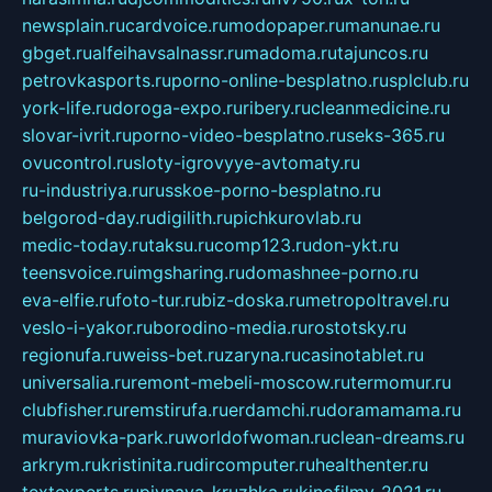
newsplain.ru
cardvoice.ru
modopaper.ru
manunae.ru
gbget.ru
alfeihavsalnassr.ru
madoma.ru
tajuncos.ru
petrovkasports.ru
porno-online-besplatno.ru
splclub.ru
york-life.ru
doroga-expo.ru
ribery.ru
cleanmedicine.ru
slovar-ivrit.ru
porno-video-besplatno.ru
seks-365.ru
ovucontrol.ru
sloty-igrovyye-avtomaty.ru
ru-industriya.ru
russkoe-porno-besplatno.ru
belgorod-day.ru
digilith.ru
pichkurovlab.ru
medic-today.ru
taksu.ru
comp123.ru
don-ykt.ru
teensvoice.ru
imgsharing.ru
domashnee-porno.ru
eva-elfie.ru
foto-tur.ru
biz-doska.ru
metropoltravel.ru
veslo-i-yakor.ru
borodino-media.ru
rostotsky.ru
regionufa.ru
weiss-bet.ru
zaryna.ru
casinotablet.ru
universalia.ru
remont-mebeli-moscow.ru
termomur.ru
clubfisher.ru
remstirufa.ru
erdamchi.ru
doramamama.ru
muraviovka-park.ru
worldofwoman.ru
clean-dreams.ru
arkrym.ru
kristinita.ru
dircomputer.ru
healthenter.ru
textexperts.ru
pivnaya-kruzhka.ru
kinofilmy-2021.ru