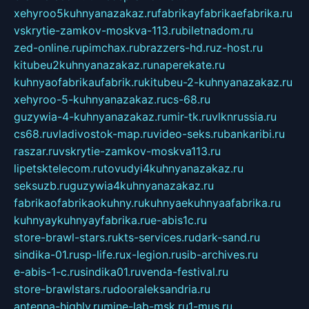
xehyroo5kuhnyanazakaz.ru
fabrikayfabrikaefabrika.ru
vskrytie-zamkov-moskva-113.ru
biletnadom.ru
zed-online.ru
pimchax.ru
brazzers-hd.ru
z-host.ru
kitubeu2kuhnyanazakaz.ru
naperekate.ru
kuhnyaofabrikaufabrik.ru
kitubeu-2-kuhnyanazakaz.ru
xehyroo-5-kuhnyanazakaz.ru
cs-68.ru
guzywia-4-kuhnyanazakaz.ru
mir-tk.ru
vlknrussia.ru
cs68.ru
vladivostok-map.ru
video-seks.ru
bankaribi.ru
raszar.ru
vskrytie-zamkov-moskva113.ru
lipetsktelecom.ru
tovudyi4kuhnyanazakaz.ru
seksuzb.ru
guzywia4kuhnyanazakaz.ru
fabrikaofabrikaokuhny.ru
kuhnyaekuhnyaafabrika.ru
kuhnyaykuhnyayfabrika.ru
e-abis1c.ru
store-brawl-stars.ru
kts-services.ru
dark-sand.ru
sindika-01.ru
sp-life.ru
x-legion.ru
sib-archives.ru
e-abis-1-c.ru
sindika01.ru
venda-festival.ru
store-brawlstars.ru
dooraleksandria.ru
antenna-highly.ru
mine-lab-msk.ru
1-mus.ru