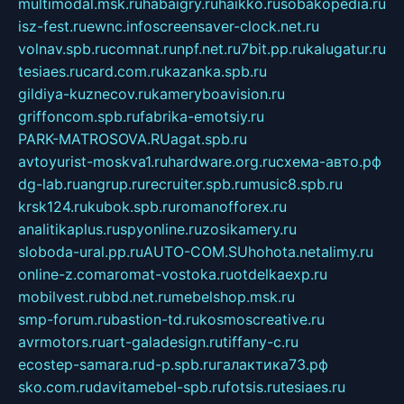
multimodal.msk.ru
habaigry.ru
haikko.ru
sobakopedia.ru
isz-fest.ru
ewnc.info
screensaver-clock.net.ru
volnav.spb.ru
comnat.ru
npf.net.ru
7bit.pp.ru
kalugatur.ru
tesiaes.ru
card.com.ru
kazanka.spb.ru
gildiya-kuznecov.ru
kameryboavision.ru
griffoncom.spb.ru
fabrika-emotsiy.ru
PARK-MATROSOVA.RU
agat.spb.ru
avtoyurist-moskva1.ru
hardware.org.ru
схема-авто.рф
dg-lab.ru
angrup.ru
recruiter.spb.ru
music8.spb.ru
krsk124.ru
kubok.spb.ru
romanofforex.ru
analitikaplus.ru
spyonline.ru
zosikamery.ru
sloboda-ural.pp.ru
AUTO-COM.SU
hohota.net
alimy.ru
online-z.com
aromat-vostoka.ru
otdelkaexp.ru
mobilvest.ru
bbd.net.ru
mebelshop.msk.ru
smp-forum.ru
bastion-td.ru
kosmoscreative.ru
avrmotors.ru
art-galadesign.ru
tiffany-c.ru
ecostep-samara.ru
d-p.spb.ru
галактика73.рф
sko.com.ru
davitamebel-spb.ru
fotsis.ru
tesiaes.ru