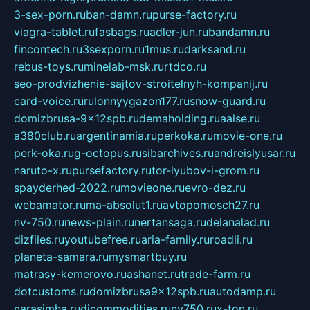
3-sex-porn.ru
ban-damn.ru
purse-factory.ru
viagra-tablet.ru
fasbags.ru
adler-jun.ru
bandamn.ru
fincontech.ru
3sexporn.ru
1mus.ru
darksand.ru
rebus-toys.ru
minelab-msk.ru
rtdco.ru
seo-prodvizhenie-sajtov-stroitelnyh-kompanij.ru
card-voice.ru
rulonnyygazon177.ru
snow-guard.ru
domizbrusa-9x12spb.ru
demaholding.ru
aalse.ru
a380club.ru
argentinamia.ru
perkoka.ru
movie-one.ru
perk-oka.ru
g-octopus.ru
sibarchives.ru
andreislyusar.ru
naruto-x.ru
pursefactory.ru
tor-lyubov-i-grom.ru
spayderhed-2022.ru
movieone.ru
evro-dez.ru
webamator.ru
ma-absolut1.ru
avtopomosch27.ru
nv-750.ru
news-plain.ru
nertansaga.ru
delanalad.ru
dizfiles.ru
youtubefree.ru
aria-family.ru
roadli.ru
planeta-samara.ru
mysmartbuy.ru
matrasy-kemerovo.ru
ashanet.ru
trade-farm.ru
dotcustoms.ru
domizbrusa9x12spb.ru
autodamp.ru
narasimha.ru
djcommodities.ru
nv750.ru
x-ton.ru