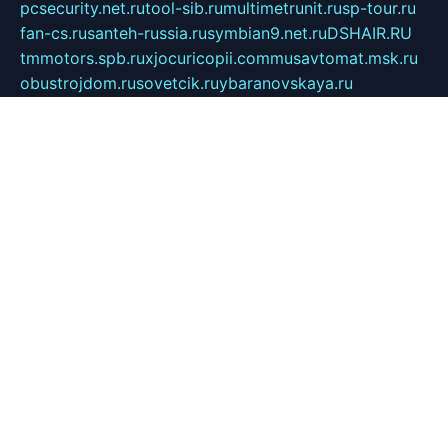
pcsecurity.net.ru
tool-sib.ru
multimetrunit.ru
sp-tour.ru
fan-cs.ru
santeh-russia.ru
symbian9.net.ru
DSHAIR.RU
tmmotors.spb.ru
xjocuricopii.com
musavtomat.msk.ru
obustrojdom.ru
sovetcik.ru
ybaranovskaya.ru
ppknews.ru
cult-alshei.ru
JAPANRUSSIA.RU
proekciyamebel.ru
imper-finans.ru
rim.org.ru
glamourai.ru
brassminus.ru
zabor-pro.ru
ftn.pp.ru
dorogoe58.ru
laimengpacker.ru
kuzova-zapchasti.ru
sageerp.ru
taxodrom.ru
dsrazvitie.ru
hardcity.net.ru
ratinghomegames.ru
topservice25.ru
gubernyan.ru
gtglasslined.ru
ii4.ru
tssport.spb.ru
andorra24.com
blackwallstreet.ru
oboimos.ru
optim-doors.com.ru
ikuch.ru
nycr.org.ru
npa21.ru
vremya-ch.spb.ru
desert000.ru
ivtorgi.ru
ifiori.ru
catalog-statei.ru
dcv.org.ru
spetsmaster174.ru
ipkameryhiseeu.ru
dum26.ru
ruspol.spb.ru
fr-opendp.ru
kam-solnyshko.ru
cheyenne-arapaho.ru
sevzapmetal.spb.ru
ted-lapidus.spb.ru
parasite-eliminator.ru