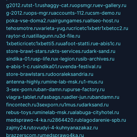
g2012.ru
tst-1.ru
shaggy-cat.ru
opsmgr.ru
ev-gallery.ru
g-2012.ru
ops-mgr.ru
accounts-112.ru
csm-demo.ru
poka-vse-doma2.ru
airgungames.ru
allseo-host.ru
tehosmotre.ru
varieta-yug.ru
cricetc1xbetr1xbetcc2.ru
raytor-d.ru
atillagunn.ru
3d-file.ru
1xbeticricetc1xbetti5.ru
uafoot-statti.ru
e-abis1c.ru
store-brawl-stars.ru
kts-services.ru
dark-sand.ru
sindika-01.ru
sp-life.ru
x-legion.ru
sib-archives.ru
e-abis-1-c.ru
sindika01.ru
venda-festival.ru
store-brawlstars.ru
dooraleksandria.ru
antenna-highly.ru
mine-lab-msk.ru
1-mus.ru
3-sex-porn.ru
ban-damn.ru
purse-factory.ru
viagra-tablet.ru
fasbags.ru
adler-jun.ru
bandamn.ru
fincontech.ru
3sexporn.ru
1mus.ru
darksand.ru
rebus-toys.ru
minelab-msk.ru
alabuga-cityhotel.ru
medsprawo-4-ka.ru
2864420.ru
blagodarenie-spb.ru
zajmy24.ru
tovudyi-4-kuhnyanazakaz.ru
brazzerscom.ru
medsprawo4ka.ru