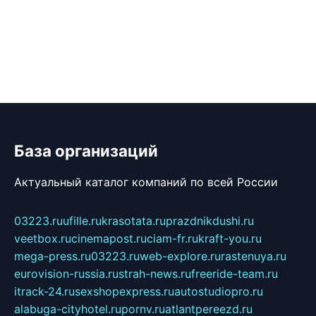
База организаций
Актуальный каталог компаний по всей России
03223.ru
ufille.ru
krasotata.ru
prazdnikdushi.ru
veetbox.ru
cinemapost.ru
ciam-fr.ru
kraft-you.ru
mega-press.ru
03223.ru
web-explore.ru
rastenuya.ru
eurovision-russia.ru
strah-news.ru
freeride-team.ru
itrack-24.ru
sexshopexpress.ru
autostudiopro.ru
alabuga-cityhotel.ru
pornv.ru
atlantpereezd.ru