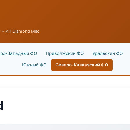
г
» ИП Diamond Med
ро-Западный ФО
Приволжский ФО
Уральский ФО
Южный ФО
Северо-Кавказский ФО
d