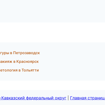
гуры в Петрозаводск
макияж в Красноярск
метология в Тольятти
-Кавказский федеральный округ
|
Главная страниц