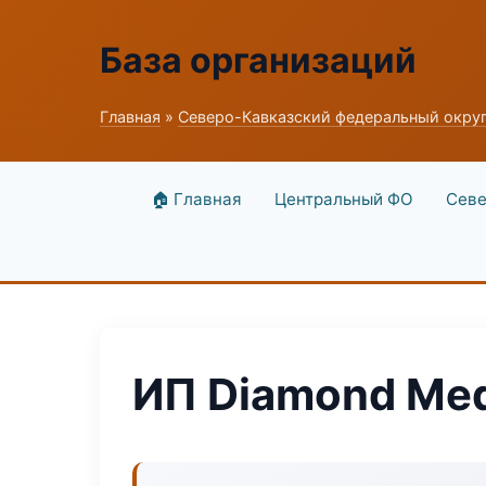
База организаций
Главная
»
Северо-Кавказский федеральный окру
🏠 Главная
Центральный ФО
Севе
ИП Diamond Me