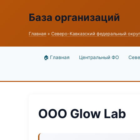
База организаций
Главная
»
Северо-Кавказский федеральный окру
🏠 Главная
Центральный ФО
Севе
ООО Glow Lab