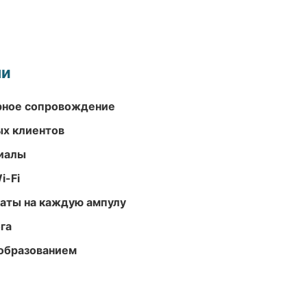
ми
урное сопровождение
ых клиентов
риалы
i-Fi
аты на каждую ампулу
га
образованием