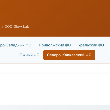
г
» ООО Glow Lab
ро-Западный ФО
Приволжский ФО
Уральский ФО
Южный ФО
Северо-Кавказский ФО