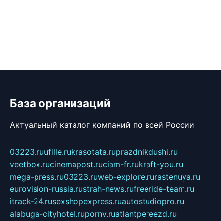
База организаций
Актуальный каталог компаний по всей России
03223.ru
ufille.ru
krasotata.ru
prazdnikdushi.ru
veetbox.ru
cinemapost.ru
ciam-fr.ru
kraft-you.ru
mega-press.ru
03223.ru
web-explore.ru
rastenuya.ru
eurovision-russia.ru
strah-news.ru
freeride-team.ru
itrack-24.ru
sexshopexpress.ru
autostudiopro.ru
alabuga-cityhotel.ru
pornv.ru
atlantpereezd.ru