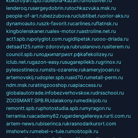
kokoroyari.spb.ru
blesna-kazan.ru
mossilver.ru
lenderoq.ru
sergeydobrin.ru
tochkazvuka.msk.ru
people-of-art.ru
bezzubova.ru
clubtibet.ru
orior-aks.ru
dynamoauto.ru
szk-favorit.ru
carlines.ru
flatnsk.ru
kingbolenskaner.ru
alex-motor.ru
astroline.net.ru
act1.spb.ru
polyglot.com.ru
gidlipetsk.ru
ooo-driada.ru
detsad125.ru
mir-zdoroviya.ru
bruslanovo.ru
siterem.ru
council.spb.ru
лодкипатриот.рф
kafekolizey.ru
iclub.net.ru
gazon-easy.ru
sugarepilekb.ru
grinox.ru
pylesostineco.ru
msts-ozarenie.ru
kameryjooan.ru
artemovskij.ru
dopler.spb.ru
aid70.ru
metall-perm.ru
ndm.msk.ru
ratingzooshop.ru
apiaccess.ru
globalautotrade.info
bezverhovskoe.ru
drsschool.ru
ZOOSMART.SPB.RU
dalakony.ru
medikijob.ru
remontt.spb.ru
photostudia.spb.ru
myragon.ru
terramia.ru
academy62.ru
gardengallereya.ru
rti.com.ru
artem-news.ru
biserinca.ru
krasnodarkurort.com
imshowtv.ru
mebel-v-tule.ru
mobtopik.ru