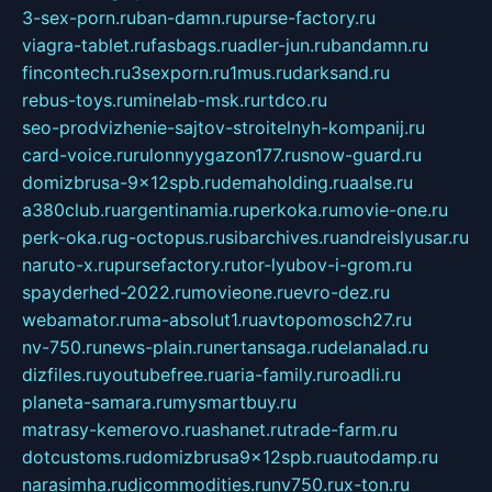
3-sex-porn.ru
ban-damn.ru
purse-factory.ru
viagra-tablet.ru
fasbags.ru
adler-jun.ru
bandamn.ru
fincontech.ru
3sexporn.ru
1mus.ru
darksand.ru
rebus-toys.ru
minelab-msk.ru
rtdco.ru
seo-prodvizhenie-sajtov-stroitelnyh-kompanij.ru
card-voice.ru
rulonnyygazon177.ru
snow-guard.ru
domizbrusa-9x12spb.ru
demaholding.ru
aalse.ru
a380club.ru
argentinamia.ru
perkoka.ru
movie-one.ru
perk-oka.ru
g-octopus.ru
sibarchives.ru
andreislyusar.ru
naruto-x.ru
pursefactory.ru
tor-lyubov-i-grom.ru
spayderhed-2022.ru
movieone.ru
evro-dez.ru
webamator.ru
ma-absolut1.ru
avtopomosch27.ru
nv-750.ru
news-plain.ru
nertansaga.ru
delanalad.ru
dizfiles.ru
youtubefree.ru
aria-family.ru
roadli.ru
planeta-samara.ru
mysmartbuy.ru
matrasy-kemerovo.ru
ashanet.ru
trade-farm.ru
dotcustoms.ru
domizbrusa9x12spb.ru
autodamp.ru
narasimha.ru
djcommodities.ru
nv750.ru
x-ton.ru