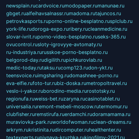
newsplain.ru
cardvoice.ru
modopaper.ru
manunae.ru
gbget.ru
alfeihavsalnassr.ru
madoma.ru
tajuncos.ru
petrovkasports.ru
porno-online-besplatno.ru
splclub.ru
york-life.ru
doroga-expo.ru
ribery.ru
cleanmedicine.ru
slovar-ivrit.ru
porno-video-besplatno.ru
seks-365.ru
ovucontrol.ru
sloty-igrovyye-avtomaty.ru
ru-industriya.ru
russkoe-porno-besplatno.ru
belgorod-day.ru
digilith.ru
pichkurovlab.ru
medic-today.ru
taksu.ru
comp123.ru
don-ykt.ru
teensvoice.ru
imgsharing.ru
domashnee-porno.ru
eva-elfie.ru
foto-tur.ru
biz-doska.ru
metropoltravel.ru
veslo-i-yakor.ru
borodino-media.ru
rostotsky.ru
regionufa.ru
weiss-bet.ru
zaryna.ru
casinotablet.ru
universalia.ru
remont-mebeli-moscow.ru
termomur.ru
clubfisher.ru
remstirufa.ru
erdamchi.ru
doramamama.ru
muraviovka-park.ru
worldofwoman.ru
clean-dreams.ru
arkrym.ru
kristinita.ru
dircomputer.ru
healthenter.ru
textexperts.ru
pivnaya-kruzhka.ru
kinofilmy-2021.ru