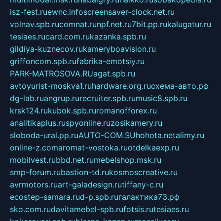
isz-fest.ru
ewnc.info
screensaver-clock.net.ru
volnav.spb.ru
comnat.ru
npf.net.ru
7bit.pp.ru
kalugatur.ru
tesiaes.ru
card.com.ru
kazanka.spb.ru
gildiya-kuznecov.ru
kameryboavision.ru
griffoncom.spb.ru
fabrika-emotsiy.ru
PARK-MATROSOVA.RU
agat.spb.ru
avtoyurist-moskva1.ru
hardware.org.ru
схема-авто.рф
dg-lab.ru
angrup.ru
recruiter.spb.ru
music8.spb.ru
krsk124.ru
kubok.spb.ru
romanofforex.ru
analitikaplus.ru
spyonline.ru
zosikamery.ru
sloboda-ural.pp.ru
AUTO-COM.SU
hohota.net
alimy.ru
online-z.com
aromat-vostoka.ru
otdelkaexp.ru
mobilvest.ru
bbd.net.ru
mebelshop.msk.ru
smp-forum.ru
bastion-td.ru
kosmoscreative.ru
avrmotors.ru
art-galadesign.ru
tiffany-c.ru
ecostep-samara.ru
d-p.spb.ru
галактика73.рф
sko.com.ru
davitamebel-spb.ru
fotsis.ru
tesiaes.ru