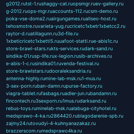
g2012.ru
tst-1.ru
shaggy-cat.ru
opsmgr.ru
ev-gallery.ru
g-2012.ru
ops-mgr.ru
accounts-112.ru
csm-demo.ru
poka-vse-doma2.ru
airgungames.ru
allseo-host.ru
tehosmotre.ru
varieta-yug.ru
cricetc1xbetr1xbetcc2.ru
raytor-d.ru
atillagunn.ru
3d-file.ru
1xbeticricetc1xbetti5.ru
uafoot-statti.ru
e-abis1c.ru
store-brawl-stars.ru
kts-services.ru
dark-sand.ru
sindika-01.ru
sp-life.ru
x-legion.ru
sib-archives.ru
e-abis-1-c.ru
sindika01.ru
venda-festival.ru
store-brawlstars.ru
dooraleksandria.ru
antenna-highly.ru
mine-lab-msk.ru
1-mus.ru
3-sex-porn.ru
ban-damn.ru
purse-factory.ru
viagra-tablet.ru
fasbags.ru
adler-jun.ru
bandamn.ru
fincontech.ru
3sexporn.ru
1mus.ru
darksand.ru
rebus-toys.ru
minelab-msk.ru
alabuga-cityhotel.ru
medsprawo-4-ka.ru
2864420.ru
blagodarenie-spb.ru
zajmy24.ru
tovudyi-4-kuhnyanazakaz.ru
brazzerscom.ru
medsprawo4ka.ru