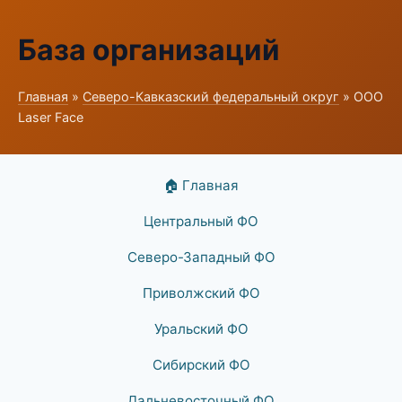
База организаций
Главная
»
Северо-Кавказский федеральный округ
» ООО
Laser Face
🏠 Главная
Центральный ФО
Северо-Западный ФО
Приволжский ФО
Уральский ФО
Сибирский ФО
Дальневосточный ФО