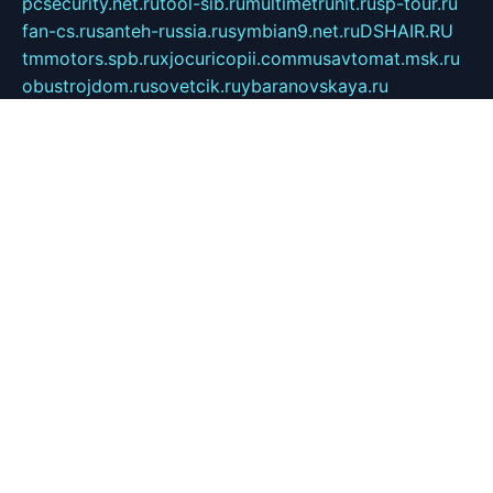
pcsecurity.net.ru
tool-sib.ru
multimetrunit.ru
sp-tour.ru
fan-cs.ru
santeh-russia.ru
symbian9.net.ru
DSHAIR.RU
tmmotors.spb.ru
xjocuricopii.com
musavtomat.msk.ru
obustrojdom.ru
sovetcik.ru
ybaranovskaya.ru
ppknews.ru
cult-alshei.ru
JAPANRUSSIA.RU
proekciyamebel.ru
imper-finans.ru
rim.org.ru
glamourai.ru
brassminus.ru
zabor-pro.ru
ftn.pp.ru
dorogoe58.ru
laimengpacker.ru
kuzova-zapchasti.ru
sageerp.ru
taxodrom.ru
dsrazvitie.ru
hardcity.net.ru
ratinghomegames.ru
topservice25.ru
gubernyan.ru
gtglasslined.ru
ii4.ru
tssport.spb.ru
andorra24.com
blackwallstreet.ru
oboimos.ru
optim-doors.com.ru
ikuch.ru
nycr.org.ru
npa21.ru
vremya-ch.spb.ru
desert000.ru
ivtorgi.ru
ifiori.ru
catalog-statei.ru
dcv.org.ru
spetsmaster174.ru
ipkameryhiseeu.ru
dum26.ru
ruspol.spb.ru
fr-opendp.ru
kam-solnyshko.ru
cheyenne-arapaho.ru
sevzapmetal.spb.ru
ted-lapidus.spb.ru
parasite-eliminator.ru