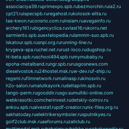
associaciya39.ru
primexpo.spb.ru
bezmorchin.ru
ia2.ru
cpt21.ru
ispecspb.ru
regahost.ru
kolosok-elita.ru
tae-kwon.ru
consrio.com.ru
insiam.ru
avegainfo.ru
archery161.ru
bigencyclica.ru
vlast16.ru
korru.net
sarmiento.spb.su
extelopedia.ru
lammin-suo.spb.ru
iskatour.spb.ru
snpi.org.ru
running-line.ru
krygeva-spa.ru
chel.net.ru
rust-loco.ru
dugshop.ru
hl-beta.spb.ru
school494.spb.ru
mymubaby.ru
epoha-metalband.ru
ngr.spb.ru
rusgosnews.com
dieselvostok.ru
24hostel.msk.ru
w-dev.ru
f-ship.ru
regsmi.ru
filmnetwork.ru
malinasp.ru
kinosvin.ru
h2o-salon.ru
malutkayork.ru
deltaprim.spb.ru
tango-perm.ru
gooddir.ru
sgv.su
multiki-online.com
webkrasotki.com
cherinvest.ru
detskiy-ostrov.ru
ankou.spb.ru
alvesta1.ru
pdf-creator.ru
nix-files.org.ru
sakhatoday.ru
elektrikersymboler.ru
sputnikyes.ru
golf2club.msk.ru
aeforums.ru
zallclub.ru
multimodal.msk.ru
habaigry.ru
haikko.ru
sobakopedia.ru