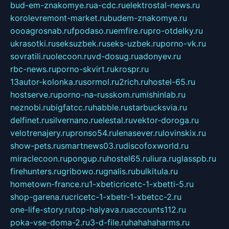
bud-em-znakomye.ru
a-cdc.ru
elektrostal-news.ru
korolevremont-market.ru
budem-znakomye.ru
oooagrosnab.ru
fpodaso.ru
emfire.ru
pro-otdelky.ru
ukrasotki.ru
seksuzbek.ru
seks-uzbek.ru
porno-vk.ru
sovratili.ru
olecoon.ru
vd-dosug.ru
adonyev.ru
rbc-news.ru
porno-skvirt.ru
krospr.ru
13autor-kolonka.ru
sormol.ru
2rich.ru
hostel-65.ru
hostserve.ru
porno-na-russkom.ru
mishinlab.ru
neznobi.ru
bigfatcc.ru
habble.ru
starbucksvia.ru
delfinet.ru
silvernano.ru
elestal.ru
vektor-doroga.ru
velotrenajery.ru
pronso54.ru
lenasever.ru
lovinskix.ru
show-pets.ru
smartnews03.ru
discofoxworld.ru
miraclecoon.ru
pongup.ru
hostel65.ru
liura.ru
glasspb.ru
firehunters.ru
gribowo.ru
gnalis.ru
bulkitula.ru
hometown-france.ru
1-xbeticricetc-1-xbetti-5.ru
shop-garena.ru
cricetc-1-xbetr-1-xbetcc-2.ru
one-life-story.ru
top-halyava.ru
accounts112.ru
poka-vse-doma-2.ru
3-d-file.ru
hahahaharms.ru