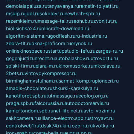
demolalapaluza.ru
tanyavanya.ru
remstir-tolyatti.ru
msdip.ru
jdol.ru
sokolovr.ru
newtech-spb.ru
rezemkleim.ru
massage-tai.ru
seonub.ru
zvonitut.ru
biolisichka24.ru
mncraft-download.ru
algoritm-sistema.ru
godflesh.ru
ru-industria.ru
zebra-tlt.ru
okna-proficom.ru
erynok.ru
onlinekinospace.ru
startupstudio-fefu.ru
zarges-ru.ru
gegenjustizunrecht.ru
autobalashov.ru
utrovortu.ru
spiski-firm.ru
elara-m.ru
kinomusorka.ru
mkcslava.ru
2bets.ru
vintovoykompressor.ru
birminghamvsfulham.ru
sarmat-komp.ru
pioneeri.ru
amadis-chocolate.ru
shkurki-karakulya.ru
kanotiforet.spb.ru
tutmassage.ru
ecolog.org.ru
praga.spb.ru
falcorussia.ru
autodoctorservis.ru
kamertondom.spb.ru
net-life.net.ru
avto-vozim.ru
sakhcamera.ru
alliance-electro.spb.ru
stroyavt.ru
controlweb1.ru
tdsak74.ru
kinzozo-ru.ru
kvotka.ru
iron-snab.ru
costa-bella.ru
eugrus.pp.ru