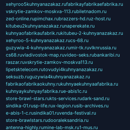
xehyroo5kuhnyanazakaz.ru
fabrikayfabrikaefabrika.ru
vskrytie-zamkov-moskva-113.ru
biletnadom.ru
zed-online.ru
pimchax.ru
brazzers-hd.ru
z-host.ru
kitubeu2kuhnyanazakaz.ru
naperekate.ru
kuhnyaofabrikaufabrik.ru
kitubeu-2-kuhnyanazakaz.ru
xehyroo-5-kuhnyanazakaz.ru
cs-68.ru
guzywia-4-kuhnyanazakaz.ru
mir-tk.ru
vlknrussia.ru
cs68.ru
vladivostok-map.ru
video-seks.ru
bankaribi.ru
raszar.ru
vskrytie-zamkov-moskva113.ru
lipetsktelecom.ru
tovudyi4kuhnyanazakaz.ru
seksuzb.ru
guzywia4kuhnyanazakaz.ru
fabrikaofabrikaokuhny.ru
kuhnyaekuhnyaafabrika.ru
kuhnyaykuhnyayfabrika.ru
e-abis1c.ru
store-brawl-stars.ru
kts-services.ru
dark-sand.ru
sindika-01.ru
sp-life.ru
x-legion.ru
sib-archives.ru
e-abis-1-c.ru
sindika01.ru
venda-festival.ru
store-brawlstars.ru
dooraleksandria.ru
antenna-highly.ru
mine-lab-msk.ru
1-mus.ru