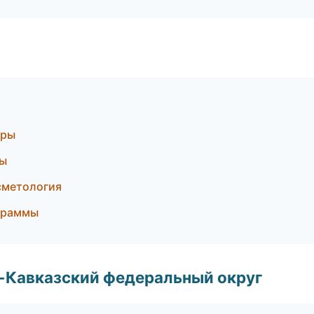
уры
ры
осметология
ограммы
о-Кавказский федеральный округ