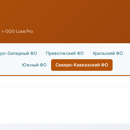
г
» ООО Luxe Pro
ро-Западный ФО
Приволжский ФО
Уральский ФО
Южный ФО
Северо-Кавказский ФО