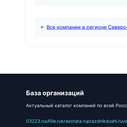
←
Все компании в регионе Северо
База организаций
Актуальный каталог компаний по всей Рос
03223.ru
ufille.ru
krasotata.ru
prazdnikdushi.ru
v