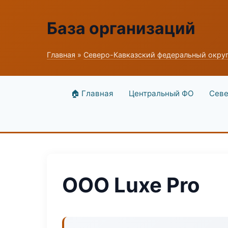
База организаций
Главная
»
Северо-Кавказский федеральный окру
🏠 Главная
Центральный ФО
Севе
ООО Luxe Pro