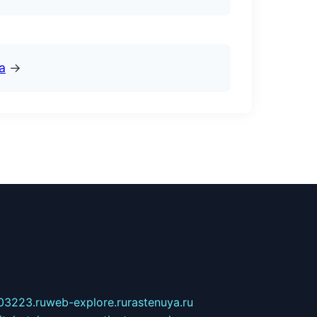
а
→
03223.ru
web-explore.ru
rastenuya.ru