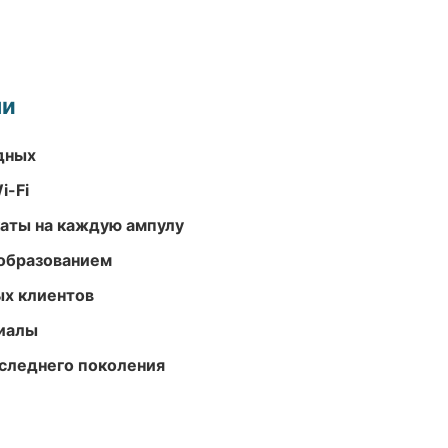
ми
одных
i-Fi
аты на каждую ампулу
образованием
ых клиентов
риалы
следнего поколения