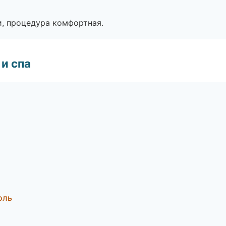
, процедура комфортная.
и спа
оль