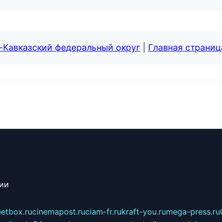
-Кавказский федеральный округ
|
Главная страниц
сии
eetbox.ru
cinemapost.ru
ciam-fr.ru
kraft-you.ru
mega-press.ru