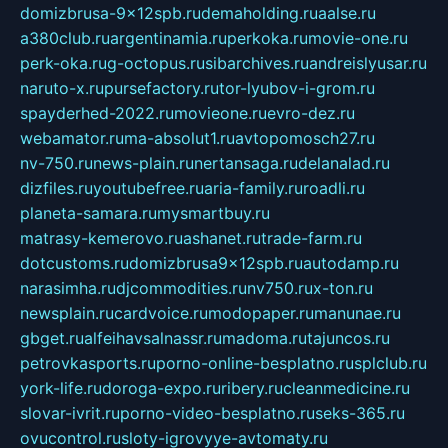
domizbrusa-9x12spb.ru
demaholding.ru
aalse.ru
a380club.ru
argentinamia.ru
perkoka.ru
movie-one.ru
perk-oka.ru
g-octopus.ru
sibarchives.ru
andreislyusar.ru
naruto-x.ru
pursefactory.ru
tor-lyubov-i-grom.ru
spayderhed-2022.ru
movieone.ru
evro-dez.ru
webamator.ru
ma-absolut1.ru
avtopomosch27.ru
nv-750.ru
news-plain.ru
nertansaga.ru
delanalad.ru
dizfiles.ru
youtubefree.ru
aria-family.ru
roadli.ru
planeta-samara.ru
mysmartbuy.ru
matrasy-kemerovo.ru
ashanet.ru
trade-farm.ru
dotcustoms.ru
domizbrusa9x12spb.ru
autodamp.ru
narasimha.ru
djcommodities.ru
nv750.ru
x-ton.ru
newsplain.ru
cardvoice.ru
modopaper.ru
manunae.ru
gbget.ru
alfeihavsalnassr.ru
madoma.ru
tajuncos.ru
petrovkasports.ru
porno-online-besplatno.ru
splclub.ru
york-life.ru
doroga-expo.ru
ribery.ru
cleanmedicine.ru
slovar-ivrit.ru
porno-video-besplatno.ru
seks-365.ru
ovucontrol.ru
sloty-igrovyye-avtomaty.ru