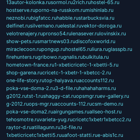
13autor-kolonka.ru
sormol.ru
2rich.ru
hostel-65.ru
hostserve.ru
porno-na-russkom.ru
mishinlab.ru
neznobi.ru
bigfatcc.ru
habble.ru
starbucksvia.ru
delfinet.ru
silvernano.ru
elestal.ru
vektor-doroga.ru
velotrenajery.ru
pronso54.ru
lenasever.ru
lovinskix.ru
show-pets.ru
smartnews03.ru
discofoxworld.ru
miraclecoon.ru
pongup.ru
hostel65.ru
liura.ru
glasspb.ru
firehunters.ru
gribowo.ru
gnalis.ru
bulkitula.ru
hometown-france.ru
1-xbeticricetc-1-xbetti-5.ru
shop-garena.ru
cricetc-1-xbetr-1-xbetcc-2.ru
one-life-story.ru
top-halyava.ru
accounts112.ru
poka-vse-doma-2.ru
3-d-file.ru
hahahaharms.ru
g2012.ru
tst-1.ru
shaggy-cat.ru
opsmgr.ru
ev-gallery.ru
g-2012.ru
ops-mgr.ru
accounts-112.ru
csm-demo.ru
poka-vse-doma2.ru
airgungames.ru
allseo-host.ru
tehosmotre.ru
varieta-yug.ru
cricetc1xbetr1xbetcc2.ru
raytor-d.ru
atillagunn.ru
3d-file.ru
1xbeticricetc1xbetti5.ru
uafoot-statti.ru
e-abis1c.ru