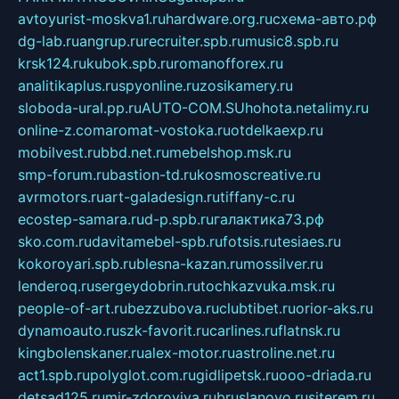
avtoyurist-moskva1.ru
hardware.org.ru
схема-авто.рф
dg-lab.ru
angrup.ru
recruiter.spb.ru
music8.spb.ru
krsk124.ru
kubok.spb.ru
romanofforex.ru
analitikaplus.ru
spyonline.ru
zosikamery.ru
sloboda-ural.pp.ru
AUTO-COM.SU
hohota.net
alimy.ru
online-z.com
aromat-vostoka.ru
otdelkaexp.ru
mobilvest.ru
bbd.net.ru
mebelshop.msk.ru
smp-forum.ru
bastion-td.ru
kosmoscreative.ru
avrmotors.ru
art-galadesign.ru
tiffany-c.ru
ecostep-samara.ru
d-p.spb.ru
галактика73.рф
sko.com.ru
davitamebel-spb.ru
fotsis.ru
tesiaes.ru
kokoroyari.spb.ru
blesna-kazan.ru
mossilver.ru
lenderoq.ru
sergeydobrin.ru
tochkazvuka.msk.ru
people-of-art.ru
bezzubova.ru
clubtibet.ru
orior-aks.ru
dynamoauto.ru
szk-favorit.ru
carlines.ru
flatnsk.ru
kingbolenskaner.ru
alex-motor.ru
astroline.net.ru
act1.spb.ru
polyglot.com.ru
gidlipetsk.ru
ooo-driada.ru
detsad125.ru
mir-zdoroviya.ru
bruslanovo.ru
siterem.ru