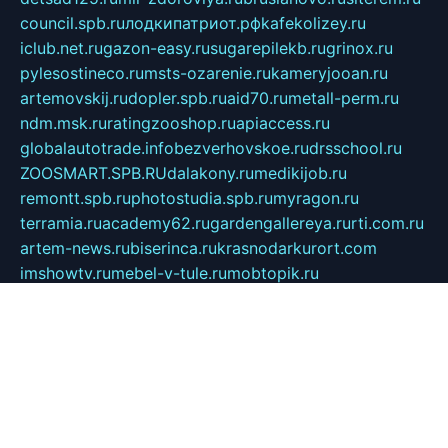
council.spb.ru
лодкипатриот.рф
kafekolizey.ru
iclub.net.ru
gazon-easy.ru
sugarepilekb.ru
grinox.ru
pylesostineco.ru
msts-ozarenie.ru
kameryjooan.ru
artemovskij.ru
dopler.spb.ru
aid70.ru
metall-perm.ru
ndm.msk.ru
ratingzooshop.ru
apiaccess.ru
globalautotrade.info
bezverhovskoe.ru
drsschool.ru
ZOOSMART.SPB.RU
dalakony.ru
medikijob.ru
remontt.spb.ru
photostudia.spb.ru
myragon.ru
terramia.ru
academy62.ru
gardengallereya.ru
rti.com.ru
artem-news.ru
biserinca.ru
krasnodarkurort.com
imshowtv.ru
mebel-v-tule.ru
mobtopik.ru
pcsecurity.net.ru
tool-sib.ru
multimetrunit.ru
sp-tour.ru
fan-cs.ru
santeh-russia.ru
symbian9.net.ru
DSHAIR.RU
tmmotors.spb.ru
xjocuricopii.com
musavtomat.msk.ru
obustrojdom.ru
sovetcik.ru
ybaranovskaya.ru
ppknews.ru
cult-alshei.ru
JAPANRUSSIA.RU
proekciyamebel.ru
imper-finans.ru
rim.org.ru