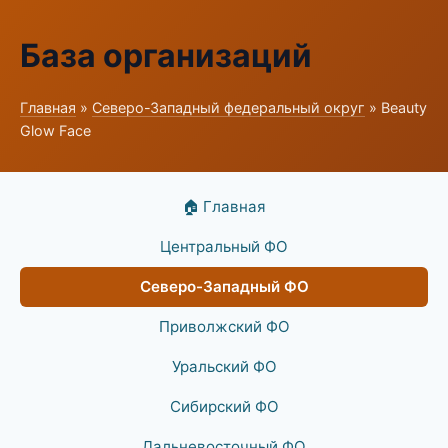
База организаций
Главная
»
Северо-Западный федеральный округ
» Beauty
Glow Face
🏠 Главная
Центральный ФО
Северо-Западный ФО
Приволжский ФО
Уральский ФО
Сибирский ФО
Дальневосточный ФО