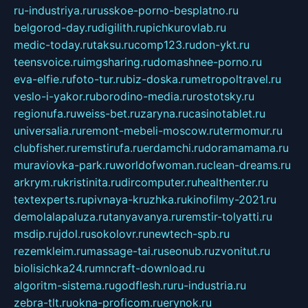
ru-industriya.ru
russkoe-porno-besplatno.ru
belgorod-day.ru
digilith.ru
pichkurovlab.ru
medic-today.ru
taksu.ru
comp123.ru
don-ykt.ru
teensvoice.ru
imgsharing.ru
domashnee-porno.ru
eva-elfie.ru
foto-tur.ru
biz-doska.ru
metropoltravel.ru
veslo-i-yakor.ru
borodino-media.ru
rostotsky.ru
regionufa.ru
weiss-bet.ru
zaryna.ru
casinotablet.ru
universalia.ru
remont-mebeli-moscow.ru
termomur.ru
clubfisher.ru
remstirufa.ru
erdamchi.ru
doramamama.ru
muraviovka-park.ru
worldofwoman.ru
clean-dreams.ru
arkrym.ru
kristinita.ru
dircomputer.ru
healthenter.ru
textexperts.ru
pivnaya-kruzhka.ru
kinofilmy-2021.ru
demolalapaluza.ru
tanyavanya.ru
remstir-tolyatti.ru
msdip.ru
jdol.ru
sokolovr.ru
newtech-spb.ru
rezemkleim.ru
massage-tai.ru
seonub.ru
zvonitut.ru
biolisichka24.ru
mncraft-download.ru
algoritm-sistema.ru
godflesh.ru
ru-industria.ru
zebra-tlt.ru
okna-proficom.ru
erynok.ru