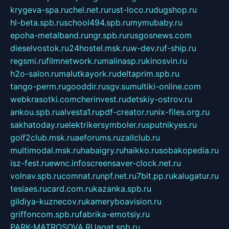
krygeva-spa.ru
chel.net.ru
rust-loco.ru
dugshop.ru
hl-beta.spb.ru
school494.spb.ru
mymubaby.ru
epoha-metalband.ru
ngr.spb.ru
rusgosnews.com
dieselvostok.ru
24hostel.msk.ru
w-dev.ru
f-ship.ru
regsmi.ru
filmnetwork.ru
malinasp.ru
kinosvin.ru
h2o-salon.ru
malutkayork.ru
deltaprim.spb.ru
tango-perm.ru
gooddir.ru
sgv.su
multiki-online.com
webkrasotki.com
cherinvest.ru
detskiy-ostrov.ru
ankou.spb.ru
alvesta1.ru
pdf-creator.ru
nix-files.org.ru
sakhatoday.ru
elektrikersymboler.ru
sputnikyes.ru
golf2club.msk.ru
aeforums.ru
zallclub.ru
multimodal.msk.ru
habaigry.ru
haikko.ru
sobakopedia.ru
isz-fest.ru
ewnc.info
screensaver-clock.net.ru
volnav.spb.ru
comnat.ru
npf.net.ru
7bit.pp.ru
kalugatur.ru
tesiaes.ru
card.com.ru
kazanka.spb.ru
gildiya-kuznecov.ru
kameryboavision.ru
griffoncom.spb.ru
fabrika-emotsiy.ru
PARK-MATROSOVA.RU
agat.spb.ru