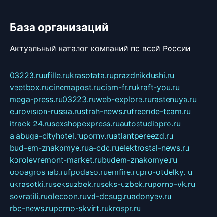
База организаций
Актуальный каталог компаний по всей России
03223.ru
ufille.ru
krasotata.ru
prazdnikdushi.ru
veetbox.ru
cinemapost.ru
ciam-fr.ru
kraft-you.ru
mega-press.ru
03223.ru
web-explore.ru
rastenuya.ru
eurovision-russia.ru
strah-news.ru
freeride-team.ru
itrack-24.ru
sexshopexpress.ru
autostudiopro.ru
alabuga-cityhotel.ru
pornv.ru
atlantpereezd.ru
bud-em-znakomye.ru
a-cdc.ru
elektrostal-news.ru
korolevremont-market.ru
budem-znakomye.ru
oooagrosnab.ru
fpodaso.ru
emfire.ru
pro-otdelky.ru
ukrasotki.ru
seksuzbek.ru
seks-uzbek.ru
porno-vk.ru
sovratili.ru
olecoon.ru
vd-dosug.ru
adonyev.ru
rbc-news.ru
porno-skvirt.ru
krospr.ru