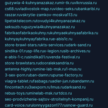
guzywia-4-kuhnyanazakaz.ru
mir-tk.ru
vlknrussia.ru
cs68.ru
vladivostok-map.ru
video-seks.ru
bankaribi.ru
raszar.ru
vskrytie-zamkov-moskva113.ru
lipetsktelecom.ru
tovudyi4kuhnyanazakaz.ru
seksuzb.ru
guzywia4kuhnyanazakaz.ru
fabrikaofabrikaokuhny.ru
kuhnyaekuhnyaafabrika.ru
kuhnyaykuhnyayfabrika.ru
e-abis1c.ru
store-brawl-stars.ru
kts-services.ru
dark-sand.ru
sindika-01.ru
sp-life.ru
x-legion.ru
sib-archives.ru
e-abis-1-c.ru
sindika01.ru
venda-festival.ru
store-brawlstars.ru
dooraleksandria.ru
antenna-highly.ru
mine-lab-msk.ru
1-mus.ru
3-sex-porn.ru
ban-damn.ru
purse-factory.ru
viagra-tablet.ru
fasbags.ru
adler-jun.ru
bandamn.ru
fincontech.ru
3sexporn.ru
1mus.ru
darksand.ru
rebus-toys.ru
minelab-msk.ru
rtdco.ru
seo-prodvizhenie-sajtov-stroitelnyh-kompanij.ru
card-voice.ru
rulonnyygazon177.ru
snow-guard.ru