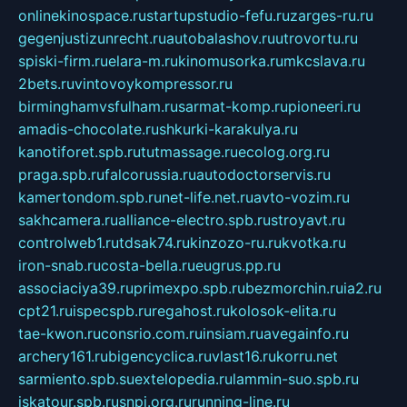
onlinekinospace.ru
startupstudio-fefu.ru
zarges-ru.ru
gegenjustizunrecht.ru
autobalashov.ru
utrovortu.ru
spiski-firm.ru
elara-m.ru
kinomusorka.ru
mkcslava.ru
2bets.ru
vintovoykompressor.ru
birminghamvsfulham.ru
sarmat-komp.ru
pioneeri.ru
amadis-chocolate.ru
shkurki-karakulya.ru
kanotiforet.spb.ru
tutmassage.ru
ecolog.org.ru
praga.spb.ru
falcorussia.ru
autodoctorservis.ru
kamertondom.spb.ru
net-life.net.ru
avto-vozim.ru
sakhcamera.ru
alliance-electro.spb.ru
stroyavt.ru
controlweb1.ru
tdsak74.ru
kinzozo-ru.ru
kvotka.ru
iron-snab.ru
costa-bella.ru
eugrus.pp.ru
associaciya39.ru
primexpo.spb.ru
bezmorchin.ru
ia2.ru
cpt21.ru
ispecspb.ru
regahost.ru
kolosok-elita.ru
tae-kwon.ru
consrio.com.ru
insiam.ru
avegainfo.ru
archery161.ru
bigencyclica.ru
vlast16.ru
korru.net
sarmiento.spb.su
extelopedia.ru
lammin-suo.spb.ru
iskatour.spb.ru
snpi.org.ru
running-line.ru