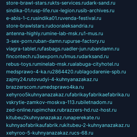
store-brawl-stars.ru
kts-services.ru
dark-sand.ru
sindika-01.ru
sp-life.ru
x-legion.ru
sib-archives.ru
e-abis-1-c.ru
sindika01.ru
venda-festival.ru
store-brawlstars.ru
dooraleksandria.ru
antenna-highly.ru
mine-lab-msk.ru
1-mus.ru
3-sex-porn.ru
ban-damn.ru
purse-factory.ru
viagra-tablet.ru
fasbags.ru
adler-jun.ru
bandamn.ru
fincontech.ru
3sexporn.ru
1mus.ru
darksand.ru
rebus-toys.ru
minelab-msk.ru
alabuga-cityhotel.ru
medsprawo-4-ka.ru
2864420.ru
blagodarenie-spb.ru
zajmy24.ru
tovudyi-4-kuhnyanazakaz.ru
brazzerscom.ru
medsprawo4ka.ru
xehyroo5kuhnyanazakaz.ru
fabrikayfabrikaefabrika.ru
vskrytie-zamkov-moskva-113.ru
biletnadom.ru
zed-online.ru
pimchax.ru
brazzers-hd.ru
z-host.ru
kitubeu2kuhnyanazakaz.ru
naperekate.ru
kuhnyaofabrikaufabrik.ru
kitubeu-2-kuhnyanazakaz.ru
xehyroo-5-kuhnyanazakaz.ru
cs-68.ru