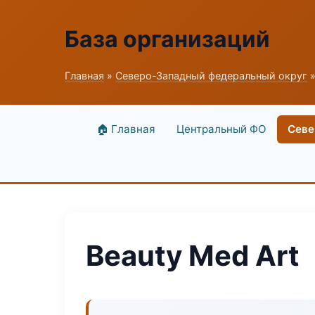
База организаций
Главная
»
Северо-Западный федеральный округ
»
🏠 Главная
Центральный ФО
Севе
Beauty Med Art