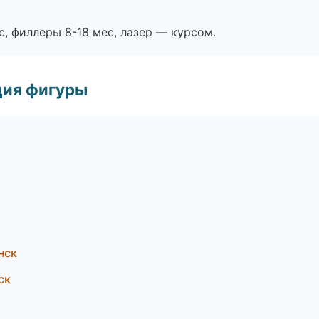
с, филлеры 8-18 мес, лазер — курсом.
ция фигуры
нск
ск