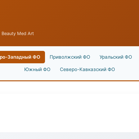
 Beauty Med Art
ро-Западный ФО
Приволжский ФО
Уральский ФО
Южный ФО
Северо-Кавказский ФО