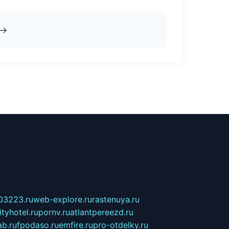
→
03223.ru
web-explore.ru
rastenuya.ru
tyhotel.ru
pornv.ru
atlantpereezd.ru
b.ru
fpodaso.ru
emfire.ru
pro-otdelky.ru