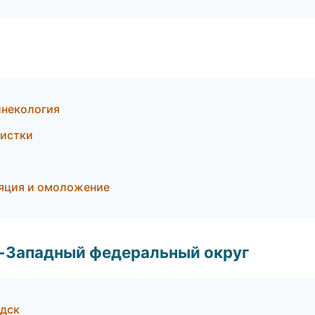
гинекология
чистки
ляция и омоложение
о-Западный федеральный округ
одск