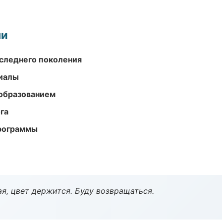
ми
следнего поколения
риалы
образованием
га
программы
я, цвет держится. Буду возвращаться.