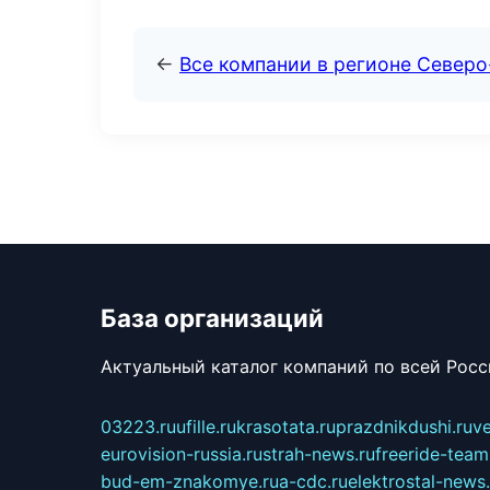
←
Все компании в регионе Север
База организаций
Актуальный каталог компаний по всей Рос
03223.ru
ufille.ru
krasotata.ru
prazdnikdushi.ru
v
eurovision-russia.ru
strah-news.ru
freeride-team
bud-em-znakomye.ru
a-cdc.ru
elektrostal-news.