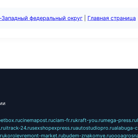
о-Западный федеральный округ
|
Главная страница
сии
eetbox.ru
cinemapost.ru
ciam-fr.ru
kraft-you.ru
mega-press.ru
.ru
itrack-24.ru
sexshopexpress.ru
autostudiopro.ru
alabuga-ci
ru
korolevremont-market.ru
budem-znakomye.ru
oooagrosna