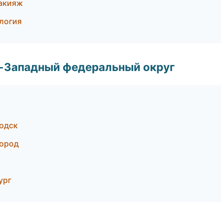
макияж
ология
о-Западный федеральный округ
водск
город
ург