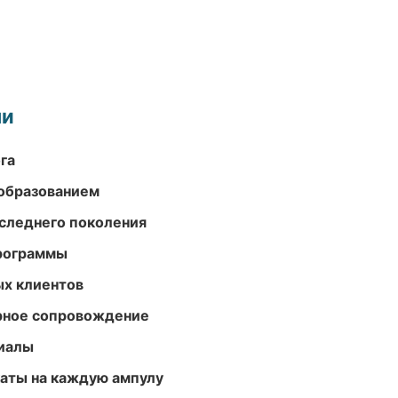
ми
га
образованием
следнего поколения
программы
ых клиентов
урное сопровождение
риалы
аты на каждую ампулу