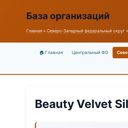
База организаций
Главная
»
Северо-Западный федеральный округ
»
🏠 Главная
Центральный ФО
Севе
Beauty Velvet Si