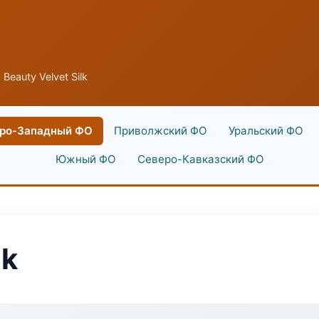
 Beauty Velvet Silk
ро-Западный ФО
Приволжский ФО
Уральский ФО
Южный ФО
Северо-Кавказский ФО
lk