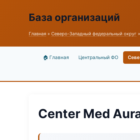
База организаций
Главная
»
Северо-Западный федеральный округ
»
🏠 Главная
Центральный ФО
Севе
Center Med Aur