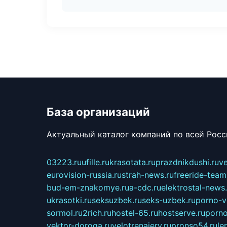
База организаций
Актуальный каталог компаний по всей Рос
03223.ru
ufille.ru
krasotata.ru
prazdnikdushi.ru
v
eurovision-russia.ru
strah-news.ru
freeride-team
bud-em-znakomye.ru
a-cdc.ru
elektrostal-news.
ukrasotki.ru
seksuzbek.ru
seks-uzbek.ru
porno-v
sormol.ru
2rich.ru
hostel-65.ru
hostserve.ru
porno
vektor-doroga.ru
velotrenajery.ru
pronso54.ru
le