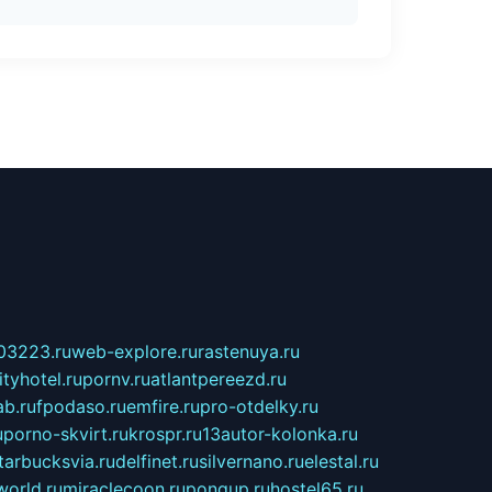
03223.ru
web-explore.ru
rastenuya.ru
tyhotel.ru
pornv.ru
atlantpereezd.ru
b.ru
fpodaso.ru
emfire.ru
pro-otdelky.ru
u
porno-skvirt.ru
krospr.ru
13autor-kolonka.ru
tarbucksvia.ru
delfinet.ru
silvernano.ru
elestal.ru
world.ru
miraclecoon.ru
pongup.ru
hostel65.ru