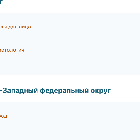
г
уры для лица
метология
о-Западный федеральный округ
род