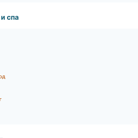
и спа
род
г