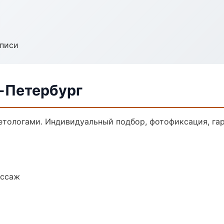
аписи
т-Петербург
тологами. Индивидуальный подбор, фотофиксация, гар
ассаж