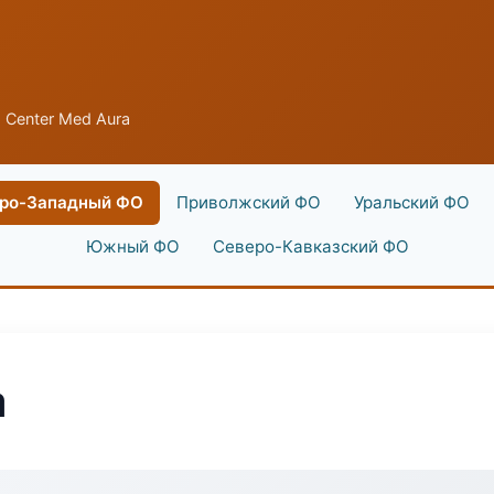
 Center Med Aura
ро-Западный ФО
Приволжский ФО
Уральский ФО
Южный ФО
Северо-Кавказский ФО
a