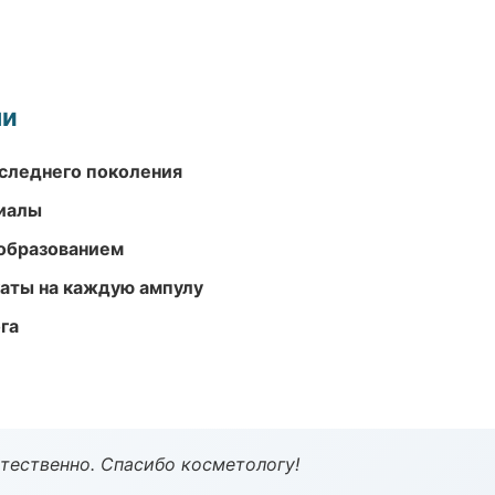
ми
следнего поколения
риалы
образованием
аты на каждую ампулу
га
тественно. Спасибо косметологу!