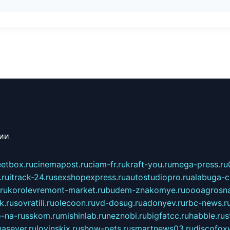
сии
eetbox.ru
cinemapost.ru
ciam-fr.ru
kraft-you.ru
mega-press.ru
.ru
itrack-24.ru
sexshopexpress.ru
autostudiopro.ru
alabuga-ci
ru
korolevremont-market.ru
budem-znakomye.ru
oooagrosna
k.ru
sovratili.ru
olecoon.ru
vd-dosug.ru
adonyev.ru
rbc-news.r
-na-russkom.ru
mishinlab.ru
neznobi.ru
bigfatcc.ru
habble.ru
s
nasever.ru
lovinskix.ru
show-pets.ru
smartnews03.ru
discofox