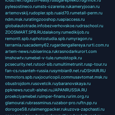
iclub.net.ru
gazon-easy.ru
sugarepilekb.ru
grinox.ru
pylesostineco.ru
msts-ozarenie.ru
kameryjooan.ru
artemovskij.ru
dopler.spb.ru
aid70.ru
metall-perm.ru
ndm.msk.ru
ratingzooshop.ru
apiaccess.ru
globalautotrade.info
bezverhovskoe.ru
drsschool.ru
ZOOSMART.SPB.RU
dalakony.ru
medikijob.ru
remontt.spb.ru
photostudia.spb.ru
myragon.ru
terramia.ru
academy62.ru
gardengallereya.ru
rti.com.ru
artem-news.ru
biserinca.ru
krasnodarkurort.com
imshowtv.ru
mebel-v-tule.ru
mobtopik.ru
pcsecurity.net.ru
tool-sib.ru
multimetrunit.ru
sp-tour.ru
fan-cs.ru
santeh-russia.ru
symbian9.net.ru
DSHAIR.RU
tmmotors.spb.ru
xjocuricopii.com
musavtomat.msk.ru
obustrojdom.ru
sovetcik.ru
ybaranovskaya.ru
ppknews.ru
cult-alshei.ru
JAPANRUSSIA.RU
proekciyamebel.ru
imper-finans.ru
rim.org.ru
glamourai.ru
brassminus.ru
zabor-pro.ru
ftn.pp.ru
dorogoe58.ru
laimengpacker.ru
kuzova-zapchasti.ru