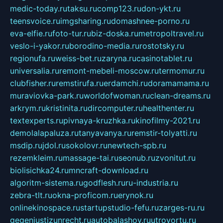
medic-today.ru
taksu.ru
comp123.ru
don-ykt.ru
teensvoice.ru
imgsharing.ru
domashnee-porno.ru
eva-elfie.ru
foto-tur.ru
biz-doska.ru
metropoltravel.ru
veslo-i-yakor.ru
borodino-media.ru
rostotsky.ru
regionufa.ru
weiss-bet.ru
zaryna.ru
casinotablet.ru
universalia.ru
remont-mebeli-moscow.ru
termomur.ru
clubfisher.ru
remstirufa.ru
erdamchi.ru
doramamama.ru
muraviovka-park.ru
worldofwoman.ru
clean-dreams.ru
arkrym.ru
kristinita.ru
dircomputer.ru
healthenter.ru
textexperts.ru
pivnaya-kruzhka.ru
kinofilmy-2021.ru
demolalapaluza.ru
tanyavanya.ru
remstir-tolyatti.ru
msdip.ru
jdol.ru
sokolovr.ru
newtech-spb.ru
rezemkleim.ru
massage-tai.ru
seonub.ru
zvonitut.ru
biolisichka24.ru
mncraft-download.ru
algoritm-sistema.ru
godflesh.ru
ru-industria.ru
zebra-tlt.ru
okna-proficom.ru
erynok.ru
onlinekinospace.ru
startupstudio-fefu.ru
zarges-ru.ru
gegenjustizunrecht.ru
autobalashov.ru
utrovortu.ru