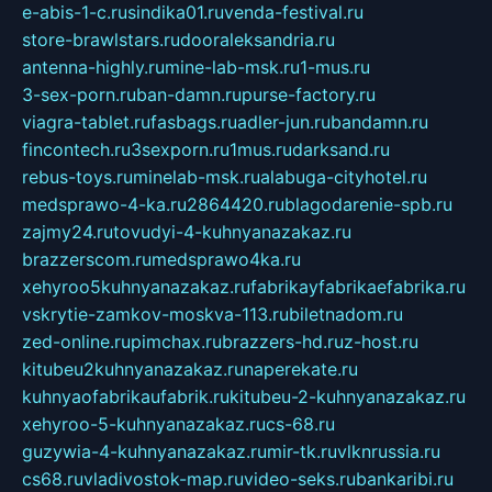
e-abis-1-c.ru
sindika01.ru
venda-festival.ru
store-brawlstars.ru
dooraleksandria.ru
antenna-highly.ru
mine-lab-msk.ru
1-mus.ru
3-sex-porn.ru
ban-damn.ru
purse-factory.ru
viagra-tablet.ru
fasbags.ru
adler-jun.ru
bandamn.ru
fincontech.ru
3sexporn.ru
1mus.ru
darksand.ru
rebus-toys.ru
minelab-msk.ru
alabuga-cityhotel.ru
medsprawo-4-ka.ru
2864420.ru
blagodarenie-spb.ru
zajmy24.ru
tovudyi-4-kuhnyanazakaz.ru
brazzerscom.ru
medsprawo4ka.ru
xehyroo5kuhnyanazakaz.ru
fabrikayfabrikaefabrika.ru
vskrytie-zamkov-moskva-113.ru
biletnadom.ru
zed-online.ru
pimchax.ru
brazzers-hd.ru
z-host.ru
kitubeu2kuhnyanazakaz.ru
naperekate.ru
kuhnyaofabrikaufabrik.ru
kitubeu-2-kuhnyanazakaz.ru
xehyroo-5-kuhnyanazakaz.ru
cs-68.ru
guzywia-4-kuhnyanazakaz.ru
mir-tk.ru
vlknrussia.ru
cs68.ru
vladivostok-map.ru
video-seks.ru
bankaribi.ru