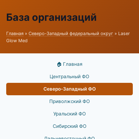
База организаций
Главная
»
Северо-Западный федеральный округ
» Laser
Glow Med
🏠 Главная
Центральный ФО
Северо-Западный ФО
Приволжский ФО
Уральский ФО
Сибирский ФО
Дальневосточный ФО