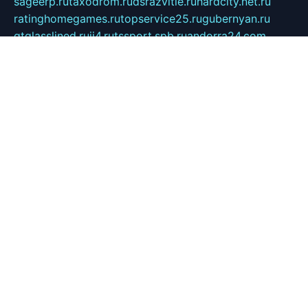
sageerp.ru
taxodrom.ru
dsrazvitie.ru
hardcity.net.ru
ratinghomegames.ru
topservice25.ru
gubernyan.ru
gtglasslined.ru
ii4.ru
tssport.spb.ru
andorra24.com
blackwallstreet.ru
oboimos.ru
optim-doors.com.ru
ikuch.ru
nycr.org.ru
npa21.ru
vremya-ch.spb.ru
desert000.ru
ivtorgi.ru
ifiori.ru
catalog-statei.ru
dcv.org.ru
spetsmaster174.ru
ipkameryhiseeu.ru
dum26.ru
ruspol.spb.ru
fr-opendp.ru
kam-solnyshko.ru
cheyenne-arapaho.ru
sevzapmetal.spb.ru
ted-lapidus.spb.ru
parasite-eliminator.ru
sigma-complete.ru
modernworld.ru
dama-moda.ru
eholot-group.ru
sk-nvkz.ru
DRONGOLD.RU
democratia2.ru
i-farmer.ru
mass-sport.org
jablonex.spb.ru
bookmess.ru
linkword.ru
refineua.com.ru
cs-spec.net.ru
altay-mebel.ru
DNK-THEATRE.RU
mechaniks.spb.ru
ipcamtechage.ru
skosta.ru
a-sun.ru
stroy-ldsp.ru
snowlands.org.ru
childrensshoes.ru
mrlizzy.ru
mebelsofiakrd.ru