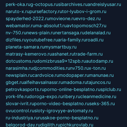
perk-oka.ru
g-octopus.ru
sibarchives.ru
andreislyusar.ru
naruto-x.ru
pursefactory.ru
tor-lyubov-i-grom.ru
spayderhed-2022.ru
movieone.ru
evro-dez.ru
webamator.ru
ma-absolut1.ru
avtopomosch27.ru
nv-750.ru
news-plain.ru
nertansaga.ru
delanalad.ru
dizfiles.ru
youtubefree.ru
aria-family.ru
roadli.ru
planeta-samara.ru
mysmartbuy.ru
matrasy-kemerovo.ru
ashanet.ru
trade-farm.ru
dotcustoms.ru
domizbrusa9x12spb.ru
autodamp.ru
narasimha.ru
djcommodities.ru
nv750.ru
x-ton.ru
newsplain.ru
cardvoice.ru
modopaper.ru
manunae.ru
gbget.ru
alfeihavsalnassr.ru
madoma.ru
tajuncos.ru
petrovkasports.ru
porno-online-besplatno.ru
splclub.ru
york-life.ru
doroga-expo.ru
ribery.ru
cleanmedicine.ru
slovar-ivrit.ru
porno-video-besplatno.ru
seks-365.ru
ovucontrol.ru
sloty-igrovyye-avtomaty.ru
ru-industriya.ru
russkoe-porno-besplatno.ru
belgorod-day.ru
digilith.ru
pichkurovlab.ru