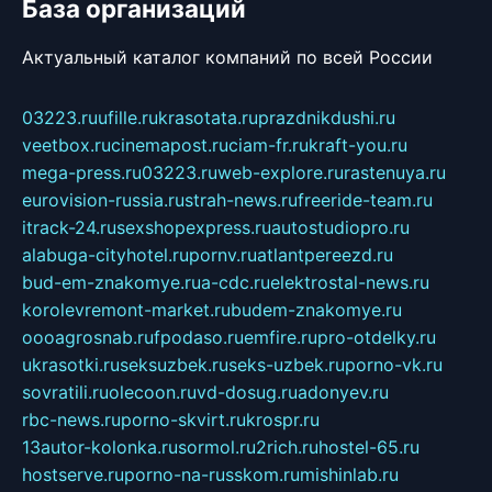
База организаций
Актуальный каталог компаний по всей России
03223.ru
ufille.ru
krasotata.ru
prazdnikdushi.ru
veetbox.ru
cinemapost.ru
ciam-fr.ru
kraft-you.ru
mega-press.ru
03223.ru
web-explore.ru
rastenuya.ru
eurovision-russia.ru
strah-news.ru
freeride-team.ru
itrack-24.ru
sexshopexpress.ru
autostudiopro.ru
alabuga-cityhotel.ru
pornv.ru
atlantpereezd.ru
bud-em-znakomye.ru
a-cdc.ru
elektrostal-news.ru
korolevremont-market.ru
budem-znakomye.ru
oooagrosnab.ru
fpodaso.ru
emfire.ru
pro-otdelky.ru
ukrasotki.ru
seksuzbek.ru
seks-uzbek.ru
porno-vk.ru
sovratili.ru
olecoon.ru
vd-dosug.ru
adonyev.ru
rbc-news.ru
porno-skvirt.ru
krospr.ru
13autor-kolonka.ru
sormol.ru
2rich.ru
hostel-65.ru
hostserve.ru
porno-na-russkom.ru
mishinlab.ru