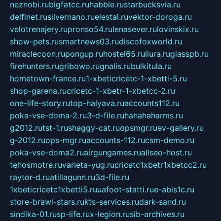
neznobi.ru
bigfatcc.ru
habble.ru
starbucksvia.ru
delfinet.ru
silvernano.ru
elestal.ru
vektor-doroga.ru
velotrenajery.ru
pronso54.ru
lenasever.ru
lovinskix.ru
show-pets.ru
smartnews03.ru
discofoxworld.ru
miraclecoon.ru
pongup.ru
hostel65.ru
liura.ru
glasspb.ru
firehunters.ru
gribowo.ru
gnalis.ru
bulkitula.ru
hometown-france.ru
1-xbeticricetc-1-xbetti-5.ru
shop-garena.ru
cricetc-1-xbetr-1-xbetcc-2.ru
one-life-story.ru
top-halyava.ru
accounts112.ru
poka-vse-doma-2.ru
3-d-file.ru
hahahaharms.ru
g2012.ru
tst-1.ru
shaggy-cat.ru
opsmgr.ru
ev-gallery.ru
g-2012.ru
ops-mgr.ru
accounts-112.ru
csm-demo.ru
poka-vse-doma2.ru
airgungames.ru
allseo-host.ru
tehosmotre.ru
varieta-yug.ru
cricetc1xbetr1xbetcc2.ru
raytor-d.ru
atillagunn.ru
3d-file.ru
1xbeticricetc1xbetti5.ru
uafoot-statti.ru
e-abis1c.ru
store-brawl-stars.ru
kts-services.ru
dark-sand.ru
sindika-01.ru
sp-life.ru
x-legion.ru
sib-archives.ru