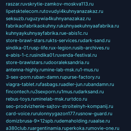
raszar.ru
vskrytie-zamkov-moskva113.ru
lipetsktelecom.ru
tovudyi4kuhnyanazakaz.ru
seksuzb.ru
guzywia4kuhnyanazakaz.ru
fabrikaofabrikaokuhny.ru
kuhnyaekuhnyaafabrika.ru
kuhnyaykuhnyayfabrika.ru
e-abis1c.ru
store-brawl-stars.ru
kts-services.ru
dark-sand.ru
sindika-01.ru
sp-life.ru
x-legion.ru
sib-archives.ru
e-abis-1-c.ru
sindika01.ru
venda-festival.ru
store-brawlstars.ru
dooraleksandria.ru
antenna-highly.ru
mine-lab-msk.ru
1-mus.ru
3-sex-porn.ru
ban-damn.ru
purse-factory.ru
viagra-tablet.ru
fasbags.ru
adler-jun.ru
bandamn.ru
fincontech.ru
3sexporn.ru
1mus.ru
darksand.ru
rebus-toys.ru
minelab-msk.ru
rtdco.ru
seo-prodvizhenie-sajtov-stroitelnyh-kompanij.ru
card-voice.ru
rulonnyygazon177.ru
snow-guard.ru
domizbrusa-9x12spb.ru
demaholding.ru
aalse.ru
a380club.ru
argentinamia.ru
perkoka.ru
movie-one.ru