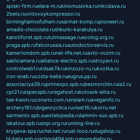
spiski-firm.ru
elara-m.ru
kinomusorka.ru
mkcslava.ru
2bets.ru
vintovoykompressor.ru
birminghamvsfulham.ru
sarmat-komp.ru
pioneeri.ru
amadis-chocolate.ru
shkurki-karakulya.ru
kanotiforet.spb.ru
tutmassage.ru
ecolog.org.ru
praga.spb.ru
falcorussia.ru
autodoctorservis.ru
kamertondom.spb.ru
net-life.net.ru
avto-vozim.ru
sakhcamera.ru
alliance-electro.spb.ru
stroyavt.ru
controlweb1.ru
tdsak74.ru
kinzozo-ru.ru
kvotka.ru
iron-snab.ru
costa-bella.ru
eugrus.pp.ru
associaciya39.ru
primexpo.spb.ru
bezmorchin.ru
ia2.ru
cpt21.ru
ispecspb.ru
regahost.ru
kolosok-elita.ru
tae-kwon.ru
consrio.com.ru
insiam.ru
avegainfo.ru
archery161.ru
bigencyclica.ru
vlast16.ru
korru.net
sarmiento.spb.su
extelopedia.ru
lammin-suo.spb.ru
iskatour.spb.ru
snpi.org.ru
running-line.ru
krygeva-spa.ru
chel.net.ru
rust-loco.ru
dugshop.ru
hl-beta.spb.ru
school494.spb.ru
mymubaby.ru