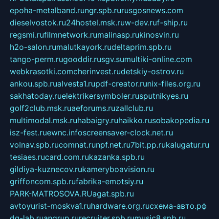
epoha-metalband.ru
ngr.spb.ru
rusgosnews.com
dieselvostok.ru
24hostel.msk.ru
w-dev.ru
f-ship.ru
regsmi.ru
filmnetwork.ru
malinasp.ru
kinosvin.ru
h2o-salon.ru
malutkayork.ru
deltaprim.spb.ru
tango-perm.ru
gooddir.ru
sgv.su
multiki-online.com
webkrasotki.com
cherinvest.ru
detskiy-ostrov.ru
ankou.spb.ru
alvesta1.ru
pdf-creator.ru
nix-files.org.ru
sakhatoday.ru
elektrikersymboler.ru
sputnikyes.ru
golf2club.msk.ru
aeforums.ru
zallclub.ru
multimodal.msk.ru
habaigry.ru
haikko.ru
sobakopedia.ru
isz-fest.ru
ewnc.info
screensaver-clock.net.ru
volnav.spb.ru
comnat.ru
npf.net.ru
7bit.pp.ru
kalugatur.ru
tesiaes.ru
card.com.ru
kazanka.spb.ru
gildiya-kuznecov.ru
kameryboavision.ru
griffoncom.spb.ru
fabrika-emotsiy.ru
PARK-MATROSOVA.RU
agat.spb.ru
avtoyurist-moskva1.ru
hardware.org.ru
схема-авто.рф
dg-lab.ru
angrup.ru
recruiter.spb.ru
music8.spb.ru