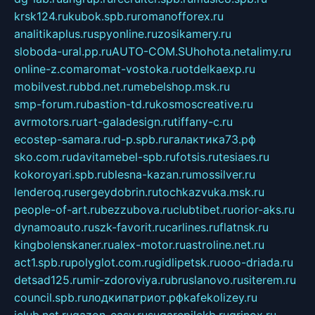
krsk124.ru
kubok.spb.ru
romanofforex.ru
analitikaplus.ru
spyonline.ru
zosikamery.ru
sloboda-ural.pp.ru
AUTO-COM.SU
hohota.net
alimy.ru
online-z.com
aromat-vostoka.ru
otdelkaexp.ru
mobilvest.ru
bbd.net.ru
mebelshop.msk.ru
smp-forum.ru
bastion-td.ru
kosmoscreative.ru
avrmotors.ru
art-galadesign.ru
tiffany-c.ru
ecostep-samara.ru
d-p.spb.ru
галактика73.рф
sko.com.ru
davitamebel-spb.ru
fotsis.ru
tesiaes.ru
kokoroyari.spb.ru
blesna-kazan.ru
mossilver.ru
lenderoq.ru
sergeydobrin.ru
tochkazvuka.msk.ru
people-of-art.ru
bezzubova.ru
clubtibet.ru
orior-aks.ru
dynamoauto.ru
szk-favorit.ru
carlines.ru
flatnsk.ru
kingbolenskaner.ru
alex-motor.ru
astroline.net.ru
act1.spb.ru
polyglot.com.ru
gidlipetsk.ru
ooo-driada.ru
detsad125.ru
mir-zdoroviya.ru
bruslanovo.ru
siterem.ru
council.spb.ru
лодкипатриот.рф
kafekolizey.ru