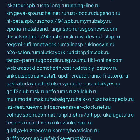
iskatour.spb.ru
snpi.org.ru
running-line.ru
krygeva-spa.ru
chel.net.ru
rust-loco.ru
dugshop.ru
hl-beta.spb.ru
school494.spb.ru
mymubaby.ru
epoha-metalband.ru
ngr.spb.ru
rusgosnews.com
dieselvostok.ru
24hostel.msk.ru
w-dev.ru
f-ship.ru
regsmi.ru
filmnetwork.ru
malinasp.ru
kinosvin.ru
h2o-salon.ru
malutkayork.ru
deltaprim.spb.ru
tango-perm.ru
gooddir.ru
sgv.su
multiki-online.com
webkrasotki.com
cherinvest.ru
detskiy-ostrov.ru
ankou.spb.ru
alvesta1.ru
pdf-creator.ru
nix-files.org.ru
sakhatoday.ru
elektrikersymboler.ru
sputnikyes.ru
golf2club.msk.ru
aeforums.ru
zallclub.ru
multimodal.msk.ru
habaigry.ru
haikko.ru
sobakopedia.ru
isz-fest.ru
ewnc.info
screensaver-clock.net.ru
volnav.spb.ru
comnat.ru
npf.net.ru
7bit.pp.ru
kalugatur.ru
tesiaes.ru
card.com.ru
kazanka.spb.ru
gildiya-kuznecov.ru
kameryboavision.ru
griffoncom.spb.ru
fabrika-emotsiy.ru