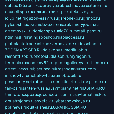
detsad125.ru
mir-zdoroviya.ru
bruslanovo.ru
siterem.ru
council.spb.ru
лодкипатриот.рф
kafekolizey.ru
iclub.net.ru
gazon-easy.ru
sugarepilekb.ru
grinox.ru
pylesostineco.ru
msts-ozarenie.ru
kameryjooan.ru
artemovskij.ru
dopler.spb.ru
aid70.ru
metall-perm.ru
ndm.msk.ru
ratingzooshop.ru
apiaccess.ru
globalautotrade.info
bezverhovskoe.ru
drsschool.ru
ZOOSMART.SPB.RU
dalakony.ru
medikijob.ru
remontt.spb.ru
photostudia.spb.ru
myragon.ru
terramia.ru
academy62.ru
gardengallereya.ru
rti.com.ru
artem-news.ru
biserinca.ru
krasnodarkurort.com
imshowtv.ru
mebel-v-tule.ru
mobtopik.ru
pcsecurity.net.ru
tool-sib.ru
multimetrunit.ru
sp-tour.ru
fan-cs.ru
santeh-russia.ru
symbian9.net.ru
DSHAIR.RU
tmmotors.spb.ru
xjocuricopii.com
musavtomat.msk.ru
obustrojdom.ru
sovetcik.ru
ybaranovskaya.ru
ppknews.ru
cult-alshei.ru
JAPANRUSSIA.RU
proekciyamebel.ru
imper-finans.ru
rim.org.ru