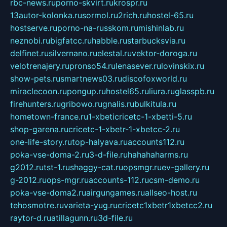
rbc-news.ru
porno-skvirt.ru
krospr.ru
13autor-kolonka.ru
sormol.ru
2rich.ru
hostel-65.ru
hostserve.ru
porno-na-russkom.ru
mishinlab.ru
neznobi.ru
bigfatcc.ru
habble.ru
starbucksvia.ru
delfinet.ru
silvernano.ru
elestal.ru
vektor-doroga.ru
velotrenajery.ru
pronso54.ru
lenasever.ru
lovinskix.ru
show-pets.ru
smartnews03.ru
discofoxworld.ru
miraclecoon.ru
pongup.ru
hostel65.ru
liura.ru
glasspb.ru
firehunters.ru
gribowo.ru
gnalis.ru
bulkitula.ru
hometown-france.ru
1-xbeticricetc-1-xbetti-5.ru
shop-garena.ru
cricetc-1-xbetr-1-xbetcc-2.ru
one-life-story.ru
top-halyava.ru
accounts112.ru
poka-vse-doma-2.ru
3-d-file.ru
hahahaharms.ru
g2012.ru
tst-1.ru
shaggy-cat.ru
opsmgr.ru
ev-gallery.ru
g-2012.ru
ops-mgr.ru
accounts-112.ru
csm-demo.ru
poka-vse-doma2.ru
airgungames.ru
allseo-host.ru
tehosmotre.ru
varieta-yug.ru
cricetc1xbetr1xbetcc2.ru
raytor-d.ru
atillagunn.ru
3d-file.ru