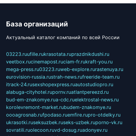
База организаций
Актуальный каталог компаний по всей России
03223.ru
ufille.ru
krasotata.ru
prazdnikdushi.ru
veetbox.ru
cinemapost.ru
ciam-fr.ru
kraft-you.ru
mega-press.ru
03223.ru
web-explore.ru
rastenuya.ru
eurovision-russia.ru
strah-news.ru
freeride-team.ru
itrack-24.ru
sexshopexpress.ru
autostudiopro.ru
alabuga-cityhotel.ru
pornv.ru
atlantpereezd.ru
bud-em-znakomye.ru
a-cdc.ru
elektrostal-news.ru
korolevremont-market.ru
budem-znakomye.ru
oooagrosnab.ru
fpodaso.ru
emfire.ru
pro-otdelky.ru
ukrasotki.ru
seksuzbek.ru
seks-uzbek.ru
porno-vk.ru
sovratili.ru
olecoon.ru
vd-dosug.ru
adonyev.ru