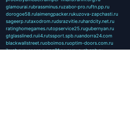
glamourai.ru
brassminus.ru
zabor-pro.ru
ftn.pp.ru
dorogoe58.ru
laimengpacker.ru
kuzova-zapchasti.ru
sageerp.ru
taxodrom.ru
dsrazvitie.ru
hardcity.net.ru
ratinghomegames.ru
topservice25.ru
gubernyan.ru
gtglasslined.ru
ii4.ru
tssport.spb.ru
andorra24.com
blackwallstreet.ru
oboimos.ru
optim-doors.com.ru
ikuch.ru
nycr.org.ru
npa21.ru
vremya-ch.spb.ru
desert000.ru
ivtorgi.ru
ifiori.ru
catalog-statei.ru
dcv.org.ru
spetsmaster174.ru
ipkameryhiseeu.ru
dum26.ru
ruspol.spb.ru
fr-opendp.ru
kam-solnyshko.ru
cheyenne-arapaho.ru
sevzapmetal.spb.ru
ted-lapidus.spb.ru
parasite-eliminator.ru
sigma-complete.ru
modernworld.ru
dama-moda.ru
eholot-group.ru
sk-nvkz.ru
DRONGOLD.RU
democratia2.ru
i-farmer.ru
mass-sport.org
jablonex.spb.ru
bookmess.ru
linkword.ru
refineua.com.ru
cs-spec.net.ru
altay-mebel.ru
DNK-THEATRE.RU
mechaniks.spb.ru
ipcamtechage.ru