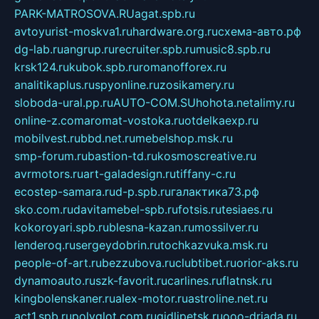
PARK-MATROSOVA.RU
agat.spb.ru
avtoyurist-moskva1.ru
hardware.org.ru
схема-авто.рф
dg-lab.ru
angrup.ru
recruiter.spb.ru
music8.spb.ru
krsk124.ru
kubok.spb.ru
romanofforex.ru
analitikaplus.ru
spyonline.ru
zosikamery.ru
sloboda-ural.pp.ru
AUTO-COM.SU
hohota.net
alimy.ru
online-z.com
aromat-vostoka.ru
otdelkaexp.ru
mobilvest.ru
bbd.net.ru
mebelshop.msk.ru
smp-forum.ru
bastion-td.ru
kosmoscreative.ru
avrmotors.ru
art-galadesign.ru
tiffany-c.ru
ecostep-samara.ru
d-p.spb.ru
галактика73.рф
sko.com.ru
davitamebel-spb.ru
fotsis.ru
tesiaes.ru
kokoroyari.spb.ru
blesna-kazan.ru
mossilver.ru
lenderoq.ru
sergeydobrin.ru
tochkazvuka.msk.ru
people-of-art.ru
bezzubova.ru
clubtibet.ru
orior-aks.ru
dynamoauto.ru
szk-favorit.ru
carlines.ru
flatnsk.ru
kingbolenskaner.ru
alex-motor.ru
astroline.net.ru
act1.spb.ru
polyglot.com.ru
gidlipetsk.ru
ooo-driada.ru