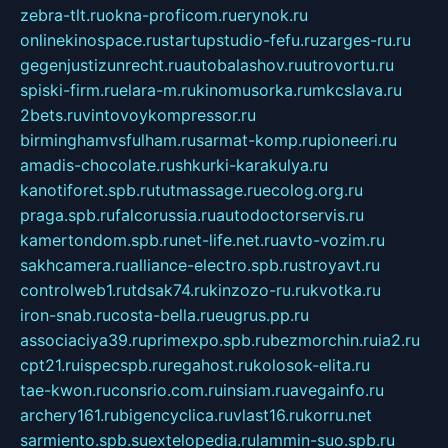
zebra-tlt.ru
okna-proficom.ru
erynok.ru
onlinekinospace.ru
startupstudio-fefu.ru
zarges-ru.ru
gegenjustizunrecht.ru
autobalashov.ru
utrovortu.ru
spiski-firm.ru
elara-m.ru
kinomusorka.ru
mkcslava.ru
2bets.ru
vintovoykompressor.ru
birminghamvsfulham.ru
sarmat-komp.ru
pioneeri.ru
amadis-chocolate.ru
shkurki-karakulya.ru
kanotiforet.spb.ru
tutmassage.ru
ecolog.org.ru
praga.spb.ru
falcorussia.ru
autodoctorservis.ru
kamertondom.spb.ru
net-life.net.ru
avto-vozim.ru
sakhcamera.ru
alliance-electro.spb.ru
stroyavt.ru
controlweb1.ru
tdsak74.ru
kinzozo-ru.ru
kvotka.ru
iron-snab.ru
costa-bella.ru
eugrus.pp.ru
associaciya39.ru
primexpo.spb.ru
bezmorchin.ru
ia2.ru
cpt21.ru
ispecspb.ru
regahost.ru
kolosok-elita.ru
tae-kwon.ru
consrio.com.ru
insiam.ru
avegainfo.ru
archery161.ru
bigencyclica.ru
vlast16.ru
korru.net
sarmiento.spb.su
extelopedia.ru
lammin-suo.spb.ru