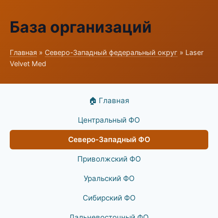
База организаций
Главная
»
Северо-Западный федеральный округ
» Laser
Velvet Med
🏠 Главная
Центральный ФО
Северо-Западный ФО
Приволжский ФО
Уральский ФО
Сибирский ФО
Дальневосточный ФО