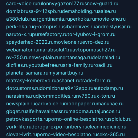
card-voice.ru
rulonnyygazon177.ru
snow-guard.ru
domizbrusa-9x12spb.ru
demaholding.ru
aalse.ru
a380club.ru
argentinamia.ru
perkoka.ru
movie-one.ru
perk-oka.ru
g-octopus.ru
sibarchives.ru
andreislyusar.ru
naruto-x.ru
pursefactory.ru
tor-lyubov-i-grom.ru
spayderhed-2022.ru
movieone.ru
evro-dez.ru
webamator.ru
ma-absolut1.ru
avtopomosch27.ru
nv-750.ru
news-plain.ru
nertansaga.ru
delanalad.ru
dizfiles.ru
youtubefree.ru
aria-family.ru
roadli.ru
planeta-samara.ru
mysmartbuy.ru
matrasy-kemerovo.ru
ashanet.ru
trade-farm.ru
dotcustoms.ru
domizbrusa9x12spb.ru
autodamp.ru
narasimha.ru
djcommodities.ru
nv750.ru
x-ton.ru
newsplain.ru
cardvoice.ru
modopaper.ru
manunae.ru
gbget.ru
alfeihavsalnassr.ru
madoma.ru
tajuncos.ru
petrovkasports.ru
porno-online-besplatno.ru
splclub.ru
york-life.ru
doroga-expo.ru
ribery.ru
cleanmedicine.ru
slovar-ivrit.ru
porno-video-besplatno.ru
seks-365.ru