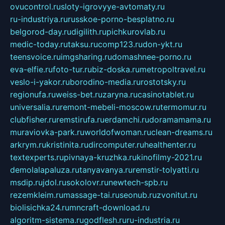
ovucontrol.ru
sloty-igrovyye-avtomaty.ru
ru-industriya.ru
russkoe-porno-besplatno.ru
belgorod-day.ru
digilith.ru
pichkurovlab.ru
medic-today.ru
taksu.ru
comp123.ru
don-ykt.ru
teensvoice.ru
imgsharing.ru
domashnee-porno.ru
eva-elfie.ru
foto-tur.ru
biz-doska.ru
metropoltravel.ru
veslo-i-yakor.ru
borodino-media.ru
rostotsky.ru
regionufa.ru
weiss-bet.ru
zaryna.ru
casinotablet.ru
universalia.ru
remont-mebeli-moscow.ru
termomur.ru
clubfisher.ru
remstirufa.ru
erdamchi.ru
doramamama.ru
muraviovka-park.ru
worldofwoman.ru
clean-dreams.ru
arkrym.ru
kristinita.ru
dircomputer.ru
healthenter.ru
textexperts.ru
pivnaya-kruzhka.ru
kinofilmy-2021.ru
demolalapaluza.ru
tanyavanya.ru
remstir-tolyatti.ru
msdip.ru
jdol.ru
sokolovr.ru
newtech-spb.ru
rezemkleim.ru
massage-tai.ru
seonub.ru
zvonitut.ru
biolisichka24.ru
mncraft-download.ru
algoritm-sistema.ru
godflesh.ru
ru-industria.ru