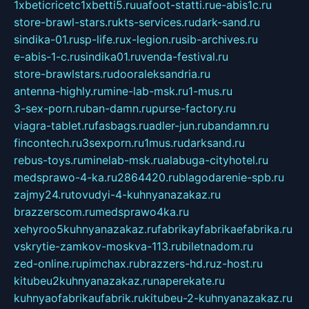
1xbeticricetc1xbetti5.ru
uafoot-statti.ru
e-abis1c.ru
store-brawl-stars.ru
kts-services.ru
dark-sand.ru
sindika-01.ru
sp-life.ru
x-legion.ru
sib-archives.ru
e-abis-1-c.ru
sindika01.ru
venda-festival.ru
store-brawlstars.ru
dooraleksandria.ru
antenna-highly.ru
mine-lab-msk.ru
1-mus.ru
3-sex-porn.ru
ban-damn.ru
purse-factory.ru
viagra-tablet.ru
fasbags.ru
adler-jun.ru
bandamn.ru
fincontech.ru
3sexporn.ru
1mus.ru
darksand.ru
rebus-toys.ru
minelab-msk.ru
alabuga-cityhotel.ru
medsprawo-4-ka.ru
2864420.ru
blagodarenie-spb.ru
zajmy24.ru
tovudyi-4-kuhnyanazakaz.ru
brazzerscom.ru
medsprawo4ka.ru
xehyroo5kuhnyanazakaz.ru
fabrikayfabrikaefabrika.ru
vskrytie-zamkov-moskva-113.ru
biletnadom.ru
zed-online.ru
pimchax.ru
brazzers-hd.ru
z-host.ru
kitubeu2kuhnyanazakaz.ru
naperekate.ru
kuhnyaofabrikaufabrik.ru
kitubeu-2-kuhnyanazakaz.ru