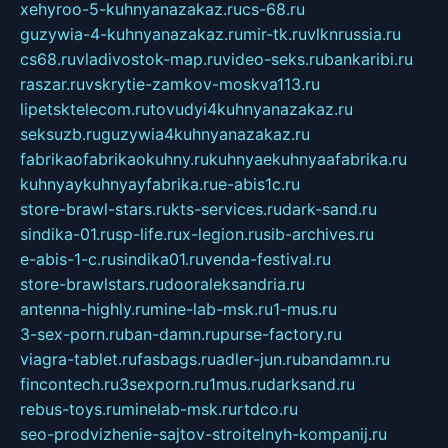
xehyroo-5-kuhnyanazakaz.ru
cs-68.ru
guzywia-4-kuhnyanazakaz.ru
mir-tk.ru
vlknrussia.ru
cs68.ru
vladivostok-map.ru
video-seks.ru
bankaribi.ru
raszar.ru
vskrytie-zamkov-moskva113.ru
lipetsktelecom.ru
tovudyi4kuhnyanazakaz.ru
seksuzb.ru
guzywia4kuhnyanazakaz.ru
fabrikaofabrikaokuhny.ru
kuhnyaekuhnyaafabrika.ru
kuhnyaykuhnyayfabrika.ru
e-abis1c.ru
store-brawl-stars.ru
kts-services.ru
dark-sand.ru
sindika-01.ru
sp-life.ru
x-legion.ru
sib-archives.ru
e-abis-1-c.ru
sindika01.ru
venda-festival.ru
store-brawlstars.ru
dooraleksandria.ru
antenna-highly.ru
mine-lab-msk.ru
1-mus.ru
3-sex-porn.ru
ban-damn.ru
purse-factory.ru
viagra-tablet.ru
fasbags.ru
adler-jun.ru
bandamn.ru
fincontech.ru
3sexporn.ru
1mus.ru
darksand.ru
rebus-toys.ru
minelab-msk.ru
rtdco.ru
seo-prodvizhenie-sajtov-stroitelnyh-kompanij.ru