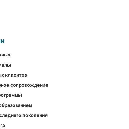
ми
одных
риалы
ых клиентов
урное сопровождение
программы
образованием
следнего поколения
га