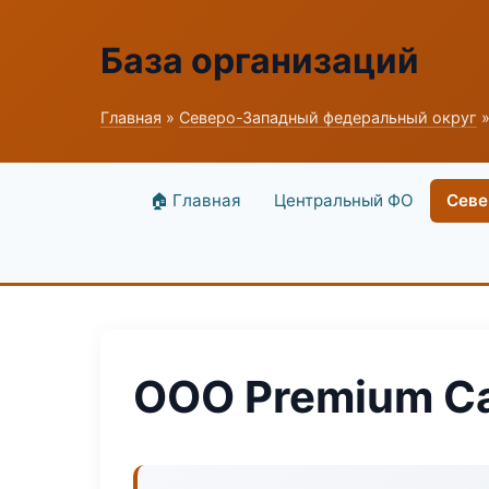
База организаций
Главная
»
Северо-Западный федеральный округ
»
🏠 Главная
Центральный ФО
Севе
ООО Premium C