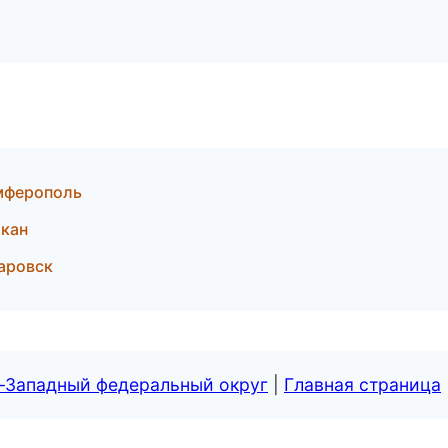
имферополь
акан
баровск
о-Западный федеральный округ
|
Главная страница