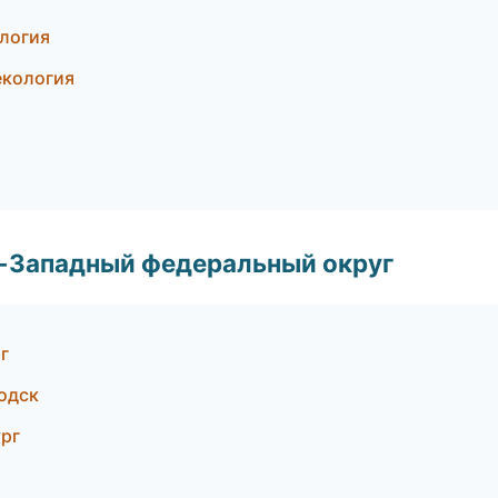
ология
екология
о-Западный федеральный округ
г
одск
ург