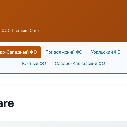
 ООО Premium Care
ро-Западный ФО
Приволжский ФО
Уральский ФО
Южный ФО
Северо-Кавказский ФО
are