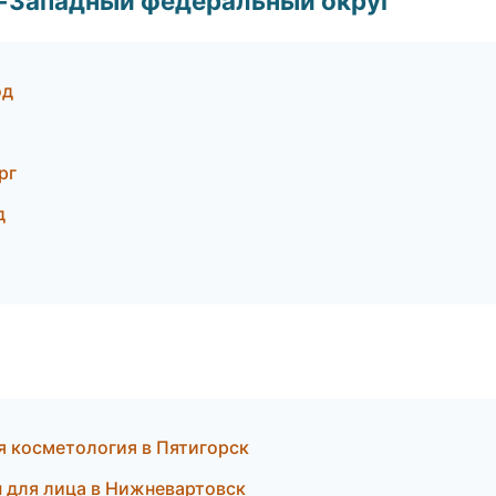
о-Западный федеральный округ
од
рг
д
я косметология в Пятигорск
ы для лица в Нижневартовск