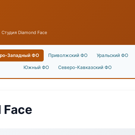
 Студия Diamond Face
ро-Западный ФО
Приволжский ФО
Уральский ФО
Южный ФО
Северо-Кавказский ФО
 Face