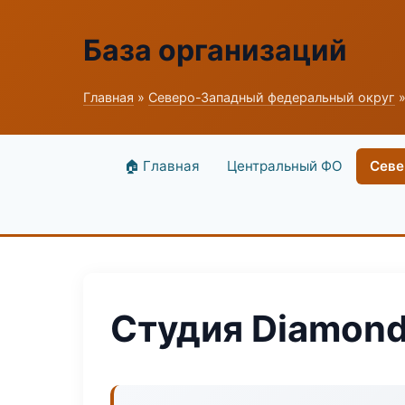
База организаций
Главная
»
Северо-Западный федеральный округ
»
🏠 Главная
Центральный ФО
Севе
Студия Diamond