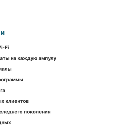
ми
i-Fi
аты на каждую ампулу
риалы
программы
га
ых клиентов
следнего поколения
одных