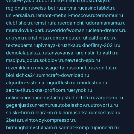
veslo-i-yakor.ru
borodino-media.ru
rostotsky.ru
regionufa.ru
weiss-bet.ru
zaryna.ru
casinotablet.ru
universalia.ru
remont-mebeli-moscow.ru
termomur.ru
clubfisher.ru
remstirufa.ru
erdamchi.ru
doramamama.ru
muraviovka-park.ru
worldofwoman.ru
clean-dreams.ru
arkrym.ru
kristinita.ru
dircomputer.ru
healthenter.ru
textexperts.ru
pivnaya-kruzhka.ru
kinofilmy-2021.ru
demolalapaluza.ru
tanyavanya.ru
remstir-tolyatti.ru
msdip.ru
jdol.ru
sokolovr.ru
newtech-spb.ru
rezemkleim.ru
massage-tai.ru
seonub.ru
zvonitut.ru
biolisichka24.ru
mncraft-download.ru
algoritm-sistema.ru
godflesh.ru
ru-industria.ru
zebra-tlt.ru
okna-proficom.ru
erynok.ru
onlinekinospace.ru
startupstudio-fefu.ru
zarges-ru.ru
gegenjustizunrecht.ru
autobalashov.ru
utrovortu.ru
spiski-firm.ru
elara-m.ru
kinomusorka.ru
mkcslava.ru
2bets.ru
vintovoykompressor.ru
birminghamvsfulham.ru
sarmat-komp.ru
pioneeri.ru