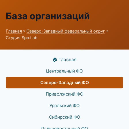
База организаций
Главная
»
Северо-Западный федеральный округ
»
Студия Spa Lab
🏠 Главная
Центральный ФО
Северо-Западный ФО
Приволжский ФО
Уральский ФО
Сибирский ФО
Дальневосточный ФО