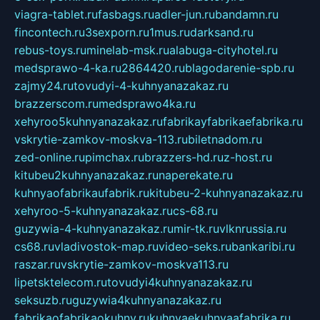
viagra-tablet.ru
fasbags.ru
adler-jun.ru
bandamn.ru
fincontech.ru
3sexporn.ru
1mus.ru
darksand.ru
rebus-toys.ru
minelab-msk.ru
alabuga-cityhotel.ru
medsprawo-4-ka.ru
2864420.ru
blagodarenie-spb.ru
zajmy24.ru
tovudyi-4-kuhnyanazakaz.ru
brazzerscom.ru
medsprawo4ka.ru
xehyroo5kuhnyanazakaz.ru
fabrikayfabrikaefabrika.ru
vskrytie-zamkov-moskva-113.ru
biletnadom.ru
zed-online.ru
pimchax.ru
brazzers-hd.ru
z-host.ru
kitubeu2kuhnyanazakaz.ru
naperekate.ru
kuhnyaofabrikaufabrik.ru
kitubeu-2-kuhnyanazakaz.ru
xehyroo-5-kuhnyanazakaz.ru
cs-68.ru
guzywia-4-kuhnyanazakaz.ru
mir-tk.ru
vlknrussia.ru
cs68.ru
vladivostok-map.ru
video-seks.ru
bankaribi.ru
raszar.ru
vskrytie-zamkov-moskva113.ru
lipetsktelecom.ru
tovudyi4kuhnyanazakaz.ru
seksuzb.ru
guzywia4kuhnyanazakaz.ru
fabrikaofabrikaokuhny.ru
kuhnyaekuhnyaafabrika.ru