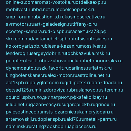
online-z.com
aromat-vostoka.ru
otdelkaexp.ru
mobilvest.ru
bbd.net.ru
mebelshop.msk.ru
smp-forum.ru
bastion-td.ru
kosmoscreative.ru
avrmotors.ru
art-galadesign.ru
tiffany-c.ru
ecostep-samara.ru
d-p.spb.ru
галактика73.рф
sko.com.ru
davitamebel-spb.ru
fotsis.ru
tesiaes.ru
kokoroyari.spb.ru
blesna-kazan.ru
mossilver.ru
lenderoq.ru
sergeydobrin.ru
tochkazvuka.msk.ru
people-of-art.ru
bezzubova.ru
clubtibet.ru
orior-aks.ru
dynamoauto.ru
szk-favorit.ru
carlines.ru
flatnsk.ru
kingbolenskaner.ru
alex-motor.ru
astroline.net.ru
act1.spb.ru
polyglot.com.ru
gidlipetsk.ru
ooo-driada.ru
detsad125.ru
mir-zdoroviya.ru
bruslanovo.ru
siterem.ru
council.spb.ru
лодкипатриот.рф
kafekolizey.ru
iclub.net.ru
gazon-easy.ru
sugarepilekb.ru
grinox.ru
pylesostineco.ru
msts-ozarenie.ru
kameryjooan.ru
artemovskij.ru
dopler.spb.ru
aid70.ru
metall-perm.ru
ndm.msk.ru
ratingzooshop.ru
apiaccess.ru