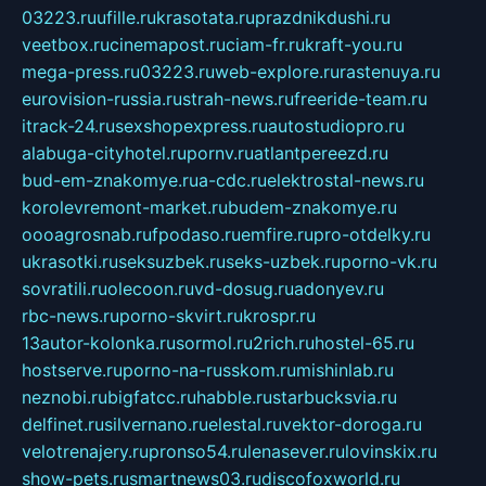
03223.ru
ufille.ru
krasotata.ru
prazdnikdushi.ru
veetbox.ru
cinemapost.ru
ciam-fr.ru
kraft-you.ru
mega-press.ru
03223.ru
web-explore.ru
rastenuya.ru
eurovision-russia.ru
strah-news.ru
freeride-team.ru
itrack-24.ru
sexshopexpress.ru
autostudiopro.ru
alabuga-cityhotel.ru
pornv.ru
atlantpereezd.ru
bud-em-znakomye.ru
a-cdc.ru
elektrostal-news.ru
korolevremont-market.ru
budem-znakomye.ru
oooagrosnab.ru
fpodaso.ru
emfire.ru
pro-otdelky.ru
ukrasotki.ru
seksuzbek.ru
seks-uzbek.ru
porno-vk.ru
sovratili.ru
olecoon.ru
vd-dosug.ru
adonyev.ru
rbc-news.ru
porno-skvirt.ru
krospr.ru
13autor-kolonka.ru
sormol.ru
2rich.ru
hostel-65.ru
hostserve.ru
porno-na-russkom.ru
mishinlab.ru
neznobi.ru
bigfatcc.ru
habble.ru
starbucksvia.ru
delfinet.ru
silvernano.ru
elestal.ru
vektor-doroga.ru
velotrenajery.ru
pronso54.ru
lenasever.ru
lovinskix.ru
show-pets.ru
smartnews03.ru
discofoxworld.ru