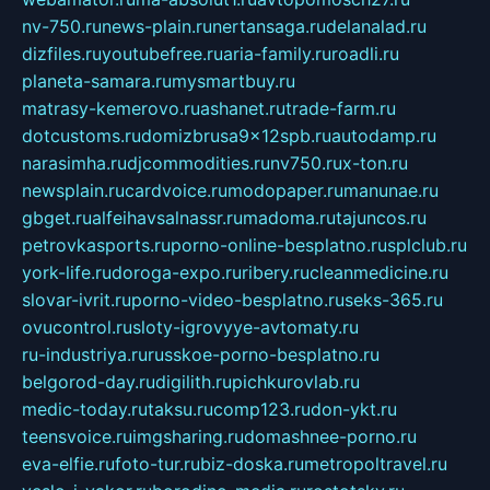
nv-750.ru
news-plain.ru
nertansaga.ru
delanalad.ru
dizfiles.ru
youtubefree.ru
aria-family.ru
roadli.ru
planeta-samara.ru
mysmartbuy.ru
matrasy-kemerovo.ru
ashanet.ru
trade-farm.ru
dotcustoms.ru
domizbrusa9x12spb.ru
autodamp.ru
narasimha.ru
djcommodities.ru
nv750.ru
x-ton.ru
newsplain.ru
cardvoice.ru
modopaper.ru
manunae.ru
gbget.ru
alfeihavsalnassr.ru
madoma.ru
tajuncos.ru
petrovkasports.ru
porno-online-besplatno.ru
splclub.ru
york-life.ru
doroga-expo.ru
ribery.ru
cleanmedicine.ru
slovar-ivrit.ru
porno-video-besplatno.ru
seks-365.ru
ovucontrol.ru
sloty-igrovyye-avtomaty.ru
ru-industriya.ru
russkoe-porno-besplatno.ru
belgorod-day.ru
digilith.ru
pichkurovlab.ru
medic-today.ru
taksu.ru
comp123.ru
don-ykt.ru
teensvoice.ru
imgsharing.ru
domashnee-porno.ru
eva-elfie.ru
foto-tur.ru
biz-doska.ru
metropoltravel.ru