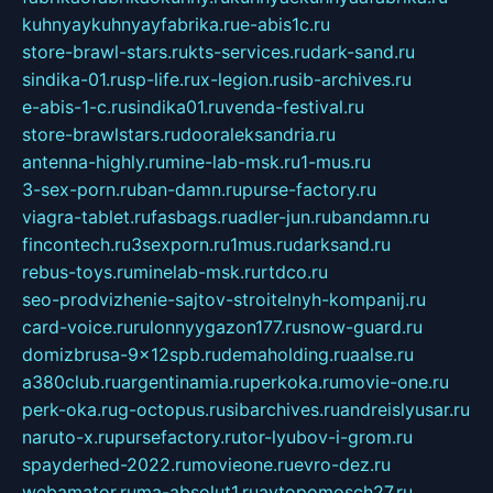
kuhnyaykuhnyayfabrika.ru
e-abis1c.ru
store-brawl-stars.ru
kts-services.ru
dark-sand.ru
sindika-01.ru
sp-life.ru
x-legion.ru
sib-archives.ru
e-abis-1-c.ru
sindika01.ru
venda-festival.ru
store-brawlstars.ru
dooraleksandria.ru
antenna-highly.ru
mine-lab-msk.ru
1-mus.ru
3-sex-porn.ru
ban-damn.ru
purse-factory.ru
viagra-tablet.ru
fasbags.ru
adler-jun.ru
bandamn.ru
fincontech.ru
3sexporn.ru
1mus.ru
darksand.ru
rebus-toys.ru
minelab-msk.ru
rtdco.ru
seo-prodvizhenie-sajtov-stroitelnyh-kompanij.ru
card-voice.ru
rulonnyygazon177.ru
snow-guard.ru
domizbrusa-9x12spb.ru
demaholding.ru
aalse.ru
a380club.ru
argentinamia.ru
perkoka.ru
movie-one.ru
perk-oka.ru
g-octopus.ru
sibarchives.ru
andreislyusar.ru
naruto-x.ru
pursefactory.ru
tor-lyubov-i-grom.ru
spayderhed-2022.ru
movieone.ru
evro-dez.ru
webamator.ru
ma-absolut1.ru
avtopomosch27.ru