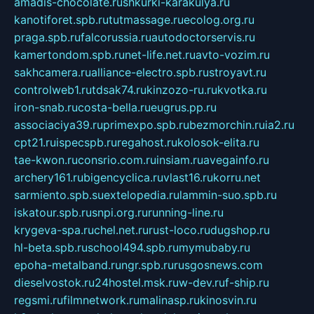
amadis-chocolate.ru
shkurki-karakulya.ru
kanotiforet.spb.ru
tutmassage.ru
ecolog.org.ru
praga.spb.ru
falcorussia.ru
autodoctorservis.ru
kamertondom.spb.ru
net-life.net.ru
avto-vozim.ru
sakhcamera.ru
alliance-electro.spb.ru
stroyavt.ru
controlweb1.ru
tdsak74.ru
kinzozo-ru.ru
kvotka.ru
iron-snab.ru
costa-bella.ru
eugrus.pp.ru
associaciya39.ru
primexpo.spb.ru
bezmorchin.ru
ia2.ru
cpt21.ru
ispecspb.ru
regahost.ru
kolosok-elita.ru
tae-kwon.ru
consrio.com.ru
insiam.ru
avegainfo.ru
archery161.ru
bigencyclica.ru
vlast16.ru
korru.net
sarmiento.spb.su
extelopedia.ru
lammin-suo.spb.ru
iskatour.spb.ru
snpi.org.ru
running-line.ru
krygeva-spa.ru
chel.net.ru
rust-loco.ru
dugshop.ru
hl-beta.spb.ru
school494.spb.ru
mymubaby.ru
epoha-metalband.ru
ngr.spb.ru
rusgosnews.com
dieselvostok.ru
24hostel.msk.ru
w-dev.ru
f-ship.ru
regsmi.ru
filmnetwork.ru
malinasp.ru
kinosvin.ru