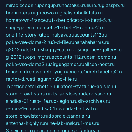
miraclecoon.ru
pongup.ru
hostel65.ru
liura.ru
glasspb.ru
firehunters.ru
gribowo.ru
gnalis.ru
bulkitula.ru
hometown-france.ru
1-xbeticricetc-1-xbetti-5.ru
shop-garena.ru
cricetc-1-xbetr-1-xbetcc-2.ru
one-life-story.ru
top-halyava.ru
accounts112.ru
poka-vse-doma-2.ru
3-d-file.ru
hahahaharms.ru
g2012.ru
tst-1.ru
shaggy-cat.ru
opsmgr.ru
ev-gallery.ru
g-2012.ru
ops-mgr.ru
accounts-112.ru
csm-demo.ru
poka-vse-doma2.ru
airgungames.ru
allseo-host.ru
tehosmotre.ru
varieta-yug.ru
cricetc1xbetr1xbetcc2.ru
raytor-d.ru
atillagunn.ru
3d-file.ru
1xbeticricetc1xbetti5.ru
uafoot-statti.ru
e-abis1c.ru
store-brawl-stars.ru
kts-services.ru
dark-sand.ru
sindika-01.ru
sp-life.ru
x-legion.ru
sib-archives.ru
e-abis-1-c.ru
sindika01.ru
venda-festival.ru
store-brawlstars.ru
dooraleksandria.ru
antenna-highly.ru
mine-lab-msk.ru
1-mus.ru
3-sex-porn.ru
ban-damn.ru
purse-factory.ru