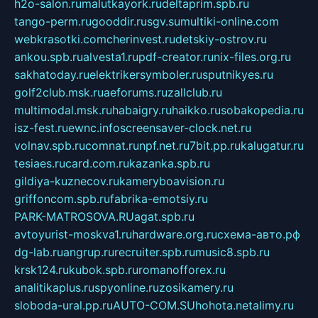
h2o-salon.ru
malutkayork.ru
deltaprim.spb.ru
tango-perm.ru
gooddir.ru
sgv.su
multiki-online.com
webkrasotki.com
cherinvest.ru
detskiy-ostrov.ru
ankou.spb.ru
alvesta1.ru
pdf-creator.ru
nix-files.org.ru
sakhatoday.ru
elektrikersymboler.ru
sputnikyes.ru
golf2club.msk.ru
aeforums.ru
zallclub.ru
multimodal.msk.ru
habaigry.ru
haikko.ru
sobakopedia.ru
isz-fest.ru
ewnc.info
screensaver-clock.net.ru
volnav.spb.ru
comnat.ru
npf.net.ru
7bit.pp.ru
kalugatur.ru
tesiaes.ru
card.com.ru
kazanka.spb.ru
gildiya-kuznecov.ru
kameryboavision.ru
griffoncom.spb.ru
fabrika-emotsiy.ru
PARK-MATROSOVA.RU
agat.spb.ru
avtoyurist-moskva1.ru
hardware.org.ru
схема-авто.рф
dg-lab.ru
angrup.ru
recruiter.spb.ru
music8.spb.ru
krsk124.ru
kubok.spb.ru
romanofforex.ru
analitikaplus.ru
spyonline.ru
zosikamery.ru
sloboda-ural.pp.ru
AUTO-COM.SU
hohota.net
alimy.ru