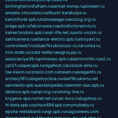
birminghamvsfulham.ru
sarmat-komp.ru
pioneeri.ru
amadis-chocolate.ru
shkurki-karakulya.ru
kanotiforet.spb.ru
tutmassage.ru
ecolog.org.ru
praga.spb.ru
falcorussia.ru
autodoctorservis.ru
kamertondom.spb.ru
net-life.net.ru
avto-vozim.ru
sakhcamera.ru
alliance-electro.spb.ru
stroyavt.ru
controlweb1.ru
tdsak74.ru
kinzozo-ru.ru
kvotka.ru
iron-snab.ru
costa-bella.ru
eugrus.pp.ru
associaciya39.ru
primexpo.spb.ru
bezmorchin.ru
ia2.ru
cpt21.ru
ispecspb.ru
regahost.ru
kolosok-elita.ru
tae-kwon.ru
consrio.com.ru
insiam.ru
avegainfo.ru
archery161.ru
bigencyclica.ru
vlast16.ru
korru.net
sarmiento.spb.su
extelopedia.ru
lammin-suo.spb.ru
iskatour.spb.ru
snpi.org.ru
running-line.ru
krygeva-spa.ru
chel.net.ru
rust-loco.ru
dugshop.ru
hl-beta.spb.ru
school494.spb.ru
mymubaby.ru
epoha-metalband.ru
ngr.spb.ru
rusgosnews.com