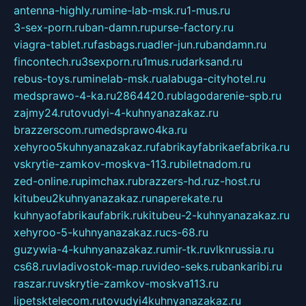
antenna-highly.ru
mine-lab-msk.ru
1-mus.ru
3-sex-porn.ru
ban-damn.ru
purse-factory.ru
viagra-tablet.ru
fasbags.ru
adler-jun.ru
bandamn.ru
fincontech.ru
3sexporn.ru
1mus.ru
darksand.ru
rebus-toys.ru
minelab-msk.ru
alabuga-cityhotel.ru
medsprawo-4-ka.ru
2864420.ru
blagodarenie-spb.ru
zajmy24.ru
tovudyi-4-kuhnyanazakaz.ru
brazzerscom.ru
medsprawo4ka.ru
xehyroo5kuhnyanazakaz.ru
fabrikayfabrikaefabrika.ru
vskrytie-zamkov-moskva-113.ru
biletnadom.ru
zed-online.ru
pimchax.ru
brazzers-hd.ru
z-host.ru
kitubeu2kuhnyanazakaz.ru
naperekate.ru
kuhnyaofabrikaufabrik.ru
kitubeu-2-kuhnyanazakaz.ru
xehyroo-5-kuhnyanazakaz.ru
cs-68.ru
guzywia-4-kuhnyanazakaz.ru
mir-tk.ru
vlknrussia.ru
cs68.ru
vladivostok-map.ru
video-seks.ru
bankaribi.ru
raszar.ru
vskrytie-zamkov-moskva113.ru
lipetsktelecom.ru
tovudyi4kuhnyanazakaz.ru