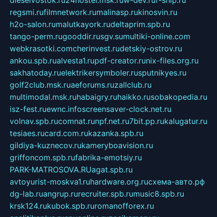
dieselvostok.ru
24hostel.msk.ru
w-dev.ru
f-ship.ru
regsmi.ru
filmnetwork.ru
malinasp.ru
kinosvin.ru
h2o-salon.ru
malutkayork.ru
deltaprim.spb.ru
tango-perm.ru
gooddir.ru
sgv.su
multiki-online.com
webkrasotki.com
cherinvest.ru
detskiy-ostrov.ru
ankou.spb.ru
alvesta1.ru
pdf-creator.ru
nix-files.org.ru
sakhatoday.ru
elektrikersymboler.ru
sputnikyes.ru
golf2club.msk.ru
aeforums.ru
zallclub.ru
multimodal.msk.ru
habaigry.ru
haikko.ru
sobakopedia.ru
isz-fest.ru
ewnc.info
screensaver-clock.net.ru
volnav.spb.ru
comnat.ru
npf.net.ru
7bit.pp.ru
kalugatur.ru
tesiaes.ru
card.com.ru
kazanka.spb.ru
gildiya-kuznecov.ru
kameryboavision.ru
griffoncom.spb.ru
fabrika-emotsiy.ru
PARK-MATROSOVA.RU
agat.spb.ru
avtoyurist-moskva1.ru
hardware.org.ru
схема-авто.рф
dg-lab.ru
angrup.ru
recruiter.spb.ru
music8.spb.ru
krsk124.ru
kubok.spb.ru
romanofforex.ru