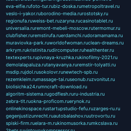
eva-elfie.ru
foto-tur.ru
biz-doska.ru
metropoltravel.ru
veslo-i-yakor.ru
borodino-media.ru
rostotsky.ru
regionufa.ru
weiss-bet.ru
zaryna.ru
casinotablet.ru
universalia.ru
remont-mebeli-moscow.ru
termomur.ru
clubfisher.ru
remstirufa.ru
erdamchi.ru
doramamama.ru
muraviovka-park.ru
worldofwoman.ru
clean-dreams.ru
arkrym.ru
kristinita.ru
dircomputer.ru
healthenter.ru
textexperts.ru
pivnaya-kruzhka.ru
kinofilmy-2021.ru
demolalapaluza.ru
tanyavanya.ru
remstir-tolyatti.ru
msdip.ru
jdol.ru
sokolovr.ru
newtech-spb.ru
rezemkleim.ru
massage-tai.ru
seonub.ru
zvonitut.ru
biolisichka24.ru
mncraft-download.ru
algoritm-sistema.ru
godflesh.ru
ru-industria.ru
zebra-tlt.ru
okna-proficom.ru
erynok.ru
onlinekinospace.ru
startupstudio-fefu.ru
zarges-ru.ru
gegenjustizunrecht.ru
autobalashov.ru
utrovortu.ru
spiski-firm.ru
elara-m.ru
kinomusorka.ru
mkcslava.ru
2bets.ru
vintovoykompressor.ru