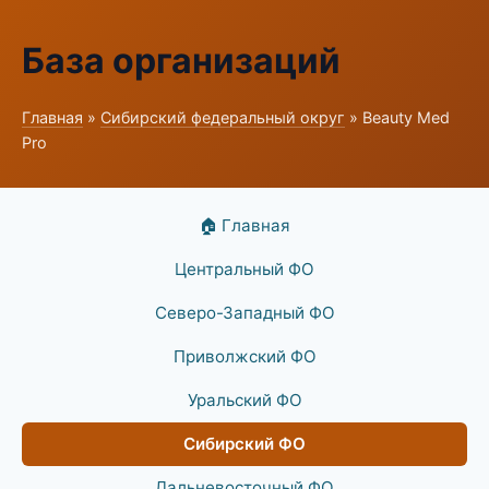
База организаций
Главная
»
Сибирский федеральный округ
» Beauty Med
Pro
🏠 Главная
Центральный ФО
Северо-Западный ФО
Приволжский ФО
Уральский ФО
Сибирский ФО
Дальневосточный ФО