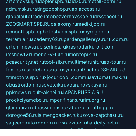
artemovskij.ru
dopler.spb.ru
aid70.ru
metall-perm.ru
ndm.msk.ru
ratingzooshop.ru
apiaccess.ru
globalautotrade.info
bezverhovskoe.ru
drsschool.ru
ZOOSMART.SPB.RU
dalakony.ru
medikijob.ru
remontt.spb.ru
photostudia.spb.ru
myragon.ru
terramia.ru
academy62.ru
gardengallereya.ru
rti.com.ru
artem-news.ru
biserinca.ru
krasnodarkurort.com
imshowtv.ru
mebel-v-tule.ru
mobtopik.ru
pcsecurity.net.ru
tool-sib.ru
multimetrunit.ru
sp-tour.ru
fan-cs.ru
santeh-russia.ru
symbian9.net.ru
DSHAIR.RU
tmmotors.spb.ru
xjocuricopii.com
musavtomat.msk.ru
obustrojdom.ru
sovetcik.ru
ybaranovskaya.ru
ppknews.ru
cult-alshei.ru
JAPANRUSSIA.RU
proekciyamebel.ru
imper-finans.ru
rim.org.ru
glamourai.ru
brassminus.ru
zabor-pro.ru
ftn.pp.ru
dorogoe58.ru
laimengpacker.ru
kuzova-zapchasti.ru
sageerp.ru
taxodrom.ru
dsrazvitie.ru
hardcity.net.ru
ratinghomegames.ru
topservice25.ru
gubernyan.ru