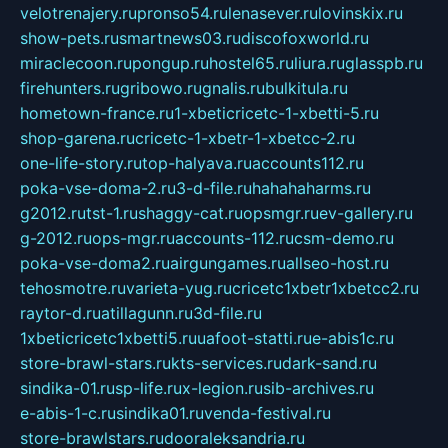
velotrenajery.ru
pronso54.ru
lenasever.ru
lovinskix.ru
show-pets.ru
smartnews03.ru
discofoxworld.ru
miraclecoon.ru
pongup.ru
hostel65.ru
liura.ru
glasspb.ru
firehunters.ru
gribowo.ru
gnalis.ru
bulkitula.ru
hometown-france.ru
1-xbeticricetc-1-xbetti-5.ru
shop-garena.ru
cricetc-1-xbetr-1-xbetcc-2.ru
one-life-story.ru
top-halyava.ru
accounts112.ru
poka-vse-doma-2.ru
3-d-file.ru
hahahaharms.ru
g2012.ru
tst-1.ru
shaggy-cat.ru
opsmgr.ru
ev-gallery.ru
g-2012.ru
ops-mgr.ru
accounts-112.ru
csm-demo.ru
poka-vse-doma2.ru
airgungames.ru
allseo-host.ru
tehosmotre.ru
varieta-yug.ru
cricetc1xbetr1xbetcc2.ru
raytor-d.ru
atillagunn.ru
3d-file.ru
1xbeticricetc1xbetti5.ru
uafoot-statti.ru
e-abis1c.ru
store-brawl-stars.ru
kts-services.ru
dark-sand.ru
sindika-01.ru
sp-life.ru
x-legion.ru
sib-archives.ru
e-abis-1-c.ru
sindika01.ru
venda-festival.ru
store-brawlstars.ru
dooraleksandria.ru