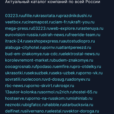
Актуальный каталог компаний по всей России
03223.ru
ufille.ru
krasotata.ru
prazdnikdushi.ru
veetbox.ru
cinemapost.ru
ciam-fr.ru
kraft-you.ru
mega-press.ru
03223.ru
web-explore.ru
rastenuya.ru
eurovision-russia.ru
strah-news.ru
freeride-team.ru
itrack-24.ru
sexshopexpress.ru
autostudiopro.ru
alabuga-cityhotel.ru
pornv.ru
atlantpereezd.ru
bud-em-znakomye.ru
a-cdc.ru
elektrostal-news.ru
korolevremont-market.ru
budem-znakomye.ru
oooagrosnab.ru
fpodaso.ru
emfire.ru
pro-otdelky.ru
ukrasotki.ru
seksuzbek.ru
seks-uzbek.ru
porno-vk.ru
sovratili.ru
olecoon.ru
vd-dosug.ru
adonyev.ru
rbc-news.ru
porno-skvirt.ru
krospr.ru
13autor-kolonka.ru
sormol.ru
2rich.ru
hostel-65.ru
hostserve.ru
porno-na-russkom.ru
mishinlab.ru
neznobi.ru
bigfatcc.ru
habble.ru
starbucksvia.ru
delfinet.ru
silvernano.ru
elestal.ru
vektor-doroga.ru