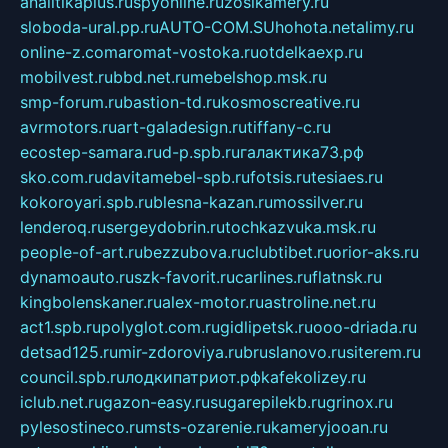
analitikaplus.ru
spyonline.ru
zosikamery.ru
sloboda-ural.pp.ru
AUTO-COM.SU
hohota.net
alimy.ru
online-z.com
aromat-vostoka.ru
otdelkaexp.ru
mobilvest.ru
bbd.net.ru
mebelshop.msk.ru
smp-forum.ru
bastion-td.ru
kosmoscreative.ru
avrmotors.ru
art-galadesign.ru
tiffany-c.ru
ecostep-samara.ru
d-p.spb.ru
галактика73.рф
sko.com.ru
davitamebel-spb.ru
fotsis.ru
tesiaes.ru
kokoroyari.spb.ru
blesna-kazan.ru
mossilver.ru
lenderoq.ru
sergeydobrin.ru
tochkazvuka.msk.ru
people-of-art.ru
bezzubova.ru
clubtibet.ru
orior-aks.ru
dynamoauto.ru
szk-favorit.ru
carlines.ru
flatnsk.ru
kingbolenskaner.ru
alex-motor.ru
astroline.net.ru
act1.spb.ru
polyglot.com.ru
gidlipetsk.ru
ooo-driada.ru
detsad125.ru
mir-zdoroviya.ru
bruslanovo.ru
siterem.ru
council.spb.ru
лодкипатриот.рф
kafekolizey.ru
iclub.net.ru
gazon-easy.ru
sugarepilekb.ru
grinox.ru
pylesostineco.ru
msts-ozarenie.ru
kameryjooan.ru