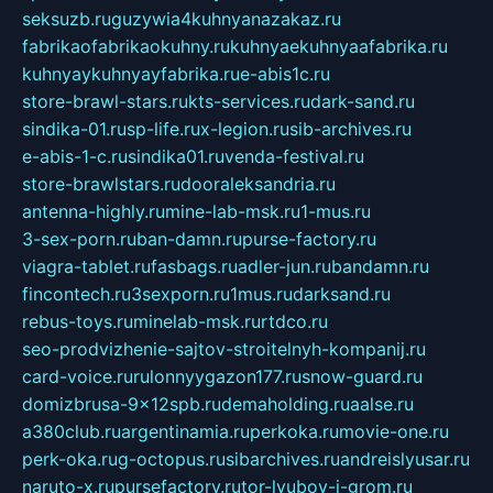
seksuzb.ru
guzywia4kuhnyanazakaz.ru
fabrikaofabrikaokuhny.ru
kuhnyaekuhnyaafabrika.ru
kuhnyaykuhnyayfabrika.ru
e-abis1c.ru
store-brawl-stars.ru
kts-services.ru
dark-sand.ru
sindika-01.ru
sp-life.ru
x-legion.ru
sib-archives.ru
e-abis-1-c.ru
sindika01.ru
venda-festival.ru
store-brawlstars.ru
dooraleksandria.ru
antenna-highly.ru
mine-lab-msk.ru
1-mus.ru
3-sex-porn.ru
ban-damn.ru
purse-factory.ru
viagra-tablet.ru
fasbags.ru
adler-jun.ru
bandamn.ru
fincontech.ru
3sexporn.ru
1mus.ru
darksand.ru
rebus-toys.ru
minelab-msk.ru
rtdco.ru
seo-prodvizhenie-sajtov-stroitelnyh-kompanij.ru
card-voice.ru
rulonnyygazon177.ru
snow-guard.ru
domizbrusa-9x12spb.ru
demaholding.ru
aalse.ru
a380club.ru
argentinamia.ru
perkoka.ru
movie-one.ru
perk-oka.ru
g-octopus.ru
sibarchives.ru
andreislyusar.ru
naruto-x.ru
pursefactory.ru
tor-lyubov-i-grom.ru