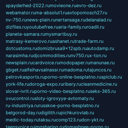
spayderhed-2022.ru
movieone.ru
evro-dez.ru
webamator.ru
ma-absolut1.ru
avtopomosch27.ru
nv-750.ru
news-plain.ru
nertansaga.ru
delanalad.ru
dizfiles.ru
youtubefree.ru
aria-family.ru
roadli.ru
planeta-samara.ru
mysmartbuy.ru
matrasy-kemerovo.ru
ashanet.ru
trade-farm.ru
dotcustoms.ru
domizbrusa9x12spb.ru
autodamp.ru
narasimha.ru
djcommodities.ru
nv750.ru
x-ton.ru
newsplain.ru
cardvoice.ru
modopaper.ru
manunae.ru
gbget.ru
alfeihavsalnassr.ru
madoma.ru
tajuncos.ru
petrovkasports.ru
porno-online-besplatno.ru
splclub.ru
york-life.ru
doroga-expo.ru
ribery.ru
cleanmedicine.ru
slovar-ivrit.ru
porno-video-besplatno.ru
seks-365.ru
ovucontrol.ru
sloty-igrovyye-avtomaty.ru
ru-industriya.ru
russkoe-porno-besplatno.ru
belgorod-day.ru
digilith.ru
pichkurovlab.ru
medic-today.ru
taksu.ru
comp123.ru
don-ykt.ru
teensvoice.ru
imgsharing.ru
domashnee-porno.ru