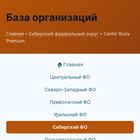
База организаций
Главная
»
Сибирский федеральный округ
» Center Body
Premium
🏠 Главная
Центральный ФО
Северо-Западный ФО
Приволжский ФО
Уральский ФО
Сибирский ФО
Дальневосточный ФО