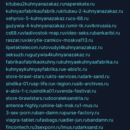
kitubeu2kuhnyanazakaz.ru
naperekate.ru
kuhnyaofabrikaufabrik.ru
kitubeu-2-kuhnyanazakaz.ru
xehyroo-5-kuhnyanazakaz.ru
cs-68.ru
guzywia-4-kuhnyanazakaz.ru
mir-tk.ru
vlknrussia.ru
cs68.ru
vladivostok-map.ru
video-seks.ru
bankaribi.ru
raszar.ru
vskrytie-zamkov-moskva113.ru
lipetsktelecom.ru
tovudyi4kuhnyanazakaz.ru
seksuzb.ru
guzywia4kuhnyanazakaz.ru
fabrikaofabrikaokuhny.ru
kuhnyaekuhnyaafabrika.ru
kuhnyaykuhnyayfabrika.ru
e-abis1c.ru
store-brawl-stars.ru
kts-services.ru
dark-sand.ru
sindika-01.ru
sp-life.ru
x-legion.ru
sib-archives.ru
e-abis-1-c.ru
sindika01.ru
venda-festival.ru
store-brawlstars.ru
dooraleksandria.ru
antenna-highly.ru
mine-lab-msk.ru
1-mus.ru
3-sex-porn.ru
ban-damn.ru
purse-factory.ru
viagra-tablet.ru
fasbags.ru
adler-jun.ru
bandamn.ru
fincontech.ru
3sexporn.ru
1mus.ru
darksand.ru