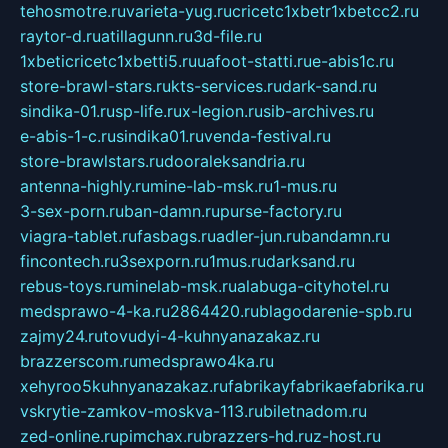
tehosmotre.ru
varieta-yug.ru
cricetc1xbetr1xbetcc2.ru
raytor-d.ru
atillagunn.ru
3d-file.ru
1xbeticricetc1xbetti5.ru
uafoot-statti.ru
e-abis1c.ru
store-brawl-stars.ru
kts-services.ru
dark-sand.ru
sindika-01.ru
sp-life.ru
x-legion.ru
sib-archives.ru
e-abis-1-c.ru
sindika01.ru
venda-festival.ru
store-brawlstars.ru
dooraleksandria.ru
antenna-highly.ru
mine-lab-msk.ru
1-mus.ru
3-sex-porn.ru
ban-damn.ru
purse-factory.ru
viagra-tablet.ru
fasbags.ru
adler-jun.ru
bandamn.ru
fincontech.ru
3sexporn.ru
1mus.ru
darksand.ru
rebus-toys.ru
minelab-msk.ru
alabuga-cityhotel.ru
medsprawo-4-ka.ru
2864420.ru
blagodarenie-spb.ru
zajmy24.ru
tovudyi-4-kuhnyanazakaz.ru
brazzerscom.ru
medsprawo4ka.ru
xehyroo5kuhnyanazakaz.ru
fabrikayfabrikaefabrika.ru
vskrytie-zamkov-moskva-113.ru
biletnadom.ru
zed-online.ru
pimchax.ru
brazzers-hd.ru
z-host.ru