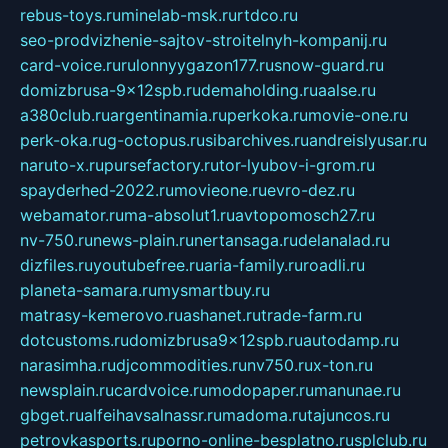
rebus-toys.ru
minelab-msk.ru
rtdco.ru
seo-prodvizhenie-sajtov-stroitelnyh-kompanij.ru
card-voice.ru
rulonnyygazon177.ru
snow-guard.ru
domizbrusa-9x12spb.ru
demaholding.ru
aalse.ru
a380club.ru
argentinamia.ru
perkoka.ru
movie-one.ru
perk-oka.ru
g-octopus.ru
sibarchives.ru
andreislyusar.ru
naruto-x.ru
pursefactory.ru
tor-lyubov-i-grom.ru
spayderhed-2022.ru
movieone.ru
evro-dez.ru
webamator.ru
ma-absolut1.ru
avtopomosch27.ru
nv-750.ru
news-plain.ru
nertansaga.ru
delanalad.ru
dizfiles.ru
youtubefree.ru
aria-family.ru
roadli.ru
planeta-samara.ru
mysmartbuy.ru
matrasy-kemerovo.ru
ashanet.ru
trade-farm.ru
dotcustoms.ru
domizbrusa9x12spb.ru
autodamp.ru
narasimha.ru
djcommodities.ru
nv750.ru
x-ton.ru
newsplain.ru
cardvoice.ru
modopaper.ru
manunae.ru
gbget.ru
alfeihavsalnassr.ru
madoma.ru
tajuncos.ru
petrovkasports.ru
porno-online-besplatno.ru
splclub.ru