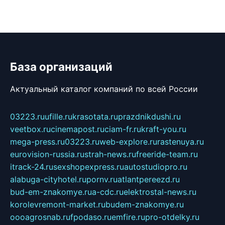
База организаций
Актуальный каталог компаний по всей России
03223.ru
ufille.ru
krasotata.ru
prazdnikdushi.ru
veetbox.ru
cinemapost.ru
ciam-fr.ru
kraft-you.ru
mega-press.ru
03223.ru
web-explore.ru
rastenuya.ru
eurovision-russia.ru
strah-news.ru
freeride-team.ru
itrack-24.ru
sexshopexpress.ru
autostudiopro.ru
alabuga-cityhotel.ru
pornv.ru
atlantpereezd.ru
bud-em-znakomye.ru
a-cdc.ru
elektrostal-news.ru
korolevremont-market.ru
budem-znakomye.ru
oooagrosnab.ru
fpodaso.ru
emfire.ru
pro-otdelky.ru