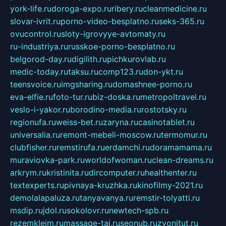
york-life.ru
doroga-expo.ru
ribery.ru
cleanmedicine.ru
slovar-ivrit.ru
porno-video-besplatno.ru
seks-365.ru
ovucontrol.ru
sloty-igrovyye-avtomaty.ru
ru-industriya.ru
russkoe-porno-besplatno.ru
belgorod-day.ru
digilith.ru
pichkurovlab.ru
medic-today.ru
taksu.ru
comp123.ru
don-ykt.ru
teensvoice.ru
imgsharing.ru
domashnee-porno.ru
eva-elfie.ru
foto-tur.ru
biz-doska.ru
metropoltravel.ru
veslo-i-yakor.ru
borodino-media.ru
rostotsky.ru
regionufa.ru
weiss-bet.ru
zaryna.ru
casinotablet.ru
universalia.ru
remont-mebeli-moscow.ru
termomur.ru
clubfisher.ru
remstirufa.ru
erdamchi.ru
doramamama.ru
muraviovka-park.ru
worldofwoman.ru
clean-dreams.ru
arkrym.ru
kristinita.ru
dircomputer.ru
healthenter.ru
textexperts.ru
pivnaya-kruzhka.ru
kinofilmy-2021.ru
demolalapaluza.ru
tanyavanya.ru
remstir-tolyatti.ru
msdip.ru
jdol.ru
sokolovr.ru
newtech-spb.ru
rezemkleim.ru
massage-tai.ru
seonub.ru
zvonitut.ru