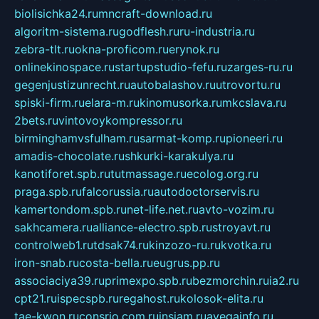
biolisichka24.ru
mncraft-download.ru
algoritm-sistema.ru
godflesh.ru
ru-industria.ru
zebra-tlt.ru
okna-proficom.ru
erynok.ru
onlinekinospace.ru
startupstudio-fefu.ru
zarges-ru.ru
gegenjustizunrecht.ru
autobalashov.ru
utrovortu.ru
spiski-firm.ru
elara-m.ru
kinomusorka.ru
mkcslava.ru
2bets.ru
vintovoykompressor.ru
birminghamvsfulham.ru
sarmat-komp.ru
pioneeri.ru
amadis-chocolate.ru
shkurki-karakulya.ru
kanotiforet.spb.ru
tutmassage.ru
ecolog.org.ru
praga.spb.ru
falcorussia.ru
autodoctorservis.ru
kamertondom.spb.ru
net-life.net.ru
avto-vozim.ru
sakhcamera.ru
alliance-electro.spb.ru
stroyavt.ru
controlweb1.ru
tdsak74.ru
kinzozo-ru.ru
kvotka.ru
iron-snab.ru
costa-bella.ru
eugrus.pp.ru
associaciya39.ru
primexpo.spb.ru
bezmorchin.ru
ia2.ru
cpt21.ru
ispecspb.ru
regahost.ru
kolosok-elita.ru
tae-kwon.ru
consrio.com.ru
insiam.ru
avegainfo.ru