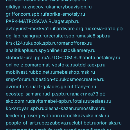
gildiya-kuznecov.ru
kameryboavision.ru
griffoncom.spb.ru
fabrika-emotsiy.ru
PARK-MATROSOVA.RU
agat.spb.ru
avtoyurist-moskva1.ru
hardware.org.ru
схема-авто.рф
dg-lab.ru
angrup.ru
recruiter.spb.ru
music8.spb.ru
krsk124.ru
kubok.spb.ru
romanofforex.ru
analitikaplus.ru
spyonline.ru
zosikamery.ru
sloboda-ural.pp.ru
AUTO-COM.SU
hohota.net
alimy.ru
online-z.com
aromat-vostoka.ru
otdelkaexp.ru
mobilvest.ru
bbd.net.ru
mebelshop.msk.ru
smp-forum.ru
bastion-td.ru
kosmoscreative.ru
avrmotors.ru
art-galadesign.ru
tiffany-c.ru
ecostep-samara.ru
d-p.spb.ru
галактика73.рф
sko.com.ru
davitamebel-spb.ru
fotsis.ru
tesiaes.ru
kokoroyari.spb.ru
blesna-kazan.ru
mossilver.ru
lenderoq.ru
sergeydobrin.ru
tochkazvuka.msk.ru
people-of-art.ru
bezzubova.ru
clubtibet.ru
orior-aks.ru
dynamoauto.ru
szk-favorit.ru
carlines.ru
flatnsk.ru