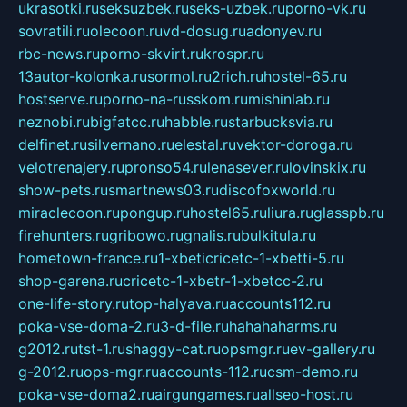
ukrasotki.ru
seksuzbek.ru
seks-uzbek.ru
porno-vk.ru
sovratili.ru
olecoon.ru
vd-dosug.ru
adonyev.ru
rbc-news.ru
porno-skvirt.ru
krospr.ru
13autor-kolonka.ru
sormol.ru
2rich.ru
hostel-65.ru
hostserve.ru
porno-na-russkom.ru
mishinlab.ru
neznobi.ru
bigfatcc.ru
habble.ru
starbucksvia.ru
delfinet.ru
silvernano.ru
elestal.ru
vektor-doroga.ru
velotrenajery.ru
pronso54.ru
lenasever.ru
lovinskix.ru
show-pets.ru
smartnews03.ru
discofoxworld.ru
miraclecoon.ru
pongup.ru
hostel65.ru
liura.ru
glasspb.ru
firehunters.ru
gribowo.ru
gnalis.ru
bulkitula.ru
hometown-france.ru
1-xbeticricetc-1-xbetti-5.ru
shop-garena.ru
cricetc-1-xbetr-1-xbetcc-2.ru
one-life-story.ru
top-halyava.ru
accounts112.ru
poka-vse-doma-2.ru
3-d-file.ru
hahahaharms.ru
g2012.ru
tst-1.ru
shaggy-cat.ru
opsmgr.ru
ev-gallery.ru
g-2012.ru
ops-mgr.ru
accounts-112.ru
csm-demo.ru
poka-vse-doma2.ru
airgungames.ru
allseo-host.ru