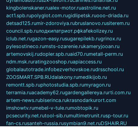
kingbolenskaner.ru
alex-motor.ru
astroline.net.ru
act1.spb.ru
polyglot.com.ru
gidlipetsk.ru
ooo-driada.ru
detsad125.ru
mir-zdoroviya.ru
bruslanovo.ru
siterem.ru
council.spb.ru
лодкипатриот.рф
kafekolizey.ru
iclub.net.ru
gazon-easy.ru
sugarepilekb.ru
grinox.ru
pylesostineco.ru
msts-ozarenie.ru
kameryjooan.ru
artemovskij.ru
dopler.spb.ru
aid70.ru
metall-perm.ru
ndm.msk.ru
ratingzooshop.ru
apiaccess.ru
globalautotrade.info
bezverhovskoe.ru
drsschool.ru
ZOOSMART.SPB.RU
dalakony.ru
medikijob.ru
remontt.spb.ru
photostudia.spb.ru
myragon.ru
terramia.ru
academy62.ru
gardengallereya.ru
rti.com.ru
artem-news.ru
biserinca.ru
krasnodarkurort.com
imshowtv.ru
mebel-v-tule.ru
mobtopik.ru
pcsecurity.net.ru
tool-sib.ru
multimetrunit.ru
sp-tour.ru
fan-cs.ru
santeh-russia.ru
symbian9.net.ru
DSHAIR.RU
tmmotors.spb.ru
xjocuricopii.com
musavtomat.msk.ru