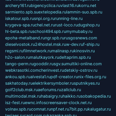
archery161.ru
bigencyclica.ru
vlast16.ru
korru.net
sarmiento.spb.su
extelopedia.ru
lammin-suo.spb.ru
iskatour.spb.ru
snpi.org.ru
running-line.ru
krygeva-spa.ru
chel.net.ru
rust-loco.ru
dugshop.ru
hl-beta.spb.ru
school494.spb.ru
mymubaby.ru
epoha-metalband.ru
ngr.spb.ru
rusgosnews.com
dieselvostok.ru
24hostel.msk.ru
w-dev.ru
f-ship.ru
regsmi.ru
filmnetwork.ru
malinasp.ru
kinosvin.ru
h2o-salon.ru
malutkayork.ru
deltaprim.spb.ru
tango-perm.ru
gooddir.ru
sgv.su
multiki-online.com
webkrasotki.com
cherinvest.ru
detskiy-ostrov.ru
ankou.spb.ru
alvesta1.ru
pdf-creator.ru
nix-files.org.ru
sakhatoday.ru
elektrikersymboler.ru
sputnikyes.ru
golf2club.msk.ru
aeforums.ru
zallclub.ru
multimodal.msk.ru
habaigry.ru
haikko.ru
sobakopedia.ru
isz-fest.ru
ewnc.info
screensaver-clock.net.ru
volnav.spb.ru
comnat.ru
npf.net.ru
7bit.pp.ru
kalugatur.ru
tesiaes.ru
card.com.ru
kazanka.spb.ru