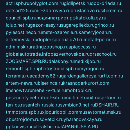
act1.spb.ru
polyglot.com.ru
gidlipetsk.ru
ooo-driada.ru
detsad125.ru
mir-zdoroviya.ru
bruslanovo.ru
siterem.ru
council.spb.ru
лодкипатриот.рф
kafekolizey.ru
iclub.net.ru
gazon-easy.ru
sugarepilekb.ru
grinox.ru
pylesostineco.ru
msts-ozarenie.ru
kameryjooan.ru
artemovskij.ru
dopler.spb.ru
aid70.ru
metall-perm.ru
ndm.msk.ru
ratingzooshop.ru
apiaccess.ru
globalautotrade.info
bezverhovskoe.ru
drsschool.ru
ZOOSMART.SPB.RU
dalakony.ru
medikijob.ru
remontt.spb.ru
photostudia.spb.ru
myragon.ru
terramia.ru
academy62.ru
gardengallereya.ru
rti.com.ru
artem-news.ru
biserinca.ru
krasnodarkurort.com
imshowtv.ru
mebel-v-tule.ru
mobtopik.ru
pcsecurity.net.ru
tool-sib.ru
multimetrunit.ru
sp-tour.ru
fan-cs.ru
santeh-russia.ru
symbian9.net.ru
DSHAIR.RU
tmmotors.spb.ru
xjocuricopii.com
musavtomat.msk.ru
obustrojdom.ru
sovetcik.ru
ybaranovskaya.ru
ppknews.ru
cult-alshei.ru
JAPANRUSSIA.RU