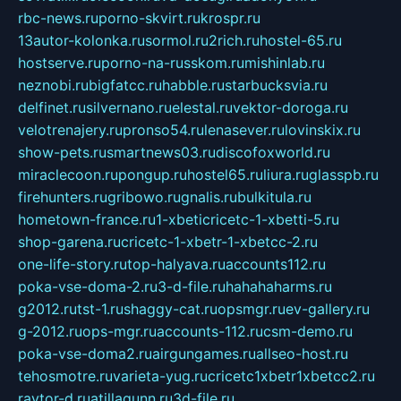
rbc-news.ru
porno-skvirt.ru
krospr.ru
13autor-kolonka.ru
sormol.ru
2rich.ru
hostel-65.ru
hostserve.ru
porno-na-russkom.ru
mishinlab.ru
neznobi.ru
bigfatcc.ru
habble.ru
starbucksvia.ru
delfinet.ru
silvernano.ru
elestal.ru
vektor-doroga.ru
velotrenajery.ru
pronso54.ru
lenasever.ru
lovinskix.ru
show-pets.ru
smartnews03.ru
discofoxworld.ru
miraclecoon.ru
pongup.ru
hostel65.ru
liura.ru
glasspb.ru
firehunters.ru
gribowo.ru
gnalis.ru
bulkitula.ru
hometown-france.ru
1-xbeticricetc-1-xbetti-5.ru
shop-garena.ru
cricetc-1-xbetr-1-xbetcc-2.ru
one-life-story.ru
top-halyava.ru
accounts112.ru
poka-vse-doma-2.ru
3-d-file.ru
hahahaharms.ru
g2012.ru
tst-1.ru
shaggy-cat.ru
opsmgr.ru
ev-gallery.ru
g-2012.ru
ops-mgr.ru
accounts-112.ru
csm-demo.ru
poka-vse-doma2.ru
airgungames.ru
allseo-host.ru
tehosmotre.ru
varieta-yug.ru
cricetc1xbetr1xbetcc2.ru
raytor-d.ru
atillagunn.ru
3d-file.ru