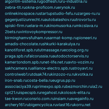
algoritm-sistema.ru
godflesh.ru
ru-industria.ru
zebra-tlt.ru
okna-proficom.ru
erynok.ru
onlinekinospace.ru
startupstudio-fefu.ru
zarges-ru.ru
gegenjustizunrecht.ru
autobalashov.ru
utrovortu.ru
spiski-firm.ru
elara-m.ru
kinomusorka.ru
mkcslava.ru
2bets.ru
vintovoykompressor.ru
birminghamvsfulham.ru
sarmat-komp.ru
pioneeri.ru
amadis-chocolate.ru
shkurki-karakulya.ru
kanotiforet.spb.ru
tutmassage.ru
ecolog.org.ru
praga.spb.ru
falcorussia.ru
autodoctorservis.ru
kamertondom.spb.ru
net-life.net.ru
avto-vozim.ru
sakhcamera.ru
alliance-electro.spb.ru
stroyavt.ru
controlweb1.ru
tdsak74.ru
kinzozo-ru.ru
kvotka.ru
iron-snab.ru
costa-bella.ru
eugrus.pp.ru
associaciya39.ru
primexpo.spb.ru
bezmorchin.ru
ia2.ru
cpt21.ru
ispecspb.ru
regahost.ru
kolosok-elita.ru
tae-kwon.ru
consrio.com.ru
insiam.ru
avegainfo.ru
archery161.ru
bigencyclica.ru
vlast16.ru
korru.net