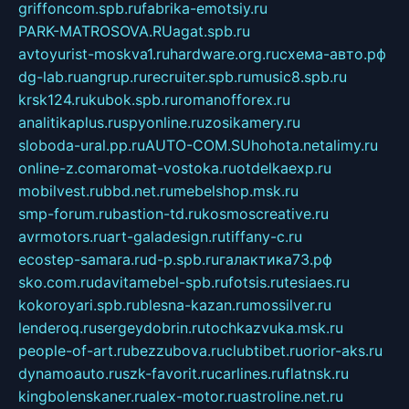
griffoncom.spb.ru
fabrika-emotsiy.ru
PARK-MATROSOVA.RU
agat.spb.ru
avtoyurist-moskva1.ru
hardware.org.ru
схема-авто.рф
dg-lab.ru
angrup.ru
recruiter.spb.ru
music8.spb.ru
krsk124.ru
kubok.spb.ru
romanofforex.ru
analitikaplus.ru
spyonline.ru
zosikamery.ru
sloboda-ural.pp.ru
AUTO-COM.SU
hohota.net
alimy.ru
online-z.com
aromat-vostoka.ru
otdelkaexp.ru
mobilvest.ru
bbd.net.ru
mebelshop.msk.ru
smp-forum.ru
bastion-td.ru
kosmoscreative.ru
avrmotors.ru
art-galadesign.ru
tiffany-c.ru
ecostep-samara.ru
d-p.spb.ru
галактика73.рф
sko.com.ru
davitamebel-spb.ru
fotsis.ru
tesiaes.ru
kokoroyari.spb.ru
blesna-kazan.ru
mossilver.ru
lenderoq.ru
sergeydobrin.ru
tochkazvuka.msk.ru
people-of-art.ru
bezzubova.ru
clubtibet.ru
orior-aks.ru
dynamoauto.ru
szk-favorit.ru
carlines.ru
flatnsk.ru
kingbolenskaner.ru
alex-motor.ru
astroline.net.ru