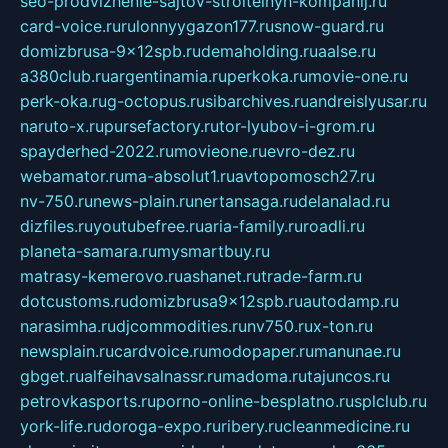
seo-prodvizhenie-sajtov-stroitelnyh-kompanij.ru
card-voice.ru
rulonnyygazon177.ru
snow-guard.ru
domizbrusa-9x12spb.ru
demaholding.ru
aalse.ru
a380club.ru
argentinamia.ru
perkoka.ru
movie-one.ru
perk-oka.ru
g-octopus.ru
sibarchives.ru
andreislyusar.ru
naruto-x.ru
pursefactory.ru
tor-lyubov-i-grom.ru
spayderhed-2022.ru
movieone.ru
evro-dez.ru
webamator.ru
ma-absolut1.ru
avtopomosch27.ru
nv-750.ru
news-plain.ru
nertansaga.ru
delanalad.ru
dizfiles.ru
youtubefree.ru
aria-family.ru
roadli.ru
planeta-samara.ru
mysmartbuy.ru
matrasy-kemerovo.ru
ashanet.ru
trade-farm.ru
dotcustoms.ru
domizbrusa9x12spb.ru
autodamp.ru
narasimha.ru
djcommodities.ru
nv750.ru
x-ton.ru
newsplain.ru
cardvoice.ru
modopaper.ru
manunae.ru
gbget.ru
alfeihavsalnassr.ru
madoma.ru
tajuncos.ru
petrovkasports.ru
porno-online-besplatno.ru
splclub.ru
york-life.ru
doroga-expo.ru
ribery.ru
cleanmedicine.ru