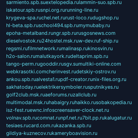
sarmiento.spb.su
extelopedia.ru
lammin-suo.spb.ru
iskatour.spb.ru
snpi.org.ru
running-line.ru
krygeva-spa.ru
chel.net.ru
rust-loco.ru
dugshop.ru
hl-beta.spb.ru
school494.spb.ru
mymubaby.ru
epoha-metalband.ru
ngr.spb.ru
rusgosnews.com
dieselvostok.ru
24hostel.msk.ru
w-dev.ru
f-ship.ru
regsmi.ru
filmnetwork.ru
malinasp.ru
kinosvin.ru
h2o-salon.ru
malutkayork.ru
deltaprim.spb.ru
tango-perm.ru
gooddir.ru
sgv.su
multiki-online.com
webkrasotki.com
cherinvest.ru
detskiy-ostrov.ru
ankou.spb.ru
alvesta1.ru
pdf-creator.ru
nix-files.org.ru
sakhatoday.ru
elektrikersymboler.ru
sputnikyes.ru
golf2club.msk.ru
aeforums.ru
zallclub.ru
multimodal.msk.ru
habaigry.ru
haikko.ru
sobakopedia.ru
isz-fest.ru
ewnc.info
screensaver-clock.net.ru
volnav.spb.ru
comnat.ru
npf.net.ru
7bit.pp.ru
kalugatur.ru
tesiaes.ru
card.com.ru
kazanka.spb.ru
gildiya-kuznecov.ru
kameryboavision.ru