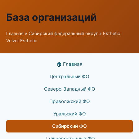
База организаций
Главная
»
Сибирский федеральный округ
» Esthetic
Velvet Esthetic
🏠 Главная
Центральный ФО
Северо-Западный ФО
Приволжский ФО
Уральский ФО
Сибирский ФО
Дальневосточный ФО