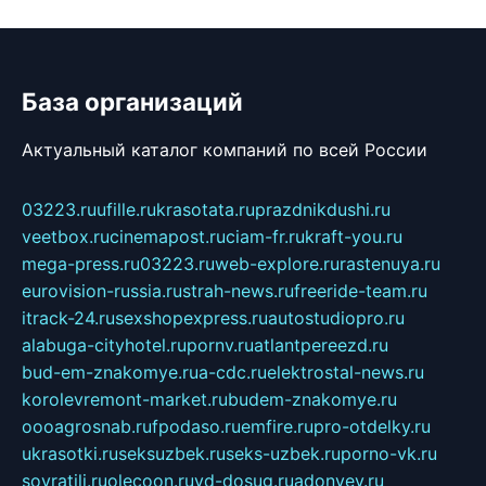
База организаций
Актуальный каталог компаний по всей России
03223.ru
ufille.ru
krasotata.ru
prazdnikdushi.ru
veetbox.ru
cinemapost.ru
ciam-fr.ru
kraft-you.ru
mega-press.ru
03223.ru
web-explore.ru
rastenuya.ru
eurovision-russia.ru
strah-news.ru
freeride-team.ru
itrack-24.ru
sexshopexpress.ru
autostudiopro.ru
alabuga-cityhotel.ru
pornv.ru
atlantpereezd.ru
bud-em-znakomye.ru
a-cdc.ru
elektrostal-news.ru
korolevremont-market.ru
budem-znakomye.ru
oooagrosnab.ru
fpodaso.ru
emfire.ru
pro-otdelky.ru
ukrasotki.ru
seksuzbek.ru
seks-uzbek.ru
porno-vk.ru
sovratili.ru
olecoon.ru
vd-dosug.ru
adonyev.ru