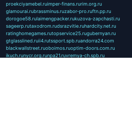
proekciyamebel.ru
imper-finans.ru
rim.org.ru
glamourai.ru
brassminus.ru
zabor-pro.ru
ftn.pp.ru
dorogoe58.ru
laimengpacker.ru
kuzova-zapchasti.ru
sageerp.ru
taxodrom.ru
dsrazvitie.ru
hardcity.net.ru
ratinghomegames.ru
topservice25.ru
gubernyan.ru
gtglasslined.ru
ii4.ru
tssport.spb.ru
andorra24.com
blackwallstreet.ru
oboimos.ru
optim-doors.com.ru
ikuch.ru
nycr.org.ru
npa21.ru
vremya-ch.spb.ru
desert000.ru
ivtorgi.ru
ifiori.ru
catalog-statei.ru
dcv.org.ru
spetsmaster174.ru
ipkameryhiseeu.ru
dum26.ru
ruspol.spb.ru
fr-opendp.ru
kam-solnyshko.ru
cheyenne-arapaho.ru
sevzapmetal.spb.ru
ted-lapidus.spb.ru
parasite-eliminator.ru
sigma-complete.ru
modernworld.ru
dama-moda.ru
eholot-group.ru
sk-nvkz.ru
DRONGOLD.RU
democratia2.ru
i-farmer.ru
mass-sport.org
jablonex.spb.ru
bookmess.ru
linkword.ru
refineua.com.ru
cs-spec.net.ru
altay-mebel.ru