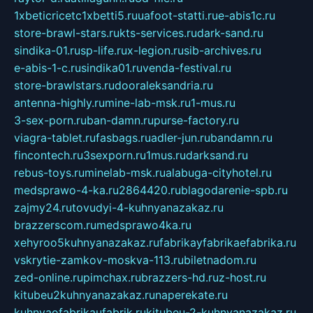
1xbeticricetc1xbetti5.ru
uafoot-statti.ru
e-abis1c.ru
store-brawl-stars.ru
kts-services.ru
dark-sand.ru
sindika-01.ru
sp-life.ru
x-legion.ru
sib-archives.ru
e-abis-1-c.ru
sindika01.ru
venda-festival.ru
store-brawlstars.ru
dooraleksandria.ru
antenna-highly.ru
mine-lab-msk.ru
1-mus.ru
3-sex-porn.ru
ban-damn.ru
purse-factory.ru
viagra-tablet.ru
fasbags.ru
adler-jun.ru
bandamn.ru
fincontech.ru
3sexporn.ru
1mus.ru
darksand.ru
rebus-toys.ru
minelab-msk.ru
alabuga-cityhotel.ru
medsprawo-4-ka.ru
2864420.ru
blagodarenie-spb.ru
zajmy24.ru
tovudyi-4-kuhnyanazakaz.ru
brazzerscom.ru
medsprawo4ka.ru
xehyroo5kuhnyanazakaz.ru
fabrikayfabrikaefabrika.ru
vskrytie-zamkov-moskva-113.ru
biletnadom.ru
zed-online.ru
pimchax.ru
brazzers-hd.ru
z-host.ru
kitubeu2kuhnyanazakaz.ru
naperekate.ru
kuhnyaofabrikaufabrik.ru
kitubeu-2-kuhnyanazakaz.ru