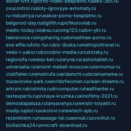
slovar-ivrit.ru
porno-video-besplatno.ru
seks-365.ru
ovucontrol.ru
sloty-igrovyye-avtomaty.ru
ru-industriya.ru
russkoe-porno-besplatno.ru
belgorod-day.ru
digilith.ru
pichkurovlab.ru
medic-today.ru
taksu.ru
comp123.ru
don-ykt.ru
teensvoice.ru
imgsharing.ru
domashnee-porno.ru
eva-elfie.ru
foto-tur.ru
biz-doska.ru
metropoltravel.ru
veslo-i-yakor.ru
borodino-media.ru
rostotsky.ru
regionufa.ru
weiss-bet.ru
zaryna.ru
casinotablet.ru
universalia.ru
remont-mebeli-moscow.ru
termomur.ru
clubfisher.ru
remstirufa.ru
erdamchi.ru
doramamama.ru
muraviovka-park.ru
worldofwoman.ru
clean-dreams.ru
arkrym.ru
kristinita.ru
dircomputer.ru
healthenter.ru
textexperts.ru
pivnaya-kruzhka.ru
kinofilmy-2021.ru
demolalapaluza.ru
tanyavanya.ru
remstir-tolyatti.ru
msdip.ru
jdol.ru
sokolovr.ru
newtech-spb.ru
rezemkleim.ru
massage-tai.ru
seonub.ru
zvonitut.ru
biolisichka24.ru
mncraft-download.ru