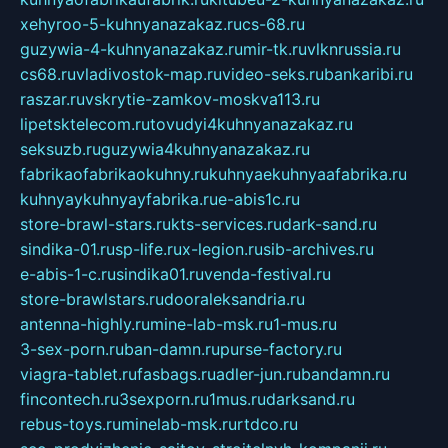
xehyroo-5-kuhnyanazakaz.ru
cs-68.ru
guzywia-4-kuhnyanazakaz.ru
mir-tk.ru
vlknrussia.ru
cs68.ru
vladivostok-map.ru
video-seks.ru
bankaribi.ru
raszar.ru
vskrytie-zamkov-moskva113.ru
lipetsktelecom.ru
tovudyi4kuhnyanazakaz.ru
seksuzb.ru
guzywia4kuhnyanazakaz.ru
fabrikaofabrikaokuhny.ru
kuhnyaekuhnyaafabrika.ru
kuhnyaykuhnyayfabrika.ru
e-abis1c.ru
store-brawl-stars.ru
kts-services.ru
dark-sand.ru
sindika-01.ru
sp-life.ru
x-legion.ru
sib-archives.ru
e-abis-1-c.ru
sindika01.ru
venda-festival.ru
store-brawlstars.ru
dooraleksandria.ru
antenna-highly.ru
mine-lab-msk.ru
1-mus.ru
3-sex-porn.ru
ban-damn.ru
purse-factory.ru
viagra-tablet.ru
fasbags.ru
adler-jun.ru
bandamn.ru
fincontech.ru
3sexporn.ru
1mus.ru
darksand.ru
rebus-toys.ru
minelab-msk.ru
rtdco.ru