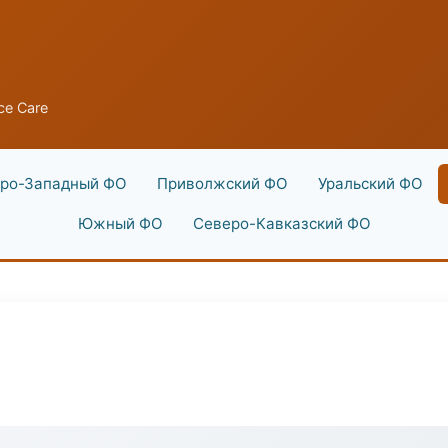
ce Care
ро-Западный ФО
Приволжский ФО
Уральский ФО
Южный ФО
Северо-Кавказский ФО