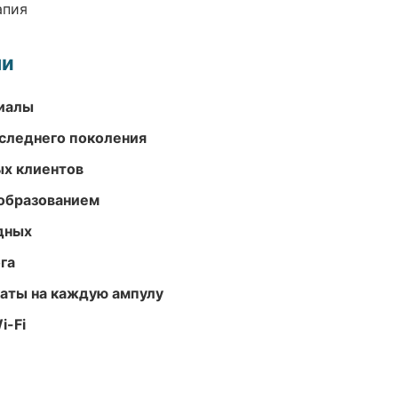
апия
ми
риалы
следнего поколения
ых клиентов
образованием
одных
га
аты на каждую ампулу
i-Fi