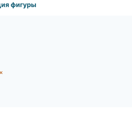
ция фигуры
ск