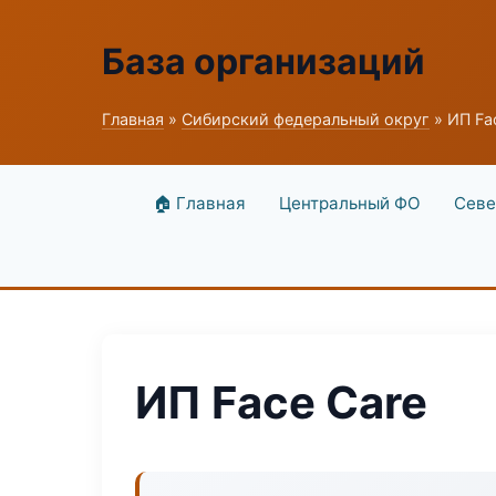
База организаций
Главная
»
Сибирский федеральный округ
» ИП Fa
🏠 Главная
Центральный ФО
Севе
ИП Face Care