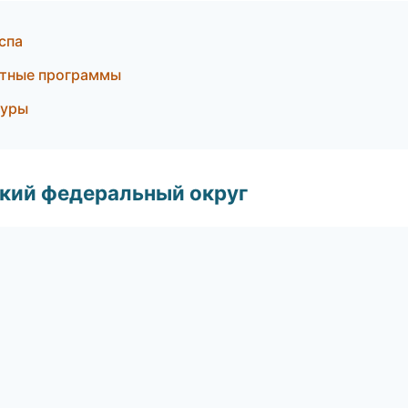
спа
стные программы
гуры
ский федеральный округ