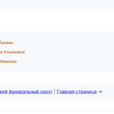
Казань
 в Ульяновск
 Иваново
ский федеральный округ
|
Главная страница
→