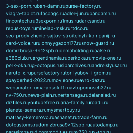
3-sex-porn.ru
ban-damn.ru
purse-factory.ru
viagra-tablet.ru
fasbags.ru
adler-jun.ru
bandamn.ru
fincontech.ru
3sexporn.ru
1mus.ru
darksand.ru
rebus-toys.ru
minelab-msk.ru
rtdco.ru
seo-prodvizhenie-sajtov-stroitelnyh-kompanij.ru
card-voice.ru
rulonnyygazon177.ru
snow-guard.ru
domizbrusa-9x12spb.ru
demaholding.ru
aalse.ru
a380club.ru
argentinamia.ru
perkoka.ru
movie-one.ru
perk-oka.ru
g-octopus.ru
sibarchives.ru
andreislyusar.ru
naruto-x.ru
pursefactory.ru
tor-lyubov-i-grom.ru
spayderhed-2022.ru
movieone.ru
evro-dez.ru
webamator.ru
ma-absolut1.ru
avtopomosch27.ru
nv-750.ru
news-plain.ru
nertansaga.ru
delanalad.ru
dizfiles.ru
youtubefree.ru
aria-family.ru
roadli.ru
planeta-samara.ru
mysmartbuy.ru
matrasy-kemerovo.ru
ashanet.ru
trade-farm.ru
dotcustoms.ru
domizbrusa9x12spb.ru
autodamp.ru
narasimha.ru
djcommodities.ru
nv750.ru
x-ton.ru