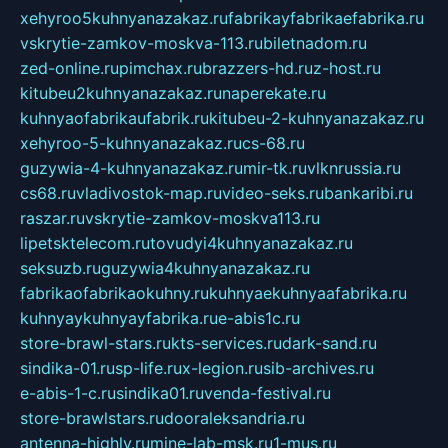
xehyroo5kuhnyanazakaz.ru
fabrikayfabrikaefabrika.ru
vskrytie-zamkov-moskva-113.ru
biletnadom.ru
zed-online.ru
pimchax.ru
brazzers-hd.ru
z-host.ru
kitubeu2kuhnyanazakaz.ru
naperekate.ru
kuhnyaofabrikaufabrik.ru
kitubeu-2-kuhnyanazakaz.ru
xehyroo-5-kuhnyanazakaz.ru
cs-68.ru
guzywia-4-kuhnyanazakaz.ru
mir-tk.ru
vlknrussia.ru
cs68.ru
vladivostok-map.ru
video-seks.ru
bankaribi.ru
raszar.ru
vskrytie-zamkov-moskva113.ru
lipetsktelecom.ru
tovudyi4kuhnyanazakaz.ru
seksuzb.ru
guzywia4kuhnyanazakaz.ru
fabrikaofabrikaokuhny.ru
kuhnyaekuhnyaafabrika.ru
kuhnyaykuhnyayfabrika.ru
e-abis1c.ru
store-brawl-stars.ru
kts-services.ru
dark-sand.ru
sindika-01.ru
sp-life.ru
x-legion.ru
sib-archives.ru
e-abis-1-c.ru
sindika01.ru
venda-festival.ru
store-brawlstars.ru
dooraleksandria.ru
antenna-highly.ru
mine-lab-msk.ru
1-mus.ru