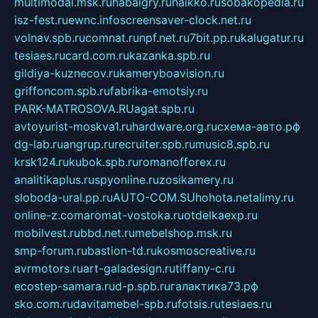
multimodal.msk.ru
habaigry.ru
haikko.ru
sobakopedia.ru
isz-fest.ru
ewnc.info
screensaver-clock.net.ru
volnav.spb.ru
comnat.ru
npf.net.ru
7bit.pp.ru
kalugatur.ru
tesiaes.ru
card.com.ru
kazanka.spb.ru
gildiya-kuznecov.ru
kameryboavision.ru
griffoncom.spb.ru
fabrika-emotsiy.ru
PARK-MATROSOVA.RU
agat.spb.ru
avtoyurist-moskva1.ru
hardware.org.ru
схема-авто.рф
dg-lab.ru
angrup.ru
recruiter.spb.ru
music8.spb.ru
krsk124.ru
kubok.spb.ru
romanofforex.ru
analitikaplus.ru
spyonline.ru
zosikamery.ru
sloboda-ural.pp.ru
AUTO-COM.SU
hohota.net
alimy.ru
online-z.com
aromat-vostoka.ru
otdelkaexp.ru
mobilvest.ru
bbd.net.ru
mebelshop.msk.ru
smp-forum.ru
bastion-td.ru
kosmoscreative.ru
avrmotors.ru
art-galadesign.ru
tiffany-c.ru
ecostep-samara.ru
d-p.spb.ru
галактика73.рф
sko.com.ru
davitamebel-spb.ru
fotsis.ru
tesiaes.ru