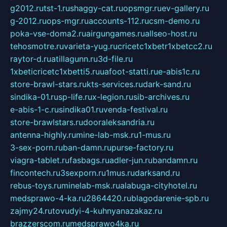
g2012.ru
tst-1.ru
shaggy-cat.ru
opsmgr.ru
ev-gallery.ru
g-2012.ru
ops-mgr.ru
accounts-112.ru
csm-demo.ru
poka-vse-doma2.ru
airgungames.ru
allseo-host.ru
tehosmotre.ru
varieta-yug.ru
cricetc1xbetr1xbetcc2.ru
raytor-d.ru
atillagunn.ru
3d-file.ru
1xbeticricetc1xbetti5.ru
uafoot-statti.ru
e-abis1c.ru
store-brawl-stars.ru
kts-services.ru
dark-sand.ru
sindika-01.ru
sp-life.ru
x-legion.ru
sib-archives.ru
e-abis-1-c.ru
sindika01.ru
venda-festival.ru
store-brawlstars.ru
dooraleksandria.ru
antenna-highly.ru
mine-lab-msk.ru
1-mus.ru
3-sex-porn.ru
ban-damn.ru
purse-factory.ru
viagra-tablet.ru
fasbags.ru
adler-jun.ru
bandamn.ru
fincontech.ru
3sexporn.ru
1mus.ru
darksand.ru
rebus-toys.ru
minelab-msk.ru
alabuga-cityhotel.ru
medsprawo-4-ka.ru
2864420.ru
blagodarenie-spb.ru
zajmy24.ru
tovudyi-4-kuhnyanazakaz.ru
brazzerscom.ru
medsprawo4ka.ru