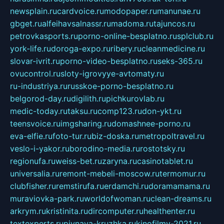
newsplain.ru
cardvoice.ru
modopaper.ru
manunae.ru
gbget.ru
alfeihavsalnassr.ru
madoma.ru
tajuncos.ru
petrovkasports.ru
porno-online-besplatno.ru
splclub.ru
york-life.ru
doroga-expo.ru
ribery.ru
cleanmedicine.ru
slovar-ivrit.ru
porno-video-besplatno.ru
seks-365.ru
ovucontrol.ru
sloty-igrovyye-avtomaty.ru
ru-industriya.ru
russkoe-porno-besplatno.ru
belgorod-day.ru
digilith.ru
pichkurovlab.ru
medic-today.ru
taksu.ru
comp123.ru
don-ykt.ru
teensvoice.ru
imgsharing.ru
domashnee-porno.ru
eva-elfie.ru
foto-tur.ru
biz-doska.ru
metropoltravel.ru
veslo-i-yakor.ru
borodino-media.ru
rostotsky.ru
regionufa.ru
weiss-bet.ru
zaryna.ru
casinotablet.ru
universalia.ru
remont-mebeli-moscow.ru
termomur.ru
clubfisher.ru
remstirufa.ru
erdamchi.ru
doramamama.ru
muraviovka-park.ru
worldofwoman.ru
clean-dreams.ru
arkrym.ru
kristinita.ru
dircomputer.ru
healthenter.ru
textexperts.ru
pivnaya-kruzhka.ru
kinofilmy-2021.ru