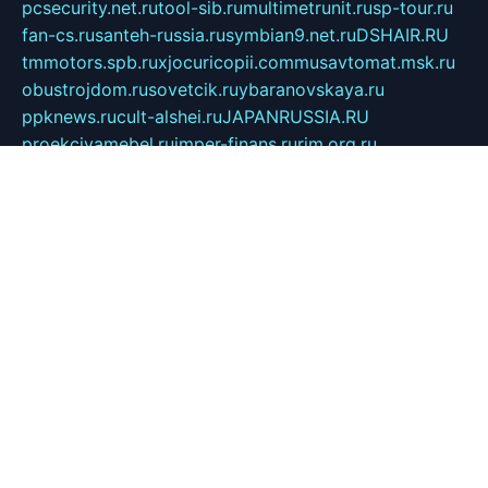
pcsecurity.net.ru
tool-sib.ru
multimetrunit.ru
sp-tour.ru
fan-cs.ru
santeh-russia.ru
symbian9.net.ru
DSHAIR.RU
tmmotors.spb.ru
xjocuricopii.com
musavtomat.msk.ru
obustrojdom.ru
sovetcik.ru
ybaranovskaya.ru
ppknews.ru
cult-alshei.ru
JAPANRUSSIA.RU
proekciyamebel.ru
imper-finans.ru
rim.org.ru
glamourai.ru
brassminus.ru
zabor-pro.ru
ftn.pp.ru
dorogoe58.ru
laimengpacker.ru
kuzova-zapchasti.ru
sageerp.ru
taxodrom.ru
dsrazvitie.ru
hardcity.net.ru
ratinghomegames.ru
topservice25.ru
gubernyan.ru
gtglasslined.ru
ii4.ru
tssport.spb.ru
andorra24.com
blackwallstreet.ru
oboimos.ru
optim-doors.com.ru
ikuch.ru
nycr.org.ru
npa21.ru
vremya-ch.spb.ru
desert000.ru
ivtorgi.ru
ifiori.ru
catalog-statei.ru
dcv.org.ru
spetsmaster174.ru
ipkameryhiseeu.ru
dum26.ru
ruspol.spb.ru
fr-opendp.ru
kam-solnyshko.ru
cheyenne-arapaho.ru
sevzapmetal.spb.ru
ted-lapidus.spb.ru
parasite-eliminator.ru