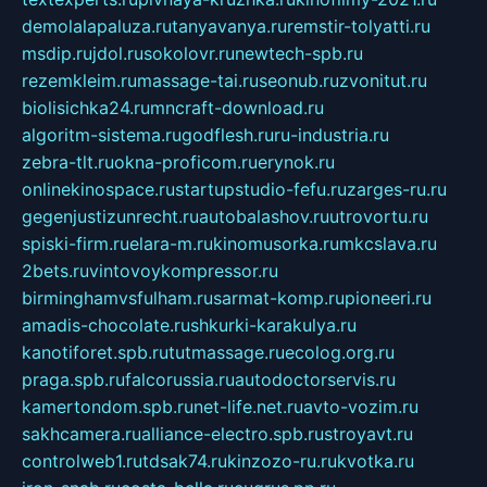
demolalapaluza.ru
tanyavanya.ru
remstir-tolyatti.ru
msdip.ru
jdol.ru
sokolovr.ru
newtech-spb.ru
rezemkleim.ru
massage-tai.ru
seonub.ru
zvonitut.ru
biolisichka24.ru
mncraft-download.ru
algoritm-sistema.ru
godflesh.ru
ru-industria.ru
zebra-tlt.ru
okna-proficom.ru
erynok.ru
onlinekinospace.ru
startupstudio-fefu.ru
zarges-ru.ru
gegenjustizunrecht.ru
autobalashov.ru
utrovortu.ru
spiski-firm.ru
elara-m.ru
kinomusorka.ru
mkcslava.ru
2bets.ru
vintovoykompressor.ru
birminghamvsfulham.ru
sarmat-komp.ru
pioneeri.ru
amadis-chocolate.ru
shkurki-karakulya.ru
kanotiforet.spb.ru
tutmassage.ru
ecolog.org.ru
praga.spb.ru
falcorussia.ru
autodoctorservis.ru
kamertondom.spb.ru
net-life.net.ru
avto-vozim.ru
sakhcamera.ru
alliance-electro.spb.ru
stroyavt.ru
controlweb1.ru
tdsak74.ru
kinzozo-ru.ru
kvotka.ru