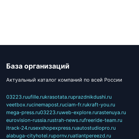
База организаций
Актуальный каталог компаний по всей России
03223.ru
ufille.ru
krasotata.ru
prazdnikdushi.ru
veetbox.ru
cinemapost.ru
ciam-fr.ru
kraft-you.ru
mega-press.ru
03223.ru
web-explore.ru
rastenuya.ru
eurovision-russia.ru
strah-news.ru
freeride-team.ru
itrack-24.ru
sexshopexpress.ru
autostudiopro.ru
alabuga-cityhotel.ru
pornv.ru
atlantpereezd.ru