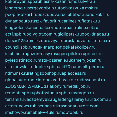
kokoroyari.spb.ru
blesna-kazan.ru
mossilver.ru
lenderoq.ru
sergeydobrin.ru
tochkazvuka.msk.ru
people-of-art.ru
bezzubova.ru
clubtibet.ru
orior-aks.ru
dynamoauto.ru
szk-favorit.ru
carlines.ru
flatnsk.ru
kingbolenskaner.ru
alex-motor.ru
astroline.net.ru
act1.spb.ru
polyglot.com.ru
gidlipetsk.ru
ooo-driada.ru
detsad125.ru
mir-zdoroviya.ru
bruslanovo.ru
siterem.ru
council.spb.ru
лодкипатриот.рф
kafekolizey.ru
iclub.net.ru
gazon-easy.ru
sugarepilekb.ru
grinox.ru
pylesostineco.ru
msts-ozarenie.ru
kameryjooan.ru
artemovskij.ru
dopler.spb.ru
aid70.ru
metall-perm.ru
ndm.msk.ru
ratingzooshop.ru
apiaccess.ru
globalautotrade.info
bezverhovskoe.ru
drsschool.ru
ZOOSMART.SPB.RU
dalakony.ru
medikijob.ru
remontt.spb.ru
photostudia.spb.ru
myragon.ru
terramia.ru
academy62.ru
gardengallereya.ru
rti.com.ru
artem-news.ru
biserinca.ru
krasnodarkurort.com
imshowtv.ru
mebel-v-tule.ru
mobtopik.ru