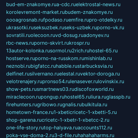
bud-em-znakomye.ru
a-cdc.ru
elektrostal-news.ru
korolevremont-market.ru
budem-znakomye.ru
oooagrosnab.ru
fpodaso.ru
emfire.ru
pro-otdelky.ru
ukrasotki.ru
seksuzbek.ru
seks-uzbek.ru
porno-vk.ru
sovratili.ru
olecoon.ru
vd-dosug.ru
adonyev.ru
rbc-news.ru
porno-skvirt.ru
krospr.ru
13autor-kolonka.ru
sormol.ru
2rich.ru
hostel-65.ru
hostserve.ru
porno-na-russkom.ru
mishinlab.ru
neznobi.ru
bigfatcc.ru
habble.ru
starbucksvia.ru
delfinet.ru
silvernano.ru
elestal.ru
vektor-doroga.ru
velotrenajery.ru
pronso54.ru
lenasever.ru
lovinskix.ru
show-pets.ru
smartnews03.ru
discofoxworld.ru
miraclecoon.ru
pongup.ru
hostel65.ru
liura.ru
glasspb.ru
firehunters.ru
gribowo.ru
gnalis.ru
bulkitula.ru
hometown-france.ru
1-xbeticricetc-1-xbetti-5.ru
shop-garena.ru
cricetc-1-xbetr-1-xbetcc-2.ru
one-life-story.ru
top-halyava.ru
accounts112.ru
poka-vse-doma-2.ru
3-d-file.ru
hahahaharms.ru