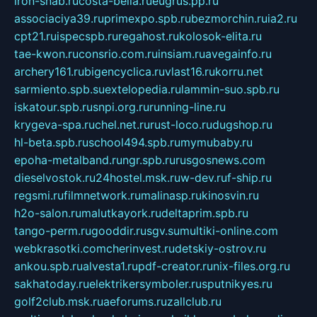
iron-snab.ru
costa-bella.ru
eugrus.pp.ru
associaciya39.ru
primexpo.spb.ru
bezmorchin.ru
ia2.ru
cpt21.ru
ispecspb.ru
regahost.ru
kolosok-elita.ru
tae-kwon.ru
consrio.com.ru
insiam.ru
avegainfo.ru
archery161.ru
bigencyclica.ru
vlast16.ru
korru.net
sarmiento.spb.su
extelopedia.ru
lammin-suo.spb.ru
iskatour.spb.ru
snpi.org.ru
running-line.ru
krygeva-spa.ru
chel.net.ru
rust-loco.ru
dugshop.ru
hl-beta.spb.ru
school494.spb.ru
mymubaby.ru
epoha-metalband.ru
ngr.spb.ru
rusgosnews.com
dieselvostok.ru
24hostel.msk.ru
w-dev.ru
f-ship.ru
regsmi.ru
filmnetwork.ru
malinasp.ru
kinosvin.ru
h2o-salon.ru
malutkayork.ru
deltaprim.spb.ru
tango-perm.ru
gooddir.ru
sgv.su
multiki-online.com
webkrasotki.com
cherinvest.ru
detskiy-ostrov.ru
ankou.spb.ru
alvesta1.ru
pdf-creator.ru
nix-files.org.ru
sakhatoday.ru
elektrikersymboler.ru
sputnikyes.ru
golf2club.msk.ru
aeforums.ru
zallclub.ru