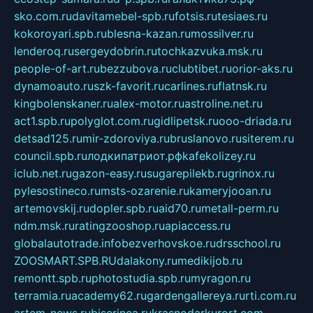
sko.com.ru
davitamebel-spb.ru
fotsis.ru
tesiaes.ru
kokoroyari.spb.ru
blesna-kazan.ru
mossilver.ru
lenderoq.ru
sergeydobrin.ru
tochkazvuka.msk.ru
people-of-art.ru
bezzubova.ru
clubtibet.ru
orior-aks.ru
dynamoauto.ru
szk-favorit.ru
carlines.ru
flatnsk.ru
kingbolenskaner.ru
alex-motor.ru
astroline.net.ru
act1.spb.ru
polyglot.com.ru
gidlipetsk.ru
ooo-driada.ru
detsad125.ru
mir-zdoroviya.ru
bruslanovo.ru
siterem.ru
council.spb.ru
лодкипатриот.рф
kafekolizey.ru
iclub.net.ru
gazon-easy.ru
sugarepilekb.ru
grinox.ru
pylesostineco.ru
msts-ozarenie.ru
kameryjooan.ru
artemovskij.ru
dopler.spb.ru
aid70.ru
metall-perm.ru
ndm.msk.ru
ratingzooshop.ru
apiaccess.ru
globalautotrade.info
bezverhovskoe.ru
drsschool.ru
ZOOSMART.SPB.RU
dalakony.ru
medikijob.ru
remontt.spb.ru
photostudia.spb.ru
myragon.ru
terramia.ru
academy62.ru
gardengallereya.ru
rti.com.ru