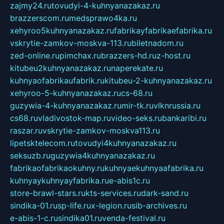
zajmy24.ru
tovudyi-4-kuhnyanazakaz.ru
brazzerscom.ru
medsprawo4ka.ru
xehyroo5kuhnyanazakaz.ru
fabrikayfabrikaefabrika.ru
vskrytie-zamkov-moskva-113.ru
biletnadom.ru
zed-online.ru
pimchax.ru
brazzers-hd.ru
z-host.ru
kitubeu2kuhnyanazakaz.ru
naperekate.ru
kuhnyaofabrikaufabrik.ru
kitubeu-2-kuhnyanazakaz.ru
xehyroo-5-kuhnyanazakaz.ru
cs-68.ru
guzywia-4-kuhnyanazakaz.ru
mir-tk.ru
vlknrussia.ru
cs68.ru
vladivostok-map.ru
video-seks.ru
bankaribi.ru
raszar.ru
vskrytie-zamkov-moskva113.ru
lipetsktelecom.ru
tovudyi4kuhnyanazakaz.ru
seksuzb.ru
guzywia4kuhnyanazakaz.ru
fabrikaofabrikaokuhny.ru
kuhnyaekuhnyaafabrika.ru
kuhnyaykuhnyayfabrika.ru
e-abis1c.ru
store-brawl-stars.ru
kts-services.ru
dark-sand.ru
sindika-01.ru
sp-life.ru
x-legion.ru
sib-archives.ru
e-abis-1-c.ru
sindika01.ru
venda-festival.ru