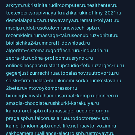
arkrym.ru
kristinita.ru
dircomputer.ru
healthenter.ru
textexperts.ru
pivnaya-kruzhka.ru
kinofilmy-2021.ru
demolalapaluza.ru
tanyavanya.ru
remstir-tolyatti.ru
msdip.ru
jdol.ru
sokolovr.ru
newtech-spb.ru
rezemkleim.ru
massage-tai.ru
seonub.ru
zvonitut.ru
biolisichka24.ru
mncraft-download.ru
algoritm-sistema.ru
godflesh.ru
ru-industria.ru
zebra-tlt.ru
okna-proficom.ru
erynok.ru
onlinekinospace.ru
startupstudio-fefu.ru
zarges-ru.ru
gegenjustizunrecht.ru
autobalashov.ru
utrovortu.ru
spiski-firm.ru
elara-m.ru
kinomusorka.ru
mkcslava.ru
2bets.ru
vintovoykompressor.ru
birminghamvsfulham.ru
sarmat-komp.ru
pioneeri.ru
amadis-chocolate.ru
shkurki-karakulya.ru
kanotiforet.spb.ru
tutmassage.ru
ecolog.org.ru
praga.spb.ru
falcorussia.ru
autodoctorservis.ru
kamertondom.spb.ru
net-life.net.ru
avto-vozim.ru
sakhcamera.ru
alliance-electro.spb.ru
stroyavt.ru