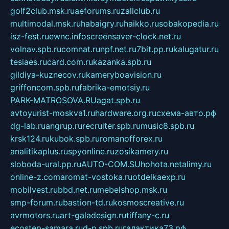
golf2club.msk.ru
aeforums.ru
zallclub.ru
multimodal.msk.ru
habaigry.ru
haikko.ru
sobakopedia.ru
isz-fest.ru
ewnc.info
screensaver-clock.net.ru
volnav.spb.ru
comnat.ru
npf.net.ru
7bit.pp.ru
kalugatur.ru
tesiaes.ru
card.com.ru
kazanka.spb.ru
gildiya-kuznecov.ru
kameryboavision.ru
griffoncom.spb.ru
fabrika-emotsiy.ru
PARK-MATROSOVA.RU
agat.spb.ru
avtoyurist-moskva1.ru
hardware.org.ru
схема-авто.рф
dg-lab.ru
angrup.ru
recruiter.spb.ru
music8.spb.ru
krsk124.ru
kubok.spb.ru
romanofforex.ru
analitikaplus.ru
spyonline.ru
zosikamery.ru
sloboda-ural.pp.ru
AUTO-COM.SU
hohota.net
alimy.ru
online-z.com
aromat-vostoka.ru
otdelkaexp.ru
mobilvest.ru
bbd.net.ru
mebelshop.msk.ru
smp-forum.ru
bastion-td.ru
kosmoscreative.ru
avrmotors.ru
art-galadesign.ru
tiffany-c.ru
ecostep-samara.ru
d-p.spb.ru
галактика73.рф