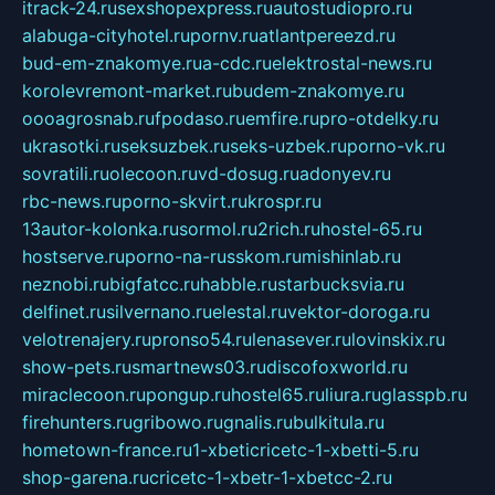
itrack-24.ru
sexshopexpress.ru
autostudiopro.ru
alabuga-cityhotel.ru
pornv.ru
atlantpereezd.ru
bud-em-znakomye.ru
a-cdc.ru
elektrostal-news.ru
korolevremont-market.ru
budem-znakomye.ru
oooagrosnab.ru
fpodaso.ru
emfire.ru
pro-otdelky.ru
ukrasotki.ru
seksuzbek.ru
seks-uzbek.ru
porno-vk.ru
sovratili.ru
olecoon.ru
vd-dosug.ru
adonyev.ru
rbc-news.ru
porno-skvirt.ru
krospr.ru
13autor-kolonka.ru
sormol.ru
2rich.ru
hostel-65.ru
hostserve.ru
porno-na-russkom.ru
mishinlab.ru
neznobi.ru
bigfatcc.ru
habble.ru
starbucksvia.ru
delfinet.ru
silvernano.ru
elestal.ru
vektor-doroga.ru
velotrenajery.ru
pronso54.ru
lenasever.ru
lovinskix.ru
show-pets.ru
smartnews03.ru
discofoxworld.ru
miraclecoon.ru
pongup.ru
hostel65.ru
liura.ru
glasspb.ru
firehunters.ru
gribowo.ru
gnalis.ru
bulkitula.ru
hometown-france.ru
1-xbeticricetc-1-xbetti-5.ru
shop-garena.ru
cricetc-1-xbetr-1-xbetcc-2.ru