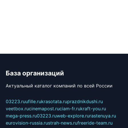
База организаций
Актуальный каталог компаний по всей России
03223.ru
ufille.ru
krasotata.ru
prazdnikdushi.ru
veetbox.ru
cinemapost.ru
ciam-fr.ru
kraft-you.ru
mega-press.ru
03223.ru
web-explore.ru
rastenuya.ru
eurovision-russia.ru
strah-news.ru
freeride-team.ru