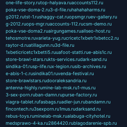
one-life-story.ru
top-halyava.ru
accounts112.ru
poka-vse-doma-2.ru
3-d-file.ru
hahahaharms.ru
g2012.ru
tst-1.ru
shaggy-cat.ru
opsmgr.ru
ev-gallery.ru
g-2012.ru
ops-mgr.ru
accounts-112.ru
csm-demo.ru
poka-vse-doma2.ru
airgungames.ru
allseo-host.ru
tehosmotre.ru
varieta-yug.ru
cricetc1xbetr1xbetcc2.ru
raytor-d.ru
atillagunn.ru
3d-file.ru
1xbeticricetc1xbetti5.ru
uafoot-statti.ru
e-abis1c.ru
store-brawl-stars.ru
kts-services.ru
dark-sand.ru
sindika-01.ru
sp-life.ru
x-legion.ru
sib-archives.ru
e-abis-1-c.ru
sindika01.ru
venda-festival.ru
store-brawlstars.ru
dooraleksandria.ru
antenna-highly.ru
mine-lab-msk.ru
1-mus.ru
3-sex-porn.ru
ban-damn.ru
purse-factory.ru
viagra-tablet.ru
fasbags.ru
adler-jun.ru
bandamn.ru
fincontech.ru
3sexporn.ru
1mus.ru
darksand.ru
rebus-toys.ru
minelab-msk.ru
alabuga-cityhotel.ru
medsprawo-4-ka.ru
2864420.ru
blagodarenie-spb.ru