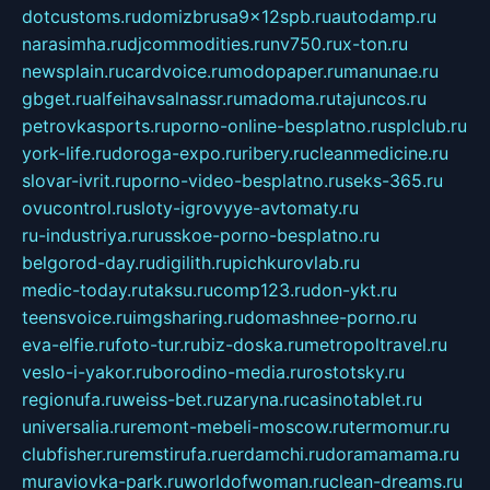
dotcustoms.ru
domizbrusa9x12spb.ru
autodamp.ru
narasimha.ru
djcommodities.ru
nv750.ru
x-ton.ru
newsplain.ru
cardvoice.ru
modopaper.ru
manunae.ru
gbget.ru
alfeihavsalnassr.ru
madoma.ru
tajuncos.ru
petrovkasports.ru
porno-online-besplatno.ru
splclub.ru
york-life.ru
doroga-expo.ru
ribery.ru
cleanmedicine.ru
slovar-ivrit.ru
porno-video-besplatno.ru
seks-365.ru
ovucontrol.ru
sloty-igrovyye-avtomaty.ru
ru-industriya.ru
russkoe-porno-besplatno.ru
belgorod-day.ru
digilith.ru
pichkurovlab.ru
medic-today.ru
taksu.ru
comp123.ru
don-ykt.ru
teensvoice.ru
imgsharing.ru
domashnee-porno.ru
eva-elfie.ru
foto-tur.ru
biz-doska.ru
metropoltravel.ru
veslo-i-yakor.ru
borodino-media.ru
rostotsky.ru
regionufa.ru
weiss-bet.ru
zaryna.ru
casinotablet.ru
universalia.ru
remont-mebeli-moscow.ru
termomur.ru
clubfisher.ru
remstirufa.ru
erdamchi.ru
doramamama.ru
muraviovka-park.ru
worldofwoman.ru
clean-dreams.ru