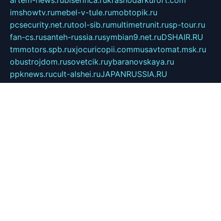
artem-news.ru
biserinca.ru
krasnodarkurort.com
imshowtv.ru
mebel-v-tule.ru
mobtopik.ru
pcsecurity.net.ru
tool-sib.ru
multimetrunit.ru
sp-tour.ru
fan-cs.ru
santeh-russia.ru
symbian9.net.ru
DSHAIR.RU
tmmotors.spb.ru
xjocuricopii.com
musavtomat.msk.ru
obustrojdom.ru
sovetcik.ru
ybaranovskaya.ru
ppknews.ru
cult-alshei.ru
JAPANRUSSIA.RU
proekciyamebel.ru
imper-finans.ru
rim.org.ru
glamourai.ru
brassminus.ru
zabor-pro.ru
ftn.pp.ru
dorogoe58.ru
laimengpacker.ru
kuzova-zapchasti.ru
sageerp.ru
taxodrom.ru
dsrazvitie.ru
hardcity.net.ru
ratinghomegames.ru
topservice25.ru
gubernyan.ru
gtglasslined.ru
ii4.ru
tssport.spb.ru
andorra24.com
blackwallstreet.ru
oboimos.ru
optim-doors.com.ru
ikuch.ru
nycr.org.ru
npa21.ru
vremya-ch.spb.ru
desert000.ru
ivtorgi.ru
ifiori.ru
catalog-statei.ru
dcv.org.ru
spetsmaster174.ru
ipkameryhiseeu.ru
dum26.ru
ruspol.spb.ru
fr-opendp.ru
kam-solnyshko.ru