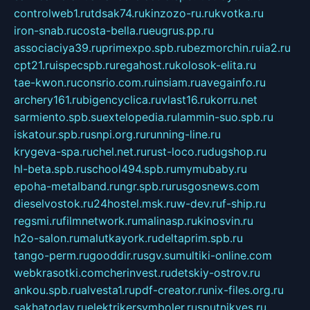
controlweb1.ru
tdsak74.ru
kinzozo-ru.ru
kvotka.ru
iron-snab.ru
costa-bella.ru
eugrus.pp.ru
associaciya39.ru
primexpo.spb.ru
bezmorchin.ru
ia2.ru
cpt21.ru
ispecspb.ru
regahost.ru
kolosok-elita.ru
tae-kwon.ru
consrio.com.ru
insiam.ru
avegainfo.ru
archery161.ru
bigencyclica.ru
vlast16.ru
korru.net
sarmiento.spb.su
extelopedia.ru
lammin-suo.spb.ru
iskatour.spb.ru
snpi.org.ru
running-line.ru
krygeva-spa.ru
chel.net.ru
rust-loco.ru
dugshop.ru
hl-beta.spb.ru
school494.spb.ru
mymubaby.ru
epoha-metalband.ru
ngr.spb.ru
rusgosnews.com
dieselvostok.ru
24hostel.msk.ru
w-dev.ru
f-ship.ru
regsmi.ru
filmnetwork.ru
malinasp.ru
kinosvin.ru
h2o-salon.ru
malutkayork.ru
deltaprim.spb.ru
tango-perm.ru
gooddir.ru
sgv.su
multiki-online.com
webkrasotki.com
cherinvest.ru
detskiy-ostrov.ru
ankou.spb.ru
alvesta1.ru
pdf-creator.ru
nix-files.org.ru
sakhatoday.ru
elektrikersymboler.ru
sputnikyes.ru