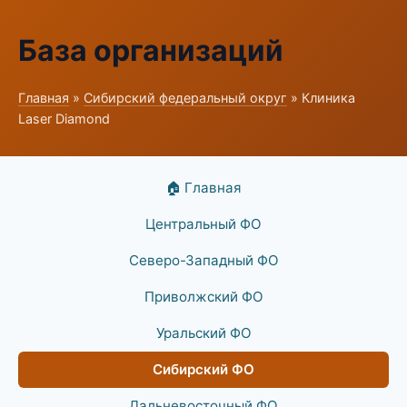
База организаций
Главная
»
Сибирский федеральный округ
» Клиника
Laser Diamond
🏠 Главная
Центральный ФО
Северо-Западный ФО
Приволжский ФО
Уральский ФО
Сибирский ФО
Дальневосточный ФО