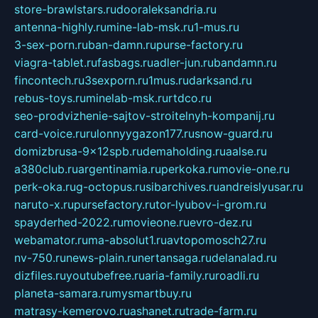
store-brawlstars.ru
dooraleksandria.ru
antenna-highly.ru
mine-lab-msk.ru
1-mus.ru
3-sex-porn.ru
ban-damn.ru
purse-factory.ru
viagra-tablet.ru
fasbags.ru
adler-jun.ru
bandamn.ru
fincontech.ru
3sexporn.ru
1mus.ru
darksand.ru
rebus-toys.ru
minelab-msk.ru
rtdco.ru
seo-prodvizhenie-sajtov-stroitelnyh-kompanij.ru
card-voice.ru
rulonnyygazon177.ru
snow-guard.ru
domizbrusa-9x12spb.ru
demaholding.ru
aalse.ru
a380club.ru
argentinamia.ru
perkoka.ru
movie-one.ru
perk-oka.ru
g-octopus.ru
sibarchives.ru
andreislyusar.ru
naruto-x.ru
pursefactory.ru
tor-lyubov-i-grom.ru
spayderhed-2022.ru
movieone.ru
evro-dez.ru
webamator.ru
ma-absolut1.ru
avtopomosch27.ru
nv-750.ru
news-plain.ru
nertansaga.ru
delanalad.ru
dizfiles.ru
youtubefree.ru
aria-family.ru
roadli.ru
planeta-samara.ru
mysmartbuy.ru
matrasy-kemerovo.ru
ashanet.ru
trade-farm.ru