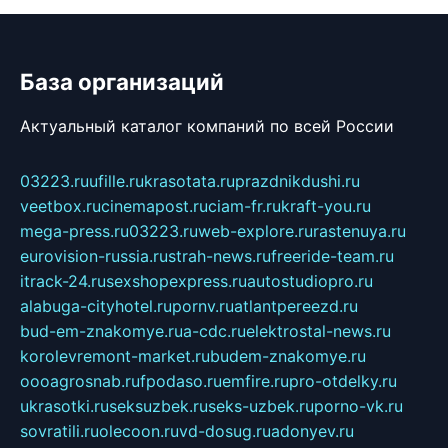
База организаций
Актуальный каталог компаний по всей России
03223.ru
ufille.ru
krasotata.ru
prazdnikdushi.ru
veetbox.ru
cinemapost.ru
ciam-fr.ru
kraft-you.ru
mega-press.ru
03223.ru
web-explore.ru
rastenuya.ru
eurovision-russia.ru
strah-news.ru
freeride-team.ru
itrack-24.ru
sexshopexpress.ru
autostudiopro.ru
alabuga-cityhotel.ru
pornv.ru
atlantpereezd.ru
bud-em-znakomye.ru
a-cdc.ru
elektrostal-news.ru
korolevremont-market.ru
budem-znakomye.ru
oooagrosnab.ru
fpodaso.ru
emfire.ru
pro-otdelky.ru
ukrasotki.ru
seksuzbek.ru
seks-uzbek.ru
porno-vk.ru
sovratili.ru
olecoon.ru
vd-dosug.ru
adonyev.ru