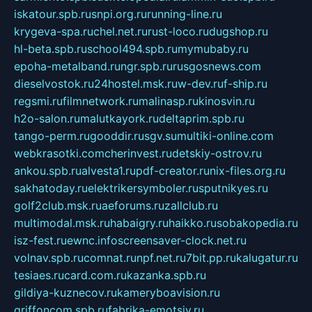
iskatour.spb.ru
snpi.org.ru
running-line.ru
krygeva-spa.ru
chel.net.ru
rust-loco.ru
dugshop.ru
hl-beta.spb.ru
school494.spb.ru
mymubaby.ru
epoha-metalband.ru
ngr.spb.ru
rusgosnews.com
dieselvostok.ru
24hostel.msk.ru
w-dev.ru
f-ship.ru
regsmi.ru
filmnetwork.ru
malinasp.ru
kinosvin.ru
h2o-salon.ru
malutkayork.ru
deltaprim.spb.ru
tango-perm.ru
gooddir.ru
sgv.su
multiki-online.com
webkrasotki.com
cherinvest.ru
detskiy-ostrov.ru
ankou.spb.ru
alvesta1.ru
pdf-creator.ru
nix-files.org.ru
sakhatoday.ru
elektrikersymboler.ru
sputnikyes.ru
golf2club.msk.ru
aeforums.ru
zallclub.ru
multimodal.msk.ru
habaigry.ru
haikko.ru
sobakopedia.ru
isz-fest.ru
ewnc.info
screensaver-clock.net.ru
volnav.spb.ru
comnat.ru
npf.net.ru
7bit.pp.ru
kalugatur.ru
tesiaes.ru
card.com.ru
kazanka.spb.ru
gildiya-kuznecov.ru
kameryboavision.ru
griffoncom.spb.ru
fabrika-emotsiy.ru