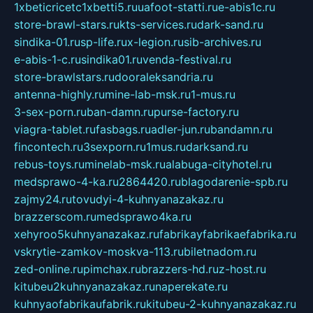
1xbeticricetc1xbetti5.ru
uafoot-statti.ru
e-abis1c.ru
store-brawl-stars.ru
kts-services.ru
dark-sand.ru
sindika-01.ru
sp-life.ru
x-legion.ru
sib-archives.ru
e-abis-1-c.ru
sindika01.ru
venda-festival.ru
store-brawlstars.ru
dooraleksandria.ru
antenna-highly.ru
mine-lab-msk.ru
1-mus.ru
3-sex-porn.ru
ban-damn.ru
purse-factory.ru
viagra-tablet.ru
fasbags.ru
adler-jun.ru
bandamn.ru
fincontech.ru
3sexporn.ru
1mus.ru
darksand.ru
rebus-toys.ru
minelab-msk.ru
alabuga-cityhotel.ru
medsprawo-4-ka.ru
2864420.ru
blagodarenie-spb.ru
zajmy24.ru
tovudyi-4-kuhnyanazakaz.ru
brazzerscom.ru
medsprawo4ka.ru
xehyroo5kuhnyanazakaz.ru
fabrikayfabrikaefabrika.ru
vskrytie-zamkov-moskva-113.ru
biletnadom.ru
zed-online.ru
pimchax.ru
brazzers-hd.ru
z-host.ru
kitubeu2kuhnyanazakaz.ru
naperekate.ru
kuhnyaofabrikaufabrik.ru
kitubeu-2-kuhnyanazakaz.ru