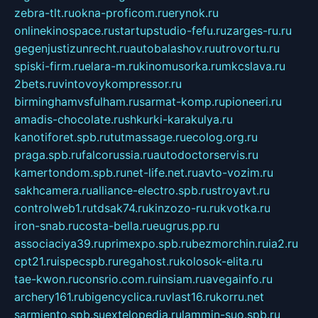
zebra-tlt.ru
okna-proficom.ru
erynok.ru
onlinekinospace.ru
startupstudio-fefu.ru
zarges-ru.ru
gegenjustizunrecht.ru
autobalashov.ru
utrovortu.ru
spiski-firm.ru
elara-m.ru
kinomusorka.ru
mkcslava.ru
2bets.ru
vintovoykompressor.ru
birminghamvsfulham.ru
sarmat-komp.ru
pioneeri.ru
amadis-chocolate.ru
shkurki-karakulya.ru
kanotiforet.spb.ru
tutmassage.ru
ecolog.org.ru
praga.spb.ru
falcorussia.ru
autodoctorservis.ru
kamertondom.spb.ru
net-life.net.ru
avto-vozim.ru
sakhcamera.ru
alliance-electro.spb.ru
stroyavt.ru
controlweb1.ru
tdsak74.ru
kinzozo-ru.ru
kvotka.ru
iron-snab.ru
costa-bella.ru
eugrus.pp.ru
associaciya39.ru
primexpo.spb.ru
bezmorchin.ru
ia2.ru
cpt21.ru
ispecspb.ru
regahost.ru
kolosok-elita.ru
tae-kwon.ru
consrio.com.ru
insiam.ru
avegainfo.ru
archery161.ru
bigencyclica.ru
vlast16.ru
korru.net
sarmiento.spb.su
extelopedia.ru
lammin-suo.spb.ru