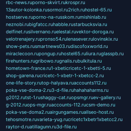
rbc-news.ru
porno-skvirt.ru
krospr.ru
13autor-kolonka.ru
sormol.ru
2rich.ru
hostel-65.ru
hostserve.ru
porno-na-russkom.ru
mishinlab.ru
neznobi.ru
bigfatcc.ru
habble.ru
starbucksvia.ru
delfinet.ru
silvernano.ru
elestal.ru
vektor-doroga.ru
velotrenajery.ru
pronso54.ru
lenasever.ru
lovinskix.ru
show-pets.ru
smartnews03.ru
discofoxworld.ru
miraclecoon.ru
pongup.ru
hostel65.ru
liura.ru
glasspb.ru
firehunters.ru
gribowo.ru
gnalis.ru
bulkitula.ru
hometown-france.ru
1-xbeticricetc-1-xbetti-5.ru
shop-garena.ru
cricetc-1-xbetr-1-xbetcc-2.ru
one-life-story.ru
top-halyava.ru
accounts112.ru
poka-vse-doma-2.ru
3-d-file.ru
hahahaharms.ru
g2012.ru
tst-1.ru
shaggy-cat.ru
opsmgr.ru
ev-gallery.ru
g-2012.ru
ops-mgr.ru
accounts-112.ru
csm-demo.ru
poka-vse-doma2.ru
airgungames.ru
allseo-host.ru
tehosmotre.ru
varieta-yug.ru
cricetc1xbetr1xbetcc2.ru
raytor-d.ru
atillagunn.ru
3d-file.ru