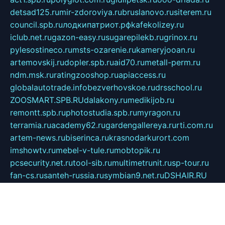
detsad125.ru
mir-zdoroviya.ru
bruslanovo.ru
siterem.ru
council.spb.ru
лодкипатриот.рф
kafekolizey.ru
iclub.net.ru
gazon-easy.ru
sugarepilekb.ru
grinox.ru
pylesostineco.ru
msts-ozarenie.ru
kameryjooan.ru
artemovskij.ru
dopler.spb.ru
aid70.ru
metall-perm.ru
ndm.msk.ru
ratingzooshop.ru
apiaccess.ru
globalautotrade.info
bezverhovskoe.ru
drsschool.ru
ZOOSMART.SPB.RU
dalakony.ru
medikijob.ru
remontt.spb.ru
photostudia.spb.ru
myragon.ru
terramia.ru
academy62.ru
gardengallereya.ru
rti.com.ru
artem-news.ru
biserinca.ru
krasnodarkurort.com
imshowtv.ru
mebel-v-tule.ru
mobtopik.ru
pcsecurity.net.ru
tool-sib.ru
multimetrunit.ru
sp-tour.ru
fan-cs.ru
santeh-russia.ru
symbian9.net.ru
DSHAIR.RU
tmmotors.spb.ru
xjocuricopii.com
musavtomat.msk.ru
obustrojdom.ru
sovetcik.ru
ybaranovskaya.ru
ppknews.ru
cult-alshei.ru
JAPANRUSSIA.RU