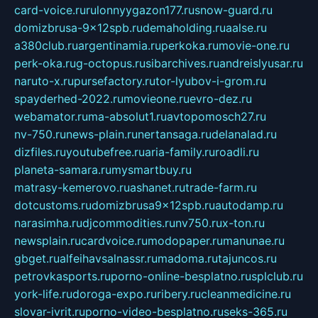
card-voice.ru
rulonnyygazon177.ru
snow-guard.ru
domizbrusa-9x12spb.ru
demaholding.ru
aalse.ru
a380club.ru
argentinamia.ru
perkoka.ru
movie-one.ru
perk-oka.ru
g-octopus.ru
sibarchives.ru
andreislyusar.ru
naruto-x.ru
pursefactory.ru
tor-lyubov-i-grom.ru
spayderhed-2022.ru
movieone.ru
evro-dez.ru
webamator.ru
ma-absolut1.ru
avtopomosch27.ru
nv-750.ru
news-plain.ru
nertansaga.ru
delanalad.ru
dizfiles.ru
youtubefree.ru
aria-family.ru
roadli.ru
planeta-samara.ru
mysmartbuy.ru
matrasy-kemerovo.ru
ashanet.ru
trade-farm.ru
dotcustoms.ru
domizbrusa9x12spb.ru
autodamp.ru
narasimha.ru
djcommodities.ru
nv750.ru
x-ton.ru
newsplain.ru
cardvoice.ru
modopaper.ru
manunae.ru
gbget.ru
alfeihavsalnassr.ru
madoma.ru
tajuncos.ru
petrovkasports.ru
porno-online-besplatno.ru
splclub.ru
york-life.ru
doroga-expo.ru
ribery.ru
cleanmedicine.ru
slovar-ivrit.ru
porno-video-besplatno.ru
seks-365.ru