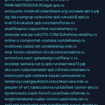
PARK-MATROSOVA.RU
agat.spb.ru
avtoyurist-moskva1.ru
hardware.org.ru
схема-авто.рф
dg-lab.ru
angrup.ru
recruiter.spb.ru
music8.spb.ru
krsk124.ru
kubok.spb.ru
romanofforex.ru
analitikaplus.ru
spyonline.ru
zosikamery.ru
sloboda-ural.pp.ru
AUTO-COM.SU
hohota.net
alimy.ru
online-z.com
aromat-vostoka.ru
otdelkaexp.ru
mobilvest.ru
bbd.net.ru
mebelshop.msk.ru
smp-forum.ru
bastion-td.ru
kosmoscreative.ru
avrmotors.ru
art-galadesign.ru
tiffany-c.ru
ecostep-samara.ru
d-p.spb.ru
галактика73.рф
sko.com.ru
davitamebel-spb.ru
fotsis.ru
tesiaes.ru
kokoroyari.spb.ru
blesna-kazan.ru
mossilver.ru
lenderoq.ru
sergeydobrin.ru
tochkazvuka.msk.ru
people-of-art.ru
bezzubova.ru
clubtibet.ru
orior-aks.ru
dynamoauto.ru
szk-favorit.ru
carlines.ru
flatnsk.ru
kingbolenskaner.ru
alex-motor.ru
astroline.net.ru
act1.spb.ru
polyglot.com.ru
gidlipetsk.ru
ooo-driada.ru