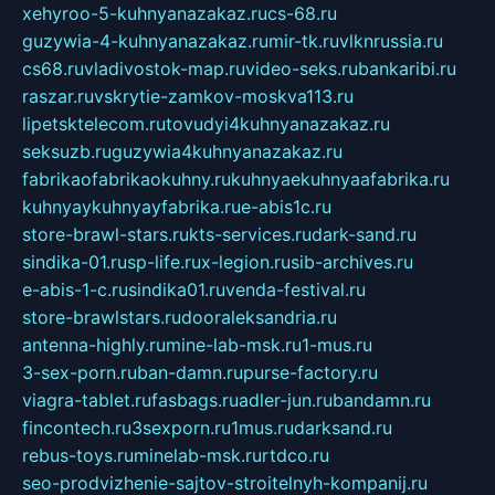
xehyroo-5-kuhnyanazakaz.ru
cs-68.ru
guzywia-4-kuhnyanazakaz.ru
mir-tk.ru
vlknrussia.ru
cs68.ru
vladivostok-map.ru
video-seks.ru
bankaribi.ru
raszar.ru
vskrytie-zamkov-moskva113.ru
lipetsktelecom.ru
tovudyi4kuhnyanazakaz.ru
seksuzb.ru
guzywia4kuhnyanazakaz.ru
fabrikaofabrikaokuhny.ru
kuhnyaekuhnyaafabrika.ru
kuhnyaykuhnyayfabrika.ru
e-abis1c.ru
store-brawl-stars.ru
kts-services.ru
dark-sand.ru
sindika-01.ru
sp-life.ru
x-legion.ru
sib-archives.ru
e-abis-1-c.ru
sindika01.ru
venda-festival.ru
store-brawlstars.ru
dooraleksandria.ru
antenna-highly.ru
mine-lab-msk.ru
1-mus.ru
3-sex-porn.ru
ban-damn.ru
purse-factory.ru
viagra-tablet.ru
fasbags.ru
adler-jun.ru
bandamn.ru
fincontech.ru
3sexporn.ru
1mus.ru
darksand.ru
rebus-toys.ru
minelab-msk.ru
rtdco.ru
seo-prodvizhenie-sajtov-stroitelnyh-kompanij.ru