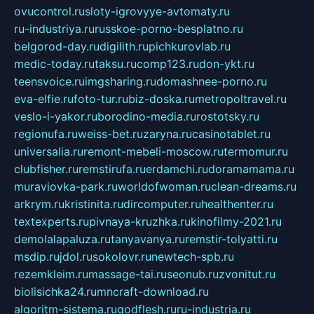
ovucontrol.ru
sloty-igrovyye-avtomaty.ru
ru-industriya.ru
russkoe-porno-besplatno.ru
belgorod-day.ru
digilith.ru
pichkurovlab.ru
medic-today.ru
taksu.ru
comp123.ru
don-ykt.ru
teensvoice.ru
imgsharing.ru
domashnee-porno.ru
eva-elfie.ru
foto-tur.ru
biz-doska.ru
metropoltravel.ru
veslo-i-yakor.ru
borodino-media.ru
rostotsky.ru
regionufa.ru
weiss-bet.ru
zaryna.ru
casinotablet.ru
universalia.ru
remont-mebeli-moscow.ru
termomur.ru
clubfisher.ru
remstirufa.ru
erdamchi.ru
doramamama.ru
muraviovka-park.ru
worldofwoman.ru
clean-dreams.ru
arkrym.ru
kristinita.ru
dircomputer.ru
healthenter.ru
textexperts.ru
pivnaya-kruzhka.ru
kinofilmy-2021.ru
demolalapaluza.ru
tanyavanya.ru
remstir-tolyatti.ru
msdip.ru
jdol.ru
sokolovr.ru
newtech-spb.ru
rezemkleim.ru
massage-tai.ru
seonub.ru
zvonitut.ru
biolisichka24.ru
mncraft-download.ru
algoritm-sistema.ru
godflesh.ru
ru-industria.ru