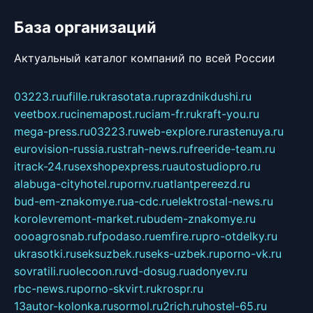
База организаций
Актуальный каталог компаний по всей России
03223.ru
ufille.ru
krasotata.ru
prazdnikdushi.ru
veetbox.ru
cinemapost.ru
ciam-fr.ru
kraft-you.ru
mega-press.ru
03223.ru
web-explore.ru
rastenuya.ru
eurovision-russia.ru
strah-news.ru
freeride-team.ru
itrack-24.ru
sexshopexpress.ru
autostudiopro.ru
alabuga-cityhotel.ru
pornv.ru
atlantpereezd.ru
bud-em-znakomye.ru
a-cdc.ru
elektrostal-news.ru
korolevremont-market.ru
budem-znakomye.ru
oooagrosnab.ru
fpodaso.ru
emfire.ru
pro-otdelky.ru
ukrasotki.ru
seksuzbek.ru
seks-uzbek.ru
porno-vk.ru
sovratili.ru
olecoon.ru
vd-dosug.ru
adonyev.ru
rbc-news.ru
porno-skvirt.ru
krospr.ru
13autor-kolonka.ru
sormol.ru
2rich.ru
hostel-65.ru