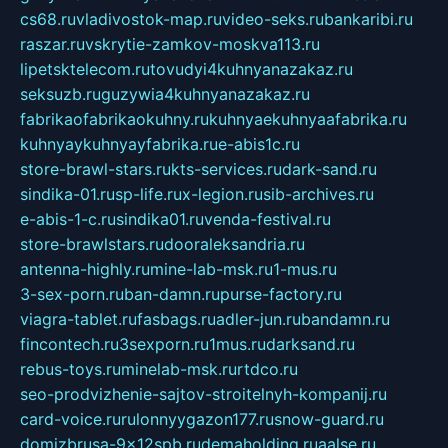
cs68.ru
vladivostok-map.ru
video-seks.ru
bankaribi.ru
raszar.ru
vskrytie-zamkov-moskva113.ru
lipetsktelecom.ru
tovudyi4kuhnyanazakaz.ru
seksuzb.ru
guzywia4kuhnyanazakaz.ru
fabrikaofabrikaokuhny.ru
kuhnyaekuhnyaafabrika.ru
kuhnyaykuhnyayfabrika.ru
e-abis1c.ru
store-brawl-stars.ru
kts-services.ru
dark-sand.ru
sindika-01.ru
sp-life.ru
x-legion.ru
sib-archives.ru
e-abis-1-c.ru
sindika01.ru
venda-festival.ru
store-brawlstars.ru
dooraleksandria.ru
antenna-highly.ru
mine-lab-msk.ru
1-mus.ru
3-sex-porn.ru
ban-damn.ru
purse-factory.ru
viagra-tablet.ru
fasbags.ru
adler-jun.ru
bandamn.ru
fincontech.ru
3sexporn.ru
1mus.ru
darksand.ru
rebus-toys.ru
minelab-msk.ru
rtdco.ru
seo-prodvizhenie-sajtov-stroitelnyh-kompanij.ru
card-voice.ru
rulonnyygazon177.ru
snow-guard.ru
domizbrusa-9x12spb.ru
demaholding.ru
aalse.ru