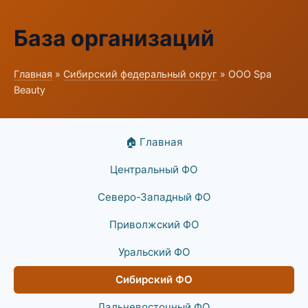
База организаций
Главная
»
Сибирский федеральный округ
» ООО Spa
Beauty
🏠 Главная
Центральный ФО
Северо-Западный ФО
Приволжский ФО
Уральский ФО
Сибирский ФО
Дальневосточный ФО