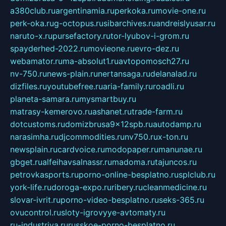
a380club.ru
argentinamia.ru
perkoka.ru
movie-one.ru
perk-oka.ru
g-octopus.ru
sibarchives.ru
andreislyusar.ru
naruto-x.ru
pursefactory.ru
tor-lyubov-i-grom.ru
spayderhed-2022.ru
movieone.ru
evro-dez.ru
webamator.ru
ma-absolut1.ru
avtopomosch27.ru
nv-750.ru
news-plain.ru
nertansaga.ru
delanalad.ru
dizfiles.ru
youtubefree.ru
aria-family.ru
roadli.ru
planeta-samara.ru
mysmartbuy.ru
matrasy-kemerovo.ru
ashanet.ru
trade-farm.ru
dotcustoms.ru
domizbrusa9x12spb.ru
autodamp.ru
narasimha.ru
djcommodities.ru
nv750.ru
x-ton.ru
newsplain.ru
cardvoice.ru
modopaper.ru
manunae.ru
gbget.ru
alfeihavsalnassr.ru
madoma.ru
tajuncos.ru
petrovkasports.ru
porno-online-besplatno.ru
splclub.ru
york-life.ru
doroga-expo.ru
ribery.ru
cleanmedicine.ru
slovar-ivrit.ru
porno-video-besplatno.ru
seks-365.ru
ovucontrol.ru
sloty-igrovyye-avtomaty.ru
ru-industriya.ru
russkoe-porno-besplatno.ru