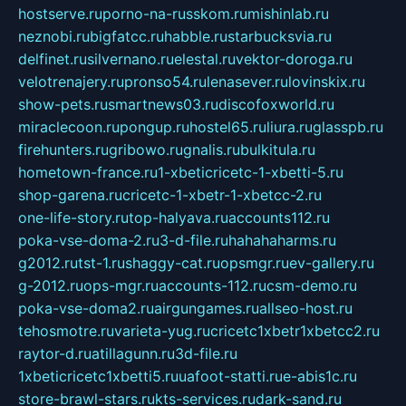
hostserve.ru
porno-na-russkom.ru
mishinlab.ru
neznobi.ru
bigfatcc.ru
habble.ru
starbucksvia.ru
delfinet.ru
silvernano.ru
elestal.ru
vektor-doroga.ru
velotrenajery.ru
pronso54.ru
lenasever.ru
lovinskix.ru
show-pets.ru
smartnews03.ru
discofoxworld.ru
miraclecoon.ru
pongup.ru
hostel65.ru
liura.ru
glasspb.ru
firehunters.ru
gribowo.ru
gnalis.ru
bulkitula.ru
hometown-france.ru
1-xbeticricetc-1-xbetti-5.ru
shop-garena.ru
cricetc-1-xbetr-1-xbetcc-2.ru
one-life-story.ru
top-halyava.ru
accounts112.ru
poka-vse-doma-2.ru
3-d-file.ru
hahahaharms.ru
g2012.ru
tst-1.ru
shaggy-cat.ru
opsmgr.ru
ev-gallery.ru
g-2012.ru
ops-mgr.ru
accounts-112.ru
csm-demo.ru
poka-vse-doma2.ru
airgungames.ru
allseo-host.ru
tehosmotre.ru
varieta-yug.ru
cricetc1xbetr1xbetcc2.ru
raytor-d.ru
atillagunn.ru
3d-file.ru
1xbeticricetc1xbetti5.ru
uafoot-statti.ru
e-abis1c.ru
store-brawl-stars.ru
kts-services.ru
dark-sand.ru