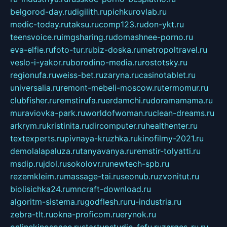
belgorod-day.ru
digilith.ru
pichkurovlab.ru
medic-today.ru
taksu.ru
comp123.ru
don-ykt.ru
teensvoice.ru
imgsharing.ru
domashnee-porno.ru
eva-elfie.ru
foto-tur.ru
biz-doska.ru
metropoltravel.ru
veslo-i-yakor.ru
borodino-media.ru
rostotsky.ru
regionufa.ru
weiss-bet.ru
zaryna.ru
casinotablet.ru
universalia.ru
remont-mebeli-moscow.ru
termomur.ru
clubfisher.ru
remstirufa.ru
erdamchi.ru
doramamama.ru
muraviovka-park.ru
worldofwoman.ru
clean-dreams.ru
arkrym.ru
kristinita.ru
dircomputer.ru
healthenter.ru
textexperts.ru
pivnaya-kruzhka.ru
kinofilmy-2021.ru
demolalapaluza.ru
tanyavanya.ru
remstir-tolyatti.ru
msdip.ru
jdol.ru
sokolovr.ru
newtech-spb.ru
rezemkleim.ru
massage-tai.ru
seonub.ru
zvonitut.ru
biolisichka24.ru
mncraft-download.ru
algoritm-sistema.ru
godflesh.ru
ru-industria.ru
zebra-tlt.ru
okna-proficom.ru
erynok.ru