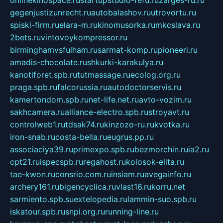
onlinekinospace.ru
startupstudio-fefu.ru
zarges-ru.ru
gegenjustizunrecht.ru
autobalashov.ru
utrovortu.ru
spiski-firm.ru
elara-m.ru
kinomusorka.ru
mkcslava.ru
2bets.ru
vintovoykompressor.ru
birminghamvsfulham.ru
sarmat-komp.ru
pioneeri.ru
amadis-chocolate.ru
shkurki-karakulya.ru
kanotiforet.spb.ru
tutmassage.ru
ecolog.org.ru
praga.spb.ru
falcorussia.ru
autodoctorservis.ru
kamertondom.spb.ru
net-life.net.ru
avto-vozim.ru
sakhcamera.ru
alliance-electro.spb.ru
stroyavt.ru
controlweb1.ru
tdsak74.ru
kinzozo-ru.ru
kvotka.ru
iron-snab.ru
costa-bella.ru
eugrus.pp.ru
associaciya39.ru
primexpo.spb.ru
bezmorchin.ru
ia2.ru
cpt21.ru
ispecspb.ru
regahost.ru
kolosok-elita.ru
tae-kwon.ru
consrio.com.ru
insiam.ru
avegainfo.ru
archery161.ru
bigencyclica.ru
vlast16.ru
korru.net
sarmiento.spb.su
extelopedia.ru
lammin-suo.spb.ru
iskatour.spb.ru
snpi.org.ru
running-line.ru