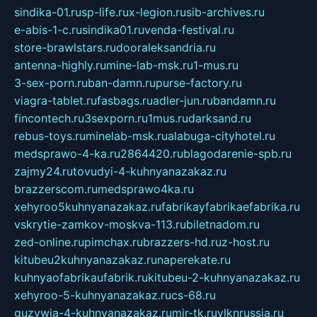
sindika-01.ru
sp-life.ru
x-legion.ru
sib-archives.ru
e-abis-1-c.ru
sindika01.ru
venda-festival.ru
store-brawlstars.ru
dooraleksandria.ru
antenna-highly.ru
mine-lab-msk.ru
1-mus.ru
3-sex-porn.ru
ban-damn.ru
purse-factory.ru
viagra-tablet.ru
fasbags.ru
adler-jun.ru
bandamn.ru
fincontech.ru
3sexporn.ru
1mus.ru
darksand.ru
rebus-toys.ru
minelab-msk.ru
alabuga-cityhotel.ru
medsprawo-4-ka.ru
2864420.ru
blagodarenie-spb.ru
zajmy24.ru
tovudyi-4-kuhnyanazakaz.ru
brazzerscom.ru
medsprawo4ka.ru
xehyroo5kuhnyanazakaz.ru
fabrikayfabrikaefabrika.ru
vskrytie-zamkov-moskva-113.ru
biletnadom.ru
zed-online.ru
pimchax.ru
brazzers-hd.ru
z-host.ru
kitubeu2kuhnyanazakaz.ru
naperekate.ru
kuhnyaofabrikaufabrik.ru
kitubeu-2-kuhnyanazakaz.ru
xehyroo-5-kuhnyanazakaz.ru
cs-68.ru
guzywia-4-kuhnyanazakaz.ru
mir-tk.ru
vlknrussia.ru