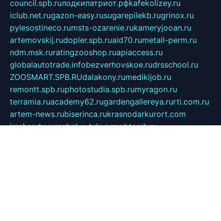
council.spb.ru
лодкипатриот.рф
kafekolizey.ru
iclub.net.ru
gazon-easy.ru
sugarepilekb.ru
grinox.ru
pylesostineco.ru
msts-ozarenie.ru
kameryjooan.ru
artemovskij.ru
dopler.spb.ru
aid70.ru
metall-perm.ru
ndm.msk.ru
ratingzooshop.ru
apiaccess.ru
globalautotrade.info
bezverhovskoe.ru
drsschool.ru
ZOOSMART.SPB.RU
dalakony.ru
medikijob.ru
remontt.spb.ru
photostudia.spb.ru
myragon.ru
terramia.ru
academy62.ru
gardengallereya.ru
rti.com.ru
artem-news.ru
biserinca.ru
krasnodarkurort.com
imshowtv.ru
mebel-v-tule.ru
mobtopik.ru
pcsecurity.net.ru
tool-sib.ru
multimetrunit.ru
sp-tour.ru
fan-cs.ru
santeh-russia.ru
symbian9.net.ru
DSHAIR.RU
tmmotors.spb.ru
xjocuricopii.com
musavtomat.msk.ru
obustrojdom.ru
sovetcik.ru
ybaranovskaya.ru
ppknews.ru
cult-alshei.ru
JAPANRUSSIA.RU
proekciyamebel.ru
imper-finans.ru
rim.org.ru
glamourai.ru
brassminus.ru
zabor-pro.ru
ftn.pp.ru