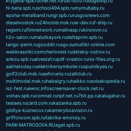
krygeva-spa.ru
chel.net.ru
rust-loco.ru
dugshop.ru
hl-beta.spb.ru
school494.spb.ru
mymubaby.ru
epoha-metalband.ru
ngr.spb.ru
rusgosnews.com
dieselvostok.ru
24hostel.msk.ru
w-dev.ru
f-ship.ru
regsmi.ru
filmnetwork.ru
malinasp.ru
kinosvin.ru
h2o-salon.ru
malutkayork.ru
deltaprim.spb.ru
tango-perm.ru
gooddir.ru
sgv.su
multiki-online.com
webkrasotki.com
cherinvest.ru
detskiy-ostrov.ru
ankou.spb.ru
alvesta1.ru
pdf-creator.ru
nix-files.org.ru
sakhatoday.ru
elektrikersymboler.ru
sputnikyes.ru
golf2club.msk.ru
aeforums.ru
zallclub.ru
multimodal.msk.ru
habaigry.ru
haikko.ru
sobakopedia.ru
isz-fest.ru
ewnc.info
screensaver-clock.net.ru
volnav.spb.ru
comnat.ru
npf.net.ru
7bit.pp.ru
kalugatur.ru
tesiaes.ru
card.com.ru
kazanka.spb.ru
gildiya-kuznecov.ru
kameryboavision.ru
griffoncom.spb.ru
fabrika-emotsiy.ru
PARK-MATROSOVA.RU
agat.spb.ru