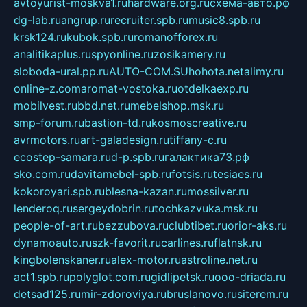
avtoyurist-moskva1.ru
hardware.org.ru
схема-авто.рф
dg-lab.ru
angrup.ru
recruiter.spb.ru
music8.spb.ru
krsk124.ru
kubok.spb.ru
romanofforex.ru
analitikaplus.ru
spyonline.ru
zosikamery.ru
sloboda-ural.pp.ru
AUTO-COM.SU
hohota.net
alimy.ru
online-z.com
aromat-vostoka.ru
otdelkaexp.ru
mobilvest.ru
bbd.net.ru
mebelshop.msk.ru
smp-forum.ru
bastion-td.ru
kosmoscreative.ru
avrmotors.ru
art-galadesign.ru
tiffany-c.ru
ecostep-samara.ru
d-p.spb.ru
галактика73.рф
sko.com.ru
davitamebel-spb.ru
fotsis.ru
tesiaes.ru
kokoroyari.spb.ru
blesna-kazan.ru
mossilver.ru
lenderoq.ru
sergeydobrin.ru
tochkazvuka.msk.ru
people-of-art.ru
bezzubova.ru
clubtibet.ru
orior-aks.ru
dynamoauto.ru
szk-favorit.ru
carlines.ru
flatnsk.ru
kingbolenskaner.ru
alex-motor.ru
astroline.net.ru
act1.spb.ru
polyglot.com.ru
gidlipetsk.ru
ooo-driada.ru
detsad125.ru
mir-zdoroviya.ru
bruslanovo.ru
siterem.ru