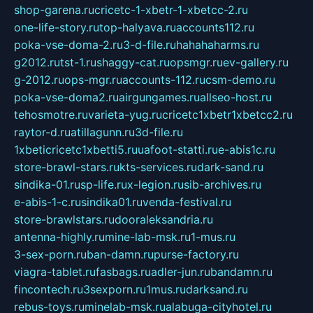
shop-garena.ru
cricetc-1-xbetr-1-xbetcc-2.ru
one-life-story.ru
top-halyava.ru
accounts112.ru
poka-vse-doma-2.ru
3-d-file.ru
hahahaharms.ru
g2012.ru
tst-1.ru
shaggy-cat.ru
opsmgr.ru
ev-gallery.ru
g-2012.ru
ops-mgr.ru
accounts-112.ru
csm-demo.ru
poka-vse-doma2.ru
airgungames.ru
allseo-host.ru
tehosmotre.ru
varieta-yug.ru
cricetc1xbetr1xbetcc2.ru
raytor-d.ru
atillagunn.ru
3d-file.ru
1xbeticricetc1xbetti5.ru
uafoot-statti.ru
e-abis1c.ru
store-brawl-stars.ru
kts-services.ru
dark-sand.ru
sindika-01.ru
sp-life.ru
x-legion.ru
sib-archives.ru
e-abis-1-c.ru
sindika01.ru
venda-festival.ru
store-brawlstars.ru
dooraleksandria.ru
antenna-highly.ru
mine-lab-msk.ru
1-mus.ru
3-sex-porn.ru
ban-damn.ru
purse-factory.ru
viagra-tablet.ru
fasbags.ru
adler-jun.ru
bandamn.ru
fincontech.ru
3sexporn.ru
1mus.ru
darksand.ru
rebus-toys.ru
minelab-msk.ru
alabuga-cityhotel.ru