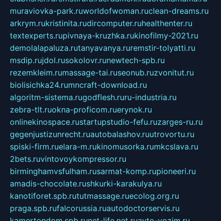
muraviovka-park.ru
worldofwoman.ru
clean-dreams.ru
arkrym.ru
kristinita.ru
dircomputer.ru
healthenter.ru
textexperts.ru
pivnaya-kruzhka.ru
kinofilmy-2021.ru
demolalapaluza.ru
tanyavanya.ru
remstir-tolyatti.ru
msdip.ru
jdol.ru
sokolovr.ru
newtech-spb.ru
rezemkleim.ru
massage-tai.ru
seonub.ru
zvonitut.ru
biolisichka24.ru
mncraft-download.ru
algoritm-sistema.ru
godflesh.ru
ru-industria.ru
zebra-tlt.ru
okna-proficom.ru
erynok.ru
onlinekinospace.ru
startupstudio-fefu.ru
zarges-ru.ru
gegenjustizunrecht.ru
autobalashov.ru
utrovortu.ru
spiski-firm.ru
elara-m.ru
kinomusorka.ru
mkcslava.ru
2bets.ru
vintovoykompressor.ru
birminghamvsfulham.ru
sarmat-komp.ru
pioneeri.ru
amadis-chocolate.ru
shkurki-karakulya.ru
kanotiforet.spb.ru
tutmassage.ru
ecolog.org.ru
praga.spb.ru
falcorussia.ru
autodoctorservis.ru
kamertondom.spb.ru
net-life.net.ru
avto-vozim.ru