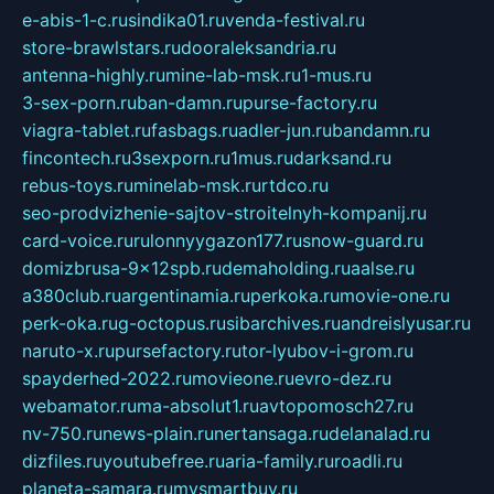
e-abis-1-c.ru
sindika01.ru
venda-festival.ru
store-brawlstars.ru
dooraleksandria.ru
antenna-highly.ru
mine-lab-msk.ru
1-mus.ru
3-sex-porn.ru
ban-damn.ru
purse-factory.ru
viagra-tablet.ru
fasbags.ru
adler-jun.ru
bandamn.ru
fincontech.ru
3sexporn.ru
1mus.ru
darksand.ru
rebus-toys.ru
minelab-msk.ru
rtdco.ru
seo-prodvizhenie-sajtov-stroitelnyh-kompanij.ru
card-voice.ru
rulonnyygazon177.ru
snow-guard.ru
domizbrusa-9x12spb.ru
demaholding.ru
aalse.ru
a380club.ru
argentinamia.ru
perkoka.ru
movie-one.ru
perk-oka.ru
g-octopus.ru
sibarchives.ru
andreislyusar.ru
naruto-x.ru
pursefactory.ru
tor-lyubov-i-grom.ru
spayderhed-2022.ru
movieone.ru
evro-dez.ru
webamator.ru
ma-absolut1.ru
avtopomosch27.ru
nv-750.ru
news-plain.ru
nertansaga.ru
delanalad.ru
dizfiles.ru
youtubefree.ru
aria-family.ru
roadli.ru
planeta-samara.ru
mysmartbuy.ru