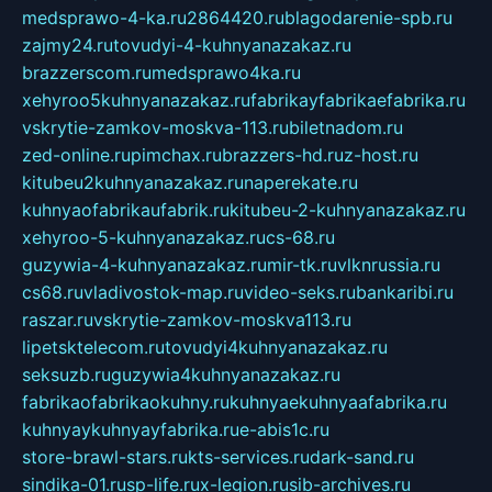
medsprawo-4-ka.ru
2864420.ru
blagodarenie-spb.ru
zajmy24.ru
tovudyi-4-kuhnyanazakaz.ru
brazzerscom.ru
medsprawo4ka.ru
xehyroo5kuhnyanazakaz.ru
fabrikayfabrikaefabrika.ru
vskrytie-zamkov-moskva-113.ru
biletnadom.ru
zed-online.ru
pimchax.ru
brazzers-hd.ru
z-host.ru
kitubeu2kuhnyanazakaz.ru
naperekate.ru
kuhnyaofabrikaufabrik.ru
kitubeu-2-kuhnyanazakaz.ru
xehyroo-5-kuhnyanazakaz.ru
cs-68.ru
guzywia-4-kuhnyanazakaz.ru
mir-tk.ru
vlknrussia.ru
cs68.ru
vladivostok-map.ru
video-seks.ru
bankaribi.ru
raszar.ru
vskrytie-zamkov-moskva113.ru
lipetsktelecom.ru
tovudyi4kuhnyanazakaz.ru
seksuzb.ru
guzywia4kuhnyanazakaz.ru
fabrikaofabrikaokuhny.ru
kuhnyaekuhnyaafabrika.ru
kuhnyaykuhnyayfabrika.ru
e-abis1c.ru
store-brawl-stars.ru
kts-services.ru
dark-sand.ru
sindika-01.ru
sp-life.ru
x-legion.ru
sib-archives.ru