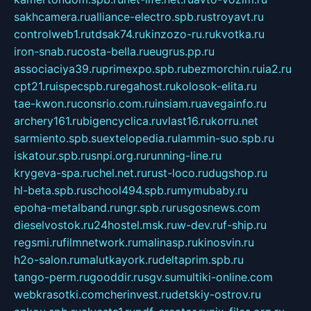
sakhcamera.ru
alliance-electro.spb.ru
stroyavt.ru
controlweb1.ru
tdsak74.ru
kinzozo-ru.ru
kvotka.ru
iron-snab.ru
costa-bella.ru
eugrus.pp.ru
associaciya39.ru
primexpo.spb.ru
bezmorchin.ru
ia2.ru
cpt21.ru
ispecspb.ru
regahost.ru
kolosok-elita.ru
tae-kwon.ru
consrio.com.ru
insiam.ru
avegainfo.ru
archery161.ru
bigencyclica.ru
vlast16.ru
korru.net
sarmiento.spb.su
extelopedia.ru
lammin-suo.spb.ru
iskatour.spb.ru
snpi.org.ru
running-line.ru
krygeva-spa.ru
chel.net.ru
rust-loco.ru
dugshop.ru
hl-beta.spb.ru
school494.spb.ru
mymubaby.ru
epoha-metalband.ru
ngr.spb.ru
rusgosnews.com
dieselvostok.ru
24hostel.msk.ru
w-dev.ru
f-ship.ru
regsmi.ru
filmnetwork.ru
malinasp.ru
kinosvin.ru
h2o-salon.ru
malutkayork.ru
deltaprim.spb.ru
tango-perm.ru
gooddir.ru
sgv.su
multiki-online.com
webkrasotki.com
cherinvest.ru
detskiy-ostrov.ru