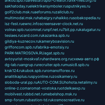
ankou.spb.ru
alvesta1.ru
pdf-creator.ru
nix-files.org.ru
sakhatoday.ru
elektrikersymboler.ru
sputnikyes.ru
golf2club.msk.ru
aeforums.ru
zallclub.ru
multimodal.msk.ru
habaigry.ru
haikko.ru
sobakopedia.ru
isz-fest.ru
ewnc.info
screensaver-clock.net.ru
volnav.spb.ru
comnat.ru
npf.net.ru
7bit.pp.ru
kalugatur.ru
tesiaes.ru
card.com.ru
kazanka.spb.ru
gildiya-kuznecov.ru
kameryboavision.ru
griffoncom.spb.ru
fabrika-emotsiy.ru
PARK-MATROSOVA.RU
agat.spb.ru
avtoyurist-moskva1.ru
hardware.org.ru
схема-авто.рф
dg-lab.ru
angrup.ru
recruiter.spb.ru
music8.spb.ru
krsk124.ru
kubok.spb.ru
romanofforex.ru
analitikaplus.ru
spyonline.ru
zosikamery.ru
sloboda-ural.pp.ru
AUTO-COM.SU
hohota.net
alimy.ru
online-z.com
aromat-vostoka.ru
otdelkaexp.ru
mobilvest.ru
bbd.net.ru
mebelshop.msk.ru
smp-forum.ru
bastion-td.ru
kosmoscreative.ru