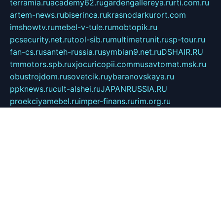
terramia.ru
academy62.ru
gardengallereya.ru
rti.com.ru
artem-news.ru
biserinca.ru
krasnodarkurort.com
imshowtv.ru
mebel-v-tule.ru
mobtopik.ru
pcsecurity.net.ru
tool-sib.ru
multimetrunit.ru
sp-tour.ru
fan-cs.ru
santeh-russia.ru
symbian9.net.ru
DSHAIR.RU
tmmotors.spb.ru
xjocuricopii.com
musavtomat.msk.ru
obustrojdom.ru
sovetcik.ru
ybaranovskaya.ru
ppknews.ru
cult-alshei.ru
JAPANRUSSIA.RU
proekciyamebel.ru
imper-finans.ru
rim.org.ru
glamourai.ru
brassminus.ru
zabor-pro.ru
ftn.pp.ru
dorogoe58.ru
laimengpacker.ru
kuzova-zapchasti.ru
sageerp.ru
taxodrom.ru
dsrazvitie.ru
hardcity.net.ru
ratinghomegames.ru
topservice25.ru
gubernyan.ru
gtglasslined.ru
ii4.ru
tssport.spb.ru
andorra24.com
blackwallstreet.ru
oboimos.ru
optim-doors.com.ru
ikuch.ru
nycr.org.ru
npa21.ru
vremya-ch.spb.ru
desert000.ru
ivtorgi.ru
ifiori.ru
catalog-statei.ru
dcv.org.ru
spetsmaster174.ru
ipkameryhiseeu.ru