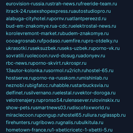
eurovision-russia.ru
strah-news.ru
freeride-team.ru
itrack-24.ru
sexshopexpress.ru
autostudiopro.ru
alabuga-cityhotel.ru
pornv.ru
atlantpereezd.ru
bud-em-znakomye.ru
a-cdc.ru
elektrostal-news.ru
korolevremont-market.ru
budem-znakomye.ru
oooagrosnab.ru
fpodaso.ru
emfire.ru
pro-otdelky.ru
ukrasotki.ru
seksuzbek.ru
seks-uzbek.ru
porno-vk.ru
sovratili.ru
olecoon.ru
vd-dosug.ru
adonyev.ru
rbc-news.ru
porno-skvirt.ru
krospr.ru
13autor-kolonka.ru
sormol.ru
2rich.ru
hostel-65.ru
hostserve.ru
porno-na-russkom.ru
mishinlab.ru
neznobi.ru
bigfatcc.ru
habble.ru
starbucksvia.ru
delfinet.ru
silvernano.ru
elestal.ru
vektor-doroga.ru
velotrenajery.ru
pronso54.ru
lenasever.ru
lovinskix.ru
show-pets.ru
smartnews03.ru
discofoxworld.ru
miraclecoon.ru
pongup.ru
hostel65.ru
liura.ru
glasspb.ru
firehunters.ru
gribowo.ru
gnalis.ru
bulkitula.ru
hometown-france.ru
1-xbeticricetc-1-xbetti-5.ru