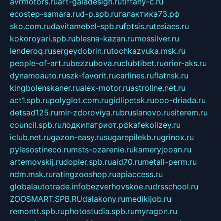
avrmotors.ru
art-galadesign.ru
tiffany-c.ru
ecostep-samara.ru
d-p.spb.ru
галактика73.рф
sko.com.ru
davitamebel-spb.ru
fotsis.ru
tesiaes.ru
kokoroyari.spb.ru
blesna-kazan.ru
mossilver.ru
lenderoq.ru
sergeydobrin.ru
tochkazvuka.msk.ru
people-of-art.ru
bezzubova.ru
clubtibet.ru
orior-aks.ru
dynamoauto.ru
szk-favorit.ru
carlines.ru
flatnsk.ru
kingbolenskaner.ru
alex-motor.ru
astroline.net.ru
act1.spb.ru
polyglot.com.ru
gidlipetsk.ru
ooo-driada.ru
detsad125.ru
mir-zdoroviya.ru
bruslanovo.ru
siterem.ru
council.spb.ru
лодкипатриот.рф
kafekolizey.ru
iclub.net.ru
gazon-easy.ru
sugarepilekb.ru
grinox.ru
pylesostineco.ru
msts-ozarenie.ru
kameryjooan.ru
artemovskij.ru
dopler.spb.ru
aid70.ru
metall-perm.ru
ndm.msk.ru
ratingzooshop.ru
apiaccess.ru
globalautotrade.info
bezverhovskoe.ru
drsschool.ru
ZOOSMART.SPB.RU
dalakony.ru
medikijob.ru
remontt.spb.ru
photostudia.spb.ru
myragon.ru