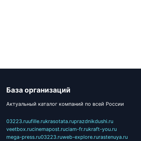
База организаций
Актуальный каталог компаний по всей России
03223.ru
ufille.ru
krasotata.ru
prazdnikdushi.ru
veetbox.ru
cinemapost.ru
ciam-fr.ru
kraft-you.ru
mega-press.ru
03223.ru
web-explore.ru
rastenuya.ru