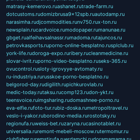
matrasy-kemerovo.ru
ashanet.ru
trade-farm.ru
dotcustoms.ru
domizbrusa9x12spb.ru
autodamp.ru
narasimha.ru
djcommodities.ru
nv750.ru
x-ton.ru
newsplain.ru
cardvoice.ru
modopaper.ru
manunae.ru
gbget.ru
alfeihavsalnassr.ru
madoma.ru
tajuncos.ru
petrovkasports.ru
porno-online-besplatno.ru
splclub.ru
york-life.ru
doroga-expo.ru
ribery.ru
cleanmedicine.ru
slovar-ivrit.ru
porno-video-besplatno.ru
seks-365.ru
ovucontrol.ru
sloty-igrovyye-avtomaty.ru
ru-industriya.ru
russkoe-porno-besplatno.ru
belgorod-day.ru
digilith.ru
pichkurovlab.ru
medic-today.ru
taksu.ru
comp123.ru
don-ykt.ru
teensvoice.ru
imgsharing.ru
domashnee-porno.ru
eva-elfie.ru
foto-tur.ru
biz-doska.ru
metropoltravel.ru
veslo-i-yakor.ru
borodino-media.ru
rostotsky.ru
regionufa.ru
weiss-bet.ru
zaryna.ru
casinotablet.ru
universalia.ru
remont-mebeli-moscow.ru
termomur.ru
clubfisher.ru
remstirufa.ru
erdamchi.ru
doramamama.ru