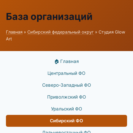
База организаций
Главная
»
Сибирский федеральный округ
» Студия Glow
Art
🏠 Главная
Центральный ФО
Северо-Западный ФО
Приволжский ФО
Уральский ФО
Сибирский ФО
Дальневосточный ФО