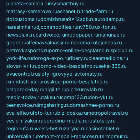
planeta-samara.ru
mysmartbuy.ru
matrasy-kemerovo.ru
ashanet.ru
trade-farm.ru
dotcustoms.ru
domizbrusa9x12spb.ru
autodamp.ru
narasimha.ru
djcommodities.ru
nv750.ru
x-ton.ru
newsplain.ru
cardvoice.ru
modopaper.ru
manunae.ru
gbget.ru
alfeihavsalnassr.ru
madoma.ru
tajuncos.ru
petrovkasports.ru
porno-online-besplatno.ru
splclub.ru
york-life.ru
doroga-expo.ru
ribery.ru
cleanmedicine.ru
slovar-ivrit.ru
porno-video-besplatno.ru
seks-365.ru
ovucontrol.ru
sloty-igrovyye-avtomaty.ru
ru-industriya.ru
russkoe-porno-besplatno.ru
belgorod-day.ru
digilith.ru
pichkurovlab.ru
medic-today.ru
taksu.ru
comp123.ru
don-ykt.ru
teensvoice.ru
imgsharing.ru
domashnee-porno.ru
eva-elfie.ru
foto-tur.ru
biz-doska.ru
metropoltravel.ru
veslo-i-yakor.ru
borodino-media.ru
rostotsky.ru
regionufa.ru
weiss-bet.ru
zaryna.ru
casinotablet.ru
universalia.ru
remont-mebeli-moscow.ru
termomur.ru