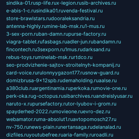
sindika-01.ru
sp-life.ru
x-legion.ru
sib-archives.ru
e-abis-1-c.ru
sindika01.ru
venda-festival.ru
store-brawlstars.ru
dooraleksandria.ru
antenna-highly.ru
mine-lab-msk.ru
1-mus.ru
3-sex-porn.ru
ban-damn.ru
purse-factory.ru
viagra-tablet.ru
fasbags.ru
adler-jun.ru
bandamn.ru
fincontech.ru
3sexporn.ru
1mus.ru
darksand.ru
rebus-toys.ru
minelab-msk.ru
rtdco.ru
seo-prodvizhenie-sajtov-stroitelnyh-kompanij.ru
card-voice.ru
rulonnyygazon177.ru
snow-guard.ru
domizbrusa-9x12spb.ru
demaholding.ru
aalse.ru
a380club.ru
argentinamia.ru
perkoka.ru
movie-one.ru
perk-oka.ru
g-octopus.ru
sibarchives.ru
andreislyusar.ru
naruto-x.ru
pursefactory.ru
tor-lyubov-i-grom.ru
spayderhed-2022.ru
movieone.ru
evro-dez.ru
webamator.ru
ma-absolut1.ru
avtopomosch27.ru
nv-750.ru
news-plain.ru
nertansaga.ru
delanalad.ru
dizfiles.ru
youtubefree.ru
aria-family.ru
roadli.ru