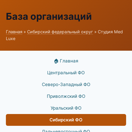
База организаций
Главная
»
Сибирский федеральный округ
» Студия Med
Luxe
🏠 Главная
Центральный ФО
Северо-Западный ФО
Приволжский ФО
Уральский ФО
Сибирский ФО
Дальневосточный ФО