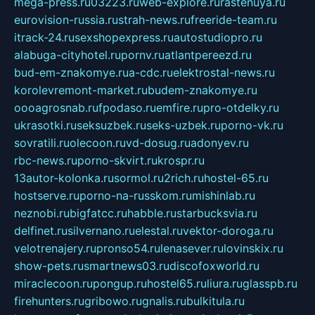
mega-press.ru
03223.ru
web-explore.ru
rastenuya.ru
eurovision-russia.ru
strah-news.ru
freeride-team.ru
itrack-24.ru
sexshopexpress.ru
autostudiopro.ru
alabuga-cityhotel.ru
pornv.ru
atlantpereezd.ru
bud-em-znakomye.ru
a-cdc.ru
elektrostal-news.ru
korolevremont-market.ru
budem-znakomye.ru
oooagrosnab.ru
fpodaso.ru
emfire.ru
pro-otdelky.ru
ukrasotki.ru
seksuzbek.ru
seks-uzbek.ru
porno-vk.ru
sovratili.ru
olecoon.ru
vd-dosug.ru
adonyev.ru
rbc-news.ru
porno-skvirt.ru
krospr.ru
13autor-kolonka.ru
sormol.ru
2rich.ru
hostel-65.ru
hostserve.ru
porno-na-russkom.ru
mishinlab.ru
neznobi.ru
bigfatcc.ru
habble.ru
starbucksvia.ru
delfinet.ru
silvernano.ru
elestal.ru
vektor-doroga.ru
velotrenajery.ru
pronso54.ru
lenasever.ru
lovinskix.ru
show-pets.ru
smartnews03.ru
discofoxworld.ru
miraclecoon.ru
pongup.ru
hostel65.ru
liura.ru
glasspb.ru
firehunters.ru
gribowo.ru
gnalis.ru
bulkitula.ru