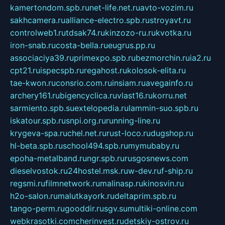
kamertondom.spb.ru
net-life.net.ru
avto-vozim.ru
sakhcamera.ru
alliance-electro.spb.ru
stroyavt.ru
controlweb1.ru
tdsak74.ru
kinzozo-ru.ru
kvotka.ru
iron-snab.ru
costa-bella.ru
eugrus.pp.ru
associaciya39.ru
primexpo.spb.ru
bezmorchin.ru
ia2.ru
cpt21.ru
ispecspb.ru
regahost.ru
kolosok-elita.ru
tae-kwon.ru
consrio.com.ru
insiam.ru
avegainfo.ru
archery161.ru
bigencyclica.ru
vlast16.ru
korru.net
sarmiento.spb.su
extelopedia.ru
lammin-suo.spb.ru
iskatour.spb.ru
snpi.org.ru
running-line.ru
krygeva-spa.ru
chel.net.ru
rust-loco.ru
dugshop.ru
hl-beta.spb.ru
school494.spb.ru
mymubaby.ru
epoha-metalband.ru
ngr.spb.ru
rusgosnews.com
dieselvostok.ru
24hostel.msk.ru
w-dev.ru
f-ship.ru
regsmi.ru
filmnetwork.ru
malinasp.ru
kinosvin.ru
h2o-salon.ru
malutkayork.ru
deltaprim.spb.ru
tango-perm.ru
gooddir.ru
sgv.su
multiki-online.com
webkrasotki.com
cherinvest.ru
detskiy-ostrov.ru