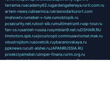
terramia.ru
academy62.ru
gardengallereya.ru
rti.com.ru
artem-news.ru
biserinca.ru
krasnodarkurort.com
imshowtv.ru
mebel-v-tule.ru
mobtopik.ru
pcsecurity.net.ru
tool-sib.ru
multimetrunit.ru
sp-tour.ru
fan-cs.ru
santeh-russia.ru
symbian9.net.ru
DSHAIR.RU
tmmotors.spb.ru
xjocuricopii.com
musavtomat.msk.ru
obustrojdom.ru
sovetcik.ru
ybaranovskaya.ru
ppknews.ru
cult-alshei.ru
JAPANRUSSIA.RU
proekciyamebel.ru
imper-finans.ru
rim.org.ru
glamourai.ru
brassminus.ru
zabor-pro.ru
ftn.pp.ru
dorogoe58.ru
laimengpacker.ru
kuzova-zapchasti.ru
sageerp.ru
taxodrom.ru
dsrazvitie.ru
hardcity.net.ru
ratinghomegames.ru
topservice25.ru
gubernyan.ru
gtglasslined.ru
ii4.ru
tssport.spb.ru
andorra24.com
blackwallstreet.ru
oboimos.ru
optim-doors.com.ru
ikuch.ru
nycr.org.ru
npa21.ru
vremya-ch.spb.ru
desert000.ru
ivtorgi.ru
ifiori.ru
catalog-statei.ru
dcv.org.ru
spetsmaster174.ru
ipkameryhiseeu.ru