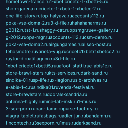
hometown-france.ru
1-xbeticricetc-1-xbetti-5.ru
shop-garena.ru
cricetc-1-xbetr-1-xbetcc-2.ru
one-life-story.ru
top-halyava.ru
accounts112.ru
poka-vse-doma-2.ru
3-d-file.ru
hahahaharms.ru
g2012.ru
tst-1.ru
shaggy-cat.ru
opsmgr.ru
ev-gallery.ru
g-2012.ru
ops-mgr.ru
accounts-112.ru
csm-demo.ru
poka-vse-doma2.ru
airgungames.ru
allseo-host.ru
tehosmotre.ru
varieta-yug.ru
cricetc1xbetr1xbetcc2.ru
raytor-d.ru
atillagunn.ru
3d-file.ru
1xbeticricetc1xbetti5.ru
uafoot-statti.ru
e-abis1c.ru
store-brawl-stars.ru
kts-services.ru
dark-sand.ru
sindika-01.ru
sp-life.ru
x-legion.ru
sib-archives.ru
e-abis-1-c.ru
sindika01.ru
venda-festival.ru
store-brawlstars.ru
dooraleksandria.ru
antenna-highly.ru
mine-lab-msk.ru
1-mus.ru
3-sex-porn.ru
ban-damn.ru
purse-factory.ru
viagra-tablet.ru
fasbags.ru
adler-jun.ru
bandamn.ru
fincontech.ru
3sexporn.ru
1mus.ru
darksand.ru