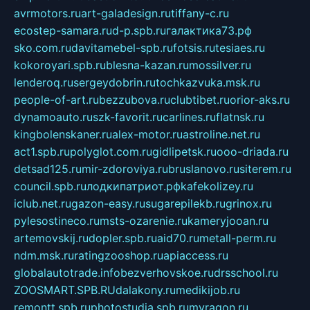
avrmotors.ru
art-galadesign.ru
tiffany-c.ru
ecostep-samara.ru
d-p.spb.ru
галактика73.рф
sko.com.ru
davitamebel-spb.ru
fotsis.ru
tesiaes.ru
kokoroyari.spb.ru
blesna-kazan.ru
mossilver.ru
lenderoq.ru
sergeydobrin.ru
tochkazvuka.msk.ru
people-of-art.ru
bezzubova.ru
clubtibet.ru
orior-aks.ru
dynamoauto.ru
szk-favorit.ru
carlines.ru
flatnsk.ru
kingbolenskaner.ru
alex-motor.ru
astroline.net.ru
act1.spb.ru
polyglot.com.ru
gidlipetsk.ru
ooo-driada.ru
detsad125.ru
mir-zdoroviya.ru
bruslanovo.ru
siterem.ru
council.spb.ru
лодкипатриот.рф
kafekolizey.ru
iclub.net.ru
gazon-easy.ru
sugarepilekb.ru
grinox.ru
pylesostineco.ru
msts-ozarenie.ru
kameryjooan.ru
artemovskij.ru
dopler.spb.ru
aid70.ru
metall-perm.ru
ndm.msk.ru
ratingzooshop.ru
apiaccess.ru
globalautotrade.info
bezverhovskoe.ru
drsschool.ru
ZOOSMART.SPB.RU
dalakony.ru
medikijob.ru
remontt.spb.ru
photostudia.spb.ru
myragon.ru