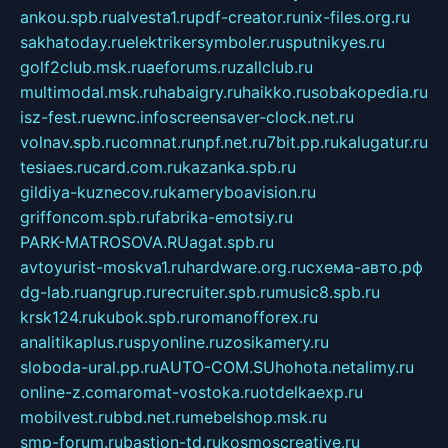
ankou.spb.ru
alvesta1.ru
pdf-creator.ru
nix-files.org.ru
sakhatoday.ru
elektrikersymboler.ru
sputnikyes.ru
golf2club.msk.ru
aeforums.ru
zallclub.ru
multimodal.msk.ru
habaigry.ru
haikko.ru
sobakopedia.ru
isz-fest.ru
ewnc.info
screensaver-clock.net.ru
volnav.spb.ru
comnat.ru
npf.net.ru
7bit.pp.ru
kalugatur.ru
tesiaes.ru
card.com.ru
kazanka.spb.ru
gildiya-kuznecov.ru
kameryboavision.ru
griffoncom.spb.ru
fabrika-emotsiy.ru
PARK-MATROSOVA.RU
agat.spb.ru
avtoyurist-moskva1.ru
hardware.org.ru
схема-авто.рф
dg-lab.ru
angrup.ru
recruiter.spb.ru
music8.spb.ru
krsk124.ru
kubok.spb.ru
romanofforex.ru
analitikaplus.ru
spyonline.ru
zosikamery.ru
sloboda-ural.pp.ru
AUTO-COM.SU
hohota.net
alimy.ru
online-z.com
aromat-vostoka.ru
otdelkaexp.ru
mobilvest.ru
bbd.net.ru
mebelshop.msk.ru
smp-forum.ru
bastion-td.ru
kosmoscreative.ru