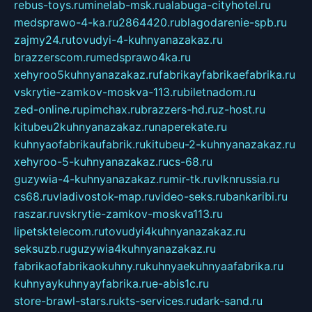
rebus-toys.ru
minelab-msk.ru
alabuga-cityhotel.ru
medsprawo-4-ka.ru
2864420.ru
blagodarenie-spb.ru
zajmy24.ru
tovudyi-4-kuhnyanazakaz.ru
brazzerscom.ru
medsprawo4ka.ru
xehyroo5kuhnyanazakaz.ru
fabrikayfabrikaefabrika.ru
vskrytie-zamkov-moskva-113.ru
biletnadom.ru
zed-online.ru
pimchax.ru
brazzers-hd.ru
z-host.ru
kitubeu2kuhnyanazakaz.ru
naperekate.ru
kuhnyaofabrikaufabrik.ru
kitubeu-2-kuhnyanazakaz.ru
xehyroo-5-kuhnyanazakaz.ru
cs-68.ru
guzywia-4-kuhnyanazakaz.ru
mir-tk.ru
vlknrussia.ru
cs68.ru
vladivostok-map.ru
video-seks.ru
bankaribi.ru
raszar.ru
vskrytie-zamkov-moskva113.ru
lipetsktelecom.ru
tovudyi4kuhnyanazakaz.ru
seksuzb.ru
guzywia4kuhnyanazakaz.ru
fabrikaofabrikaokuhny.ru
kuhnyaekuhnyaafabrika.ru
kuhnyaykuhnyayfabrika.ru
e-abis1c.ru
store-brawl-stars.ru
kts-services.ru
dark-sand.ru