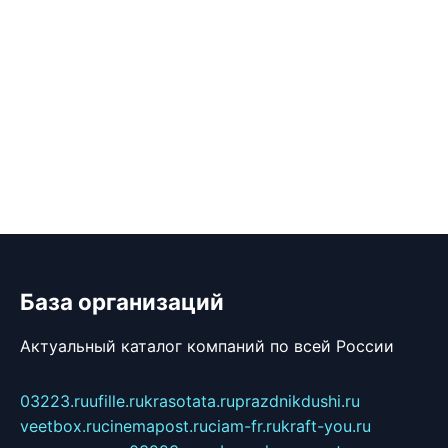
База организаций
Актуальный каталог компаний по всей России
03223.ru
ufille.ru
krasotata.ru
prazdnikdushi.ru
veetbox.ru
cinemapost.ru
ciam-fr.ru
kraft-you.ru