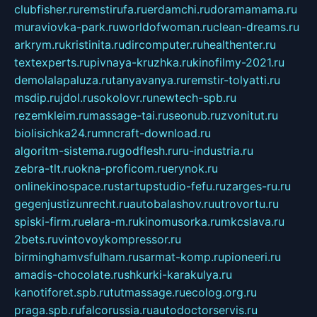
clubfisher.ru
remstirufa.ru
erdamchi.ru
doramamama.ru
muraviovka-park.ru
worldofwoman.ru
clean-dreams.ru
arkrym.ru
kristinita.ru
dircomputer.ru
healthenter.ru
textexperts.ru
pivnaya-kruzhka.ru
kinofilmy-2021.ru
demolalapaluza.ru
tanyavanya.ru
remstir-tolyatti.ru
msdip.ru
jdol.ru
sokolovr.ru
newtech-spb.ru
rezemkleim.ru
massage-tai.ru
seonub.ru
zvonitut.ru
biolisichka24.ru
mncraft-download.ru
algoritm-sistema.ru
godflesh.ru
ru-industria.ru
zebra-tlt.ru
okna-proficom.ru
erynok.ru
onlinekinospace.ru
startupstudio-fefu.ru
zarges-ru.ru
gegenjustizunrecht.ru
autobalashov.ru
utrovortu.ru
spiski-firm.ru
elara-m.ru
kinomusorka.ru
mkcslava.ru
2bets.ru
vintovoykompressor.ru
birminghamvsfulham.ru
sarmat-komp.ru
pioneeri.ru
amadis-chocolate.ru
shkurki-karakulya.ru
kanotiforet.spb.ru
tutmassage.ru
ecolog.org.ru
praga.spb.ru
falcorussia.ru
autodoctorservis.ru