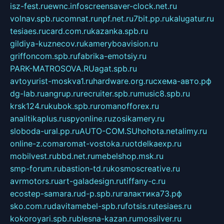
isz-fest.ru
ewnc.info
screensaver-clock.net.ru
volnav.spb.ru
comnat.ru
npf.net.ru
7bit.pp.ru
kalugatur.ru
tesiaes.ru
card.com.ru
kazanka.spb.ru
gildiya-kuznecov.ru
kameryboavision.ru
griffoncom.spb.ru
fabrika-emotsiy.ru
PARK-MATROSOVA.RU
agat.spb.ru
avtoyurist-moskva1.ru
hardware.org.ru
схема-авто.рф
dg-lab.ru
angrup.ru
recruiter.spb.ru
music8.spb.ru
krsk124.ru
kubok.spb.ru
romanofforex.ru
analitikaplus.ru
spyonline.ru
zosikamery.ru
sloboda-ural.pp.ru
AUTO-COM.SU
hohota.net
alimy.ru
online-z.com
aromat-vostoka.ru
otdelkaexp.ru
mobilvest.ru
bbd.net.ru
mebelshop.msk.ru
smp-forum.ru
bastion-td.ru
kosmoscreative.ru
avrmotors.ru
art-galadesign.ru
tiffany-c.ru
ecostep-samara.ru
d-p.spb.ru
галактика73.рф
sko.com.ru
davitamebel-spb.ru
fotsis.ru
tesiaes.ru
kokoroyari.spb.ru
blesna-kazan.ru
mossilver.ru