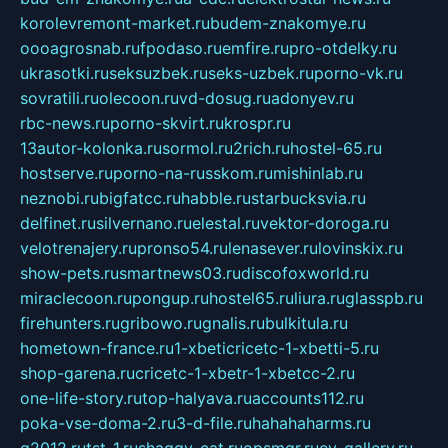
korolevremont-market.ru
budem-znakomye.ru
oooagrosnab.ru
fpodaso.ru
emfire.ru
pro-otdelky.ru
ukrasotki.ru
seksuzbek.ru
seks-uzbek.ru
porno-vk.ru
sovratili.ru
olecoon.ru
vd-dosug.ru
adonyev.ru
rbc-news.ru
porno-skvirt.ru
krospr.ru
13autor-kolonka.ru
sormol.ru
2rich.ru
hostel-65.ru
hostserve.ru
porno-na-russkom.ru
mishinlab.ru
neznobi.ru
bigfatcc.ru
habble.ru
starbucksvia.ru
delfinet.ru
silvernano.ru
elestal.ru
vektor-doroga.ru
velotrenajery.ru
pronso54.ru
lenasever.ru
lovinskix.ru
show-pets.ru
smartnews03.ru
discofoxworld.ru
miraclecoon.ru
pongup.ru
hostel65.ru
liura.ru
glasspb.ru
firehunters.ru
gribowo.ru
gnalis.ru
bulkitula.ru
hometown-france.ru
1-xbeticricetc-1-xbetti-5.ru
shop-garena.ru
cricetc-1-xbetr-1-xbetcc-2.ru
one-life-story.ru
top-halyava.ru
accounts112.ru
poka-vse-doma-2.ru
3-d-file.ru
hahahaharms.ru