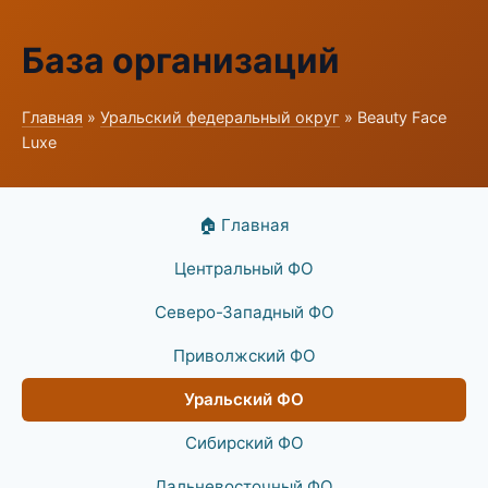
База организаций
Главная
»
Уральский федеральный округ
» Beauty Face
Luxe
🏠 Главная
Центральный ФО
Северо-Западный ФО
Приволжский ФО
Уральский ФО
Сибирский ФО
Дальневосточный ФО