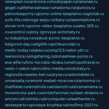
newsplain.ru
cardvoice.ru
modopaper.ru
manunae.ru
gbget.ru
alfeihavsalnassr.ru
madoma.ru
tajuncos.ru
petrovkasports.ru
porno-online-besplatno.ru
splclub.ru
york-life.ru
doroga-expo.ru
ribery.ru
cleanmedicine.ru
slovar-ivrit.ru
porno-video-besplatno.ru
seks-365.ru
ovucontrol.ru
sloty-igrovyye-avtomaty.ru
ru-industriya.ru
russkoe-porno-besplatno.ru
belgorod-day.ru
digilith.ru
pichkurovlab.ru
medic-today.ru
taksu.ru
comp123.ru
don-ykt.ru
teensvoice.ru
imgsharing.ru
domashnee-porno.ru
eva-elfie.ru
foto-tur.ru
biz-doska.ru
metropoltravel.ru
veslo-i-yakor.ru
borodino-media.ru
rostotsky.ru
regionufa.ru
weiss-bet.ru
zaryna.ru
casinotablet.ru
universalia.ru
remont-mebeli-moscow.ru
termomur.ru
clubfisher.ru
remstirufa.ru
erdamchi.ru
doramamama.ru
muraviovka-park.ru
worldofwoman.ru
clean-dreams.ru
arkrym.ru
kristinita.ru
dircomputer.ru
healthenter.ru
textexperts.ru
pivnaya-kruzhka.ru
kinofilmy-2021.ru