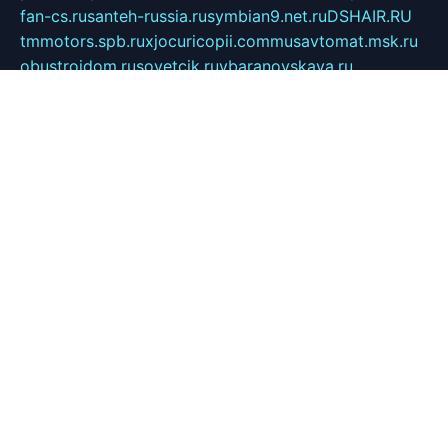
fan-cs.ru
santeh-russia.ru
symbian9.net.ru
DSHAIR.RU
tmmotors.spb.ru
xjocuricopii.com
musavtomat.msk.ru
obustrojdom.ru
sovetcik.ru
ybaranovskaya.ru
ppknews.ru
cult-alshei.ru
JAPANRUSSIA.RU
proekciyamebel.ru
imper-finans.ru
rim.org.ru
glamourai.ru
brassminus.ru
zabor-pro.ru
ftn.pp.ru
dorogoe58.ru
laimengpacker.ru
kuzova-zapchasti.ru
sageerp.ru
taxodrom.ru
dsrazvitie.ru
hardcity.net.ru
ratinghomegames.ru
topservice25.ru
gubernyan.ru
gtglasslined.ru
ii4.ru
tssport.spb.ru
andorra24.com
blackwallstreet.ru
oboimos.ru
optim-doors.com.ru
ikuch.ru
nycr.org.ru
npa21.ru
vremya-ch.spb.ru
desert000.ru
ivtorgi.ru
ifiori.ru
catalog-statei.ru
dcv.org.ru
spetsmaster174.ru
ipkameryhiseeu.ru
dum26.ru
ruspol.spb.ru
fr-opendp.ru
kam-solnyshko.ru
cheyenne-arapaho.ru
sevzapmetal.spb.ru
ted-lapidus.spb.ru
parasite-eliminator.ru
sigma-complete.ru
modernworld.ru
dama-moda.ru