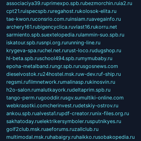
associaciya39.ru
primexpo.spb.ru
bezmorchin.ru
ia2.ru
cpt21.ru
ispecspb.ru
regahost.ru
kolosok-elita.ru
tae-kwon.ru
consrio.com.ru
insiam.ru
avegainfo.ru
archery161.ru
bigencyclica.ru
vlast16.ru
korru.net
sarmiento.spb.su
extelopedia.ru
lammin-suo.spb.ru
iskatour.spb.ru
snpi.org.ru
running-line.ru
krygeva-spa.ru
chel.net.ru
rust-loco.ru
dugshop.ru
hl-beta.spb.ru
school494.spb.ru
mymubaby.ru
epoha-metalband.ru
ngr.spb.ru
rusgosnews.com
dieselvostok.ru
24hostel.msk.ru
w-dev.ru
f-ship.ru
regsmi.ru
filmnetwork.ru
malinasp.ru
kinosvin.ru
h2o-salon.ru
malutkayork.ru
deltaprim.spb.ru
tango-perm.ru
gooddir.ru
sgv.su
multiki-online.com
webkrasotki.com
cherinvest.ru
detskiy-ostrov.ru
ankou.spb.ru
alvesta1.ru
pdf-creator.ru
nix-files.org.ru
sakhatoday.ru
elektrikersymboler.ru
sputnikyes.ru
golf2club.msk.ru
aeforums.ru
zallclub.ru
multimodal.msk.ru
habaigry.ru
haikko.ru
sobakopedia.ru