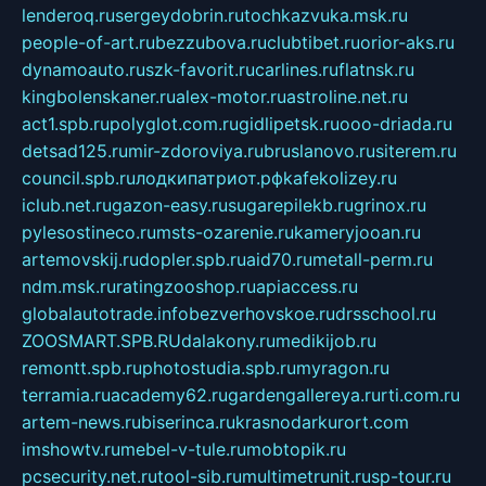
lenderoq.ru
sergeydobrin.ru
tochkazvuka.msk.ru
people-of-art.ru
bezzubova.ru
clubtibet.ru
orior-aks.ru
dynamoauto.ru
szk-favorit.ru
carlines.ru
flatnsk.ru
kingbolenskaner.ru
alex-motor.ru
astroline.net.ru
act1.spb.ru
polyglot.com.ru
gidlipetsk.ru
ooo-driada.ru
detsad125.ru
mir-zdoroviya.ru
bruslanovo.ru
siterem.ru
council.spb.ru
лодкипатриот.рф
kafekolizey.ru
iclub.net.ru
gazon-easy.ru
sugarepilekb.ru
grinox.ru
pylesostineco.ru
msts-ozarenie.ru
kameryjooan.ru
artemovskij.ru
dopler.spb.ru
aid70.ru
metall-perm.ru
ndm.msk.ru
ratingzooshop.ru
apiaccess.ru
globalautotrade.info
bezverhovskoe.ru
drsschool.ru
ZOOSMART.SPB.RU
dalakony.ru
medikijob.ru
remontt.spb.ru
photostudia.spb.ru
myragon.ru
terramia.ru
academy62.ru
gardengallereya.ru
rti.com.ru
artem-news.ru
biserinca.ru
krasnodarkurort.com
imshowtv.ru
mebel-v-tule.ru
mobtopik.ru
pcsecurity.net.ru
tool-sib.ru
multimetrunit.ru
sp-tour.ru