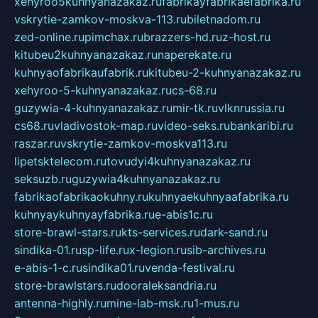
xehyroo5kuhnyanazakaz.ru
fabrikayfabrikaefabrika.ru
vskrytie-zamkov-moskva-113.ru
biletnadom.ru
zed-online.ru
pimchax.ru
brazzers-hd.ru
z-host.ru
kitubeu2kuhnyanazakaz.ru
naperekate.ru
kuhnyaofabrikaufabrik.ru
kitubeu-2-kuhnyanazakaz.ru
xehyroo-5-kuhnyanazakaz.ru
cs-68.ru
guzywia-4-kuhnyanazakaz.ru
mir-tk.ru
vlknrussia.ru
cs68.ru
vladivostok-map.ru
video-seks.ru
bankaribi.ru
raszar.ru
vskrytie-zamkov-moskva113.ru
lipetsktelecom.ru
tovudyi4kuhnyanazakaz.ru
seksuzb.ru
guzywia4kuhnyanazakaz.ru
fabrikaofabrikaokuhny.ru
kuhnyaekuhnyaafabrika.ru
kuhnyaykuhnyayfabrika.ru
e-abis1c.ru
store-brawl-stars.ru
kts-services.ru
dark-sand.ru
sindika-01.ru
sp-life.ru
x-legion.ru
sib-archives.ru
e-abis-1-c.ru
sindika01.ru
venda-festival.ru
store-brawlstars.ru
dooraleksandria.ru
antenna-highly.ru
mine-lab-msk.ru
1-mus.ru