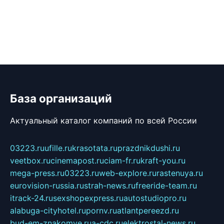
База организаций
Актуальный каталог компаний по всей России
03223.ru
ufille.ru
krasotata.ru
prazdnikdushi.ru
veetbox.ru
cinemapost.ru
ciam-fr.ru
kraft-you.ru
mega-press.ru
03223.ru
web-explore.ru
rastenuya.ru
eurovision-russia.ru
strah-news.ru
freeride-team.ru
itrack-24.ru
sexshopexpress.ru
autostudiopro.ru
alabuga-cityhotel.ru
pornv.ru
atlantpereezd.ru
bud-em-znakomye.ru
a-cdc.ru
elektrostal-news.ru