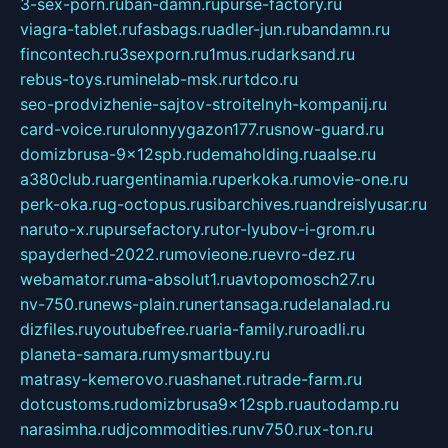
3-sex-porn.ru
ban-damn.ru
purse-factory.ru
viagra-tablet.ru
fasbags.ru
adler-jun.ru
bandamn.ru
fincontech.ru
3sexporn.ru
1mus.ru
darksand.ru
rebus-toys.ru
minelab-msk.ru
rtdco.ru
seo-prodvizhenie-sajtov-stroitelnyh-kompanij.ru
card-voice.ru
rulonnyygazon177.ru
snow-guard.ru
domizbrusa-9x12spb.ru
demaholding.ru
aalse.ru
a380club.ru
argentinamia.ru
perkoka.ru
movie-one.ru
perk-oka.ru
g-octopus.ru
sibarchives.ru
andreislyusar.ru
naruto-x.ru
pursefactory.ru
tor-lyubov-i-grom.ru
spayderhed-2022.ru
movieone.ru
evro-dez.ru
webamator.ru
ma-absolut1.ru
avtopomosch27.ru
nv-750.ru
news-plain.ru
nertansaga.ru
delanalad.ru
dizfiles.ru
youtubefree.ru
aria-family.ru
roadli.ru
planeta-samara.ru
mysmartbuy.ru
matrasy-kemerovo.ru
ashanet.ru
trade-farm.ru
dotcustoms.ru
domizbrusa9x12spb.ru
autodamp.ru
narasimha.ru
djcommodities.ru
nv750.ru
x-ton.ru