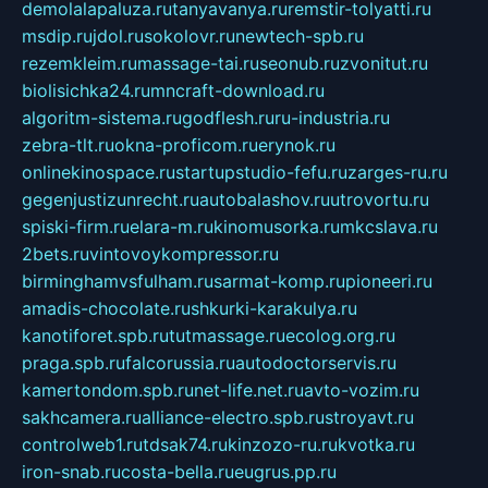
demolalapaluza.ru
tanyavanya.ru
remstir-tolyatti.ru
msdip.ru
jdol.ru
sokolovr.ru
newtech-spb.ru
rezemkleim.ru
massage-tai.ru
seonub.ru
zvonitut.ru
biolisichka24.ru
mncraft-download.ru
algoritm-sistema.ru
godflesh.ru
ru-industria.ru
zebra-tlt.ru
okna-proficom.ru
erynok.ru
onlinekinospace.ru
startupstudio-fefu.ru
zarges-ru.ru
gegenjustizunrecht.ru
autobalashov.ru
utrovortu.ru
spiski-firm.ru
elara-m.ru
kinomusorka.ru
mkcslava.ru
2bets.ru
vintovoykompressor.ru
birminghamvsfulham.ru
sarmat-komp.ru
pioneeri.ru
amadis-chocolate.ru
shkurki-karakulya.ru
kanotiforet.spb.ru
tutmassage.ru
ecolog.org.ru
praga.spb.ru
falcorussia.ru
autodoctorservis.ru
kamertondom.spb.ru
net-life.net.ru
avto-vozim.ru
sakhcamera.ru
alliance-electro.spb.ru
stroyavt.ru
controlweb1.ru
tdsak74.ru
kinzozo-ru.ru
kvotka.ru
iron-snab.ru
costa-bella.ru
eugrus.pp.ru