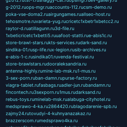
g2012.ru
tst-1.ru
shaggy-cat.ru
opsmgr.ru
ev-gallery.ru
g-2012.ru
ops-mgr.ru
accounts-112.ru
csm-demo.ru
poka-vse-doma2.ru
airgungames.ru
allseo-host.ru
tehosmotre.ru
varieta-yug.ru
cricetc1xbetr1xbetcc2.ru
raytor-d.ru
atillagunn.ru
3d-file.ru
1xbeticricetc1xbetti5.ru
uafoot-statti.ru
e-abis1c.ru
store-brawl-stars.ru
kts-services.ru
dark-sand.ru
sindika-01.ru
sp-life.ru
x-legion.ru
sib-archives.ru
e-abis-1-c.ru
sindika01.ru
venda-festival.ru
store-brawlstars.ru
dooraleksandria.ru
antenna-highly.ru
mine-lab-msk.ru
1-mus.ru
3-sex-porn.ru
ban-damn.ru
purse-factory.ru
viagra-tablet.ru
fasbags.ru
adler-jun.ru
bandamn.ru
fincontech.ru
3sexporn.ru
1mus.ru
darksand.ru
rebus-toys.ru
minelab-msk.ru
alabuga-cityhotel.ru
medsprawo-4-ka.ru
2864420.ru
blagodarenie-spb.ru
zajmy24.ru
tovudyi-4-kuhnyanazakaz.ru
brazzerscom.ru
medsprawo4ka.ru