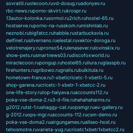
sovratili.ru
olecoon.ru
vd-dosug.ru
adonyev.ru
rbc-news.ru
porno-skvirt.ru
krospr.ru
13autor-kolonka.ru
sormol.ru
2rich.ru
hostel-65.ru
hostserve.ru
porno-na-russkom.ru
mishinlab.ru
neznobi.ru
bigfatcc.ru
habble.ru
starbucksvia.ru
delfinet.ru
silvernano.ru
elestal.ru
vektor-doroga.ru
velotrenajery.ru
pronso54.ru
lenasever.ru
lovinskix.ru
show-pets.ru
smartnews03.ru
discofoxworld.ru
miraclecoon.ru
pongup.ru
hostel65.ru
liura.ru
glasspb.ru
firehunters.ru
gribowo.ru
gnalis.ru
bulkitula.ru
hometown-france.ru
1-xbeticricetc-1-xbetti-5.ru
shop-garena.ru
cricetc-1-xbetr-1-xbetcc-2.ru
one-life-story.ru
top-halyava.ru
accounts112.ru
poka-vse-doma-2.ru
3-d-file.ru
hahahaharms.ru
g2012.ru
tst-1.ru
shaggy-cat.ru
opsmgr.ru
ev-gallery.ru
g-2012.ru
ops-mgr.ru
accounts-112.ru
csm-demo.ru
poka-vse-doma2.ru
airgungames.ru
allseo-host.ru
tehosmotre.ru
varieta-yug.ru
cricetc1xbetr1xbetcc2.ru