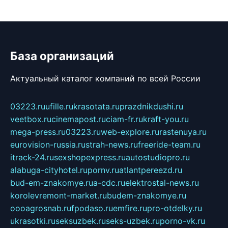
База организаций
Актуальный каталог компаний по всей России
03223.ru
ufille.ru
krasotata.ru
prazdnikdushi.ru
veetbox.ru
cinemapost.ru
ciam-fr.ru
kraft-you.ru
mega-press.ru
03223.ru
web-explore.ru
rastenuya.ru
eurovision-russia.ru
strah-news.ru
freeride-team.ru
itrack-24.ru
sexshopexpress.ru
autostudiopro.ru
alabuga-cityhotel.ru
pornv.ru
atlantpereezd.ru
bud-em-znakomye.ru
a-cdc.ru
elektrostal-news.ru
korolevremont-market.ru
budem-znakomye.ru
oooagrosnab.ru
fpodaso.ru
emfire.ru
pro-otdelky.ru
ukrasotki.ru
seksuzbek.ru
seks-uzbek.ru
porno-vk.ru