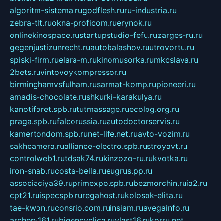
algoritm-sistema.ru
godflesh.ru
ru-industria.ru
zebra-tlt.ru
okna-proficom.ru
erynok.ru
onlinekinospace.ru
startupstudio-fefu.ru
zarges-ru.ru
gegenjustizunrecht.ru
autobalashov.ru
utrovortu.ru
spiski-firm.ru
elara-m.ru
kinomusorka.ru
mkcslava.ru
2bets.ru
vintovoykompressor.ru
birminghamvsfulham.ru
sarmat-komp.ru
pioneeri.ru
amadis-chocolate.ru
shkurki-karakulya.ru
kanotiforet.spb.ru
tutmassage.ru
ecolog.org.ru
praga.spb.ru
falcorussia.ru
autodoctorservis.ru
kamertondom.spb.ru
net-life.net.ru
avto-vozim.ru
sakhcamera.ru
alliance-electro.spb.ru
stroyavt.ru
controlweb1.ru
tdsak74.ru
kinzozo-ru.ru
kvotka.ru
iron-snab.ru
costa-bella.ru
eugrus.pp.ru
associaciya39.ru
primexpo.spb.ru
bezmorchin.ru
ia2.ru
cpt21.ru
ispecspb.ru
regahost.ru
kolosok-elita.ru
tae-kwon.ru
consrio.com.ru
insiam.ru
avegainfo.ru
archery161.ru
bigencyclica.ru
vlast16.ru
korru.net