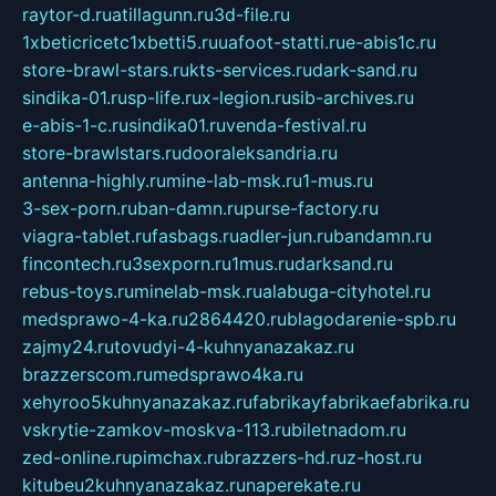
raytor-d.ru
atillagunn.ru
3d-file.ru
1xbeticricetc1xbetti5.ru
uafoot-statti.ru
e-abis1c.ru
store-brawl-stars.ru
kts-services.ru
dark-sand.ru
sindika-01.ru
sp-life.ru
x-legion.ru
sib-archives.ru
e-abis-1-c.ru
sindika01.ru
venda-festival.ru
store-brawlstars.ru
dooraleksandria.ru
antenna-highly.ru
mine-lab-msk.ru
1-mus.ru
3-sex-porn.ru
ban-damn.ru
purse-factory.ru
viagra-tablet.ru
fasbags.ru
adler-jun.ru
bandamn.ru
fincontech.ru
3sexporn.ru
1mus.ru
darksand.ru
rebus-toys.ru
minelab-msk.ru
alabuga-cityhotel.ru
medsprawo-4-ka.ru
2864420.ru
blagodarenie-spb.ru
zajmy24.ru
tovudyi-4-kuhnyanazakaz.ru
brazzerscom.ru
medsprawo4ka.ru
xehyroo5kuhnyanazakaz.ru
fabrikayfabrikaefabrika.ru
vskrytie-zamkov-moskva-113.ru
biletnadom.ru
zed-online.ru
pimchax.ru
brazzers-hd.ru
z-host.ru
kitubeu2kuhnyanazakaz.ru
naperekate.ru