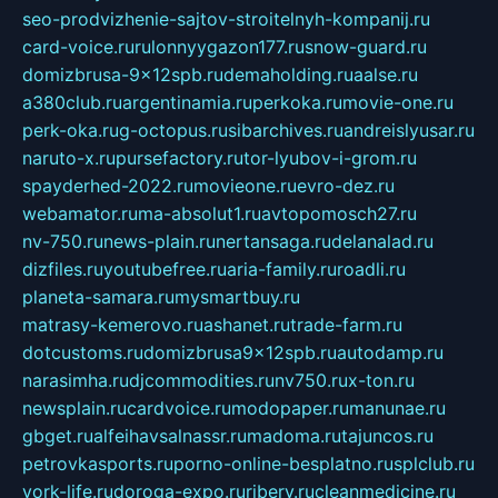
seo-prodvizhenie-sajtov-stroitelnyh-kompanij.ru
card-voice.ru
rulonnyygazon177.ru
snow-guard.ru
domizbrusa-9x12spb.ru
demaholding.ru
aalse.ru
a380club.ru
argentinamia.ru
perkoka.ru
movie-one.ru
perk-oka.ru
g-octopus.ru
sibarchives.ru
andreislyusar.ru
naruto-x.ru
pursefactory.ru
tor-lyubov-i-grom.ru
spayderhed-2022.ru
movieone.ru
evro-dez.ru
webamator.ru
ma-absolut1.ru
avtopomosch27.ru
nv-750.ru
news-plain.ru
nertansaga.ru
delanalad.ru
dizfiles.ru
youtubefree.ru
aria-family.ru
roadli.ru
planeta-samara.ru
mysmartbuy.ru
matrasy-kemerovo.ru
ashanet.ru
trade-farm.ru
dotcustoms.ru
domizbrusa9x12spb.ru
autodamp.ru
narasimha.ru
djcommodities.ru
nv750.ru
x-ton.ru
newsplain.ru
cardvoice.ru
modopaper.ru
manunae.ru
gbget.ru
alfeihavsalnassr.ru
madoma.ru
tajuncos.ru
petrovkasports.ru
porno-online-besplatno.ru
splclub.ru
york-life.ru
doroga-expo.ru
ribery.ru
cleanmedicine.ru