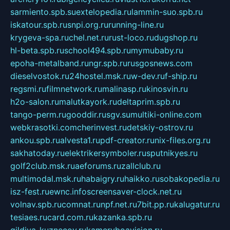
sarmiento.spb.su
extelopedia.ru
lammin-suo.spb.ru
iskatour.spb.ru
snpi.org.ru
running-line.ru
krygeva-spa.ru
chel.net.ru
rust-loco.ru
dugshop.ru
hl-beta.spb.ru
school494.spb.ru
mymubaby.ru
epoha-metalband.ru
ngr.spb.ru
rusgosnews.com
dieselvostok.ru
24hostel.msk.ru
w-dev.ru
f-ship.ru
regsmi.ru
filmnetwork.ru
malinasp.ru
kinosvin.ru
h2o-salon.ru
malutkayork.ru
deltaprim.spb.ru
tango-perm.ru
gooddir.ru
sgv.su
multiki-online.com
webkrasotki.com
cherinvest.ru
detskiy-ostrov.ru
ankou.spb.ru
alvesta1.ru
pdf-creator.ru
nix-files.org.ru
sakhatoday.ru
elektrikersymboler.ru
sputnikyes.ru
golf2club.msk.ru
aeforums.ru
zallclub.ru
multimodal.msk.ru
habaigry.ru
haikko.ru
sobakopedia.ru
isz-fest.ru
ewnc.info
screensaver-clock.net.ru
volnav.spb.ru
comnat.ru
npf.net.ru
7bit.pp.ru
kalugatur.ru
tesiaes.ru
card.com.ru
kazanka.spb.ru
gildiya-kuznecov.ru
kameryboavision.ru