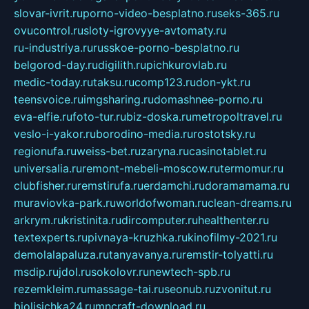
slovar-ivrit.ru
porno-video-besplatno.ru
seks-365.ru
ovucontrol.ru
sloty-igrovyye-avtomaty.ru
ru-industriya.ru
russkoe-porno-besplatno.ru
belgorod-day.ru
digilith.ru
pichkurovlab.ru
medic-today.ru
taksu.ru
comp123.ru
don-ykt.ru
teensvoice.ru
imgsharing.ru
domashnee-porno.ru
eva-elfie.ru
foto-tur.ru
biz-doska.ru
metropoltravel.ru
veslo-i-yakor.ru
borodino-media.ru
rostotsky.ru
regionufa.ru
weiss-bet.ru
zaryna.ru
casinotablet.ru
universalia.ru
remont-mebeli-moscow.ru
termomur.ru
clubfisher.ru
remstirufa.ru
erdamchi.ru
doramamama.ru
muraviovka-park.ru
worldofwoman.ru
clean-dreams.ru
arkrym.ru
kristinita.ru
dircomputer.ru
healthenter.ru
textexperts.ru
pivnaya-kruzhka.ru
kinofilmy-2021.ru
demolalapaluza.ru
tanyavanya.ru
remstir-tolyatti.ru
msdip.ru
jdol.ru
sokolovr.ru
newtech-spb.ru
rezemkleim.ru
massage-tai.ru
seonub.ru
zvonitut.ru
biolisichka24.ru
mncraft-download.ru