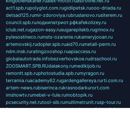
kingbolenskaner.ru
alex-motor.ru
astroline.net.ru
act1.spb.ru
polyglot.com.ru
gidlipetsk.ru
ooo-driada.ru
detsad125.ru
mir-zdoroviya.ru
bruslanovo.ru
siterem.ru
council.spb.ru
лодкипатриот.рф
kafekolizey.ru
iclub.net.ru
gazon-easy.ru
sugarepilekb.ru
grinox.ru
pylesostineco.ru
msts-ozarenie.ru
kameryjooan.ru
artemovskij.ru
dopler.spb.ru
aid70.ru
metall-perm.ru
ndm.msk.ru
ratingzooshop.ru
apiaccess.ru
globalautotrade.info
bezverhovskoe.ru
drsschool.ru
ZOOSMART.SPB.RU
dalakony.ru
medikijob.ru
remontt.spb.ru
photostudia.spb.ru
myragon.ru
terramia.ru
academy62.ru
gardengallereya.ru
rti.com.ru
artem-news.ru
biserinca.ru
krasnodarkurort.com
imshowtv.ru
mebel-v-tule.ru
mobtopik.ru
pcsecurity.net.ru
tool-sib.ru
multimetrunit.ru
sp-tour.ru
fan-cs.ru
santeh-russia.ru
symbian9.net.ru
DSHAIR.RU
tmmotors.spb.ru
xjocuricopii.com
musavtomat.msk.ru
obustrojdom.ru
sovetcik.ru
ybaranovskaya.ru