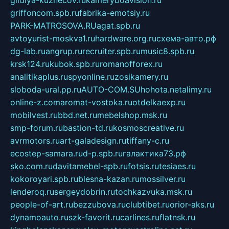
griffoncom.spb.ru
fabrika-emotsiy.ru
PARK-MATROSOVA.RU
agat.spb.ru
avtoyurist-moskva1.ru
hardware.org.ru
схема-авто.рф
dg-lab.ru
angrup.ru
recruiter.spb.ru
music8.spb.ru
krsk124.ru
kubok.spb.ru
romanofforex.ru
analitikaplus.ru
spyonline.ru
zosikamery.ru
sloboda-ural.pp.ru
AUTO-COM.SU
hohota.net
alimy.ru
online-z.com
aromat-vostoka.ru
otdelkaexp.ru
mobilvest.ru
bbd.net.ru
mebelshop.msk.ru
smp-forum.ru
bastion-td.ru
kosmoscreative.ru
avrmotors.ru
art-galadesign.ru
tiffany-c.ru
ecostep-samara.ru
d-p.spb.ru
галактика73.рф
sko.com.ru
davitamebel-spb.ru
fotsis.ru
tesiaes.ru
kokoroyari.spb.ru
blesna-kazan.ru
mossilver.ru
lenderoq.ru
sergeydobrin.ru
tochkazvuka.msk.ru
people-of-art.ru
bezzubova.ru
clubtibet.ru
orior-aks.ru
dynamoauto.ru
szk-favorit.ru
carlines.ru
flatnsk.ru