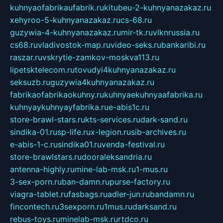
kuhnyaofabrikaufabrik.ru
kitubeu-2-kuhnyanazakaz.ru
xehyroo-5-kuhnyanazakaz.ru
cs-68.ru
guzywia-4-kuhnyanazakaz.ru
mir-tk.ru
vlknrussia.ru
cs68.ru
vladivostok-map.ru
video-seks.ru
bankaribi.ru
raszar.ru
vskrytie-zamkov-moskva113.ru
lipetsktelecom.ru
tovudyi4kuhnyanazakaz.ru
seksuzb.ru
guzywia4kuhnyanazakaz.ru
fabrikaofabrikaokuhny.ru
kuhnyaekuhnyaafabrika.ru
kuhnyaykuhnyayfabrika.ru
e-abis1c.ru
store-brawl-stars.ru
kts-services.ru
dark-sand.ru
sindika-01.ru
sp-life.ru
x-legion.ru
sib-archives.ru
e-abis-1-c.ru
sindika01.ru
venda-festival.ru
store-brawlstars.ru
dooraleksandria.ru
antenna-highly.ru
mine-lab-msk.ru
1-mus.ru
3-sex-porn.ru
ban-damn.ru
purse-factory.ru
viagra-tablet.ru
fasbags.ru
adler-jun.ru
bandamn.ru
fincontech.ru
3sexporn.ru
1mus.ru
darksand.ru
rebus-toys.ru
minelab-msk.ru
rtdco.ru